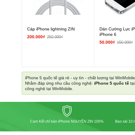
Cáp iPhone lightning ZIN
Dán Cường Lực iP
iPhone 6
200.000₫
250.000₫
50.000₫
150.000₫
iPhone 5 quốc tế giá rẻ - uy tín - chất lượng tại WinMobile
Nhằm đáp ứng nhu cầu công nghệ:
iPhone 5 quốc tế
tạ
công nghệ tại WinMobile.
Cam Kết chỉ bán iPhone NGUYÊN ZIN 100%
Bao xài 10 n