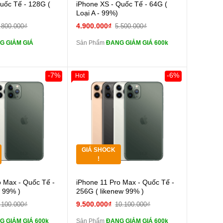
Cường lực 10D full
Cường lực 10D full
Quốc Tế - 128G (
iPhone XS - Quốc Tế - 64G (
màn
)
Loại A - 99%)
tai nghe iPhone 6S
tai nghe iPhone 6S
4.900.000₫
.800.000₫
5.500.000₫
zin
G GIẢM GIÁ
Sản Phẩm
ĐANG GIẢM GIÁ 600k
tai nghe iPhone X
tai nghe iPhone X
zin
Sạc Cáp ZIN
Đổi Sạc Cáp ZIN
-7%
-6%
Hot
0đ
Khách Hàng
Giảm 100.000đ
Khách Hàng
Thân Thiết
Pin dự phòng và
Pin dự phòng và
Tặng
 Khác
các Phụ Kiện Khác
Tặng
GIÁ SHOCK
Tặng
!
Cường lực 10D full
Cường lực 10D full
o Max - Quốc Tế -
iPhone 11 Pro Max - Quốc Tế -
màn
w 99% )
256G ( likenew 99% )
tai nghe iPhone 6S
tai nghe iPhone 6S
9.500.000₫
.100.000₫
10.100.000₫
zin
G GIẢM GIÁ 600k
Sản Phẩm
ĐANG GIẢM GIÁ 600k