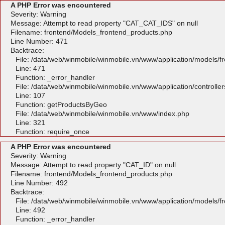
A PHP Error was encountered
Severity: Warning
Message: Attempt to read property "CAT_CAT_IDS" on null
Filename: frontend/Models_frontend_products.php
Line Number: 471
Backtrace:
File: /data/web/winmobile/winmobile.vn/www/application/models/
Line: 471
Function: _error_handler
File: /data/web/winmobile/winmobile.vn/www/application/controlle
Line: 107
Function: getProductsByGeo
File: /data/web/winmobile/winmobile.vn/www/index.php
Line: 321
Function: require_once
A PHP Error was encountered
Severity: Warning
Message: Attempt to read property "CAT_ID" on null
Filename: frontend/Models_frontend_products.php
Line Number: 492
Backtrace:
File: /data/web/winmobile/winmobile.vn/www/application/models/
Line: 492
Function: _error_handler