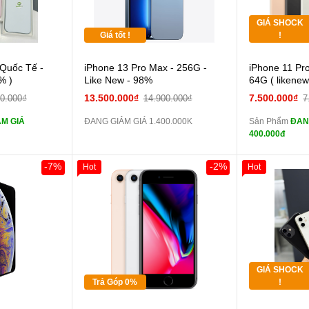
GIÁ SHOCK
Tặng
Giá tốt !
!
 lực 10D full
 Quốc Tế -
iPhone 13 Pro Max - 256G -
iPhone 11 Pr
màn
% )
Like New - 98%
64G ( likene
ghe iPhone 6S
13.500.000₫
7.500.000₫
00.000₫
14.900.000₫
7
zin
M GIÁ
ĐANG GIẢM GIÁ 1.400.000K
Sản Phẩm
ĐAN
ghe iPhone X
400.000đ
zin
áp ZIN
Đổi 
-7%
-2%
Hot
Hot
Khách Hàng
Giảm 100.000đ
Khách Hàng
Giảm 100.00
Thân Thiết
Thân Thiết
 dự phòng và
Tặng
Tặng
các Phụ Kiện
Tặng
Tặng
GIÁ SHOCK
Tặng
Tặng
Trả Góp 0%
!