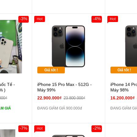
ghe iPhone X
zin
áp ZIN
Đổi 
-3%
-4%
Hot
Hot
Khách Hàng
 dự phòng và
các Phụ Kiện
Giá tốt !
Giá tốt !
 lực 10D full
uốc Tế -
iPhone 15 Pro Max - 512G -
iPhone 14 Pr
% )
Máy 99%
Máy 98%
ghe iPhone 6S
22.900.000₫
16.200.000₫
000₫
23.800.000₫
M GIÁ
ĐANG GIẢM GIÁ 900.000đ
ĐANG GIẢM GIÁ
ghe iPhone X
áp ZIN
-7%
-2%
Hot