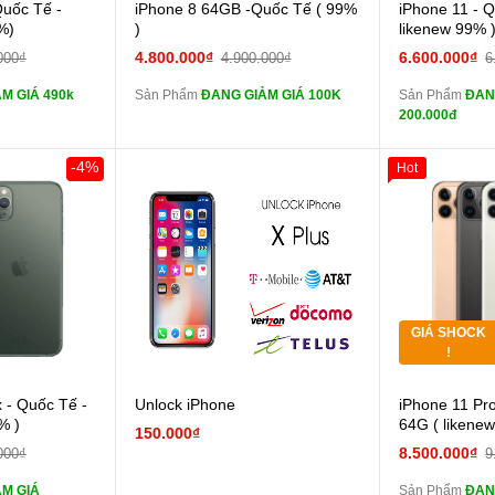
 lực 10D full
Cường lực 10D full
Quốc Tế -
iPhone 8 64GB -Quốc Tế ( 99%
iPhone 11 - 
màn
màn
%)
)
likenew 99% 
ghe iPhone 6S
tai nghe iPhone 6S
4.800.000₫
6.600.000₫
000₫
4.900.000₫
6
zin
zin
M GIÁ 490k
Sản Phẩm
ĐANG GIẢM GIÁ 100K
Sản Phẩm
ĐAN
ghe iPhone X
tai nghe iPhone X
200.000đ
zin
zin
áp ZIN
Đổi Sạc Cáp ZIN
Đổi 
-4%
Hot
Khách Hàng
Giảm 100.00
Thân Thiết
 dự phòng và
Pin dự phòng và
Tặng
các Phụ Kiện Khác
các Phụ Kiện
Tặng
GIÁ SHOCK
Tặng
!
 lực 10D full
 - Quốc Tế -
Unlock iPhone
iPhone 11 Pr
màn
% )
64G ( likene
150.000₫
ghe iPhone 6S
8.500.000₫
000₫
9
zin
M GIÁ
Sản Phẩm
ĐAN