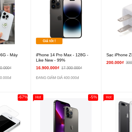
 dự phòng và
Giá tốt !
56G - Máy
iPhone 14 Pro Max - 128G -
Sạc iPhone Z
Like New - 99%
200.000₫
300
16.900.000₫
00.000₫
17.300.000₫
0.000đ
ĐANG GIẢM GIÁ 400.000đ
-67%
-5%
Hot
Hot
Giảm 100.00
Thân Thiết
Tặng
Tặng