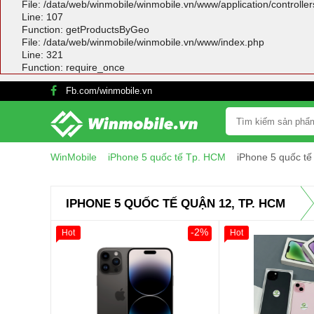
File: /data/web/winmobile/winmobile.vn/www/application/controlle
Line: 107
Function: getProductsByGeo
File: /data/web/winmobile/winmobile.vn/www/index.php
Line: 321
Function: require_once
Fb.com/winmobile.vn
WinMobile
iPhone 5 quốc tế Tp. HCM
iPhone 5 quốc t
IPHONE 5 QUỐC TẾ QUẬN 12, TP. HCM
-2%
Hot
Hot
Giảm 100.000đ
Thân Thiết
Tặng
Tặng