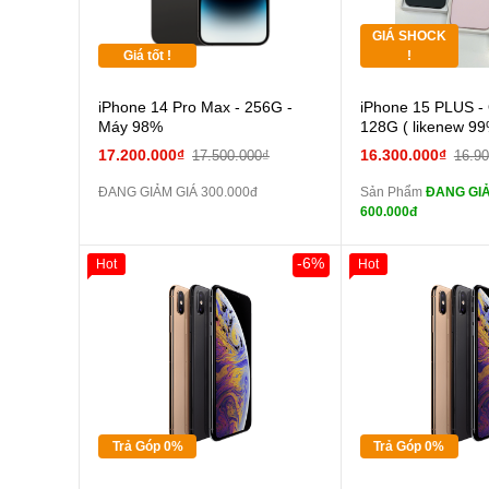
GIÁ SHOCK
Tặng
Giá tốt !
!
Cường
iPhone 14 Pro Max - 256G -
iPhone 15 PLUS -
màn
Máy 98%
128G ( likenew 99
tai n
17.200.000₫
16.300.000₫
17.500.000₫
16.9
zin
ĐANG GIẢM GIÁ 300.000đ
Sản Phẩm
ĐANG GIẢ
tai n
600.000đ
zin
Đổi Sạc C
-6%
Hot
Hot
Giảm 100.000đ
Khách Hàng
Giảm 100.000đ
Thân Thiết
Thân Thiết
Pin
Tặng
Tặng
các Phụ Kiện Khác
Tặng
Tặng
Tặng
Tặng
Trả Góp 0%
Trả Góp 0%