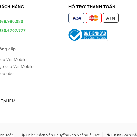
HÁCH HÀNG
HỖ TRỢ THANH TOÁN
966.980.980
286.6707.777
ường gặp
hiệu WinMobile
e của WinMobile
Youtube
0, TpHCM
anh Toán
Chính Sách Vận Chuyển/Giao Nhận/Cài Đặt
Chính Sách Bả