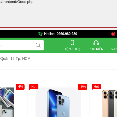
rs/frontend/Geos.php
Hotline:
0966.980.980
821 Đường 3 tháng 2, 
ĐIỆN THOẠI
PHỤ KIỆN
SỬA
ế Quận 12 Tp. HCM
-4%
-9%
Hot
Hot
Khách Hàng
Giảm 100.00
Thân Thiết
Tặng
Tặng