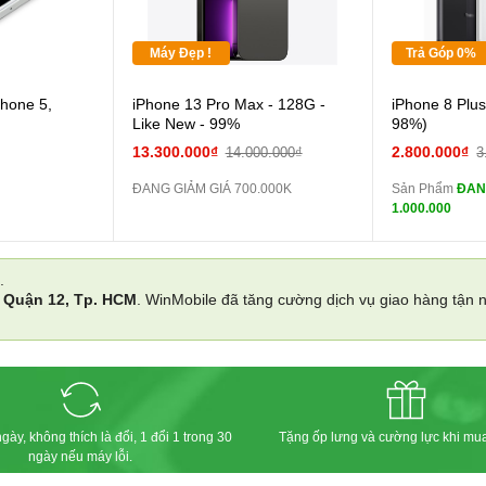
Tặng
Máy Đẹp !
Trả Góp 0%
hone 5,
iPhone 13 Pro Max - 128G -
iPhone 8 Plu
màn
Like New - 99%
98%)
13.300.000₫
2.800.000₫
14.000.000₫
3
zin
ĐANG GIẢM GIÁ 700.000K
Sản Phẩm
ĐAN
1.000.000
zin
Đổi 
.
i
Quận 12, Tp. HCM
. WinMobile đã tăng cường dịch vụ giao hàng tận
các Phụ Kiện
gày, không thích là đổi, 1 đổi 1 trong 30
Tặng ốp lưng và cường lực khi mu
ngày nếu máy lỗi.