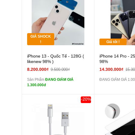
Thân Thiết
Pin dự phòng và
Pin
Tặng
các Phụ Kiện Khác
các Phụ Kiện Khác
Tặng
GIÁ SHOCK
Tặng
!
Giá tốt !
Cường lực 10D full
iPhone 13 - Quốc Tế - 128G (
iPhone 14 Pro - 2
màn
likenew 98% )
98%
tai nghe iPhone 6S
8.200.000₫
14.300.000₫
9.500.000₫
15.3
zin
Sản Phẩm
ĐANG GIẢM GIÁ
ĐANG GIẢM GIÁ 1.00
tai nghe iPhone X
1.300.000đ
zin
Đổi Sạc Cáp ZIN
-20%
Pin dự phòng và
các Phụ Kiện Khác