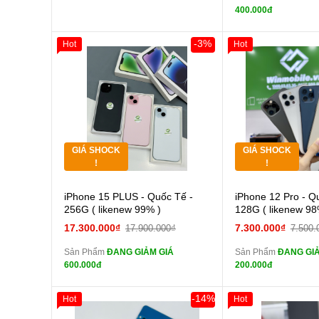
tai n
400.000đ
zin
Đổi Sạc C
-3%
Hot
Hot
Giảm 100.000đ
Khách Hàng
Giảm 100.000đ
Thân Thiết
Thân Thiết
Pin
Tặng
Tặng
các Phụ Kiện Khác
Tặng
Tặng
GIÁ SHOCK
GIÁ SHOCK
Tặng
Tặng
!
!
Cường lực 10D full
Cường
iPhone 15 PLUS - Quốc Tế -
iPhone 12 Pro - Q
màn
màn
256G ( likenew 99% )
128G ( likenew 98
tai nghe iPhone 6S
tai n
17.300.000₫
7.300.000₫
17.900.000₫
7.500.
zin
zin
Sản Phẩm
ĐANG GIẢM GIÁ
Sản Phẩm
ĐANG GIẢ
tai nghe iPhone X
tai n
600.000đ
200.000đ
zin
zin
Đổi Sạc Cáp ZIN
Đổi Sạc C
-14%
Hot
Hot
Giảm 100.000đ
Khách Hàng