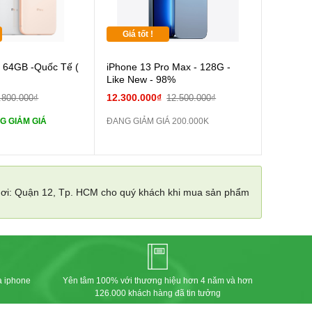
Giá tốt !
Cường lực 10D full
s 64GB -Quốc Tế (
iPhone 13 Pro Max - 128G -
Like New - 98%
tai nghe iPhone 6S
12.300.000₫
.800.000₫
12.500.000₫
G GIẢM GIÁ
ĐANG GIẢM GIÁ 200.000K
tai nghe iPhone X
Sạc Cáp ZIN
 nơi: Quận 12, Tp. HCM cho quý khách khi mua sản phẩm
Pin dự phòng và
 Khác
a iphone
Yên tâm 100% với thương hiệu hơn 4 năm và hơn
126.000 khách hàng đã tin tưởng