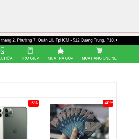
Phường 7, Quận 10, TpHCM - 512 Quang Trung. P10. Gò Vấp - 528A Trường 
 CHỮA
TRỢ GIÚP
MUA TRẢ GÓP
MUA HÀNG ONLINE
-5%
-40%
0đ
Khách Hàng