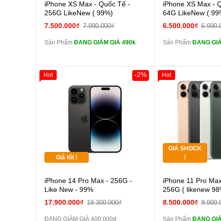
Cường lực 10D full
Cường
iPhone XS Max - Quốc Tế -
iPhone XS Max - 
màn
màn
256G LikeNew ( 99%)
64G LikeNew ( 99
tai nghe iPhone 6S
tai n
7.500.000₫
6.500.000₫
7.990.000₫
6.990.
zin
zin
Sản Phẩm
ĐANG GIẢM GIÁ 490k
Sản Phẩm
ĐANG GIẢ
tai nghe iPhone X
tai n
zin
zin
Đổi Sạc Cáp ZIN
Đổi Sạc C
-2%
Hot
Hot
Giảm 100.000đ
Thân Thiết
Pin dự phòng và
Pin
Tặng
các Phụ Kiện Khác
các Phụ Kiện Khác
Tặng
GIÁ SHOCK
Tặng
Giá tốt !
!
Cường
iPhone 14 Pro Max - 256G -
iPhone 11 Pro Max
màn
Like New - 99%
256G ( likenew 98
tai n
17.900.000₫
8.500.000₫
18.300.000₫
8.900.
zin
ĐANG GIẢM GIÁ 400.000đ
Sản Phẩm
ĐANG GIẢ