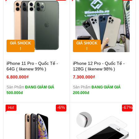
GIÁ SHOCK
GIÁ SHOCK
!
!
iPhone 11 Pro - Quốc Tế -
iPhone 12 Pro - Quốc Tế -
64G ( likenew 99% )
128G ( likenew 98% )
6.800.000₫
7.300.000₫
Sản Phẩm
ĐANG GIẢM GIÁ
Sản Phẩm
ĐANG GIẢM GIÁ
500.000đ
200.000đ
-6%
-67%
Hot