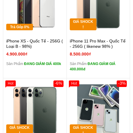
GIÁ SHOCK
Trả Góp 0%
!
iPhone XS - Quốc Tế - 256G (
iPhone 11 Pro Max - Quốc Tế
Loại B - 98%)
- 256G ( likenew 98% )
4.900.000₫
8.500.000₫
Sản Phẩm
ĐANG GIẢM GIÁ 400k
Sản Phẩm
ĐANG GIẢM GIÁ
400.000đ
-6%
-3%
Hot
Hot
GIÁ SHOCK
GIÁ SHOCK