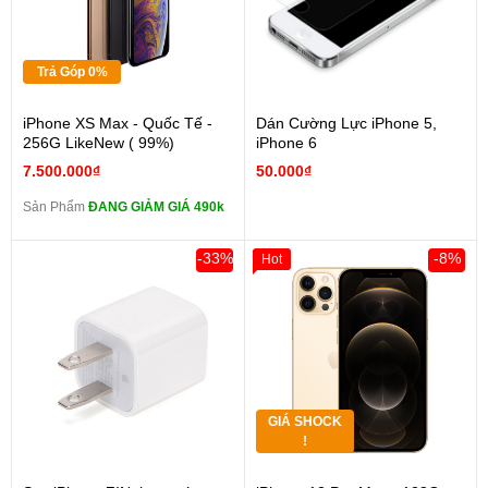
Trả Góp 0%
iPhone XS Max - Quốc Tế -
Dán Cường Lực iPhone 5,
256G LikeNew ( 99%)
iPhone 6
7.500.000₫
50.000₫
Sản Phẩm
ĐANG GIẢM GIÁ 490k
-33%
-8%
Hot
GIÁ SHOCK
!