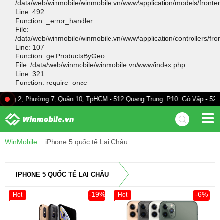
/data/web/winmobile/winmobile.vn/www/application/models/front
Line: 492
Function: _error_handler
File:
/data/web/winmobile/winmobile.vn/www/application/controllers/fr
Line: 107
Function: getProductsByGeo
File: /data/web/winmobile/winmobile.vn/www/index.php
Line: 321
Function: require_once
hường 7, Quận 10, TpHCM - 512 Quang Trung. P10. Gò Vấp - 528A Trường C
WinMobile
iPhone 5 quốc tế Lai Châu
IPHONE 5 QUỐC TẾ LAI CHÂU
-19%
-6%
Hot
Hot