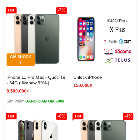
-7%
Hot
GIÁ SHOCK
!
iPhone 11 Pro Max - Quốc Tế
Unlock iPhone
- 64G ( likenew 99% )
150.000₫
8.500.000₫
Sản Phẩm
ĐANG GIẢM GIÁ 600k
-8%
-4%
Hot
Hot