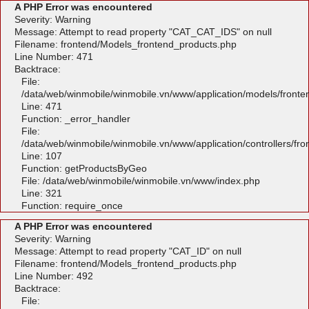
A PHP Error was encountered
Severity: Warning
Message: Attempt to read property "CAT_CAT_IDS" on null
Filename: frontend/Models_frontend_products.php
Line Number: 471
Backtrace:
File:
/data/web/winmobile/winmobile.vn/www/application/models/front
Line: 471
Function: _error_handler
File:
/data/web/winmobile/winmobile.vn/www/application/controllers/fr
Line: 107
Function: getProductsByGeo
File: /data/web/winmobile/winmobile.vn/www/index.php
Line: 321
Function: require_once
A PHP Error was encountered
Severity: Warning
Message: Attempt to read property "CAT_ID" on null
Filename: frontend/Models_frontend_products.php
Line Number: 492
Backtrace:
File: