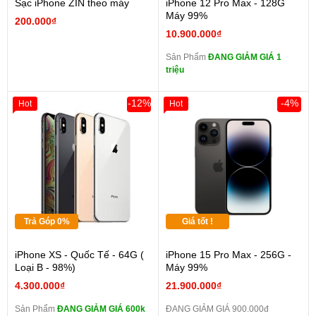
Sạc iPhone ZIN theo máy
iPhone 12 Pro Max - 128G
Máy 99%
200.000₫
10.900.000₫
Sản Phẩm
ĐANG GIẢM GIÁ 1
triệu
-12%
-4%
Hot
Hot
Trả Góp 0%
Giá tốt !
iPhone XS - Quốc Tế - 64G (
iPhone 15 Pro Max - 256G -
Loại B - 98%)
Máy 99%
4.300.000₫
21.900.000₫
Sản Phẩm
ĐANG GIẢM GIÁ 600k
ĐANG GIẢM GIÁ 900.000đ