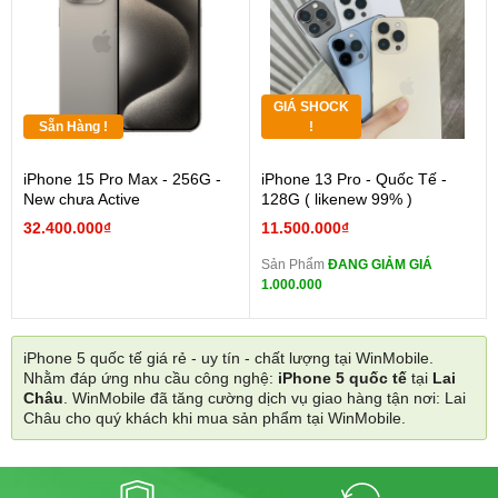
GIÁ SHOCK
Sẵn Hàng !
!
iPhone 15 Pro Max - 256G -
iPhone 13 Pro - Quốc Tế -
New chưa Active
128G ( likenew 99% )
32.400.000₫
11.500.000₫
Sản Phẩm
ĐANG GIẢM GIÁ
1.000.000
iPhone 5 quốc tế giá rẻ - uy tín - chất lượng tại WinMobile.
Nhằm đáp ứng nhu cầu công nghệ:
iPhone 5 quốc tế
tại
Lai
Châu
. WinMobile đã tăng cường dịch vụ giao hàng tận nơi: Lai
Châu cho quý khách khi mua sản phẩm tại WinMobile.