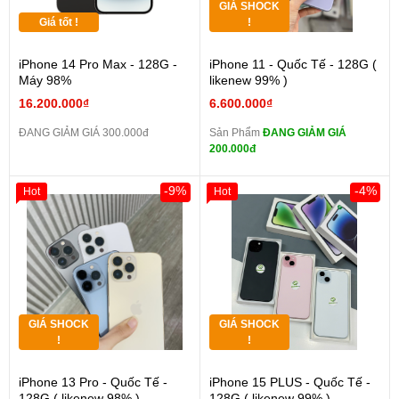
GIÁ SHOCK
Giá tốt !
!
iPhone 14 Pro Max - 128G -
iPhone 11 - Quốc Tế - 128G (
Máy 98%
likenew 99% )
16.200.000₫
6.600.000₫
ĐANG GIẢM GIÁ 300.000đ
Sản Phẩm
ĐANG GIẢM GIÁ
200.000đ
-9%
-4%
Hot
Hot
GIÁ SHOCK
GIÁ SHOCK
!
!
iPhone 13 Pro - Quốc Tế -
iPhone 15 PLUS - Quốc Tế -
128G ( likenew 98% )
128G ( likenew 99% )