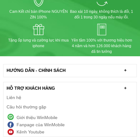
Cam Kết chỉ bán iPhone NGUYÊN
Bao xài 10 ngày, không thích là đổi, 1
ZIN 100%
đổi 1 trong 30 ngày nếu máy lỗi.
Tặng ốp lưng và cường lực khi mua
Yên tâm 100% với thương hiệu hơn
iphone
4 năm và hơn 126.000 khách hàng
đã tin tưởng
HƯỚNG DẪN - CHÍNH SÁCH
+
HỖ TRỢ KHÁCH HÀNG
+
Liên hệ
Câu hỏi thường gặp
Giới thiệu WinMobile
Fanpage của WinMobile
Kênh Youtube