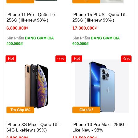
!
!
iPhone 11 Pro - Quốc Tế -
iPhone 15 PLUS - Quốc Tế -
256G ( likenew 98% )
256G ( likenew 99% )
6.800.000₫
17.300.000₫
Sản Phẩm
ĐANG GIẢM GIÁ
Sản Phẩm
ĐANG GIẢM GIÁ
400.000đ
600.000đ
-7%
-9%
Hot
Hot
Trả Góp 0%
Giá tốt !
iPhone XS Max - Quốc Tế -
iPhone 13 Pro Max - 256G -
64G LikeNew ( 99%)
Like New - 98%