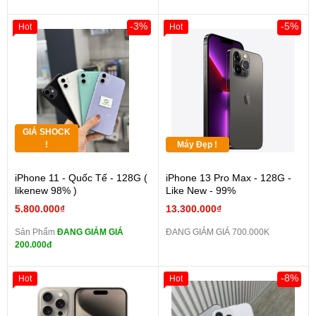
-3%
-5%
Hot
Hot
GIÁ SHOCK
!
Máy Đẹp !
iPhone 11 - Quốc Tế - 128G (
iPhone 13 Pro Max - 128G -
likenew 98% )
Like New - 99%
5.800.000₫
13.300.000₫
Sản Phẩm
ĐANG GIẢM GIÁ
ĐANG GIẢM GIÁ 700.000K
200.000đ
-8%
Hot
Hot