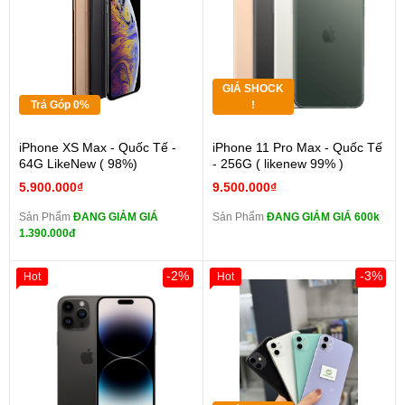
GIÁ SHOCK
Trả Góp 0%
!
iPhone XS Max - Quốc Tế -
iPhone 11 Pro Max - Quốc Tế
64G LikeNew ( 98%)
- 256G ( likenew 99% )
5.900.000₫
9.500.000₫
Sản Phẩm
ĐANG GIẢM GIÁ
Sản Phẩm
ĐANG GIẢM GIÁ 600k
1.390.000đ
-2%
-3%
Hot
Hot