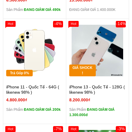
6.500.000₫
13.500.000₫
Sản Phẩm
ĐANG GIẢM GIÁ 490k
ĐANG GIẢM GIÁ 1.400.000K
-4%
-14%
Hot
Hot
GIÁ SHOCK
Trả Góp 0%
!
iPhone 11 - Quốc Tế - 64G (
iPhone 13 - Quốc Tế - 128G (
likenew 98% )
likenew 98% )
4.800.000₫
8.200.000₫
Sản Phẩm
ĐANG GIẢM GIÁ 200k
Sản Phẩm
ĐANG GIẢM GIÁ
1.300.000đ
-7%
-3%
Hot
Hot