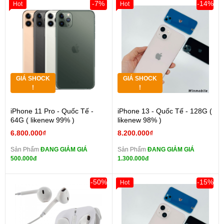
-7%
-14%
Hot
Hot
GIÁ SHOCK
GIÁ SHOCK
!
!
iPhone 11 Pro - Quốc Tế -
iPhone 13 - Quốc Tế - 128G (
64G ( likenew 99% )
likenew 98% )
6.800.000₫
8.200.000₫
Sản Phẩm
ĐANG GIẢM GIÁ
Sản Phẩm
ĐANG GIẢM GIÁ
500.000đ
1.300.000đ
-50%
-15%
Hot