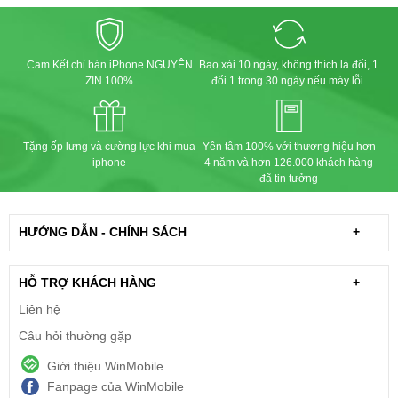
Cam Kết chỉ bán iPhone NGUYÊN
Bao xài 10 ngày, không thích là đổi, 1
ZIN 100%
đổi 1 trong 30 ngày nếu máy lỗi.
Tặng ốp lưng và cường lực khi mua
Yên tâm 100% với thương hiệu hơn
iphone
4 năm và hơn 126.000 khách hàng
đã tin tưởng
HƯỚNG DẪN - CHÍNH SÁCH
+
HỖ TRỢ KHÁCH HÀNG
+
Liên hệ
Câu hỏi thường gặp
Giới thiệu WinMobile
Fanpage của WinMobile