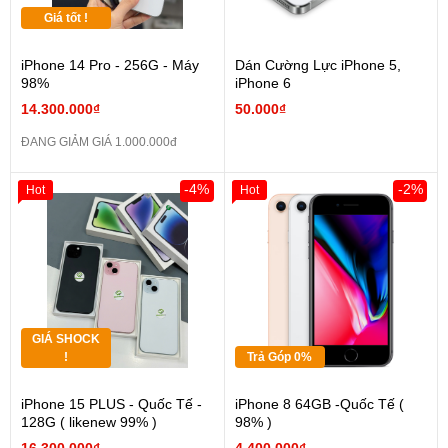
Giá tốt !
iPhone 14 Pro - 256G - Máy
Dán Cường Lực iPhone 5,
98%
iPhone 6
14.300.000₫
50.000₫
ĐANG GIẢM GIÁ 1.000.000đ
-4%
-2%
Hot
Hot
GIÁ SHOCK
!
Trả Góp 0%
iPhone 15 PLUS - Quốc Tế -
iPhone 8 64GB -Quốc Tế (
128G ( likenew 99% )
98% )