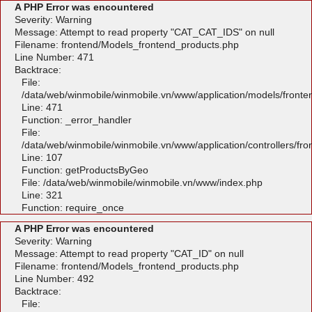
A PHP Error was encountered
Severity: Warning
Message: Attempt to read property "CAT_CAT_IDS" on null
Filename: frontend/Models_frontend_products.php
Line Number: 471
Backtrace:
File:
/data/web/winmobile/winmobile.vn/www/application/models/front
Line: 471
Function: _error_handler
File:
/data/web/winmobile/winmobile.vn/www/application/controllers/fr
Line: 107
Function: getProductsByGeo
File: /data/web/winmobile/winmobile.vn/www/index.php
Line: 321
Function: require_once
A PHP Error was encountered
Severity: Warning
Message: Attempt to read property "CAT_ID" on null
Filename: frontend/Models_frontend_products.php
Line Number: 492
Backtrace:
File: