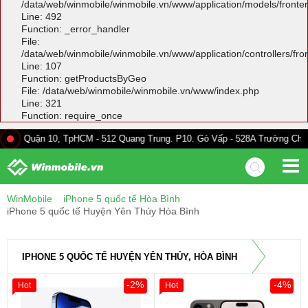
/data/web/winmobile/winmobile.vn/www/application/models/front
Line: 492
Function: _error_handler
File:
/data/web/winmobile/winmobile.vn/www/application/controllers/fr
Line: 107
Function: getProductsByGeo
File: /data/web/winmobile/winmobile.vn/www/index.php
Line: 321
Function: require_once
 10, TpHCM - 512 Quang Trung. P10. Gò Vấp - 528A Trường Chinh. F13. Tâ
WinMobile
iPhone 5 quốc tế Hòa Bình
iPhone 5 quốc tế Huyện Yên Thủy Hòa Bình
IPHONE 5 QUỐC TẾ HUYỆN YÊN THỦY, HÒA BÌNH
-2%
-4%
Hot
Hot