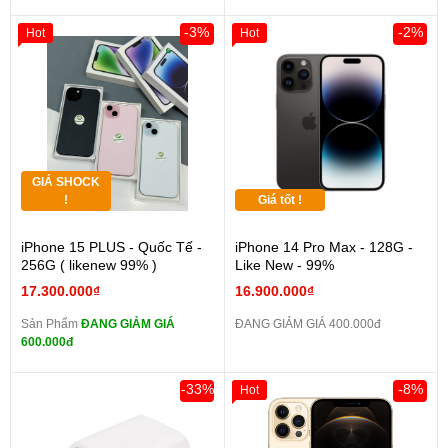
-3%
-2%
Hot
Hot
GIÁ SHOCK
!
Giá tốt !
iPhone 15 PLUS - Quốc Tế -
iPhone 14 Pro Max - 128G -
256G ( likenew 99% )
Like New - 99%
17.300.000₫
16.900.000₫
Sản Phẩm
ĐANG GIẢM GIÁ
ĐANG GIẢM GIÁ 400.000đ
600.000đ
-33%
-8%
Hot