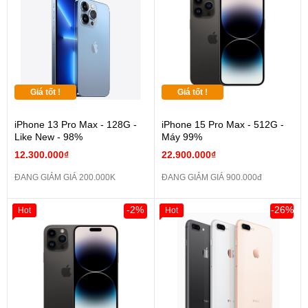
Giá tốt !
Giá tốt !
iPhone 13 Pro Max - 128G -
iPhone 15 Pro Max - 512G -
Like New - 98%
Máy 99%
12.300.000₫
22.900.000₫
ĐANG GIẢM GIÁ 200.000K
ĐANG GIẢM GIÁ 900.000đ
-2%
-26%
Hot
Hot