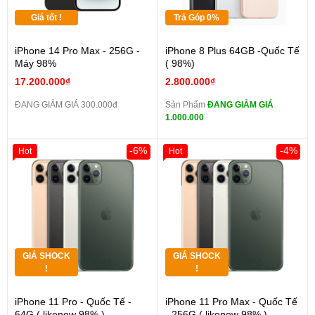
Giá tốt !
Trả Góp 0%
iPhone 14 Pro Max - 256G -
iPhone 8 Plus 64GB -Quốc Tế
Máy 98%
( 98%)
17.200.000₫
2.800.000₫
ĐANG GIẢM GIÁ 300.000đ
Sản Phẩm
ĐANG GIẢM GIÁ
1.000.000
-6%
-4%
Hot
Hot
GIÁ SHOCK
GIÁ SHOCK
!
!
iPhone 11 Pro - Quốc Tế -
iPhone 11 Pro Max - Quốc Tế
64G ( likenew 98% )
- 256G ( likenew 98% )