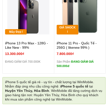
GIÁ SHOCK
Máy Đẹp !
!
iPhone 13 Pro Max - 128G -
iPhone 11 Pro - Quốc Tế -
Like New - 99%
256G ( likenew 99% )
13.300.000₫
7.800.000₫
ĐANG GIẢM GIÁ 700.000K
Sản Phẩm
ĐANG GIẢM GIÁ
500.000đ
iPhone 5 quốc tế giá rẻ - uy tín - chất lượng tại WinMobile.
Nhằm đáp ứng nhu cầu công nghệ:
iPhone 5 quốc tế
tại
Huyện Yên Thủy, Hòa Bình
. WinMobile đã tăng cường dịch vụ
giao hàng tận nơi: Huyện Yên Thủy, Hòa Bình cho quý khách
khi mua sản phẩm công nghệ tại WinMobile.