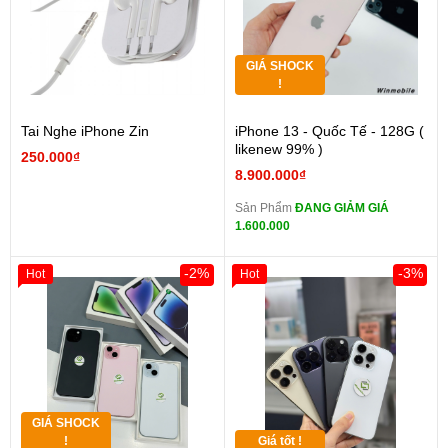
GIÁ SHOCK
!
Tai Nghe iPhone Zin
iPhone 13 - Quốc Tế - 128G (
likenew 99% )
250.000₫
8.900.000₫
Sản Phẩm
ĐANG GIẢM GIÁ
1.600.000
-2%
-3%
Hot
Hot
GIÁ SHOCK
!
Giá tốt !