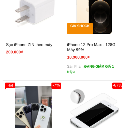
GIÁ SHOCK
!
Sạc iPhone ZIN theo máy
iPhone 12 Pro Max - 128G
Máy 99%
200.000₫
10.900.000₫
Sản Phẩm
ĐANG GIẢM GIÁ 1
triệu
-7%
-67%
Hot