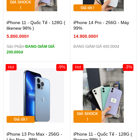
GIÁ SHOCK
!
Giá tốt !
iPhone 11 - Quốc Tế - 128G (
iPhone 14 Pro - 256G - Máy
likenew 98% )
99%
5.800.000₫
14.900.000₫
Sản Phẩm
ĐANG GIẢM GIÁ
ĐANG GIẢM GIÁ 400.000đ
200.000đ
-9%
-3%
Hot
Hot
GIÁ SHOCK
Giá tốt !
!
iPhone 13 Pro Max - 256G -
iPhone 11 - Quốc Tế - 128G (
Like New - 98%
likenew 99% )