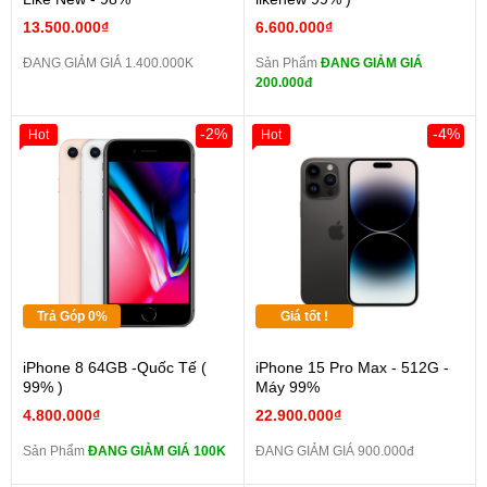
13.500.000₫
6.600.000₫
ĐANG GIẢM GIÁ 1.400.000K
Sản Phẩm
ĐANG GIẢM GIÁ
200.000đ
-2%
-4%
Hot
Hot
Trả Góp 0%
Giá tốt !
iPhone 8 64GB -Quốc Tế (
iPhone 15 Pro Max - 512G -
99% )
Máy 99%
4.800.000₫
22.900.000₫
Sản Phẩm
ĐANG GIẢM GIÁ 100K
ĐANG GIẢM GIÁ 900.000đ