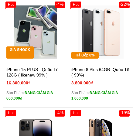
-4%
-22%
Hot
Hot
GIÁ SHOCK
!
Trả Góp 0%
iPhone 15 PLUS - Quốc Tế -
iPhone 8 Plus 64GB -Quốc Tế
128G ( likenew 99% )
( 99%)
16.300.000₫
3.800.000₫
Sản Phẩm
ĐANG GIẢM GIÁ
Sản Phẩm
ĐANG GIẢM GIÁ
600.000đ
1.000.000
-4%
-19%
Hot
Hot