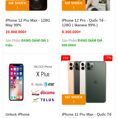
GIÁ SHOCK
GIÁ SHOCK
!
!
iPhone 12 Pro Max - 128G
iPhone 12 Pro - Quốc Tế -
Máy 99%
128G ( likenew 99% )
10.900.000₫
8.300.000₫
Sản Phẩm
ĐANG GIẢM GIÁ 1
Sản Phẩm
ĐANG GIẢM GIÁ
triệu
600.000đ
-7%
Hot
GIÁ SHOCK
!
Unlock iPhone
iPhone 11 Pro Max - Quốc Tế