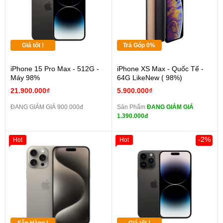
Giá tốt !
Trả Góp 0%
iPhone 15 Pro Max - 512G -
iPhone XS Max - Quốc Tế -
Máy 98%
64G LikeNew ( 98%)
21.900.000₫
5.900.000₫
ĐANG GIẢM GIÁ 900.000đ
Sản Phẩm
ĐANG GIẢM GIÁ
1.390.000đ
-2%
Hot
Hot