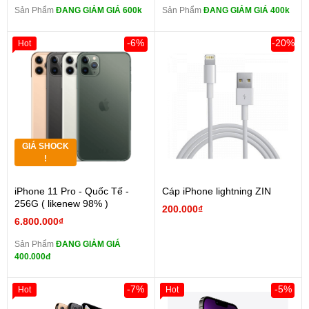
Sản Phẩm
ĐANG GIẢM GIÁ 600k
Sản Phẩm
ĐANG GIẢM GIÁ 400k
-6%
-20%
Hot
GIÁ SHOCK
!
iPhone 11 Pro - Quốc Tế -
Cáp iPhone lightning ZIN
256G ( likenew 98% )
200.000₫
6.800.000₫
Sản Phẩm
ĐANG GIẢM GIÁ
400.000đ
-7%
-5%
Hot
Hot