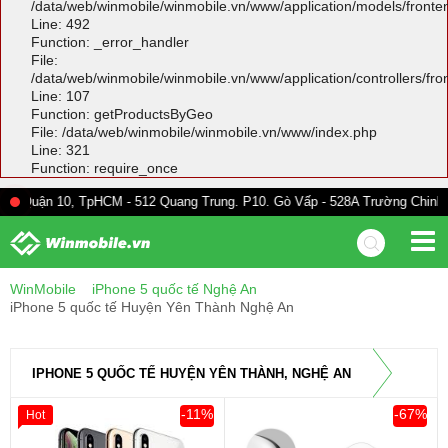
/data/web/winmobile/winmobile.vn/www/application/models/front
Line: 492
Function: _error_handler
File:
/data/web/winmobile/winmobile.vn/www/application/controllers/fr
Line: 107
Function: getProductsByGeo
File: /data/web/winmobile/winmobile.vn/www/index.php
Line: 321
Function: require_once
0, TpHCM - 512 Quang Trung. P10. Gò Vấp - 528A Trường Chinh. F13. Tân 
WinMobile
iPhone 5 quốc tế Nghệ An
iPhone 5 quốc tế Huyện Yên Thành Nghệ An
IPHONE 5 QUỐC TẾ HUYỆN YÊN THÀNH, NGHỆ AN
-11%
-67%
Hot