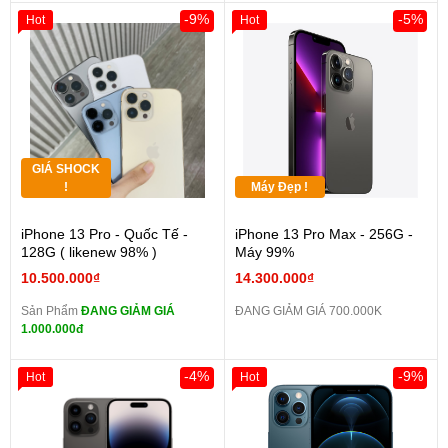
-9%
-5%
Hot
Hot
GIÁ SHOCK
!
Máy Đẹp !
iPhone 13 Pro - Quốc Tế -
iPhone 13 Pro Max - 256G -
128G ( likenew 98% )
Máy 99%
10.500.000₫
14.300.000₫
Sản Phẩm
ĐANG GIẢM GIÁ
ĐANG GIẢM GIÁ 700.000K
1.000.000đ
-4%
-9%
Hot
Hot