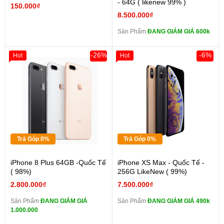
- 64G ( likenew 99% )
150.000₫
8.500.000₫
Sản Phẩm
ĐANG GIẢM GIÁ 600k
-26%
-6%
Hot
Hot
Trả Góp 0%
Trả Góp 0%
iPhone 8 Plus 64GB -Quốc Tế
iPhone XS Max - Quốc Tế -
( 98%)
256G LikeNew ( 99%)
2.800.000₫
7.500.000₫
Sản Phẩm
ĐANG GIẢM GIÁ
Sản Phẩm
ĐANG GIẢM GIÁ 490k
1.000.000