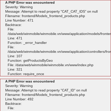
A PHP Error was encountered
Severity: Warning
Message: Attempt to read property "CAT_CAT_IDS" on null
Filename: frontend/Models_frontend_products.php
Line Number: 471
Backtrace:
File:
/data/web/winmobile/winmobile.vn/www/application/models/front
Line: 471
Function: _error_handler
File:
/data/web/winmobile/winmobile.vn/www/application/controllers/fr
Line: 107
Function: getProductsByGeo
File: /data/web/winmobile/winmobile.vn/www/index.php
Line: 321
Function: require_once
A PHP Error was encountered
Severity: Warning
Message: Attempt to read property "CAT_ID" on null
Filename: frontend/Models_frontend_products.php
Line Number: 492
Backtrace:
File: