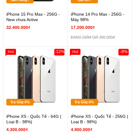
Sẵn Hàng !
Giá tốt !
iPhone 15 Pro Max - 256G -
iPhone 14 Pro Max - 256G -
New chưa Active
Máy 98%
32.400.000₫
17.200.000₫
ĐANG GIẢM GIÁ 300.000đ
-12%
-8%
Hot
Hot
Trả Góp 0%
Trả Góp 0%
iPhone XS - Quốc Tế - 64G (
iPhone XS - Quốc Tế - 256G (
Loại B - 98%)
Loại B - 98%)
4.300.000₫
4.900.000₫