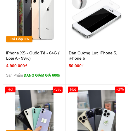
Trả Góp 0%
iPhone XS - Quốc Tế - 64G (
Dán Cường Lực iPhone 5,
Loại A - 99%)
iPhone 6
4.900.000₫
50.000₫
Sản Phẩm
ĐANG GIẢM GIÁ 600k
-3%
-3%
Hot
Hot