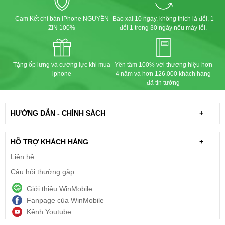
Cam Kết chỉ bán iPhone NGUYÊN
Bao xài 10 ngày, không thích là đổi, 1
ZIN 100%
đổi 1 trong 30 ngày nếu máy lỗi.
Tặng ốp lưng và cường lực khi mua
Yên tâm 100% với thương hiệu hơn
iphone
4 năm và hơn 126.000 khách hàng
đã tin tưởng
HƯỚNG DẪN - CHÍNH SÁCH
+
HỖ TRỢ KHÁCH HÀNG
+
Liên hệ
Câu hỏi thường gặp
Giới thiệu WinMobile
Fanpage của WinMobile
Kênh Youtube