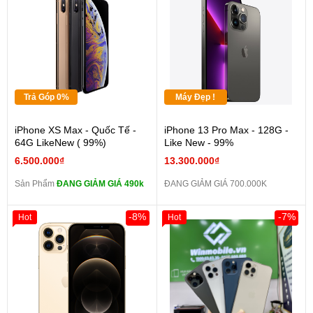
Trả Góp 0%
Máy Đẹp !
iPhone XS Max - Quốc Tế -
iPhone 13 Pro Max - 128G -
64G LikeNew ( 99%)
Like New - 99%
6.500.000₫
13.300.000₫
Sản Phẩm
ĐANG GIẢM GIÁ 490k
ĐANG GIẢM GIÁ 700.000K
-8%
-7%
Hot
Hot