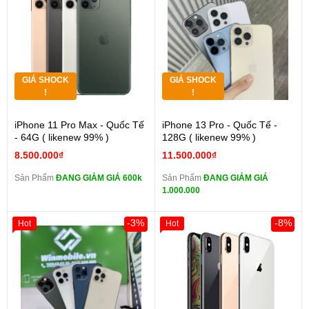
GIÁ SHOCK
GIÁ SHOCK
!
!
iPhone 11 Pro Max - Quốc Tế
iPhone 13 Pro - Quốc Tế -
- 64G ( likenew 99% )
128G ( likenew 99% )
8.500.000₫
11.500.000₫
Sản Phẩm
ĐANG GIẢM GIÁ 600k
Sản Phẩm
ĐANG GIẢM GIÁ
1.000.000
-3%
-8%
Hot
Hot