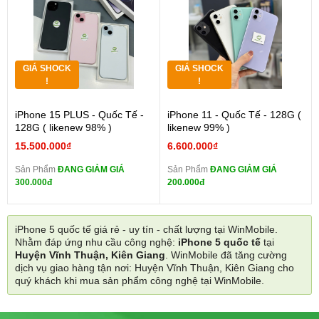
GIÁ SHOCK
GIÁ SHOCK
!
!
iPhone 15 PLUS - Quốc Tế -
iPhone 11 - Quốc Tế - 128G (
128G ( likenew 98% )
likenew 99% )
15.500.000₫
6.600.000₫
Sản Phẩm
ĐANG GIẢM GIÁ
Sản Phẩm
ĐANG GIẢM GIÁ
300.000đ
200.000đ
iPhone 5 quốc tế giá rẻ - uy tín - chất lượng tại WinMobile.
Nhằm đáp ứng nhu cầu công nghệ:
iPhone 5 quốc tế
tại
Huyện Vĩnh Thuận, Kiên Giang
. WinMobile đã tăng cường
dịch vụ giao hàng tận nơi: Huyện Vĩnh Thuận, Kiên Giang cho
quý khách khi mua sản phẩm công nghệ tại WinMobile.