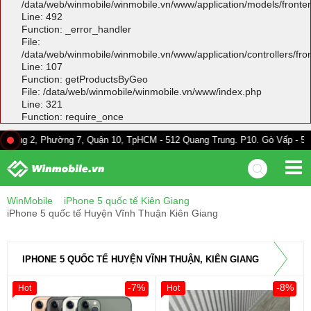
/data/web/winmobile/winmobile.vn/www/application/models/front
Line: 492
Function: _error_handler
File:
/data/web/winmobile/winmobile.vn/www/application/controllers/fr
Line: 107
Function: getProductsByGeo
File: /data/web/winmobile/winmobile.vn/www/index.php
Line: 321
Function: require_once
Phường 7, Quận 10, TpHCM - 512 Quang Trung. P10. Gò Vấp - 528A Trường 
WinMobile
iPhone 5 quốc tế Kiên Giang
iPhone 5 quốc tế Huyện Vĩnh Thuận Kiên Giang
IPHONE 5 QUỐC TẾ HUYỆN VĨNH THUẬN, KIÊN GIANG
-7%
-8%
Hot
Hot