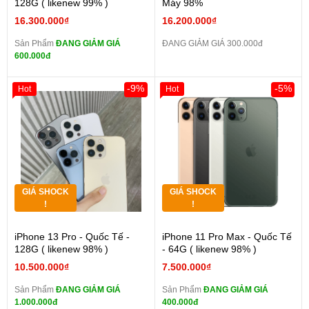
128G ( likenew 99% )
Máy 98%
16.300.000₫
16.200.000₫
Sản Phẩm
ĐANG GIẢM GIÁ
ĐANG GIẢM GIÁ 300.000đ
600.000đ
-9%
-5%
Hot
Hot
GIÁ SHOCK
GIÁ SHOCK
!
!
iPhone 13 Pro - Quốc Tế -
iPhone 11 Pro Max - Quốc Tế
128G ( likenew 98% )
- 64G ( likenew 98% )
10.500.000₫
7.500.000₫
Sản Phẩm
ĐANG GIẢM GIÁ
Sản Phẩm
ĐANG GIẢM GIÁ
1.000.000đ
400.000đ