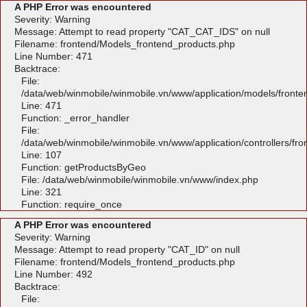
A PHP Error was encountered
Severity: Warning
Message: Attempt to read property "CAT_CAT_IDS" on null
Filename: frontend/Models_frontend_products.php
Line Number: 471
Backtrace:
File:
/data/web/winmobile/winmobile.vn/www/application/models/front
Line: 471
Function: _error_handler
File:
/data/web/winmobile/winmobile.vn/www/application/controllers/fr
Line: 107
Function: getProductsByGeo
File: /data/web/winmobile/winmobile.vn/www/index.php
Line: 321
Function: require_once
A PHP Error was encountered
Severity: Warning
Message: Attempt to read property "CAT_ID" on null
Filename: frontend/Models_frontend_products.php
Line Number: 492
Backtrace:
File: