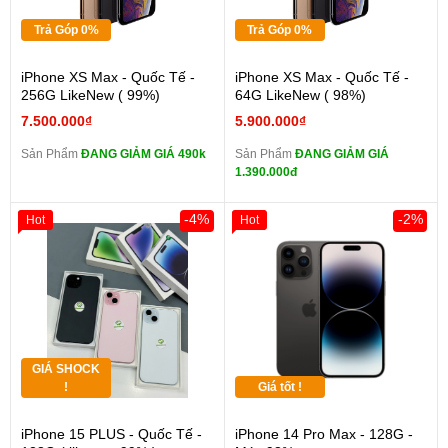
Trả Góp 0%
Trả Góp 0%
iPhone XS Max - Quốc Tế -
iPhone XS Max - Quốc Tế -
256G LikeNew ( 99%)
64G LikeNew ( 98%)
7.500.000₫
5.900.000₫
Sản Phẩm
ĐANG GIẢM GIÁ 490k
Sản Phẩm
ĐANG GIẢM GIÁ
1.390.000đ
-4%
-2%
Hot
Hot
GIÁ SHOCK
!
Giá tốt !
iPhone 15 PLUS - Quốc Tế -
iPhone 14 Pro Max - 128G -