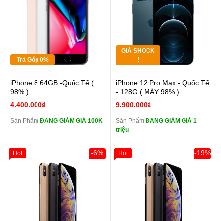
GIÁ SHOCK
Trả Góp 0%
!
iPhone 8 64GB -Quốc Tế (
iPhone 12 Pro Max - Quốc Tế
98% )
- 128G ( MÁY 98% )
4.400.000₫
9.900.000₫
Sản Phẩm
ĐANG GIẢM GIÁ 100K
Sản Phẩm
ĐANG GIẢM GIÁ 1
triệu
-6%
-19%
Hot
Hot