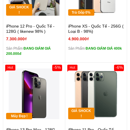
GIÁ SHOCK
!
Trả Góp 0%
iPhone 12 Pro - Quốc Tế -
iPhone XS - Quốc Tế - 256G (
128G ( likenew 98% )
Loại B - 98%)
7.300.000₫
4.900.000₫
Sản Phẩm
ĐANG GIẢM GIÁ
Sản Phẩm
ĐANG GIẢM GIÁ 400k
200.000đ
-5%
-6%
Hot
Hot
GIÁ SHOCK
Máy Đẹp !
!
iPhone 13 Pro Max - 128G -
iPhone 11 Pro - Quốc Tế -