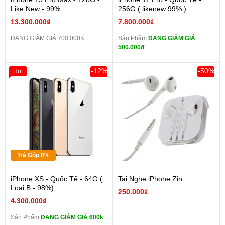
Like New - 99%
256G ( likenew 99% )
13.300.000₫
7.800.000₫
ĐANG GIẢM GIÁ 700.000K
Sản Phẩm
ĐANG GIẢM GIÁ
500.000đ
-12%
-50%
Hot
Trả Góp 0%
iPhone XS - Quốc Tế - 64G (
Tai Nghe iPhone Zin
Loại B - 98%)
250.000₫
4.300.000₫
Sản Phẩm
ĐANG GIẢM GIÁ 600k