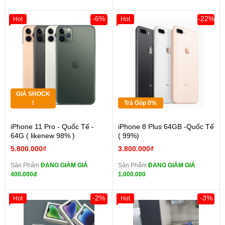
-6%
-22%
Hot
Hot
GIÁ SHOCK
!
Trả Góp 0%
iPhone 11 Pro - Quốc Tế -
iPhone 8 Plus 64GB -Quốc Tế
64G ( likenew 98% )
( 99%)
5.800.000₫
3.800.000₫
Sản Phẩm
ĐANG GIẢM GIÁ
Sản Phẩm
ĐANG GIẢM GIÁ
400.000đ
1.000.000
-2%
-3%
Hot
Hot