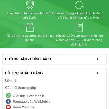
Cam Kết chỉ bán iPhone NGUYÊN
Bao xài 10 ngày, không thích là đổi, 1
ZIN 100%
đổi 1 trong 30 ngày nếu máy lỗi.
Tặng ốp lưng và cường lực khi mua
Yên tâm 100% với thương hiệu hơn
iphone
4 năm và hơn 126.000 khách hàng
đã tin tưởng
HƯỚNG DẪN - CHÍNH SÁCH
+
HỖ TRỢ KHÁCH HÀNG
+
Liên hệ
Câu hỏi thường gặp
Giới thiệu WinMobile
Fanpage của WinMobile
Kênh Youtube