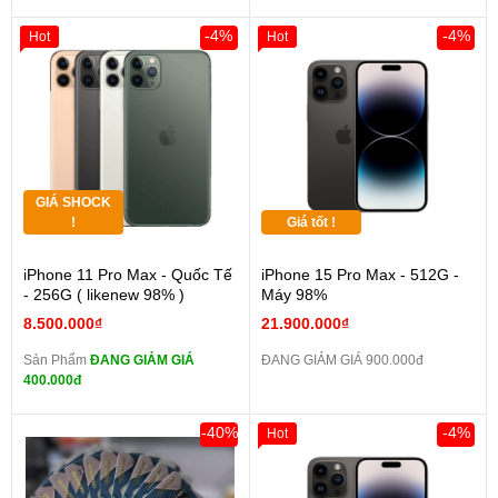
-4%
-4%
Hot
Hot
GIÁ SHOCK
!
Giá tốt !
iPhone 11 Pro Max - Quốc Tế
iPhone 15 Pro Max - 512G -
- 256G ( likenew 98% )
Máy 98%
8.500.000₫
21.900.000₫
Sản Phẩm
ĐANG GIẢM GIÁ
ĐANG GIẢM GIÁ 900.000đ
400.000đ
-40%
-4%
Hot