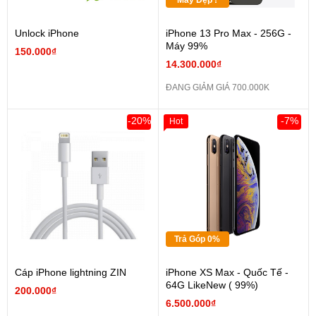
Máy Đẹp !
Unlock iPhone
iPhone 13 Pro Max - 256G -
Máy 99%
150.000₫
14.300.000₫
ĐANG GIẢM GIÁ 700.000K
-20%
-7%
Hot
Trả Góp 0%
Cáp iPhone lightning ZIN
iPhone XS Max - Quốc Tế -
64G LikeNew ( 99%)
200.000₫
6.500.000₫