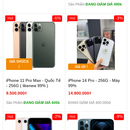
Sản Phẩm
ĐANG GIẢM GIÁ 490k
-6%
-3%
Hot
Hot
GIÁ SHOCK
!
Giá tốt !
iPhone 11 Pro Max - Quốc Tế
iPhone 14 Pro - 256G - Máy
- 256G ( likenew 99% )
99%
9.500.000₫
14.900.000₫
Sản Phẩm
ĐANG GIẢM GIÁ 600k
ĐANG GIẢM GIÁ 400.000đ
-2%
-9%
Hot
Hot