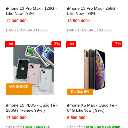
iPhone 13 Pro Max - 128G -
iPhone 13 Pro Max - 256G -
Like New - 98%
Like New - 98%
12.300.000₫
13.500.000₫
ĐANG GIẢM GIÁ 200.000K
ĐANG GIẢM GIÁ 1.400.000K
-3%
-7%
Hot
Hot
GIÁ SHOCK
!
Trả Góp 0%
iPhone 15 PLUS - Quốc Tế -
iPhone XS Max - Quốc Tế -
256G ( likenew 99% )
64G LikeNew ( 99%)
17.300.000₫
6.500.000₫
Sản Phẩm
ĐANG GIẢM GIÁ
Sản Phẩm
ĐANG GIẢM GIÁ 490k