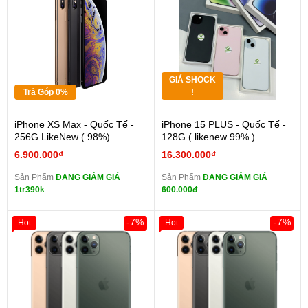
GIÁ SHOCK
Trả Góp 0%
!
iPhone XS Max - Quốc Tế -
iPhone 15 PLUS - Quốc Tế -
256G LikeNew ( 98%)
128G ( likenew 99% )
6.900.000₫
16.300.000₫
Sản Phẩm
ĐANG GIẢM GIÁ
Sản Phẩm
ĐANG GIẢM GIÁ
1tr390k
600.000đ
-7%
-7%
Hot
Hot