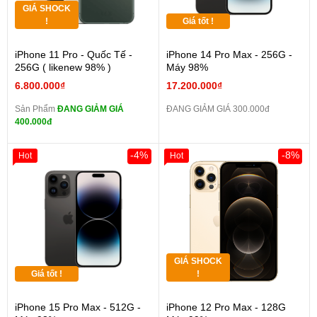
GIÁ SHOCK
!
Giá tốt !
iPhone 11 Pro - Quốc Tế -
iPhone 14 Pro Max - 256G -
256G ( likenew 98% )
Máy 98%
6.800.000₫
17.200.000₫
Sản Phẩm
ĐANG GIẢM GIÁ
ĐANG GIẢM GIÁ 300.000đ
400.000đ
-4%
-8%
Hot
Hot
GIÁ SHOCK
Giá tốt !
!
iPhone 15 Pro Max - 512G -
iPhone 12 Pro Max - 128G