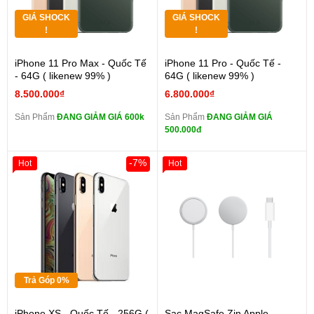
GIÁ SHOCK
GIÁ SHOCK
!
!
iPhone 11 Pro Max - Quốc Tế
iPhone 11 Pro - Quốc Tế -
- 64G ( likenew 99% )
64G ( likenew 99% )
8.500.000₫
6.800.000₫
Sản Phẩm
ĐANG GIẢM GIÁ 600k
Sản Phẩm
ĐANG GIẢM GIÁ
500.000đ
-7%
Hot
Hot
Trả Góp 0%
iPhone XS - Quốc Tế - 256G (
Sạc MagSafe Zin Apple