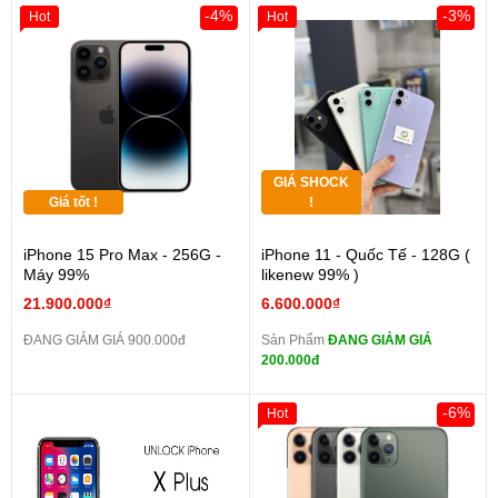
-4%
-3%
Hot
Hot
GIÁ SHOCK
Giá tốt !
!
iPhone 15 Pro Max - 256G -
iPhone 11 - Quốc Tế - 128G (
Máy 99%
likenew 99% )
21.900.000₫
6.600.000₫
ĐANG GIẢM GIÁ 900.000đ
Sản Phẩm
ĐANG GIẢM GIÁ
200.000đ
-6%
Hot