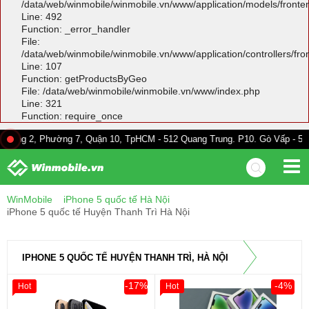
/data/web/winmobile/winmobile.vn/www/application/models/front
Line: 492
Function: _error_handler
File:
/data/web/winmobile/winmobile.vn/www/application/controllers/fr
Line: 107
Function: getProductsByGeo
File: /data/web/winmobile/winmobile.vn/www/index.php
Line: 321
Function: require_once
Phường 7, Quận 10, TpHCM - 512 Quang Trung. P10. Gò Vấp - 528A Trường 
WinMobile
iPhone 5 quốc tế Hà Nội
iPhone 5 quốc tế Huyện Thanh Trì Hà Nội
IPHONE 5 QUỐC TẾ HUYỆN THANH TRÌ, HÀ NỘI
-17%
-4%
Hot
Hot