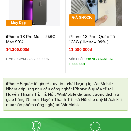
GIÁ SHOCK
Máy Đẹp !
!
iPhone 13 Pro Max - 256G -
iPhone 13 Pro - Quốc Tế -
Máy 99%
128G ( likenew 99% )
14.300.000₫
11.500.000₫
ĐANG GIẢM GIÁ 700.000K
Sản Phẩm
ĐANG GIẢM GIÁ
1.000.000
iPhone 5 quốc tế giá rẻ - uy tín - chất lượng tại WinMobile.
Nhằm đáp ứng nhu cầu công nghệ:
iPhone 5 quốc tế
tại
Huyện Thanh Trì, Hà Nội
. WinMobile đã tăng cường dịch vụ
giao hàng tận nơi: Huyện Thanh Trì, Hà Nội cho quý khách khi
mua sản phẩm công nghệ tại WinMobile.