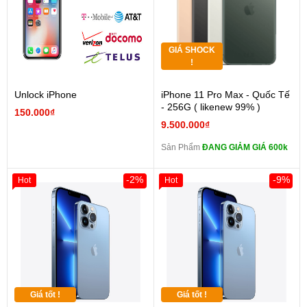
GIÁ SHOCK
!
Unlock iPhone
iPhone 11 Pro Max - Quốc Tế
- 256G ( likenew 99% )
150.000₫
9.500.000₫
Sản Phẩm
ĐANG GIẢM GIÁ 600k
-2%
-9%
Hot
Hot
Giá tốt !
Giá tốt !