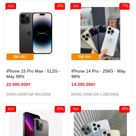
-4%
-7%
Hot
Hot
Giá tốt !
Giá tốt !
iPhone 15 Pro Max - 512G -
iPhone 14 Pro - 256G - Máy
Máy 99%
98%
22.900.000₫
14.300.000₫
ĐANG GIẢM GIÁ 900.000đ
ĐANG GIẢM GIÁ 1.000.000đ
-5%
-8%
Hot
Hot