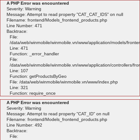
A PHP Error was encountered
Severity: Warning
Message: Attempt to read property "CAT_CAT_IDS" on null
Filename: frontend/Models_frontend_products.php
Line Number: 471
Backtrace:
File:
/data/web/winmobile/winmobile.vn/www/application/models/front
Line: 471
Function: _error_handler
File:
/data/web/winmobile/winmobile.vn/www/application/controllers/fr
Line: 107
Function: getProductsByGeo
File: /data/web/winmobile/winmobile.vn/www/index.php
Line: 321
Function: require_once
A PHP Error was encountered
Severity: Warning
Message: Attempt to read property "CAT_ID" on null
Filename: frontend/Models_frontend_products.php
Line Number: 492
Backtrace:
File: