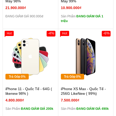
Máy 98%
Máy 99%
21.900.000₫
10.900.000₫
ĐANG GIẢM GIÁ 900.000đ
Sản Phẩm
ĐANG GIẢM GIÁ 1
triệu
-4%
-6%
Hot
Hot
Trả Góp 0%
Trả Góp 0%
iPhone 11 - Quốc Tế - 64G (
iPhone XS Max - Quốc Tế -
likenew 98% )
256G LikeNew ( 99%)
4.800.000₫
7.500.000₫
Sản Phẩm
ĐANG GIẢM GIÁ 200k
Sản Phẩm
ĐANG GIẢM GIÁ 490k