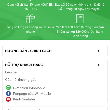
Cam Kết chỉ bán iPhone NGUYÊN
Bao xài 10 ngày, không thích là đổi, 1
ZIN 100%
đổi 1 trong 30 ngày nếu máy lỗi.
Tặng ốp lưng và cường lực khi mua
Yên tâm 100% với thương hiệu hơn
iphone
4 năm và hơn 126.000 khách hàng
đã tin tưởng
HƯỚNG DẪN - CHÍNH SÁCH
+
HỖ TRỢ KHÁCH HÀNG
+
Liên hệ
Câu hỏi thường gặp
Giới thiệu WinMobile
Fanpage của WinMobile
Kênh Youtube