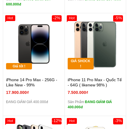
600.000đ
-2%
-5%
Hot
Hot
GIÁ SHOCK
Giá tốt !
!
iPhone 14 Pro Max - 256G -
iPhone 11 Pro Max - Quốc Tế
Like New - 99%
- 64G ( likenew 98% )
17.900.000₫
7.500.000₫
ĐANG GIẢM GIÁ 400.000đ
Sản Phẩm
ĐANG GIẢM GIÁ
400.000đ
-12%
-3%
Hot
Hot