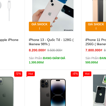
Tặng
Tặng
các Phụ Kiện
Tặng
Tặng
GIÁ SHOCK
GIÁ SHOCK
Tặng
Tặng
!
!
Cường lực 10D full
Apple iPhone
iPhone 13 - Quốc Tế - 128G (
iPhone 11 Pro
màn
màn
likenew 98% )
256G ( liken
tai nghe iPhone 6S
8.200.000₫
7.800.000₫
9.500.000₫
8
zin
zin
Sản Phẩm
ĐANG GIẢM GIÁ
Sản Phẩm
ĐAN
tai nghe iPhone X
1.300.000đ
500.000đ
zin
zin
Đổi Sạc Cáp ZIN
Đổi 
-5%
-4%
Hot
Hot
Khách Hàng
Giảm 100.00
Thân Thiết
Pin dự phòng và
Tặng
các Phụ Kiện Khác
các Phụ Kiện
Tặng