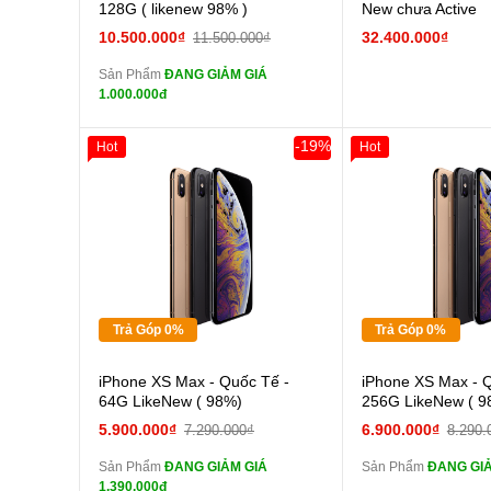
màn
128G ( likenew 98% )
New chưa Active
tai nghe iPhone 6S
10.500.000₫
32.400.000₫
11.500.000₫
zin
Sản Phẩm
ĐANG GIẢM GIÁ
tai nghe iPhone X
1.000.000đ
zin
Đổi Sạc Cáp ZIN
-19%
Hot
Hot
Giảm 100.000đ
Khách Hàng
Giảm 100.000đ
Thân Thiết
Thân Thiết
Pin dự phòng và
Tặng
Tặng
các Phụ Kiện Khác
Tặng
Tặng
Tặng
Tặng
Trả Góp 0%
Trả Góp 0%
Cường lực 10D full
Cường
iPhone XS Max - Quốc Tế -
iPhone XS Max - 
màn
màn
64G LikeNew ( 98%)
256G LikeNew ( 9
tai nghe iPhone 6S
tai n
5.900.000₫
6.900.000₫
7.290.000₫
8.290.
zin
zin
Sản Phẩm
ĐANG GIẢM GIÁ
Sản Phẩm
ĐANG GIẢ
tai nghe iPhone X
tai n
1.390.000đ