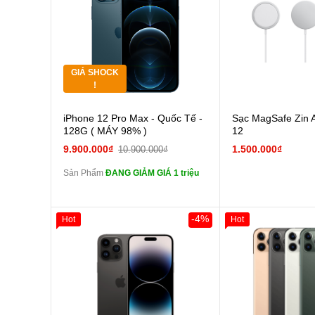
Tặng
các Phụ Kiện Khác
các Phụ Kiện Khác
Tặng
GIÁ SHOCK
Tặng
!
Cường lực 10D full
iPhone 12 Pro Max - Quốc Tế -
Sạc MagSafe Zin 
màn
128G ( MÁY 98% )
12
tai nghe iPhone 6S
9.900.000₫
1.500.000₫
10.900.000₫
zin
Sản Phẩm
ĐANG GIẢM GIÁ 1 triệu
tai nghe iPhone X
zin
Đổi Sạc Cáp ZIN
-4%
Hot
Hot
Giảm 100.000đ
Thân Thiết
Pin dự phòng và
Tặng
các Phụ Kiện Khác
Tặng