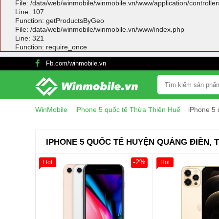
File: /data/web/winmobile/winmobile.vn/www/application/controlle
Line: 107
Function: getProductsByGeo
File: /data/web/winmobile/winmobile.vn/www/index.php
Line: 321
Function: require_once
Fb.com/winmobile.vn
WinMobile
iPhone 5 quốc tế Thừa Thiên Huế
iPhone 5
IPHONE 5 QUỐC TẾ HUYỆN QUẢNG ĐIỀN, 
-2%
Hot
Hot
Giảm 100.000đ
Khách Hàng
Giảm 100.000đ
Thân Thiết
Thân Thiết
Tặng
Tặng
Tặng
Tặng