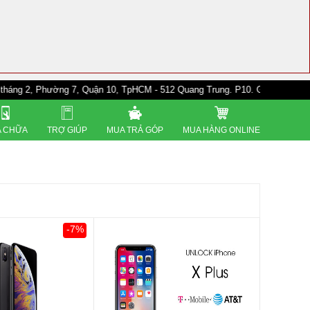
hường 7, Quận 10, TpHCM - 512 Quang Trung. P10. Gò Vấp - 528A Trường C
 CHỮA
TRỢ GIÚP
MUA TRẢ GÓP
MUA HÀNG ONLINE
-7%
0đ
Khách Hàng