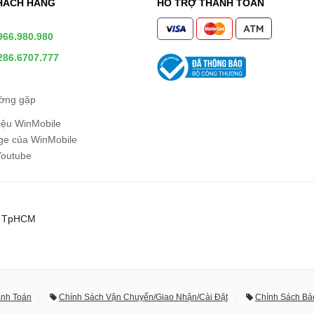
HÁCH HÀNG
HỖ TRỢ THANH TOÁN
966.980.980
286.6707.777
ường gặp
hiệu WinMobile
e của WinMobile
Youtube
0, TpHCM
anh Toán
Chính Sách Vận Chuyển/Giao Nhận/Cài Đặt
Chính Sách Bả