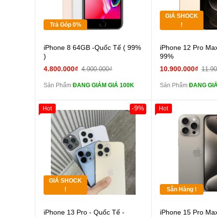
GIÁ SHOCK
Tặng
Tặng
Trả Góp 0%
!
Cường lực 10D full
Cường
iPhone 8 64GB -Quốc Tế ( 99%
iPhone 12 Pro Ma
màn
màn
)
99%
tai nghe iPhone 6S
tai n
4.800.000₫
10.900.000₫
4.900.000₫
11.9
zin
zin
Sản Phẩm
ĐANG GIẢM GIÁ 100K
Sản Phẩm
ĐANG GIẢM
tai nghe iPhone X
tai n
zin
zin
-9%
Hot
Hot
Đổi Sạc Cáp ZIN
Đổi Sạc C
Giảm 100.000đ
Khách Hàng
Thân Thiết
Pin dự phòng và
Pin
Tặng
các Phụ Kiện Khác
các Phụ Kiện Khác
Tặng
GIÁ SHOCK
Tặng
!
Sẵn Hàng !
Cường lực 10D full
iPhone 13 Pro - Quốc Tế -
iPhone 15 Pro Max