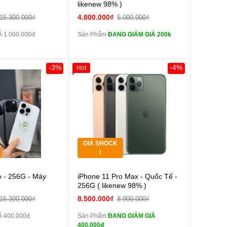
màn
likenew 98% )
tai nghe iPhone 6S
4.800.000₫
15.300.000₫
5.000.000₫
zin
 1.000.000đ
Sản Phẩm
ĐANG GIẢM GIÁ 200k
tai nghe iPhone X
zin
Đổi Sạc Cáp ZIN
-3%
-4%
Hot
Giảm 100.000đ
Khách Hàng
Thân Thiết
Pin dự phòng và
Tặng
các Phụ Kiện Khác
Tặng
GIÁ SHOCK
Tặng
!
Cường lực 10D full
o - 256G - Máy
iPhone 11 Pro Max - Quốc Tế -
màn
256G ( likenew 98% )
tai nghe iPhone 6S
8.500.000₫
15.300.000₫
8.900.000₫
zin
 400.000đ
Sản Phẩm
ĐANG GIẢM GIÁ
tai nghe iPhone X
400.000đ