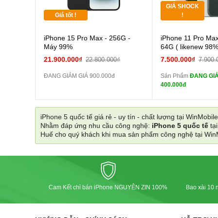
GIÁ SHOCK
Tặng
Giá tốt !
!
Cường
iPhone 15 Pro Max - 256G -
iPhone 11 Pro Max
màn
Máy 99%
64G ( likenew 98%
tai n
21.900.000₫
7.500.000₫
22.800.000₫
7.900.
zin
ĐANG GIẢM GIÁ 900.000đ
Sản Phẩm
ĐANG GIẢ
tai n
400.000đ
zin
Đổi Sạc C
iPhone 5 quốc tế giá rẻ - uy tín - chất lượng tại WinMobile
Nhằm đáp ứng nhu cầu công nghệ:
iPhone 5 quốc tế
tạ
Pin
Huế cho quý khách khi mua sản phẩm công nghệ tại Win
các Phụ Kiện Khác
Cam Kết chỉ bán iPhone NGUYÊN ZIN 100%
Bao xài 10 n