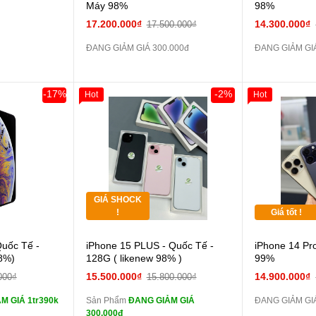
Máy 98%
98%
17.200.000₫
14.300.000₫
17.500.000₫
ĐANG GIẢM GIÁ 300.000đ
ĐANG GIẢM GIÁ
-17%
-2%
Hot
Hot
Khách Hàng
Giảm 100.000đ
Khách Hàng
Thân Thiết
Tặng
Tặng
GIÁ SHOCK
Tặng
!
Giá tốt !
 lực 10D full
Cường lực 10D full
Quốc Tế -
iPhone 15 PLUS - Quốc Tế -
iPhone 14 Pr
màn
8%)
128G ( likenew 98% )
99%
ghe iPhone 6S
tai nghe iPhone 6S
15.500.000₫
14.900.000₫
000₫
15.800.000₫
zin
M GIÁ 1tr390k
Sản Phẩm
ĐANG GIẢM GIÁ
ĐANG GIẢM GIÁ
ghe iPhone X
tai nghe iPhone X
300.000đ