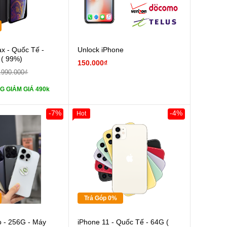
Cường lực 10D full
x - Quốc Tế -
Unlock iPhone
 ( 99%)
150.000₫
tai nghe iPhone 6S
.990.000₫
G GIẢM GIÁ 490k
tai nghe iPhone X
-7%
-4%
Hot
Sạc Cáp ZIN
Giảm 100.000đ
Khách Hàng
Thân Thiết
Pin dự phòng và
Tặng
 Khác
Tặng
Tặng
Trả Góp 0%
Cường lực 10D full
o - 256G - Máy
iPhone 11 - Quốc Tế - 64G (