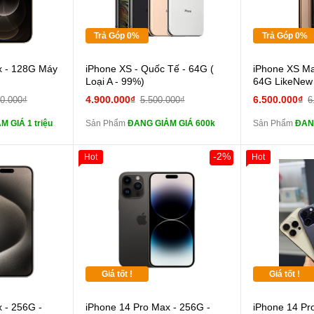
Tặng
Tặng
Trả Góp 0%
Trả Góp 0%
 lực 10D full
Cường lực 10D full
x - 128G Máy
iPhone XS - Quốc Tế - 64G (
iPhone XS Ma
màn
màn
Loại A - 99%)
64G LikeNew
ghe iPhone 6S
tai nghe iPhone 6S
4.900.000₫
6.500.000₫
00.000₫
5.500.000₫
6
zin
zin
 GIÁ 1 triệu
Sản Phẩm
ĐANG GIẢM GIÁ 600k
Sản Phẩm
ĐAN
ghe iPhone X
tai nghe iPhone X
zin
zin
-2%
Hot
Hot
áp ZIN
Đổi Sạc Cáp ZIN
Đổi 
 dự phòng và
Pin dự phòng và
các Phụ Kiện Khác
các Phụ Kiện
Giá tốt !
Giá tốt !
 - 256G -
iPhone 14 Pro Max - 256G -
iPhone 14 Pr