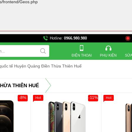
rs/frontend/Geos.php
Hotline:
0966.980.980
821 Đường 3 tháng 2, P
ĐIỆN THOẠI
PHỤ KIỆN
SỬA
 quốc tế Huyện Quảng Điền Thừa Thiên Huế
THỪA THIÊN HUẾ
-8%
-11%
Hot
Hot
Khách Hàng
Giảm 100.000đ
Khách Hàng
Giảm 100.00
Thân Thiết
Thân Thiết
Tặng
Tặng
Tặng
Tặng