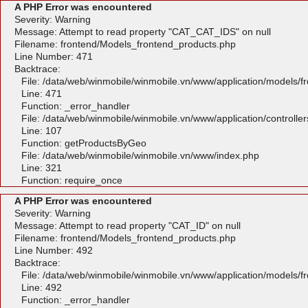
A PHP Error was encountered
Severity: Warning
Message: Attempt to read property "CAT_CAT_IDS" on null
Filename: frontend/Models_frontend_products.php
Line Number: 471
Backtrace:
File: /data/web/winmobile/winmobile.vn/www/application/models/
Line: 471
Function: _error_handler
File: /data/web/winmobile/winmobile.vn/www/application/controlle
Line: 107
Function: getProductsByGeo
File: /data/web/winmobile/winmobile.vn/www/index.php
Line: 321
Function: require_once
A PHP Error was encountered
Severity: Warning
Message: Attempt to read property "CAT_ID" on null
Filename: frontend/Models_frontend_products.php
Line Number: 492
Backtrace:
File: /data/web/winmobile/winmobile.vn/www/application/models/
Line: 492
Function: _error_handler