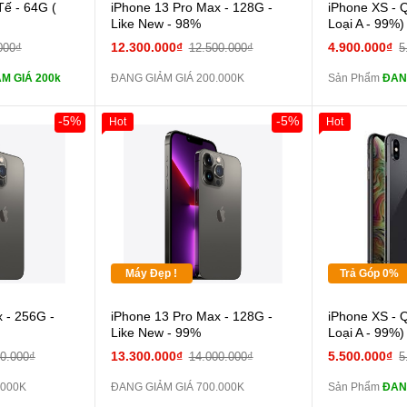
 lực 10D full
Tế - 64G (
iPhone 13 Pro Max - 128G -
iPhone XS - 
màn
Like New - 98%
Loại A - 99%)
ghe iPhone 6S
12.300.000₫
4.900.000₫
000₫
12.500.000₫
5
zin
M GIÁ 200k
ĐANG GIẢM GIÁ 200.000K
Sản Phẩm
ĐAN
ghe iPhone X
zin
-5%
-5%
Hot
Hot
áp ZIN
Đổi 
Giảm 100.00
Thân Thiết
 dự phòng và
Tặng
các Phụ Kiện
Tặng
Tặng
Máy Đẹp !
Trả Góp 0%
 - 256G -
iPhone 13 Pro Max - 128G -
iPhone XS - 
màn
Like New - 99%
Loại A - 99%)
13.300.000₫
5.500.000₫
00.000₫
14.000.000₫
5
zin
.000K
ĐANG GIẢM GIÁ 700.000K
Sản Phẩm
ĐAN