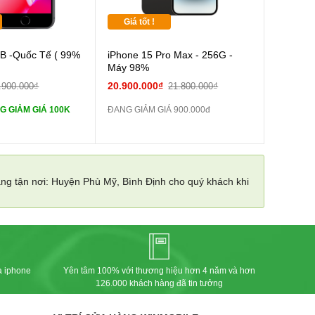
Giá tốt !
Cường lực 10D full
B -Quốc Tế ( 99%
iPhone 15 Pro Max - 256G -
Máy 98%
tai nghe iPhone 6S
20.900.000₫
.900.000₫
21.800.000₫
G GIẢM GIÁ 100K
ĐANG GIẢM GIÁ 900.000đ
tai nghe iPhone X
Sạc Cáp ZIN
àng tận nơi: Huyện Phù Mỹ, Bình Định cho quý khách khi
Pin dự phòng và
 Khác
a iphone
Yên tâm 100% với thương hiệu hơn 4 năm và hơn
126.000 khách hàng đã tin tưởng