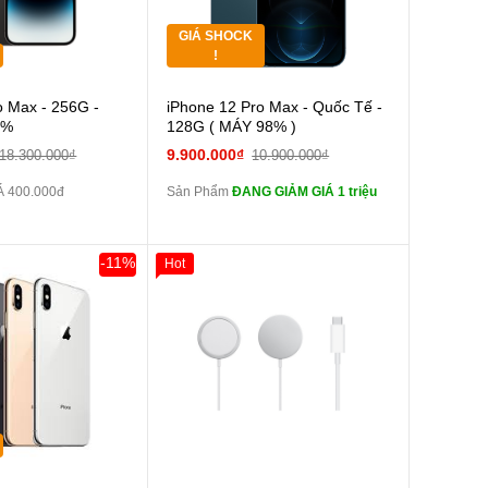
GIÁ SHOCK
Tặng
!
Cường lực 10D full
o Max - 256G -
iPhone 12 Pro Max - Quốc Tế -
màn
9%
128G ( MÁY 98% )
tai nghe iPhone 6S
9.900.000₫
18.300.000₫
10.900.000₫
zin
 400.000đ
Sản Phẩm
ĐANG GIẢM GIÁ 1 triệu
tai nghe iPhone X
zin
Đổi Sạc Cáp ZIN
-11%
Hot
0đ
Khách Hàng
Pin dự phòng và
các Phụ Kiện Khác