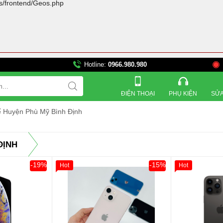
rs/frontend/Geos.php
Hotline:
0966.980.980
821 Đường 3 tháng 2, 
ĐIỆN THOẠI
PHỤ KIỆN
SỬA
ế Huyện Phù Mỹ Bình Định
ĐỊNH
-19%
-15%
Hot
Hot
Khách Hàng
Giảm 100.000đ
Khách Hàng
Thân Thiết
Tặng
Tặng