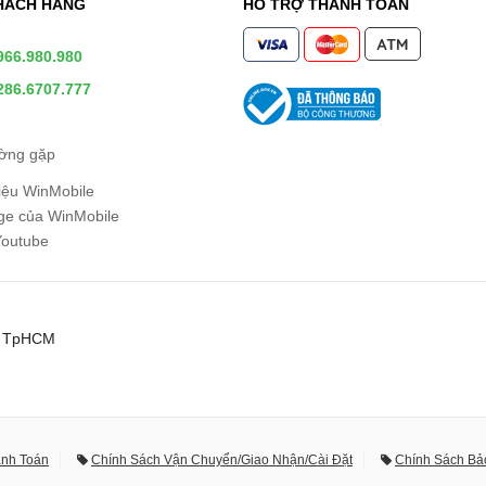
HÁCH HÀNG
HỖ TRỢ THANH TOÁN
966.980.980
286.6707.777
ường gặp
hiệu WinMobile
e của WinMobile
Youtube
0, TpHCM
anh Toán
Chính Sách Vận Chuyển/Giao Nhận/Cài Đặt
Chính Sách Bả