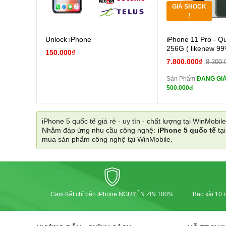
GIÁ SHOCK
Tặng
!
Cường
Unlock iPhone
iPhone 11 Pro - Q
màn
256G ( likenew 99
150.000₫
tai n
7.800.000₫
8.300.
zin
Sản Phẩm
ĐANG GIẢ
tai n
500.000đ
zin
Đổi Sạc C
iPhone 5 quốc tế giá rẻ - uy tín - chất lượng tại WinMobile
Nhằm đáp ứng nhu cầu công nghệ:
iPhone 5 quốc tế
tạ
Pin
mua sản phẩm công nghệ tại WinMobile.
các Phụ Kiện Khác
Cam Kết chỉ bán iPhone NGUYÊN ZIN 100%
Bao xài 10 n