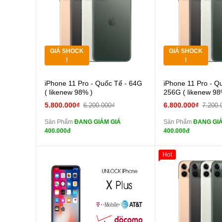
Tặng
Tặng
các Phụ Kiện Khác
Tặng
Tặng
GIÁ SHOCK
GIÁ SHOCK
Tặng
Tặng
!
!
Cường lực 10D full
Cường
iPhone 11 Pro - Quốc Tế - 64G
iPhone 11 Pro - Q
màn
màn
( likenew 98% )
256G ( likenew 98
tai nghe iPhone 6S
tai n
5.800.000₫
6.800.000₫
6.200.000₫
7.200.
zin
zin
Sản Phẩm
ĐANG GIẢM GIÁ
Sản Phẩm
ĐANG GIẢ
tai nghe iPhone X
tai n
400.000đ
400.000đ
zin
zin
Đổi Sạc Cáp ZIN
Đổi Sạc C
Hot
Giảm 100.000đ
Thân Thiết
Pin dự phòng và
Pin
Tặng
các Phụ Kiện Khác
các Phụ Kiện Khác
Tặng