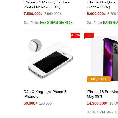
Cường lực 10D full
Cường
iPhone XS Max - Quốc Tế -
iPhone 11 - Quốc 
màn
màn
256G LikeNew ( 99%)
likenew 99% )
tai nghe iPhone 6S
tai n
7.500.000₫
5.600.000₫
7.990.000₫
5.800.
zin
zin
Sản Phẩm
ĐANG GIẢM GIÁ 490k
Sản Phẩm
ĐANG GIẢ
tai nghe iPhone X
tai n
zin
zin
-67%
Hot
Đổi Sạc Cáp ZIN
Đổi Sạc C
Pin dự phòng và
Pin
các Phụ Kiện Khác
các Phụ Kiện Khác
Máy Đẹp !
Dán Cường Lực iPhone 5,
iPhone 13 Pro Max
iPhone 6
Máy 99%
50.000₫
14.300.000₫
150.000₫
15.0
ĐANG GIẢM GIÁ 700