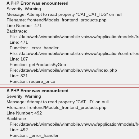
A PHP Error was encountered
Severity: Warning
Message: Attempt to read property "CAT_CAT_IDS" on null
Filename: frontend/Models_frontend_products.php
Line Number: 471
Backtrace:
File: /data/web/winmobile/winmobile.vn/www/application/models/
Line: 471
Function: _error_handler
File: /data/web/winmobile/winmobile.vn/www/application/controlle
Line: 107
Function: getProductsByGeo
File: /data/web/winmobile/winmobile.vn/www/index.php
Line: 321
Function: require_once
A PHP Error was encountered
Severity: Warning
Message: Attempt to read property "CAT_ID" on null
Filename: frontend/Models_frontend_products.php
Line Number: 492
Backtrace:
File: /data/web/winmobile/winmobile.vn/www/application/models/
Line: 492
Function: _error_handler