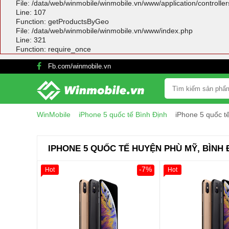
File: /data/web/winmobile/winmobile.vn/www/application/controlle
Line: 107
Function: getProductsByGeo
File: /data/web/winmobile/winmobile.vn/www/index.php
Line: 321
Function: require_once
Fb.com/winmobile.vn
WinMobile
iPhone 5 quốc tế Bình Định
iPhone 5 quốc t
IPHONE 5 QUỐC TẾ HUYỆN PHÙ MỸ, BÌNH 
-7%
Hot
Hot
Giảm 100.000đ
Khách Hàng
Giảm 100.000đ
Thân Thiết
Thân Thiết
Tặng
Tặng
Tặng
Tặng