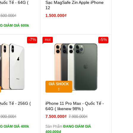
Cường lực 10D full
Quốc Tế - 64G (
Sạc MagSafe Zin Apple iPhone
12
tai nghe iPhone 6S
1.500.000₫
.500.000₫
G GIẢM GIÁ 600k
tai nghe iPhone X
-7%
-5%
Hot
Sạc Cáp ZIN
0đ
Khách Hàng
Giảm 100.000đ
Khách Hàng
Thân Thiết
Pin dự phòng và
Tặng
 Khác
Tặng
GIÁ SHOCK
Tặng
!
Cường lực 10D full
Cường lực 10D full
Quốc Tế - 256G (
iPhone 11 Pro Max - Quốc Tế -
màn
64G ( likenew 98% )
tai nghe iPhone 6S
tai nghe iPhone 6S
7.500.000₫
.900.000₫
7.900.000₫
zin
G GIẢM GIÁ 400k
Sản Phẩm
ĐANG GIẢM GIÁ
tai nghe iPhone X
tai nghe iPhone X
400.000đ