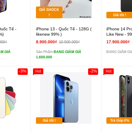
GIÁ SHOCK
Tặng
!
Giá tốt !
 lực 10D full
Cường lực 10D full
Quốc Tế -
iPhone 13 - Quốc Tế - 128G (
iPhone 14 Pr
màn
%)
likenew 99% )
Like New - 9
ghe iPhone 6S
tai nghe iPhone 6S
8.900.000₫
17.900.000₫
000₫
10.500.000₫
zin
M GIÁ
Sản Phẩm
ĐANG GIẢM GIÁ
ĐANG GIẢM GIÁ
ghe iPhone X
tai nghe iPhone X
1.600.000
zin
áp ZIN
Đổi Sạc Cáp ZIN
-3%
-2%
Hot
Hot
Khách Hàng
Giảm 100.00
Thân Thiết
 dự phòng và
Pin dự phòng và
Tặng
các Phụ Kiện Khác
Tặng
Tặng
Giá tốt !
Trả Góp 0%