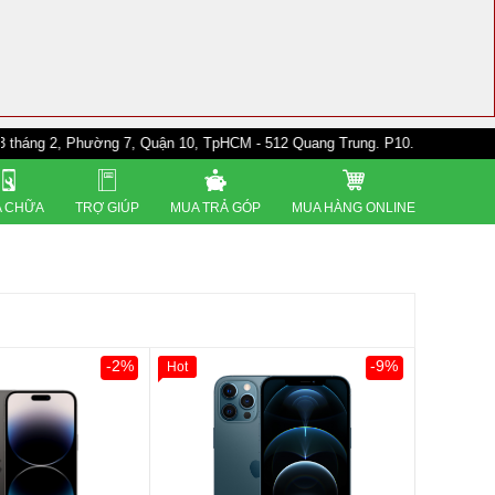
Phường 7, Quận 10, TpHCM - 512 Quang Trung. P10. Gò Vấp - 528A Trường 
 CHỮA
TRỢ GIÚP
MUA TRẢ GÓP
MUA HÀNG ONLINE
-2%
-9%
Hot
Giảm 100.000đ
Khách Hàng
Thân Thiết
Tặng
Tặng