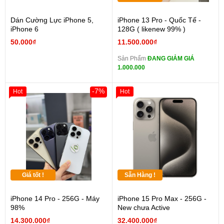
Dán Cường Lực iPhone 5,
iPhone 13 Pro - Quốc Tế -
iPhone 6
128G ( likenew 99% )
50.000₫
11.500.000₫
Sản Phẩm
ĐANG GIẢM GIÁ
1.000.000
-7%
Hot
Hot
Giá tốt !
Sẵn Hàng !
iPhone 14 Pro - 256G - Máy
iPhone 15 Pro Max - 256G -
98%
New chưa Active
14.300.000₫
32.400.000₫