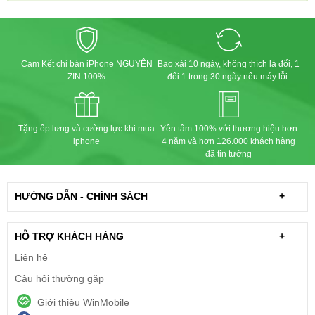
Cam Kết chỉ bán iPhone NGUYÊN
Bao xài 10 ngày, không thích là đổi, 1
ZIN 100%
đổi 1 trong 30 ngày nếu máy lỗi.
Tặng ốp lưng và cường lực khi mua
Yên tâm 100% với thương hiệu hơn
iphone
4 năm và hơn 126.000 khách hàng
đã tin tưởng
HƯỚNG DẪN - CHÍNH SÁCH
+
HỖ TRỢ KHÁCH HÀNG
+
Liên hệ
Câu hỏi thường gặp
Giới thiệu WinMobile