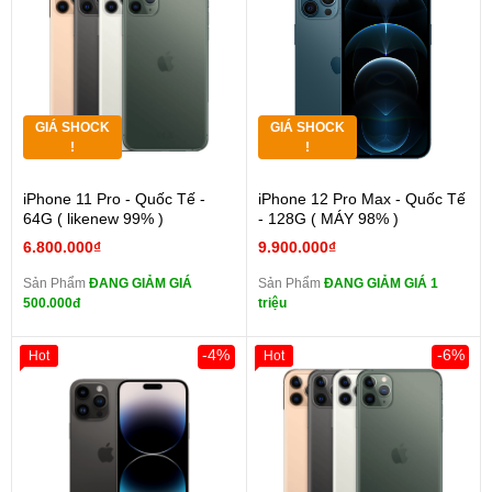
GIÁ SHOCK
GIÁ SHOCK
!
!
iPhone 11 Pro - Quốc Tế -
iPhone 12 Pro Max - Quốc Tế
64G ( likenew 99% )
- 128G ( MÁY 98% )
6.800.000₫
9.900.000₫
Sản Phẩm
ĐANG GIẢM GIÁ
Sản Phẩm
ĐANG GIẢM GIÁ 1
500.000đ
triệu
-4%
-6%
Hot
Hot