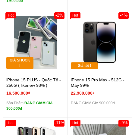
1.600.000
-2%
-4%
Hot
Hot
GIÁ SHOCK
!
Giá tốt !
iPhone 15 PLUS - Quốc Tế -
iPhone 15 Pro Max - 512G -
256G ( likenew 98% )
Máy 99%
16.500.000₫
22.900.000₫
Sản Phẩm
ĐANG GIẢM GIÁ
ĐANG GIẢM GIÁ 900.000đ
300.000đ
-11%
-9%
Hot
Hot