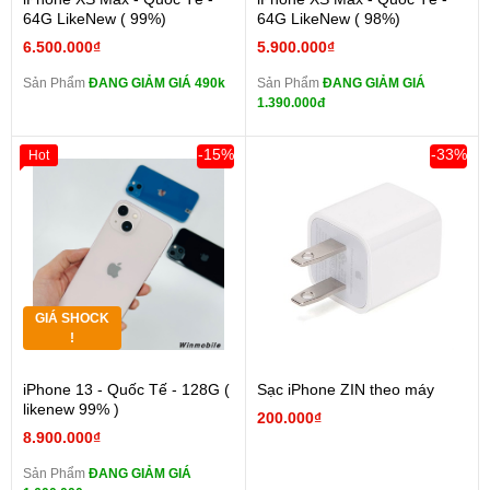
64G LikeNew ( 99%)
64G LikeNew ( 98%)
6.500.000₫
5.900.000₫
Sản Phẩm
ĐANG GIẢM GIÁ 490k
Sản Phẩm
ĐANG GIẢM GIÁ
1.390.000đ
-15%
-33%
Hot
GIÁ SHOCK
!
iPhone 13 - Quốc Tế - 128G (
Sạc iPhone ZIN theo máy
likenew 99% )
200.000₫
8.900.000₫
Sản Phẩm
ĐANG GIẢM GIÁ