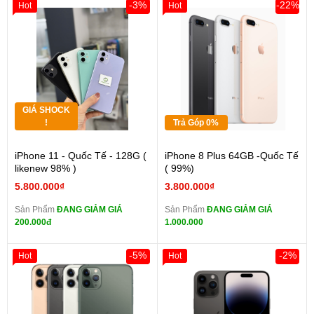
-3%
-22%
Hot
Hot
GIÁ SHOCK
!
Trả Góp 0%
iPhone 11 - Quốc Tế - 128G (
iPhone 8 Plus 64GB -Quốc Tế
likenew 98% )
( 99%)
5.800.000₫
3.800.000₫
Sản Phẩm
ĐANG GIẢM GIÁ
Sản Phẩm
ĐANG GIẢM GIÁ
200.000đ
1.000.000
-5%
-2%
Hot
Hot