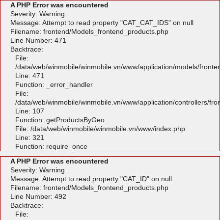
A PHP Error was encountered
Severity: Warning
Message: Attempt to read property "CAT_CAT_IDS" on null
Filename: frontend/Models_frontend_products.php
Line Number: 471
Backtrace:
File:
/data/web/winmobile/winmobile.vn/www/application/models/front
Line: 471
Function: _error_handler
File:
/data/web/winmobile/winmobile.vn/www/application/controllers/fr
Line: 107
Function: getProductsByGeo
File: /data/web/winmobile/winmobile.vn/www/index.php
Line: 321
Function: require_once
A PHP Error was encountered
Severity: Warning
Message: Attempt to read property "CAT_ID" on null
Filename: frontend/Models_frontend_products.php
Line Number: 492
Backtrace:
File: