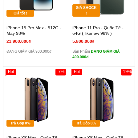
GIÁ SHOCK
Giá tốt !
!
iPhone 15 Pro Max - 512G -
iPhone 11 Pro - Quốc Tế -
Máy 98%
64G ( likenew 98% )
21.900.000₫
5.800.000₫
ĐANG GIẢM GIÁ 900.000đ
Sản Phẩm
ĐANG GIẢM GIÁ
400.000đ
-7%
-19%
Hot
Hot
Trả Góp 0%
Trả Góp 0%
iPhone XS Max - Quốc Tế -
iPhone XS Max - Quốc Tế -