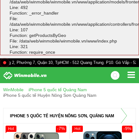
/data/web/winmobile/winmobile.vn/www/application/models/front
Line: 492
Function: _error_handler
File:
/data/web/winmobile/winmobile.vn/www/application/controllers/fr
Line: 107
Function: getProductsByGeo
File: /data/web/winmobile/winmobile.vn/www/index.php
Line: 321
Function: require_once
hường 7, Quận 10, TpHCM - 512 Quang Trung. P10. Gò Vấp - 528A Trường C
WinMobile
iPhone 5 quốc tế Quảng Nam
iPhone 5 quốc tế Huyện Nông Sơn Quảng Nam
IPHONE 5 QUỐC TẾ HUYỆN NÔNG SƠN, QUẢNG NAM
-7%
-9%
Hot
Hot