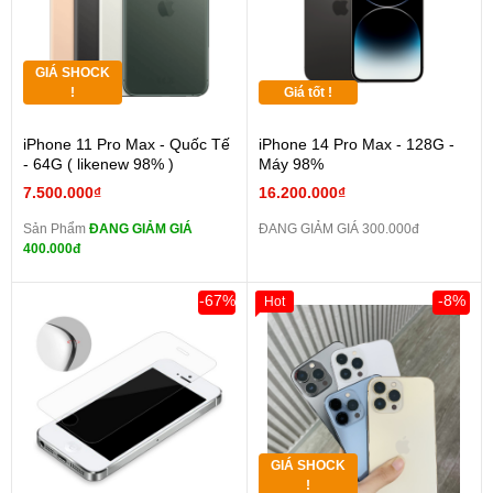
GIÁ SHOCK
!
Giá tốt !
iPhone 11 Pro Max - Quốc Tế
iPhone 14 Pro Max - 128G -
- 64G ( likenew 98% )
Máy 98%
7.500.000₫
16.200.000₫
Sản Phẩm
ĐANG GIẢM GIÁ
ĐANG GIẢM GIÁ 300.000đ
400.000đ
-67%
-8%
Hot
GIÁ SHOCK
!