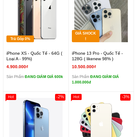
GIÁ SHOCK
Trả Góp 0%
!
iPhone XS - Quốc Tế - 64G (
iPhone 13 Pro - Quốc Tế -
Loại A - 99%)
128G ( likenew 98% )
4.900.000₫
10.500.000₫
Sản Phẩm
ĐANG GIẢM GIÁ 600k
Sản Phẩm
ĐANG GIẢM GIÁ
1.000.000đ
-2%
-3%
Hot
Hot