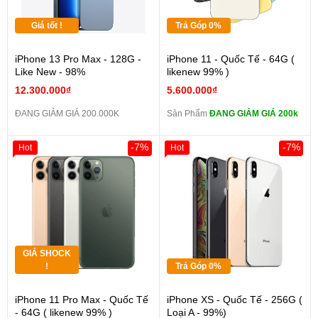
Giá tốt !
Trả Góp 0%
iPhone 13 Pro Max - 128G -
iPhone 11 - Quốc Tế - 64G (
Like New - 98%
likenew 99% )
12.300.000₫
5.600.000₫
ĐANG GIẢM GIÁ 200.000K
Sản Phẩm
ĐANG GIẢM GIÁ 200k
-7%
-7%
Hot
Hot
GIÁ SHOCK
!
Trả Góp 0%
iPhone 11 Pro Max - Quốc Tế
iPhone XS - Quốc Tế - 256G (
- 64G ( likenew 99% )
Loại A - 99%)