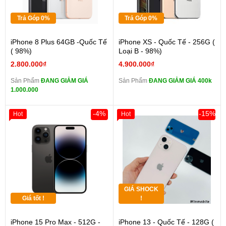
Trả Góp 0%
Trả Góp 0%
iPhone 8 Plus 64GB -Quốc Tế
iPhone XS - Quốc Tế - 256G (
( 98%)
Loại B - 98%)
2.800.000₫
4.900.000₫
Sản Phẩm
ĐANG GIẢM GIÁ
Sản Phẩm
ĐANG GIẢM GIÁ 400k
1.000.000
-4%
-15%
Hot
Hot
GIÁ SHOCK
Giá tốt !
!
iPhone 15 Pro Max - 512G -
iPhone 13 - Quốc Tế - 128G (