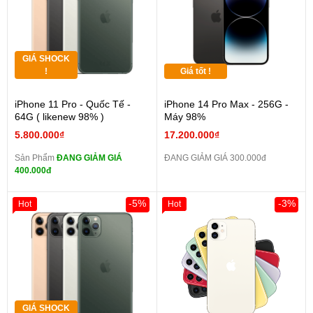
GIÁ SHOCK
!
Giá tốt !
iPhone 11 Pro - Quốc Tế -
iPhone 14 Pro Max - 256G -
64G ( likenew 98% )
Máy 98%
5.800.000₫
17.200.000₫
Sản Phẩm
ĐANG GIẢM GIÁ
ĐANG GIẢM GIÁ 300.000đ
400.000đ
-5%
-3%
Hot
Hot
GIÁ SHOCK