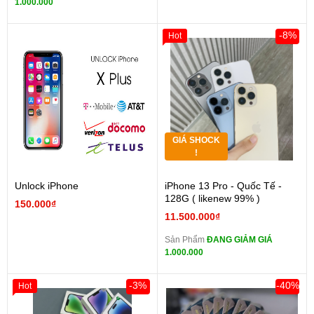
1.000.000
-8%
Hot
GIÁ SHOCK
!
Unlock iPhone
iPhone 13 Pro - Quốc Tế -
128G ( likenew 99% )
150.000₫
11.500.000₫
Sản Phẩm
ĐANG GIẢM GIÁ
1.000.000
-3%
-40%
Hot