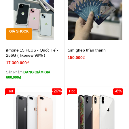
GIÁ SHOCK
!
iPhone 15 PLUS - Quốc Tế -
Sim ghép thần thánh
256G ( likenew 99% )
150.000₫
17.300.000₫
Sản Phẩm
ĐANG GIẢM GIÁ
600.000đ
-26%
-8%
Hot
Hot