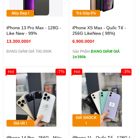
Máy Đẹp !
Trả Góp 0%
iPhone 13 Pro Max - 128G -
iPhone XS Max - Quốc Tế -
Like New - 99%
256G LikeNew ( 98%)
13.300.000₫
6.900.000₫
ĐANG GIẢM GIÁ 700.000K
Sản Phẩm
ĐANG GIẢM GIÁ
1tr390k
-7%
-3%
Hot
Hot
GIÁ SHOCK
Giá tốt !
!
iPhone 14 Pro - 256G - Máy
iPhone 11 - Quốc Tế - 128G (