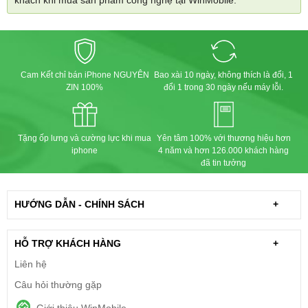
khách khi mua sản phẩm công nghệ tại WinMobile.
Cam Kết chỉ bán iPhone NGUYÊN
Bao xài 10 ngày, không thích là đổi, 1
ZIN 100%
đổi 1 trong 30 ngày nếu máy lỗi.
Tặng ốp lưng và cường lực khi mua
Yên tâm 100% với thương hiệu hơn
iphone
4 năm và hơn 126.000 khách hàng
đã tin tưởng
HƯỚNG DẪN - CHÍNH SÁCH
+
HỖ TRỢ KHÁCH HÀNG
+
Liên hệ
Câu hỏi thường gặp