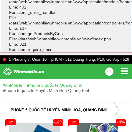
/data/web/winmobile/winmobile.vn/www/application/models/front
Line: 492
Function: _error_handler
File:
/data/web/winmobile/winmobile.vn/www/application/controllers/fr
Line: 107
Function: getProductsByGeo
File: /data/web/winmobile/winmobile.vn/www/index.php
Line: 321
Function: require_once
ờng 7, Quận 10, TpHCM - 512 Quang Trung. P10. Gò Vấp - 528A Trường Chi
WinMobile
iPhone 5 quốc tế Quảng Bình
iPhone 5 quốc tế Huyện Minh Hóa Quảng Bình
IPHONE 5 QUỐC TẾ HUYỆN MINH HÓA, QUẢNG BÌNH
-14%
-4%
Hot
Hot