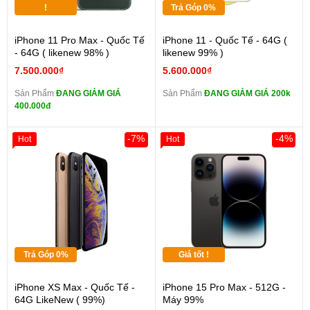
!
Trả Góp 0%
iPhone 11 Pro Max - Quốc Tế
iPhone 11 - Quốc Tế - 64G (
- 64G ( likenew 98% )
likenew 99% )
7.500.000₫
5.600.000₫
Sản Phẩm
ĐANG GIẢM GIÁ
Sản Phẩm
ĐANG GIẢM GIÁ 200k
400.000đ
-7%
-4%
Hot
Hot
Trả Góp 0%
Giá tốt !
iPhone XS Max - Quốc Tế -
iPhone 15 Pro Max - 512G -
64G LikeNew ( 99%)
Máy 99%