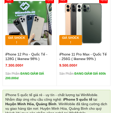
-3%
-6%
Hot
Hot
GIÁ SHOCK
GIÁ SHOCK
!
!
iPhone 12 Pro - Quốc Tế -
iPhone 11 Pro Max - Quốc Tế
128G ( likenew 98% )
- 256G ( likenew 99% )
7.300.000₫
9.500.000₫
Sản Phẩm
ĐANG GIẢM GIÁ
Sản Phẩm
ĐANG GIẢM GIÁ 600k
200.000đ
iPhone 5 quốc tế giá rẻ - uy tín - chất lượng tại WinMobile.
Nhằm đáp ứng nhu cầu công nghệ:
iPhone 5 quốc tế
tại
Huyện Minh Hóa, Quảng Bình
. WinMobile đã tăng cường dịch
vụ giao hàng tận nơi: Huyện Minh Hóa, Quảng Bình cho quý