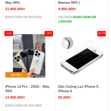
Máy 98%
likenew 99% )
21.900.000₫
8.900.000₫
ĐANG GIẢM GIÁ 900.000đ
Sản Phẩm
ĐANG GIẢM GIÁ
1.600.000
-3%
-67%
Hot
Giá tốt !
iPhone 14 Pro - 256G - Máy
Dán Cường Lực iPhone 5,
99%
iPhone 6
14.900.000₫
50.000₫
ĐANG GIẢM GIÁ 400.000đ