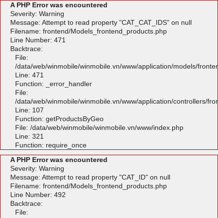
A PHP Error was encountered
Severity: Warning
Message: Attempt to read property "CAT_CAT_IDS" on null
Filename: frontend/Models_frontend_products.php
Line Number: 471
Backtrace:
File:
/data/web/winmobile/winmobile.vn/www/application/models/front
Line: 471
Function: _error_handler
File:
/data/web/winmobile/winmobile.vn/www/application/controllers/fr
Line: 107
Function: getProductsByGeo
File: /data/web/winmobile/winmobile.vn/www/index.php
Line: 321
Function: require_once
A PHP Error was encountered
Severity: Warning
Message: Attempt to read property "CAT_ID" on null
Filename: frontend/Models_frontend_products.php
Line Number: 492
Backtrace:
File: