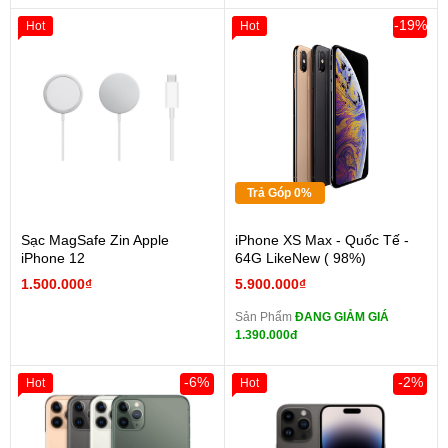
-19%
Hot
Hot
Trả Góp 0%
Sạc MagSafe Zin Apple
iPhone XS Max - Quốc Tế -
iPhone 12
64G LikeNew ( 98%)
1.500.000₫
5.900.000₫
Sản Phẩm
ĐANG GIẢM GIÁ
1.390.000đ
-6%
-2%
Hot
Hot