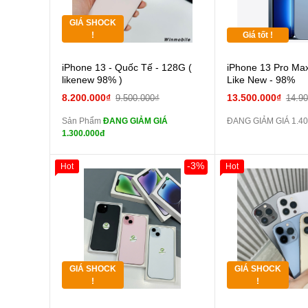
GIÁ SHOCK
Tặng
!
Giá tốt !
Cường lực 10D full
iPhone 13 - Quốc Tế - 128G (
iPhone 13 Pro Max
màn
likenew 98% )
Like New - 98%
tai nghe iPhone 6S
8.200.000₫
13.500.000₫
9.500.000₫
14.9
zin
Sản Phẩm
ĐANG GIẢM GIÁ
ĐANG GIẢM GIÁ 1.40
tai nghe iPhone X
1.300.000đ
zin
Đổi Sạc Cáp ZIN
-3%
Hot
Hot
Giảm 100.000đ
Khách Hàng
Giảm 100.000đ
Thân Thiết
Thân Thiết
Pin dự phòng và
Tặng
Tặng
các Phụ Kiện Khác
Tặng
Tặng
GIÁ SHOCK
GIÁ SHOCK
Tặng
Tặng
!
!