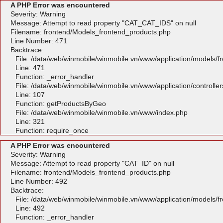
A PHP Error was encountered
Severity: Warning
Message: Attempt to read property "CAT_CAT_IDS" on null
Filename: frontend/Models_frontend_products.php
Line Number: 471
Backtrace:
File: /data/web/winmobile/winmobile.vn/www/application/models/
Line: 471
Function: _error_handler
File: /data/web/winmobile/winmobile.vn/www/application/controlle
Line: 107
Function: getProductsByGeo
File: /data/web/winmobile/winmobile.vn/www/index.php
Line: 321
Function: require_once
A PHP Error was encountered
Severity: Warning
Message: Attempt to read property "CAT_ID" on null
Filename: frontend/Models_frontend_products.php
Line Number: 492
Backtrace:
File: /data/web/winmobile/winmobile.vn/www/application/models/
Line: 492
Function: _error_handler