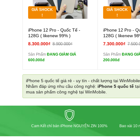
GIÁ SHOCK
GIÁ SHOCK
Tặng
Tặng
!
!
Cường lực 10D full
Cường
iPhone 12 Pro - Quốc Tế -
iPhone 12 Pro - Q
màn
màn
128G ( likenew 99% )
128G ( likenew 98
tai nghe iPhone 6S
tai n
8.300.000₫
7.300.000₫
8.900.000₫
7.500.
zin
zin
Sản Phẩm
ĐANG GIẢM GIÁ
Sản Phẩm
ĐANG GIẢ
tai nghe iPhone X
tai n
600.000đ
200.000đ
zin
zin
Đổi Sạc Cáp ZIN
Đổi Sạc C
iPhone 5 quốc tế giá rẻ - uy tín - chất lượng tại WinMobile
Nhằm đáp ứng nhu cầu công nghệ:
iPhone 5 quốc tế
tạ
Pin dự phòng và
Pin
mua sản phẩm công nghệ tại WinMobile.
các Phụ Kiện Khác
các Phụ Kiện Khác
Cam Kết chỉ bán iPhone NGUYÊN ZIN 100%
Bao xài 10 n