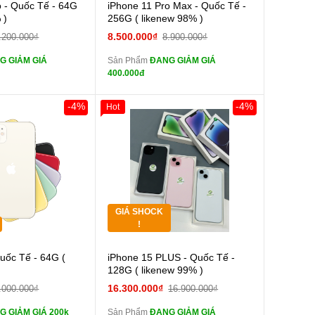
Cường lực 10D full
Cường lực 10D full
o - Quốc Tế - 64G
iPhone 11 Pro Max - Quốc Tế -
màn
 )
256G ( likenew 98% )
tai nghe iPhone 6S
tai nghe iPhone 6S
8.500.000₫
.200.000₫
8.900.000₫
zin
G GIẢM GIÁ
Sản Phẩm
ĐANG GIẢM GIÁ
tai nghe iPhone X
tai nghe iPhone X
400.000đ
zin
Sạc Cáp ZIN
Đổi Sạc Cáp ZIN
-4%
-4%
Hot
0đ
Khách Hàng
Giảm 100.000đ
Khách Hàng
Thân Thiết
Pin dự phòng và
Pin dự phòng và
Tặng
 Khác
các Phụ Kiện Khác
Tặng
GIÁ SHOCK
Tặng
!
Cường lực 10D full
Cường lực 10D full
Quốc Tế - 64G (
iPhone 15 PLUS - Quốc Tế -
màn
)
128G ( likenew 99% )
tai nghe iPhone 6S
tai nghe iPhone 6S
16.300.000₫
.000.000₫
16.900.000₫
zin
G GIẢM GIÁ 200k
Sản Phẩm
ĐANG GIẢM GIÁ