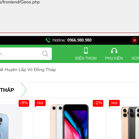
rs/frontend/Geos.php
Hotline:
0966.980.980
821 Đường 3 tháng 2, Phườ
ĐIỆN THOẠI
PHỤ KIỆN
SỬA
 tế Huyện Lấp Vò Đồng Tháp
 THÁP
-9%
-2%
Hot
Hot
Giảm 100.000đ
Khách Hàng
Giảm 100.00
Thân Thiết
Thân Thiết
Tặng
Tặng
Tặng
Tặng