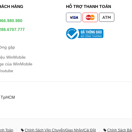
HÁCH HÀNG
HỖ TRỢ THANH TOÁN
966.980.980
286.6707.777
ường gặp
hiệu WinMobile
e của WinMobile
Youtube
0, TpHCM
anh Toán
Chính Sách Vận Chuyển/Giao Nhận/Cài Đặt
Chính Sách Bả