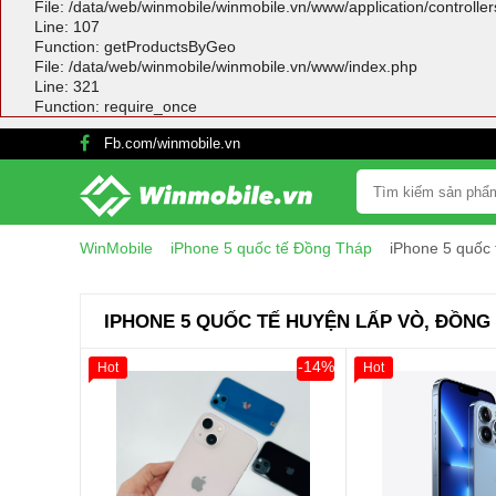
File: /data/web/winmobile/winmobile.vn/www/application/controlle
Line: 107
Function: getProductsByGeo
File: /data/web/winmobile/winmobile.vn/www/index.php
Line: 321
Function: require_once
Fb.com/winmobile.vn
WinMobile
iPhone 5 quốc tế Đồng Tháp
iPhone 5 quốc
IPHONE 5 QUỐC TẾ HUYỆN LẤP VÒ, ĐỒNG
-14%
Hot
Hot
Giảm 100.000đ
Khách Hàng
Thân Thiết
Tặng
Tặng