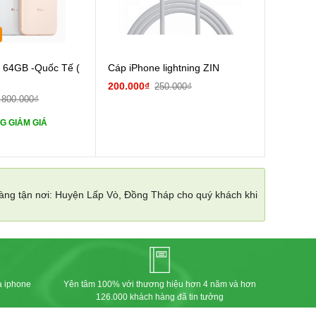
Cường lực 10D full
s 64GB -Quốc Tế (
Cáp iPhone lightning ZIN
200.000₫
250.000₫
tai nghe iPhone 6S
.800.000₫
G GIẢM GIÁ
tai nghe iPhone X
Sạc Cáp ZIN
hàng tận nơi: Huyện Lấp Vò, Đồng Tháp cho quý khách khi
Pin dự phòng và
 Khác
a iphone
Yên tâm 100% với thương hiệu hơn 4 năm và hơn
126.000 khách hàng đã tin tưởng