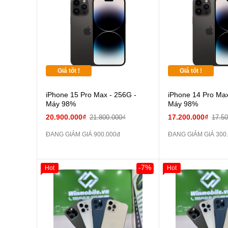
Pin dự phòng và
các Phụ Kiện Khác
Giá tốt !
Giá tốt !
iPhone 15 Pro Max - 256G -
iPhone 14 Pro Max
Máy 98%
Máy 98%
20.900.000₫
17.200.000₫
21.800.000₫
17.5
ĐANG GIẢM GIÁ 900.000đ
ĐANG GIẢM GIÁ 300
-7%
Hot
Hot
Giảm 100.000đ
Khách Hàng
Giảm 100.000đ
Thân Thiết
Thân Thiết
Tặng
Tặng
Tặng
Tặng