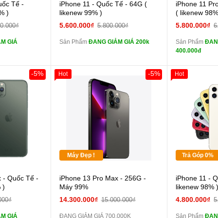
 lực 10D full
Cường lực 10D full
uốc Tế -
iPhone 11 - Quốc Tế - 64G (
iPhone 11 Pr
màn
màn
% )
likenew 99% )
( likenew 98%
ghe iPhone 6S
tai nghe iPhone 6S
5.600.000₫
5.800.000₫
00.000₫
5.800.000₫
6
zin
zin
M GIÁ
Sản Phẩm
ĐANG GIẢM GIÁ 200k
Sản Phẩm
ĐAN
ghe iPhone X
tai nghe iPhone X
400.000đ
zin
zin
áp ZIN
Đổi Sạc Cáp ZIN
Đổi 
-5%
-5%
Hot
Hot
Khách Hàng
Giảm 100.00
Thân Thiết
 dự phòng và
Pin dự phòng và
Tặng
các Phụ Kiện Khác
các Phụ Kiện
Tặng
Tặng
Máy Đẹp !
Trả Góp 0%
 lực 10D full
 - Quốc Tế -
iPhone 13 Pro Max - 256G -
iPhone 11 - 
màn
 )
Máy 99%
likenew 98% 
ghe iPhone 6S
14.300.000₫
4.800.000₫
000₫
15.000.000₫
5
zin
M GIÁ
ĐANG GIẢM GIÁ 700.000K
Sản Phẩm
ĐAN