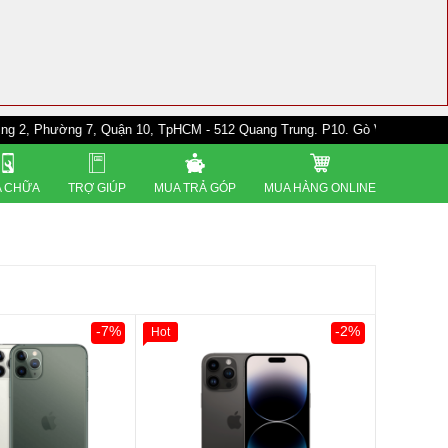
ng 7, Quận 10, TpHCM - 512 Quang Trung. P10. Gò Vấp - 528A Trường Chin
 CHỮA
TRỢ GIÚP
MUA TRẢ GÓP
MUA HÀNG ONLINE
-7%
-2%
Hot
0đ
Khách Hàng