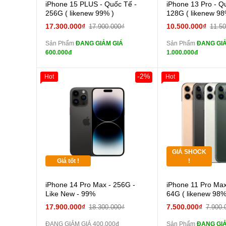
Cường lực 10D full
Cường
iPhone 15 PLUS - Quốc Tế -
iPhone 13 Pro - Q
màn
màn
256G ( likenew 99% )
128G ( likenew 98
tai nghe iPhone 6S
tai n
17.300.000₫
10.500.000₫
17.900.000₫
11.5
zin
zin
Sản Phẩm
ĐANG GIẢM GIÁ
Sản Phẩm
ĐANG GIẢ
tai nghe iPhone X
tai n
600.000đ
1.000.000đ
zin
zin
Đổi Sạc Cáp ZIN
Đổi Sạc C
-2%
Hot
Hot
Giảm 100.000đ
Thân Thiết
Pin dự phòng và
Pin
Tặng
các Phụ Kiện Khác
các Phụ Kiện Khác
Tặng
GIÁ SHOCK
Tặng
Giá tốt !
!
Cường
iPhone 14 Pro Max - 256G -
iPhone 11 Pro Max
màn
Like New - 99%
64G ( likenew 98%
tai n
17.900.000₫
7.500.000₫
18.300.000₫
7.900.
zin
ĐANG GIẢM GIÁ 400.000đ
Sản Phẩm
ĐANG GIẢ