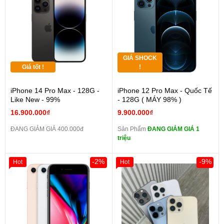
GIÁ SHOCK
Giá tốt !
!
iPhone 14 Pro Max - 128G -
iPhone 12 Pro Max - Quốc Tế
Like New - 99%
- 128G ( MÁY 98% )
16.900.000₫
9.900.000₫
ĐANG GIẢM GIÁ 400.000đ
Sản Phẩm
ĐANG GIẢM GIÁ 1
triệu
-2%
-9%
Hot
Hot