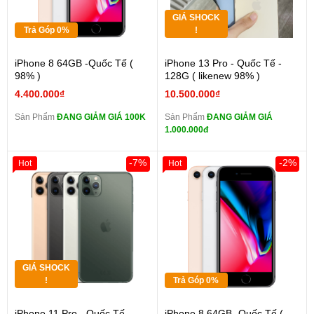
GIÁ SHOCK
Trả Góp 0%
!
iPhone 8 64GB -Quốc Tế (
iPhone 13 Pro - Quốc Tế -
98% )
128G ( likenew 98% )
4.400.000₫
10.500.000₫
Sản Phẩm
ĐANG GIẢM GIÁ 100K
Sản Phẩm
ĐANG GIẢM GIÁ
1.000.000đ
-7%
-2%
Hot
Hot
GIÁ SHOCK
!
Trả Góp 0%
iPhone 11 Pro - Quốc Tế -
iPhone 8 64GB -Quốc Tế (