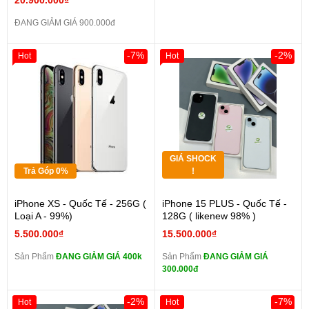
20.900.000₫
ĐANG GIẢM GIÁ 900.000đ
-7%
-2%
Hot
Hot
GIÁ SHOCK
Trả Góp 0%
!
iPhone XS - Quốc Tế - 256G (
iPhone 15 PLUS - Quốc Tế -
Loại A - 99%)
128G ( likenew 98% )
5.500.000₫
15.500.000₫
Sản Phẩm
ĐANG GIẢM GIÁ 400k
Sản Phẩm
ĐANG GIẢM GIÁ
300.000đ
-2%
-7%
Hot
Hot