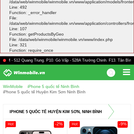
/data/web/winmobile/winmobile.vn/www/application/models/front
Line: 492
Function: _error_handler
File:
/data/web/winmobile/winmobile.vn/www/application/controllers/fr
Line: 107
Function: getProductsByGeo
File: /data/web/winmobile/winmobile.vn/www/index.php
Line: 321
Function: require_once
 Quang Trung. P10. Gò Vấp - 528A Trường Chinh. F13. Tân Bình
WinMobile
iPhone 5 quốc tế Ninh Bình
iPhone 5 quốc tế Huyện Kim Sơn Ninh Bình
IPHONE 5 QUỐC TẾ HUYỆN KIM SƠN, NINH BÌNH
-2%
-9%
Hot
Hot