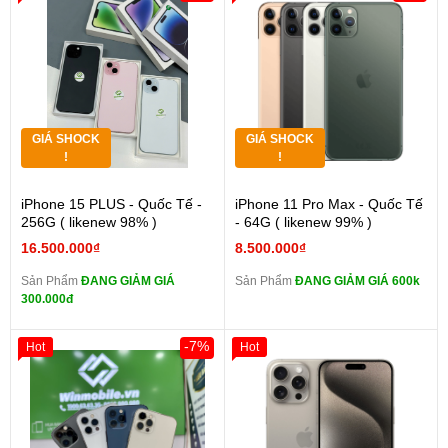
GIÁ SHOCK
GIÁ SHOCK
!
!
iPhone 15 PLUS - Quốc Tế -
iPhone 11 Pro Max - Quốc Tế
256G ( likenew 98% )
- 64G ( likenew 99% )
16.500.000₫
8.500.000₫
Sản Phẩm
ĐANG GIẢM GIÁ
Sản Phẩm
ĐANG GIẢM GIÁ 600k
300.000đ
-7%
Hot
Hot