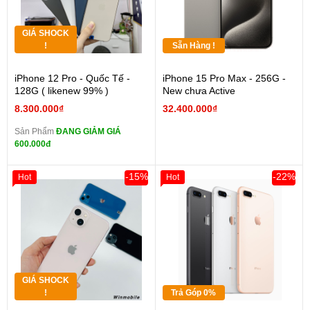
GIÁ SHOCK
!
Sẵn Hàng !
iPhone 12 Pro - Quốc Tế -
iPhone 15 Pro Max - 256G -
128G ( likenew 99% )
New chưa Active
8.300.000₫
32.400.000₫
Sản Phẩm
ĐANG GIẢM GIÁ
600.000đ
-15%
-22%
Hot
Hot
GIÁ SHOCK
!
Trả Góp 0%