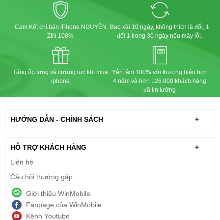
Cam Kết chỉ bán iPhone NGUYÊN
Bao xài 10 ngày, không thích là đổi, 1
ZIN 100%
đổi 1 trong 30 ngày nếu máy lỗi.
Tặng ốp lưng và cường lực khi mua
Yên tâm 100% với thương hiệu hơn
iphone
4 năm và hơn 126.000 khách hàng
đã tin tưởng
HƯỚNG DẪN - CHÍNH SÁCH
+
HỖ TRỢ KHÁCH HÀNG
+
Liên hệ
Câu hỏi thường gặp
Giới thiệu WinMobile
Fanpage của WinMobile
Kênh Youtube