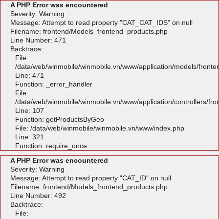
A PHP Error was encountered
Severity: Warning
Message: Attempt to read property "CAT_CAT_IDS" on null
Filename: frontend/Models_frontend_products.php
Line Number: 471
Backtrace:
File:
/data/web/winmobile/winmobile.vn/www/application/models/front
Line: 471
Function: _error_handler
File:
/data/web/winmobile/winmobile.vn/www/application/controllers/fr
Line: 107
Function: getProductsByGeo
File: /data/web/winmobile/winmobile.vn/www/index.php
Line: 321
Function: require_once
A PHP Error was encountered
Severity: Warning
Message: Attempt to read property "CAT_ID" on null
Filename: frontend/Models_frontend_products.php
Line Number: 492
Backtrace:
File: