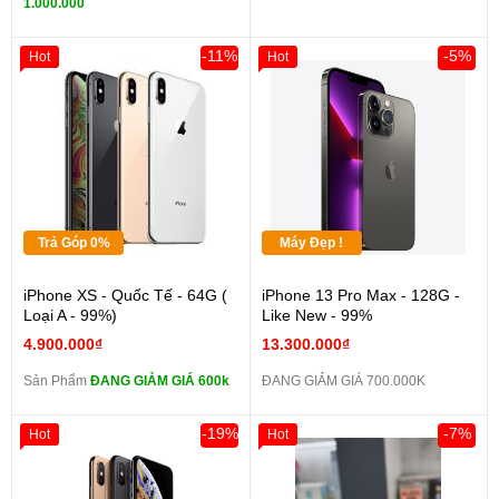
1.000.000
-11%
-5%
Hot
Hot
Trả Góp 0%
Máy Đẹp !
iPhone XS - Quốc Tế - 64G (
iPhone 13 Pro Max - 128G -
Loại A - 99%)
Like New - 99%
4.900.000₫
13.300.000₫
Sản Phẩm
ĐANG GIẢM GIÁ 600k
ĐANG GIẢM GIÁ 700.000K
-19%
-7%
Hot
Hot