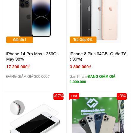
Giá tốt !
Trả Góp 0%
iPhone 14 Pro Max - 256G -
iPhone 8 Plus 64GB -Quốc Tế
Máy 98%
( 99%)
17.200.000₫
3.800.000₫
ĐANG GIẢM GIÁ 300.000đ
Sản Phẩm
ĐANG GIẢM GIÁ
1.000.000
-67%
-3%
Hot