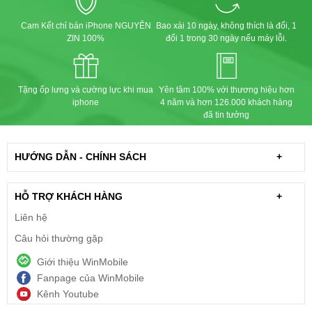
Cam Kết chỉ bán iPhone NGUYÊN
Bao xài 10 ngày, không thích là đổi, 1
ZIN 100%
đổi 1 trong 30 ngày nếu máy lỗi.
Tặng ốp lưng và cường lực khi mua
Yên tâm 100% với thương hiệu hơn
iphone
4 năm và hơn 126.000 khách hàng
đã tin tưởng
HƯỚNG DẪN - CHÍNH SÁCH
+
HỖ TRỢ KHÁCH HÀNG
+
Liên hệ
Câu hỏi thường gặp
Giới thiệu WinMobile
Fanpage của WinMobile
Kênh Youtube