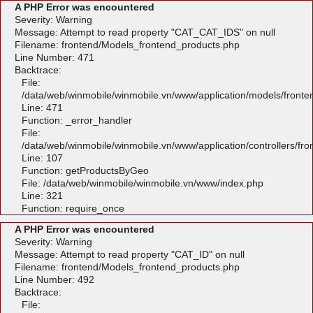
A PHP Error was encountered
Severity: Warning
Message: Attempt to read property "CAT_CAT_IDS" on null
Filename: frontend/Models_frontend_products.php
Line Number: 471
Backtrace:
File:
/data/web/winmobile/winmobile.vn/www/application/models/front
Line: 471
Function: _error_handler
File:
/data/web/winmobile/winmobile.vn/www/application/controllers/fr
Line: 107
Function: getProductsByGeo
File: /data/web/winmobile/winmobile.vn/www/index.php
Line: 321
Function: require_once
A PHP Error was encountered
Severity: Warning
Message: Attempt to read property "CAT_ID" on null
Filename: frontend/Models_frontend_products.php
Line Number: 492
Backtrace:
File: