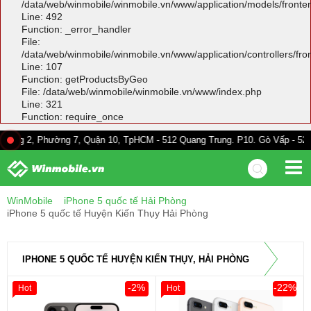
/data/web/winmobile/winmobile.vn/www/application/models/front
Line: 492
Function: _error_handler
File:
/data/web/winmobile/winmobile.vn/www/application/controllers/fr
Line: 107
Function: getProductsByGeo
File: /data/web/winmobile/winmobile.vn/www/index.php
Line: 321
Function: require_once
hường 7, Quận 10, TpHCM - 512 Quang Trung. P10. Gò Vấp - 528A Trường C
WinMobile
iPhone 5 quốc tế Hải Phòng
iPhone 5 quốc tế Huyện Kiến Thụy Hải Phòng
IPHONE 5 QUỐC TẾ HUYỆN KIẾN THỤY, HẢI PHÒNG
-2%
-22%
Hot
Hot