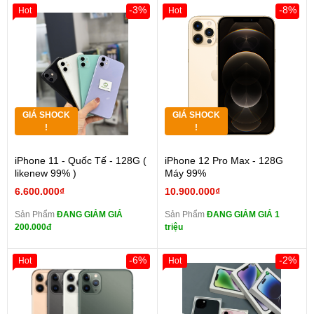
-3%
-8%
Hot
Hot
GIÁ SHOCK
GIÁ SHOCK
!
!
iPhone 11 - Quốc Tế - 128G (
iPhone 12 Pro Max - 128G
likenew 99% )
Máy 99%
6.600.000₫
10.900.000₫
Sản Phẩm
ĐANG GIẢM GIÁ
Sản Phẩm
ĐANG GIẢM GIÁ 1
200.000đ
triệu
-6%
-2%
Hot
Hot