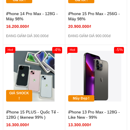
Giá tốt !
Giá tốt !
iPhone 14 Pro Max - 128G -
iPhone 15 Pro Max - 256G -
Máy 98%
Máy 98%
16.200.000₫
20.900.000₫
ĐANG GIẢM GIÁ 300.000đ
ĐANG GIẢM GIÁ 900.000đ
-4%
-5%
Hot
Hot
GIÁ SHOCK
!
Máy Đẹp !
iPhone 15 PLUS - Quốc Tế -
iPhone 13 Pro Max - 128G -
128G ( likenew 99% )
Like New - 99%
16.300.000₫
13.300.000₫