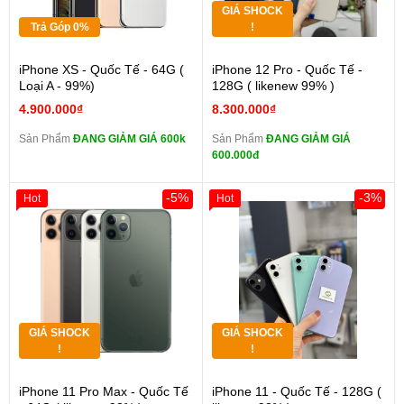
GIÁ SHOCK
Trả Góp 0%
!
iPhone XS - Quốc Tế - 64G (
iPhone 12 Pro - Quốc Tế -
Loại A - 99%)
128G ( likenew 99% )
4.900.000₫
8.300.000₫
Sản Phẩm
ĐANG GIẢM GIÁ 600k
Sản Phẩm
ĐANG GIẢM GIÁ
600.000đ
-5%
-3%
Hot
Hot
GIÁ SHOCK
GIÁ SHOCK
!
!
iPhone 11 Pro Max - Quốc Tế
iPhone 11 - Quốc Tế - 128G (