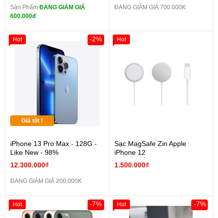
Sản Phẩm
ĐANG GIẢM GIÁ
ĐANG GIẢM GIÁ 700.000K
600.000đ
-2%
Hot
Hot
Giá tốt !
iPhone 13 Pro Max - 128G -
Sạc MagSafe Zin Apple
Like New - 98%
iPhone 12
12.300.000₫
1.500.000₫
ĐANG GIẢM GIÁ 200.000K
-7%
-7%
Hot
Hot