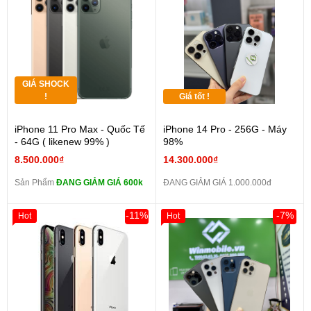
GIÁ SHOCK
!
Giá tốt !
iPhone 11 Pro Max - Quốc Tế
iPhone 14 Pro - 256G - Máy
- 64G ( likenew 99% )
98%
8.500.000₫
14.300.000₫
Sản Phẩm
ĐANG GIẢM GIÁ 600k
ĐANG GIẢM GIÁ 1.000.000đ
-11%
-7%
Hot
Hot