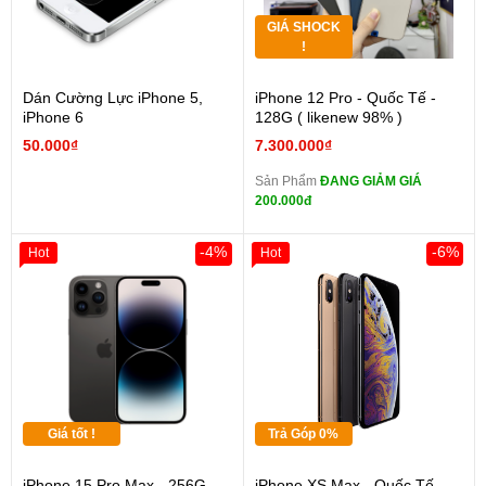
GIÁ SHOCK
!
Dán Cường Lực iPhone 5,
iPhone 12 Pro - Quốc Tế -
iPhone 6
128G ( likenew 98% )
50.000₫
7.300.000₫
Sản Phẩm
ĐANG GIẢM GIÁ
200.000đ
-4%
-6%
Hot
Hot
Giá tốt !
Trả Góp 0%
iPhone 15 Pro Max - 256G -
iPhone XS Max - Quốc Tế -