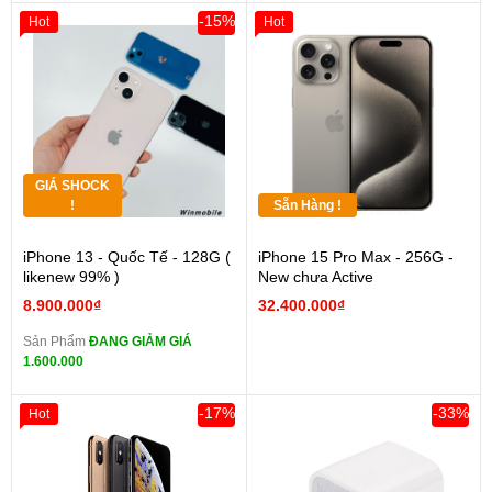
-15%
Hot
Hot
GIÁ SHOCK
!
Sẵn Hàng !
iPhone 13 - Quốc Tế - 128G (
iPhone 15 Pro Max - 256G -
likenew 99% )
New chưa Active
8.900.000₫
32.400.000₫
Sản Phẩm
ĐANG GIẢM GIÁ
1.600.000
-17%
-33%
Hot