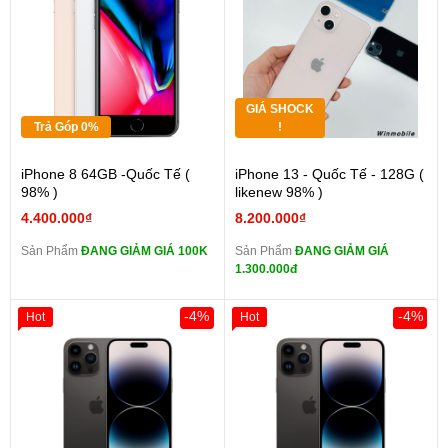
GIÁ SHOCK
Trả Góp 0%
!
iPhone 8 64GB -Quốc Tế (
iPhone 13 - Quốc Tế - 128G (
98% )
likenew 98% )
4.400.000₫
8.200.000₫
Sản Phẩm
ĐANG GIẢM GIÁ 100K
Sản Phẩm
ĐANG GIẢM GIÁ
1.300.000đ
-4%
-4%
Hot
Hot