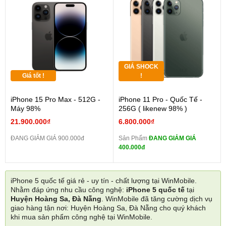
GIÁ SHOCK
Giá tốt !
!
iPhone 15 Pro Max - 512G -
iPhone 11 Pro - Quốc Tế -
Máy 98%
256G ( likenew 98% )
21.900.000₫
6.800.000₫
ĐANG GIẢM GIÁ 900.000đ
Sản Phẩm
ĐANG GIẢM GIÁ
400.000đ
iPhone 5 quốc tế giá rẻ - uy tín - chất lượng tại WinMobile.
Nhằm đáp ứng nhu cầu công nghệ:
iPhone 5 quốc tế
tại
Huyện Hoàng Sa, Đà Nẵng
. WinMobile đã tăng cường dịch vụ
giao hàng tận nơi: Huyện Hoàng Sa, Đà Nẵng cho quý khách
khi mua sản phẩm công nghệ tại WinMobile.