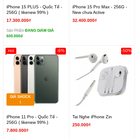
iPhone 15 PLUS - Quốc Tế -
iPhone 15 Pro Max - 256G -
256G ( likenew 99% )
New chưa Active
17.300.000₫
32.400.000₫
Sản Phẩm
ĐANG GIẢM GIÁ
600.000đ
-6%
-50%
Hot
GIÁ SHOCK
!
iPhone 11 Pro - Quốc Tế -
Tai Nghe iPhone Zin
256G ( likenew 99% )
250.000₫
7.800.000₫