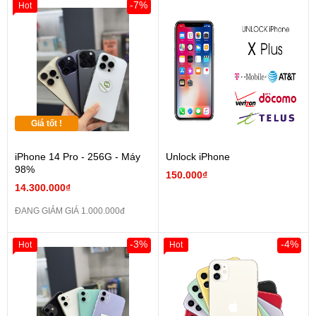
-7%
Hot
Giá tốt !
iPhone 14 Pro - 256G - Máy
Unlock iPhone
98%
150.000₫
14.300.000₫
ĐANG GIẢM GIÁ 1.000.000đ
-3%
-4%
Hot
Hot