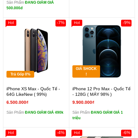
Sản Phẩm
ĐANG GIẢM GIÁ
500.000đ
-7%
-9%
Hot
Hot
GIÁ SHOCK
Trả Góp 0%
!
iPhone XS Max - Quốc Tế -
iPhone 12 Pro Max - Quốc Tế
64G LikeNew ( 99%)
- 128G ( MÁY 98% )
6.500.000₫
9.900.000₫
Sản Phẩm
ĐANG GIẢM GIÁ 490k
Sản Phẩm
ĐANG GIẢM GIÁ 1
triệu
-4%
-6%
Hot
Hot