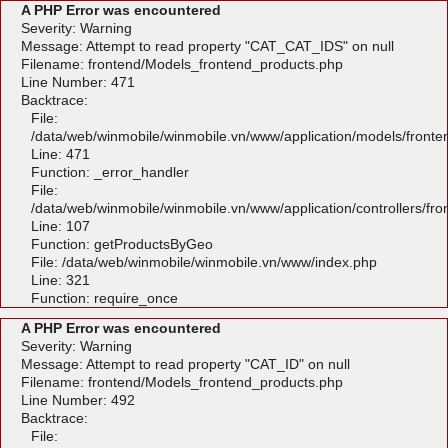
A PHP Error was encountered
Severity: Warning
Message: Attempt to read property "CAT_CAT_IDS" on null
Filename: frontend/Models_frontend_products.php
Line Number: 471
Backtrace:
File:
/data/web/winmobile/winmobile.vn/www/application/models/front
Line: 471
Function: _error_handler
File:
/data/web/winmobile/winmobile.vn/www/application/controllers/fr
Line: 107
Function: getProductsByGeo
File: /data/web/winmobile/winmobile.vn/www/index.php
Line: 321
Function: require_once
A PHP Error was encountered
Severity: Warning
Message: Attempt to read property "CAT_ID" on null
Filename: frontend/Models_frontend_products.php
Line Number: 492
Backtrace:
File: