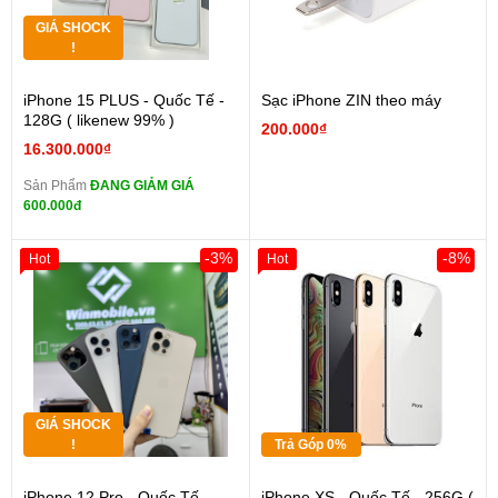
GIÁ SHOCK
!
iPhone 15 PLUS - Quốc Tế -
Sạc iPhone ZIN theo máy
128G ( likenew 99% )
200.000₫
16.300.000₫
Sản Phẩm
ĐANG GIẢM GIÁ
600.000đ
-3%
-8%
Hot
Hot
GIÁ SHOCK
!
Trả Góp 0%
iPhone 12 Pro - Quốc Tế -
iPhone XS - Quốc Tế - 256G (