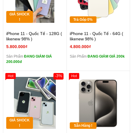
GIÁ SHOCK
!
Trả Góp 0%
iPhone 11 - Quốc Tế - 128G (
iPhone 11 - Quốc Tế - 64G (
likenew 98% )
likenew 98% )
5.800.000₫
4.800.000₫
Sản Phẩm
ĐANG GIẢM GIÁ
Sản Phẩm
ĐANG GIẢM GIÁ 200k
200.000đ
-3%
Hot
Hot
GIÁ SHOCK
!
Sẵn Hàng !