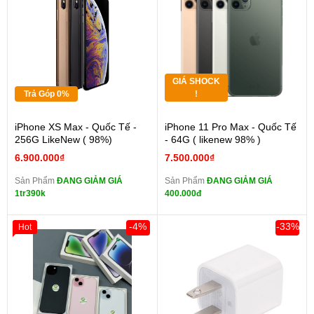
GIÁ SHOCK
Trả Góp 0%
!
iPhone XS Max - Quốc Tế -
iPhone 11 Pro Max - Quốc Tế
256G LikeNew ( 98%)
- 64G ( likenew 98% )
6.900.000₫
7.500.000₫
Sản Phẩm
ĐANG GIẢM GIÁ
Sản Phẩm
ĐANG GIẢM GIÁ
1tr390k
400.000đ
-4%
-33%
Hot