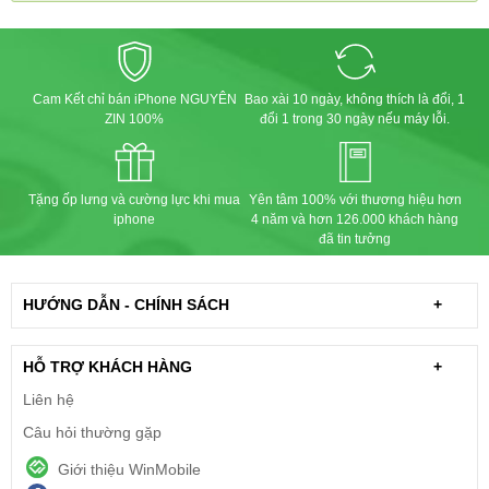
Cam Kết chỉ bán iPhone NGUYÊN
Bao xài 10 ngày, không thích là đổi, 1
ZIN 100%
đổi 1 trong 30 ngày nếu máy lỗi.
Tặng ốp lưng và cường lực khi mua
Yên tâm 100% với thương hiệu hơn
iphone
4 năm và hơn 126.000 khách hàng
đã tin tưởng
HƯỚNG DẪN - CHÍNH SÁCH
+
HỖ TRỢ KHÁCH HÀNG
+
Liên hệ
Câu hỏi thường gặp
Giới thiệu WinMobile