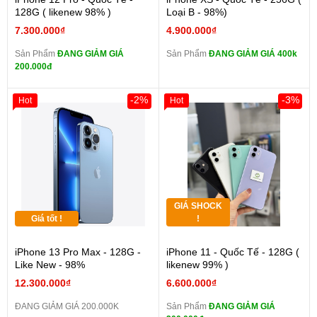
128G ( likenew 98% )
Loại B - 98%)
7.300.000₫
4.900.000₫
Sản Phẩm
ĐANG GIẢM GIÁ
Sản Phẩm
ĐANG GIẢM GIÁ 400k
200.000đ
-2%
-3%
Hot
Hot
GIÁ SHOCK
Giá tốt !
!
iPhone 13 Pro Max - 128G -
iPhone 11 - Quốc Tế - 128G (
Like New - 98%
likenew 99% )
12.300.000₫
6.600.000₫
ĐANG GIẢM GIÁ 200.000K
Sản Phẩm
ĐANG GIẢM GIÁ