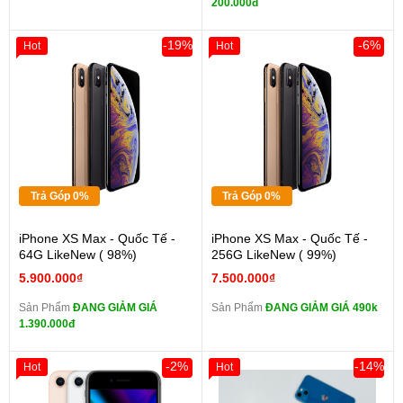
200.000đ
-19%
-6%
Hot
Hot
Trả Góp 0%
Trả Góp 0%
iPhone XS Max - Quốc Tế -
iPhone XS Max - Quốc Tế -
64G LikeNew ( 98%)
256G LikeNew ( 99%)
5.900.000₫
7.500.000₫
Sản Phẩm
ĐANG GIẢM GIÁ
Sản Phẩm
ĐANG GIẢM GIÁ 490k
1.390.000đ
-2%
-14%
Hot
Hot