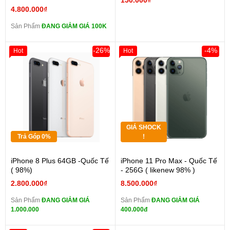
150.000₫
4.800.000₫
Sản Phẩm
ĐANG GIẢM GIÁ 100K
-26%
-4%
Hot
Hot
GIÁ SHOCK
Trả Góp 0%
!
iPhone 8 Plus 64GB -Quốc Tế
iPhone 11 Pro Max - Quốc Tế
( 98%)
- 256G ( likenew 98% )
2.800.000₫
8.500.000₫
Sản Phẩm
ĐANG GIẢM GIÁ
Sản Phẩm
ĐANG GIẢM GIÁ
1.000.000
400.000đ