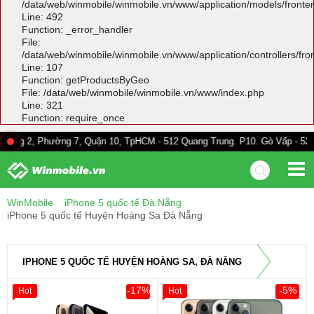
/data/web/winmobile/winmobile.vn/www/application/models/front
Line: 492
Function: _error_handler
File:
/data/web/winmobile/winmobile.vn/www/application/controllers/fr
Line: 107
Function: getProductsByGeo
File: /data/web/winmobile/winmobile.vn/www/index.php
Line: 321
Function: require_once
hường 7, Quận 10, TpHCM - 512 Quang Trung. P10. Gò Vấp - 528A Trường C
WinMobile
iPhone 5 quốc tế Đà Nẵng
iPhone 5 quốc tế Huyện Hoàng Sa Đà Nẵng
IPHONE 5 QUỐC TẾ HUYỆN HOÀNG SA, ĐÀ NẴNG
-17%
-5%
Hot
Hot