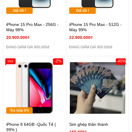
Giá tốt !
Giá tốt !
iPhone 15 Pro Max - 256G -
iPhone 15 Pro Max - 512G -
Máy 98%
Máy 99%
20.900.000₫
22.900.000₫
ĐANG GIẢM GIÁ 900.000đ
ĐANG GIẢM GIÁ 900.000đ
-2%
-40%
Hot
Trả Góp 0%
iPhone 8 64GB -Quốc Tế (
Sim ghép thần thánh
99% )