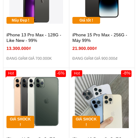
Máy Đẹp !
Giá tốt !
iPhone 13 Pro Max - 128G -
iPhone 15 Pro Max - 256G -
Like New - 99%
Máy 99%
13.300.000₫
21.900.000₫
ĐANG GIẢM GIÁ 700.000K
ĐANG GIẢM GIÁ 900.000đ
-6%
-8%
Hot
Hot
GIÁ SHOCK
GIÁ SHOCK
!
!