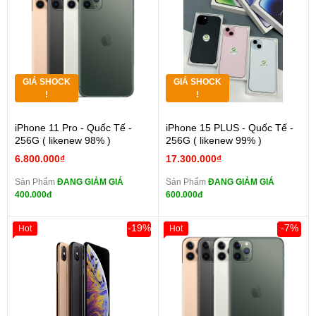
GIÁ SHOCK
GIÁ SHOCK
!
!
iPhone 11 Pro - Quốc Tế -
iPhone 15 PLUS - Quốc Tế -
256G ( likenew 98% )
256G ( likenew 99% )
6.800.000₫
17.300.000₫
Sản Phẩm
ĐANG GIẢM GIÁ
Sản Phẩm
ĐANG GIẢM GIÁ
400.000đ
600.000đ
-19%
-7%
Hot
Hot