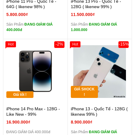
iPhone 11 Pro - Quốc Tế -
iPhone 13 Pro - Quốc Tế -
64G ( likenew 98% )
128G ( likenew 99% )
5.800.000₫
11.500.000₫
Sản Phẩm
ĐANG GIẢM GIÁ
Sản Phẩm
ĐANG GIẢM GIÁ
400.000đ
1.000.000
-2%
-15%
Hot
Hot
GIÁ SHOCK
Giá tốt !
!
iPhone 14 Pro Max - 128G -
iPhone 13 - Quốc Tế - 128G (
Like New - 99%
likenew 99% )
16.900.000₫
8.900.000₫
ĐANG GIẢM GIÁ 400.000đ
Sản Phẩm
ĐANG GIẢM GIÁ