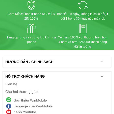
Cam Kết chỉ bán iPhone NGUYÊN
Bao xài 10 ngày, không thích là đổi, 1
ZIN 100%
đổi 1 trong 30 ngày nếu máy lỗi.
Tặng ốp lưng và cường lực khi mua
Yên tâm 100% với thương hiệu hơn
iphone
4 năm và hơn 126.000 khách hàng
đã tin tưởng
HƯỚNG DẪN - CHÍNH SÁCH
+
HỖ TRỢ KHÁCH HÀNG
+
Liên hệ
Câu hỏi thường gặp
Giới thiệu WinMobile
Fanpage của WinMobile
Kênh Youtube