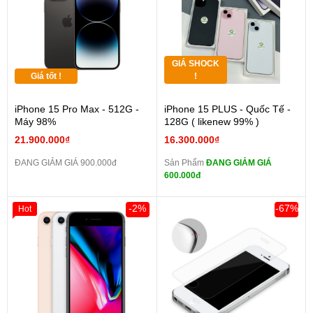
GIÁ SHOCK
Giá tốt !
!
iPhone 15 Pro Max - 512G -
iPhone 15 PLUS - Quốc Tế -
Máy 98%
128G ( likenew 99% )
21.900.000₫
16.300.000₫
ĐANG GIẢM GIÁ 900.000đ
Sản Phẩm
ĐANG GIẢM GIÁ
600.000đ
-2%
-67%
Hot