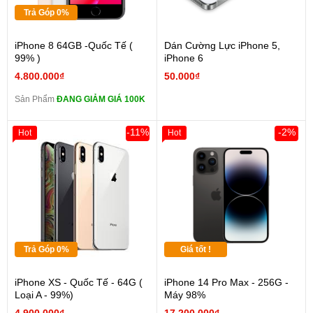
Trả Góp 0%
iPhone 8 64GB -Quốc Tế (
Dán Cường Lực iPhone 5,
99% )
iPhone 6
4.800.000₫
50.000₫
Sản Phẩm
ĐANG GIẢM GIÁ 100K
-11%
-2%
Hot
Hot
Trả Góp 0%
Giá tốt !
iPhone XS - Quốc Tế - 64G (
iPhone 14 Pro Max - 256G -
Loại A - 99%)
Máy 98%