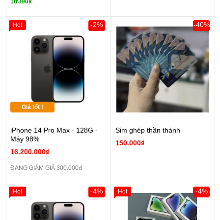
1tr390k
-2%
-40%
Hot
Giá tốt !
iPhone 14 Pro Max - 128G -
Sim ghép thần thánh
Máy 98%
150.000₫
16.200.000₫
ĐANG GIẢM GIÁ 300.000đ
-4%
-4%
Hot
Hot