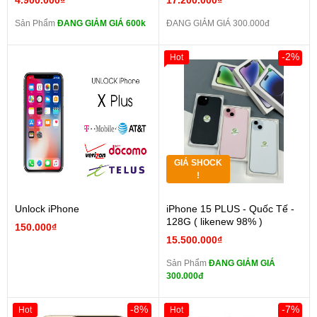
4.900.000₫
17.200.000₫
Sản Phẩm
ĐANG GIẢM GIÁ 600k
ĐANG GIẢM GIÁ 300.000đ
-2%
Hot
GIÁ SHOCK
!
Unlock iPhone
iPhone 15 PLUS - Quốc Tế -
128G ( likenew 98% )
150.000₫
15.500.000₫
Sản Phẩm
ĐANG GIẢM GIÁ
300.000đ
-8%
-7%
Hot
Hot