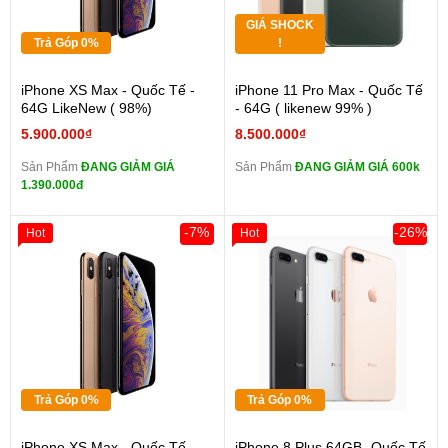
GIÁ SHOCK
Trả Góp 0%
!
iPhone XS Max - Quốc Tế -
iPhone 11 Pro Max - Quốc Tế
64G LikeNew ( 98%)
- 64G ( likenew 99% )
5.900.000₫
8.500.000₫
Sản Phẩm
ĐANG GIẢM GIÁ
Sản Phẩm
ĐANG GIẢM GIÁ 600k
1.390.000đ
-7%
-26%
Hot
Hot
Trả Góp 0%
Trả Góp 0%
iPhone XS Max - Quốc Tế -
iPhone 8 Plus 64GB -Quốc Tế