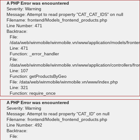
A PHP Error was encountered
Severity: Warning
Message: Attempt to read property "CAT_CAT_IDS" on null
Filename: frontend/Models_frontend_products.php
Line Number: 471
Backtrace:
File:
/data/web/winmobile/winmobile.vn/www/application/models/front
Line: 471
Function: _error_handler
File:
/data/web/winmobile/winmobile.vn/www/application/controllers/fr
Line: 107
Function: getProductsByGeo
File: /data/web/winmobile/winmobile.vn/www/index.php
Line: 321
Function: require_once
A PHP Error was encountered
Severity: Warning
Message: Attempt to read property "CAT_ID" on null
Filename: frontend/Models_frontend_products.php
Line Number: 492
Backtrace:
File: