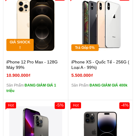
GIÁ SHOCK
!
Trả Góp 0%
iPhone 12 Pro Max - 128G
iPhone XS - Quốc Tế - 256G (
Máy 99%
Loại A - 99%)
10.900.000₫
5.500.000₫
Sản Phẩm
ĐANG GIẢM GIÁ 1
Sản Phẩm
ĐANG GIẢM GIÁ 400k
triệu
-5%
-4%
Hot
Hot