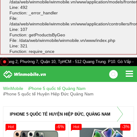
/data/web/winmobile/winmobile.vn/www/application/models/front
Line: 492
Function: _error_handler
File:
/data/web/winmobile/winmobile.vn/www/application/controllers/fr
Line: 107
Function: getProductsByGeo
File: /data/web/winmobile/winmobile.vn/www/index.php
Line: 321
Function: require_once
 Phường 7, Quận 10, TpHCM - 512 Quang Trung. P10. Gò Vấp - 528A Trường
WinMobile
iPhone 5 quốc tế Quảng Nam
iPhone 5 quốc tế Huyện Hiệp Đức Quảng Nam
IPHONE 5 QUỐC TẾ HUYỆN HIỆP ĐỨC, QUẢNG NAM
-6%
-3%
Hot
Hot