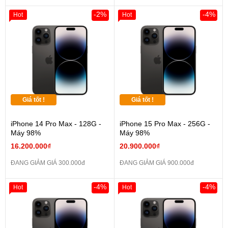
-2%
-4%
Hot
Hot
Giá tốt !
Giá tốt !
iPhone 14 Pro Max - 128G -
iPhone 15 Pro Max - 256G -
Máy 98%
Máy 98%
16.200.000₫
20.900.000₫
ĐANG GIẢM GIÁ 300.000đ
ĐANG GIẢM GIÁ 900.000đ
-4%
-4%
Hot
Hot