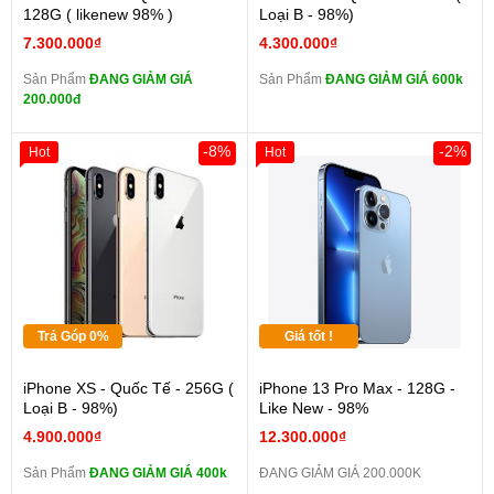
128G ( likenew 98% )
Loại B - 98%)
7.300.000₫
4.300.000₫
Sản Phẩm
ĐANG GIẢM GIÁ
Sản Phẩm
ĐANG GIẢM GIÁ 600k
200.000đ
-8%
-2%
Hot
Hot
Trả Góp 0%
Giá tốt !
iPhone XS - Quốc Tế - 256G (
iPhone 13 Pro Max - 128G -
Loại B - 98%)
Like New - 98%
4.900.000₫
12.300.000₫
Sản Phẩm
ĐANG GIẢM GIÁ 400k
ĐANG GIẢM GIÁ 200.000K