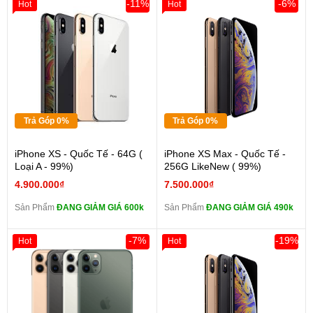
-11%
-6%
Hot
Hot
Trả Góp 0%
Trả Góp 0%
iPhone XS - Quốc Tế - 64G (
iPhone XS Max - Quốc Tế -
Loại A - 99%)
256G LikeNew ( 99%)
4.900.000₫
7.500.000₫
Sản Phẩm
ĐANG GIẢM GIÁ 600k
Sản Phẩm
ĐANG GIẢM GIÁ 490k
-7%
-19%
Hot
Hot