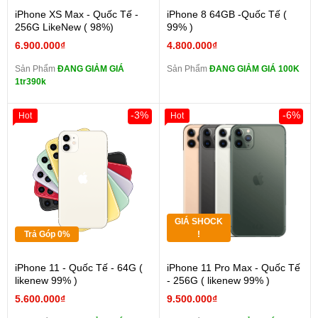
iPhone XS Max - Quốc Tế -
iPhone 8 64GB -Quốc Tế (
256G LikeNew ( 98%)
99% )
6.900.000₫
4.800.000₫
Sản Phẩm
ĐANG GIẢM GIÁ
Sản Phẩm
ĐANG GIẢM GIÁ 100K
1tr390k
-3%
-6%
Hot
Hot
GIÁ SHOCK
Trả Góp 0%
!
iPhone 11 - Quốc Tế - 64G (
iPhone 11 Pro Max - Quốc Tế
likenew 99% )
- 256G ( likenew 99% )
5.600.000₫
9.500.000₫