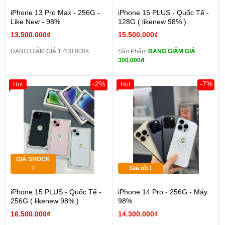
iPhone 13 Pro Max - 256G -
iPhone 15 PLUS - Quốc Tế -
Like New - 98%
128G ( likenew 98% )
13.500.000₫
15.500.000₫
ĐANG GIẢM GIÁ 1.400.000K
Sản Phẩm
ĐANG GIẢM GIÁ
300.000đ
-2%
-7%
Hot
Hot
GIÁ SHOCK
!
Giá tốt !
iPhone 15 PLUS - Quốc Tế -
iPhone 14 Pro - 256G - Máy
256G ( likenew 98% )
98%
16.500.000₫
14.300.000₫