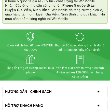
iPhone 5 quốc tế giá rẻ - uy tín - chất lượng tại WinMobile.
Nhằm đáp ứng nhu cầu công nghệ:
iPhone 5 quốc tế
tại
Huyện Gia Viễn, Ninh Bình
. WinMobile đã tăng cường dịch vụ
giao hàng tận nơi: Huyện Gia Viễn, Ninh Bình cho quý khách khi
mua sản phẩm công nghệ tại WinMobile.
Cam Kết chỉ bán iPhone NGUYÊN
Bao xài 10 ngày, không thích là đổi, 1
ZIN 100%
đổi 1 trong 30 ngày nếu máy lỗi.
Tặng ốp lưng và cường lực khi mua
Yên tâm 100% với thương hiệu hơn
iphone
4 năm và hơn 126.000 khách hàng
đã tin tưởng
HƯỚNG DẪN - CHÍNH SÁCH
+
HỖ TRỢ KHÁCH HÀNG
+