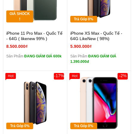
GIÁ SHOCK
!
Trả Góp 0%
iPhone 11 Pro Max - Quốc Tế
iPhone XS Max - Quốc Tế -
- 64G ( likenew 99% )
64G LikeNew ( 98%)
8.500.000₫
5.900.000₫
Sản Phẩm
ĐANG GIẢM GIÁ 600k
Sản Phẩm
ĐANG GIẢM GIÁ
1.390.000đ
-17%
-2%
Hot
Hot
Trả Góp 0%
Trả Góp 0%