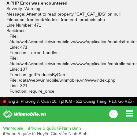
A PHP Error was encountered
Severity: Warning
Message: Attempt to read property "CAT_CAT_IDS" on null
Filename: frontend/Models_frontend_products.php
Line Number: 471
Backtrace:
File:
/data/web/winmobile/winmobile.vn/www/application/models/front
Line: 471
Function: _error_handler
File:
/data/web/winmobile/winmobile.vn/www/application/controllers/fr
Line: 107
Function: getProductsByGeo
File: /data/web/winmobile/winmobile.vn/www/index.php
Line: 321
Function: require_once
2, Phường 7, Quận 10, TpHCM - 512 Quang Trung. P10. Gò Vấp - 528A Trườ
WinMobile
iPhone 5 quốc tế Ninh Bình
iPhone 5 quốc tế Huyện Gia Viễn Ninh Bình