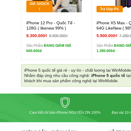
GIÁ SHOCK
Tặng
Tặng
!
Trả Góp 0%
Cường lực 10D full
Cường
iPhone 12 Pro - Quốc Tế -
iPhone XS Max - 
màn
màn
128G ( likenew 99% )
64G LikeNew ( 98
tai nghe iPhone 6S
tai n
8.300.000₫
5.900.000₫
8.900.000₫
7.290.
zin
zin
Sản Phẩm
ĐANG GIẢM GIÁ
Sản Phẩm
ĐANG GIẢ
tai nghe iPhone X
tai n
600.000đ
1.390.000đ
zin
zin
Đổi Sạc Cáp ZIN
Đổi Sạc C
iPhone 5 quốc tế giá rẻ - uy tín - chất lượng tại WinMobile
Nhằm đáp ứng nhu cầu công nghệ:
iPhone 5 quốc tế
tạ
Pin dự phòng và
Pin
khách khi mua sản phẩm công nghệ tại WinMobile.
các Phụ Kiện Khác
các Phụ Kiện Khác
Cam Kết chỉ bán iPhone NGUYÊN ZIN 100%
Bao xài 10 n