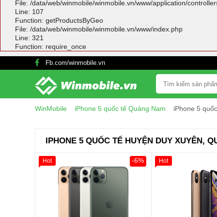
File: /data/web/winmobile/winmobile.vn/www/application/controlle
Line: 107
Function: getProductsByGeo
File: /data/web/winmobile/winmobile.vn/www/index.php
Line: 321
Function: require_once
Fb.com/winmobile.vn
821 Đường 3 tháng 2, Phường 7, Quận 1
WinMobile
iPhone 5 quốc tế Quảng Nam
iPhone 5 quố
IPHONE 5 QUỐC TẾ HUYỆN DUY XUYÊN, 
-6%
Hot
Hot
Giảm 100.000đ
Khách Hàng
Giảm 100.000đ
Thân Thiết
Thân Thiết
Tặng
Tặng
Tặng
Tặng