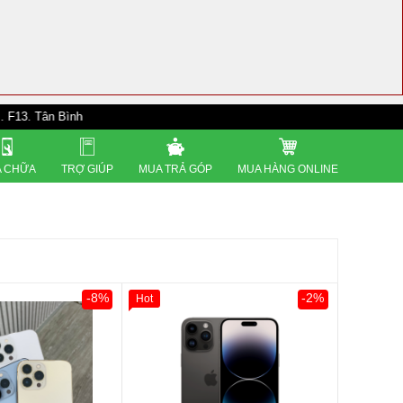
Bình
 CHỮA
TRỢ GIÚP
MUA TRẢ GÓP
MUA HÀNG ONLINE
-8%
-2%
Hot
0đ
Khách Hàng