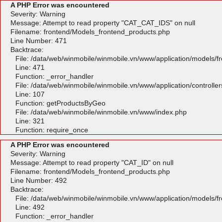
A PHP Error was encountered
Severity: Warning
Message: Attempt to read property "CAT_CAT_IDS" on null
Filename: frontend/Models_frontend_products.php
Line Number: 471
Backtrace:
File: /data/web/winmobile/winmobile.vn/www/application/models/
Line: 471
Function: _error_handler
File: /data/web/winmobile/winmobile.vn/www/application/controlle
Line: 107
Function: getProductsByGeo
File: /data/web/winmobile/winmobile.vn/www/index.php
Line: 321
Function: require_once
A PHP Error was encountered
Severity: Warning
Message: Attempt to read property "CAT_ID" on null
Filename: frontend/Models_frontend_products.php
Line Number: 492
Backtrace:
File: /data/web/winmobile/winmobile.vn/www/application/models/
Line: 492
Function: _error_handler