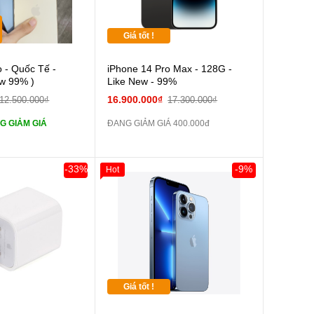
Giá tốt !
Cường lực 10D full
o - Quốc Tế -
iPhone 14 Pro Max - 128G -
ew 99% )
Like New - 99%
tai nghe iPhone 6S
16.900.000₫
12.500.000₫
17.300.000₫
G GIẢM GIÁ
ĐANG GIẢM GIÁ 400.000đ
tai nghe iPhone X
Sạc Cáp ZIN
-33%
-9%
Hot
Pin dự phòng và
 Khác
Giá tốt !