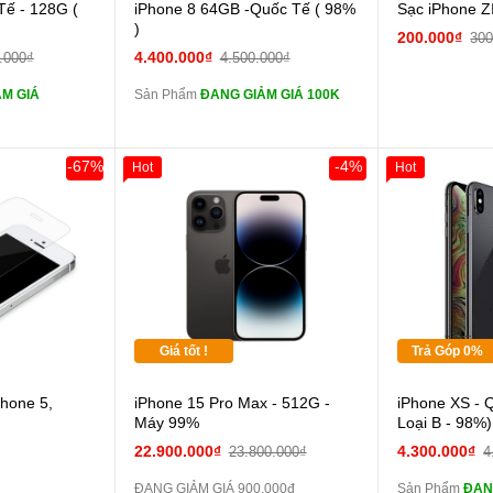
 lực 10D full
Cường lực 10D full
Tế - 128G (
iPhone 8 64GB -Quốc Tế ( 98%
Sạc iPhone Z
màn
)
200.000₫
300
ghe iPhone 6S
tai nghe iPhone 6S
4.400.000₫
.000₫
4.500.000₫
zin
M GIÁ
Sản Phẩm
ĐANG GIẢM GIÁ 100K
ghe iPhone X
tai nghe iPhone X
zin
áp ZIN
Đổi Sạc Cáp ZIN
-67%
-4%
Hot
Hot
Giảm 100.00
Thân Thiết
 dự phòng và
Pin dự phòng và
Tặng
các Phụ Kiện Khác
Tặng
Tặng
Giá tốt !
Trả Góp 0%
hone 5,
iPhone 15 Pro Max - 512G -
iPhone XS - 
màn
Máy 99%
Loại B - 98%)
22.900.000₫
4.300.000₫
23.800.000₫
4
zin
ĐANG GIẢM GIÁ 900.000đ
Sản Phẩm
ĐAN