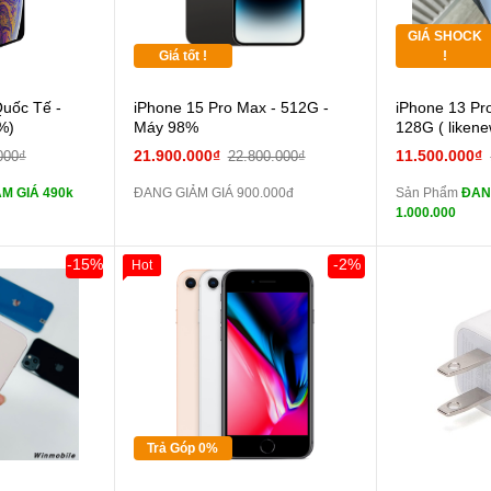
GIÁ SHOCK
Tặng
Giá tốt !
!
 lực 10D full
Quốc Tế -
iPhone 15 Pro Max - 512G -
iPhone 13 Pr
màn
%)
Máy 98%
128G ( liken
ghe iPhone 6S
21.900.000₫
11.500.000₫
000₫
22.800.000₫
zin
M GIÁ 490k
ĐANG GIẢM GIÁ 900.000đ
Sản Phẩm
ĐAN
ghe iPhone X
1.000.000
zin
áp ZIN
Đổi 
-15%
-2%
Hot
Khách Hàng
Giảm 100.000đ
Khách Hàng
Thân Thiết
 dự phòng và
Tặng
các Phụ Kiện
Tặng
Tặng
Trả Góp 0%