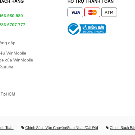
HÁCH HÀNG
HỖ TRỢ THANH TOÁN
966.980.980
286.6707.777
ường gặp
hiệu WinMobile
e của WinMobile
Youtube
0, TpHCM
anh Toán
Chính Sách Vận Chuyển/Giao Nhận/Cài Đặt
Chính Sách Bả