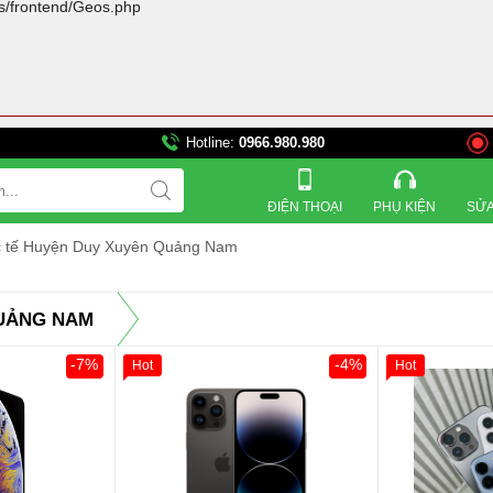
rs/frontend/Geos.php
0, TpHCM - 512 Quang Trung. P10. Gò Vấp - 528A Trường Chinh. F13. Tân 
Hotline:
0966.980.980
ĐIỆN THOẠI
PHỤ KIỆN
SỬA
c tế Huyện Duy Xuyên Quảng Nam
QUẢNG NAM
-7%
-4%
Hot
Hot
Khách Hàng
Giảm 100.00
Thân Thiết
Tặng
Tặng