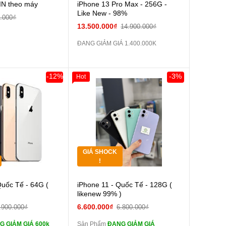
IN theo máy
iPhone 13 Pro Max - 256G -
Like New - 98%
.000₫
13.500.000₫
14.900.000₫
ĐANG GIẢM GIÁ 1.400.000K
-12%
-3%
Hot
0đ
Khách Hàng
Giảm 100.000đ
Khách Hàng
Thân Thiết
Tặng
Tặng
GIÁ SHOCK
Tặng
!
Cường lực 10D full
Cường lực 10D full
Quốc Tế - 64G (
iPhone 11 - Quốc Tế - 128G (
màn
likenew 99% )
tai nghe iPhone 6S
tai nghe iPhone 6S
6.600.000₫
.900.000₫
6.800.000₫
zin
G GIẢM GIÁ 600k
Sản Phẩm
ĐANG GIẢM GIÁ