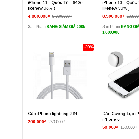
Cường lực 10D full
Cường
iPhone 11 - Quốc Tế - 64G (
iPhone 13 - Quốc 
màn
màn
likenew 98% )
likenew 99% )
tai nghe iPhone 6S
tai n
4.800.000₫
8.900.000₫
5.000.000₫
10.500
zin
zin
Sản Phẩm
ĐANG GIẢM GIÁ 200k
Sản Phẩm
ĐANG GIẢ
tai nghe iPhone X
tai n
1.600.000
zin
zin
Đổi Sạc Cáp ZIN
Đổi Sạc C
-20%
Pin dự phòng và
Pin
các Phụ Kiện Khác
các Phụ Kiện Khác
Cáp iPhone lightning ZIN
Dán Cường Lực iP
iPhone 6
200.000₫
250.000₫
50.000₫
150.000₫