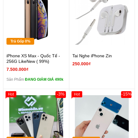
Trả Góp 0%
iPhone XS Max - Quốc Tế -
Tai Nghe iPhone Zin
256G LikeNew ( 99%)
250.000₫
7.500.000₫
Sản Phẩm
ĐANG GIẢM GIÁ 490k
-3%
-15%
Hot
Hot