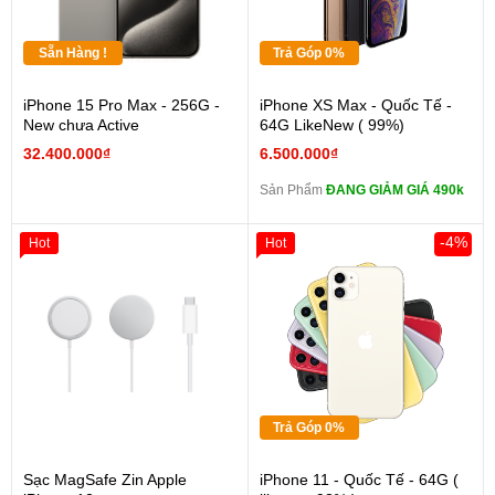
Sẵn Hàng !
Trả Góp 0%
iPhone 15 Pro Max - 256G -
iPhone XS Max - Quốc Tế -
New chưa Active
64G LikeNew ( 99%)
32.400.000₫
6.500.000₫
Sản Phẩm
ĐANG GIẢM GIÁ 490k
-4%
Hot
Hot
Trả Góp 0%
Sạc MagSafe Zin Apple
iPhone 11 - Quốc Tế - 64G (