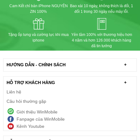
Cam Kết chỉ bán iPhone NGUYÊN
Bao xài 10 ngày, không thích là đổi, 1
ZIN 100%
đổi 1 trong 30 ngày nếu máy lỗi.
Tặng ốp lưng và cường lực khi mua
Yên tâm 100% với thương hiệu hơn
iphone
4 năm và hơn 126.000 khách hàng
đã tin tưởng
HƯỚNG DẪN - CHÍNH SÁCH
+
HỖ TRỢ KHÁCH HÀNG
+
Liên hệ
Câu hỏi thường gặp
Giới thiệu WinMobile
Fanpage của WinMobile
Kênh Youtube