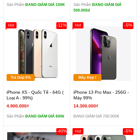
Sản Phẩm
ĐANG GIẢM GIÁ 100K
Sản Phẩm
ĐANG GIẢM GIÁ
500.000đ
-11%
-5%
Hot
Hot
Trả Góp 0%
Máy Đẹp !
iPhone XS - Quốc Tế - 64G (
iPhone 13 Pro Max - 256G -
Loại A - 99%)
Máy 99%
4.900.000₫
14.300.000₫
Sản Phẩm
ĐANG GIẢM GIÁ 600k
ĐANG GIẢM GIÁ 700.000K
-40%
-5%
Hot