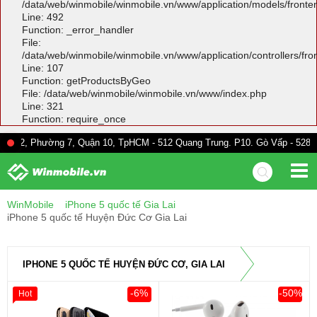
/data/web/winmobile/winmobile.vn/www/application/models/front
Line: 492
Function: _error_handler
File:
/data/web/winmobile/winmobile.vn/www/application/controllers/fr
Line: 107
Function: getProductsByGeo
File: /data/web/winmobile/winmobile.vn/www/index.php
Line: 321
Function: require_once
ường 7, Quận 10, TpHCM - 512 Quang Trung. P10. Gò Vấp - 528A Trường Ch
WinMobile
iPhone 5 quốc tế Gia Lai
iPhone 5 quốc tế Huyện Đức Cơ Gia Lai
IPHONE 5 QUỐC TẾ HUYỆN ĐỨC CƠ, GIA LAI
-6%
-50%
Hot