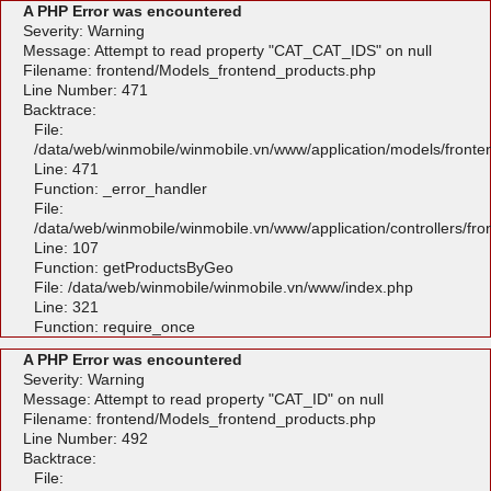
A PHP Error was encountered
Severity: Warning
Message: Attempt to read property "CAT_CAT_IDS" on null
Filename: frontend/Models_frontend_products.php
Line Number: 471
Backtrace:
File:
/data/web/winmobile/winmobile.vn/www/application/models/front
Line: 471
Function: _error_handler
File:
/data/web/winmobile/winmobile.vn/www/application/controllers/fr
Line: 107
Function: getProductsByGeo
File: /data/web/winmobile/winmobile.vn/www/index.php
Line: 321
Function: require_once
A PHP Error was encountered
Severity: Warning
Message: Attempt to read property "CAT_ID" on null
Filename: frontend/Models_frontend_products.php
Line Number: 492
Backtrace:
File: