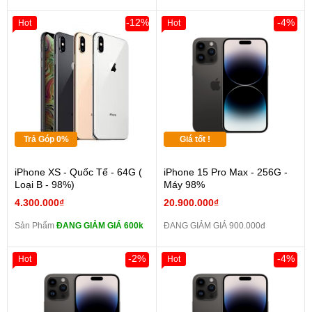
-12%
-4%
Hot
Hot
Trả Góp 0%
Giá tốt !
iPhone XS - Quốc Tế - 64G (
iPhone 15 Pro Max - 256G -
Loại B - 98%)
Máy 98%
4.300.000₫
20.900.000₫
Sản Phẩm
ĐANG GIẢM GIÁ 600k
ĐANG GIẢM GIÁ 900.000đ
-2%
-4%
Hot
Hot