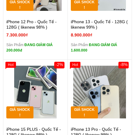
GIÁ SHOCK
GIÁ SHOCK
!
!
iPhone 12 Pro - Quốc Tế -
iPhone 13 - Quốc Tế - 128G (
128G ( likenew 98% )
likenew 99% )
7.300.000₫
8.900.000₫
Sản Phẩm
ĐANG GIẢM GIÁ
Sản Phẩm
ĐANG GIẢM GIÁ
200.000đ
1.600.000
-2%
-8%
Hot
Hot
GIÁ SHOCK
GIÁ SHOCK
!
!
iPhone 15 PLUS - Quốc Tế -
iPhone 13 Pro - Quốc Tế -
128G ( likenew 98% )
128G ( likenew 99% )