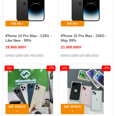
Giá tốt !
Giá tốt !
iPhone 14 Pro Max - 128G -
iPhone 15 Pro Max - 256G -
Like New - 99%
Máy 99%
16.900.000₫
21.900.000₫
ĐANG GIẢM GIÁ 400.000đ
ĐANG GIẢM GIÁ 900.000đ
-7%
-4%
Hot
Hot
GIÁ SHOCK
GIÁ SHOCK
!
!