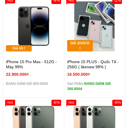
-4%
-2%
Hot
Hot
GIÁ SHOCK
Giá tốt !
!
iPhone 15 Pro Max - 512G -
iPhone 15 PLUS - Quốc Tế -
Máy 99%
256G ( likenew 98% )
22.900.000₫
16.500.000₫
ĐANG GIẢM GIÁ 900.000đ
Sản Phẩm
ĐANG GIẢM GIÁ
300.000đ
-6%
-6%
Hot
Hot