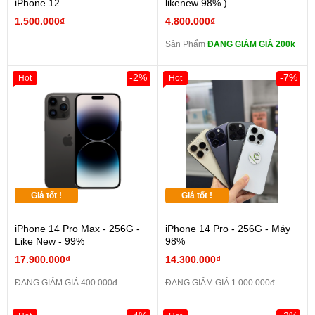
iPhone 12
likenew 98% )
1.500.000₫
4.800.000₫
Sản Phẩm
ĐANG GIẢM GIÁ 200k
-2%
-7%
Hot
Hot
Giá tốt !
Giá tốt !
iPhone 14 Pro Max - 256G -
iPhone 14 Pro - 256G - Máy
Like New - 99%
98%
17.900.000₫
14.300.000₫
ĐANG GIẢM GIÁ 400.000đ
ĐANG GIẢM GIÁ 1.000.000đ