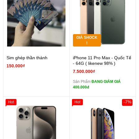
GIÁ SHOCK
!
Sim ghép thần thánh
iPhone 11 Pro Max - Quốc Tế
- 64G ( likenew 98% )
150.000₫
7.500.000₫
Sản Phẩm
ĐANG GIẢM GIÁ
400.000đ
-7%
Hot
Hot