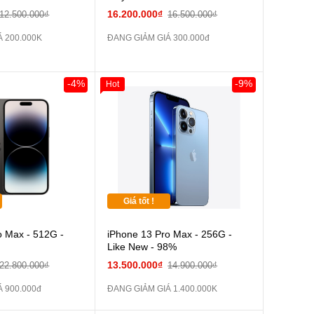
16.200.000₫
12.500.000₫
16.500.000₫
Á 200.000K
ĐANG GIẢM GIÁ 300.000đ
-4%
-9%
Hot
Giá tốt !
o Max - 512G -
iPhone 13 Pro Max - 256G -
Like New - 98%
13.500.000₫
22.800.000₫
14.900.000₫
 900.000đ
ĐANG GIẢM GIÁ 1.400.000K