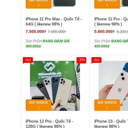
GIÁ SHOCK
GIÁ SHOCK
Tặng
Tặng
!
!
Cường lực 10D full
Cường
iPhone 11 Pro Max - Quốc Tế -
iPhone 11 Pro - Q
màn
màn
64G ( likenew 98% )
( likenew 98% )
tai nghe iPhone 6S
tai n
7.500.000₫
5.800.000₫
7.900.000₫
6.200.
zin
zin
Sản Phẩm
ĐANG GIẢM GIÁ
Sản Phẩm
ĐANG GIẢ
tai nghe iPhone X
tai n
400.000đ
400.000đ
zin
zin
Đổi Sạc Cáp ZIN
Đổi Sạc C
-3%
Hot
Hot
Giảm 100.000đ
Khách Hàng
Giảm 100.000đ
Thân Thiết
Thân Thiết
Pin dự phòng và
Pin
Tặng
Tặng
các Phụ Kiện Khác
các Phụ Kiện Khác
Tặng
Tặng
GIÁ SHOCK
GIÁ SHOCK
Tặng
Tặng
!
!
Cường lực 10D full
Cường
iPhone 12 Pro - Quốc Tế -
iPhone 13 - Quốc 
màn
màn
128G ( likenew 98% )
likenew 98% )