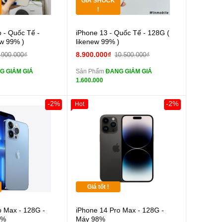
GIÁ SHOCK
Tặng
!
Cường lực 10D full
Cường lực 10D full
o - Quốc Tế -
iPhone 13 - Quốc Tế - 128G (
màn
ew 99% )
likenew 99% )
tai nghe iPhone 6S
tai nghe iPhone 6S
8.900.000₫
.900.000₫
10.500.000₫
zin
G GIẢM GIÁ
Sản Phẩm
ĐANG GIẢM GIÁ
tai nghe iPhone X
tai nghe iPhone X
1.600.000
zin
Sạc Cáp ZIN
Đổi Sạc Cáp ZIN
-2%
-2%
Hot
Pin dự phòng và
Pin dự phòng và
 Khác
các Phụ Kiện Khác
Giá tốt !
o Max - 128G -
iPhone 14 Pro Max - 128G -
8%
Máy 98%