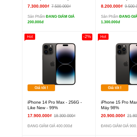
tai nghe iPhone 6S
tai n
7.300.000₫
8.200.000₫
7.500.000₫
9.500.
zin
zin
Sản Phẩm
ĐANG GIẢM GIÁ
Sản Phẩm
ĐANG GIẢ
tai nghe iPhone X
tai n
200.000đ
1.300.000đ
zin
zin
Đổi Sạc Cáp ZIN
Đổi Sạc C
-2%
Hot
Hot
Pin dự phòng và
Pin
các Phụ Kiện Khác
các Phụ Kiện Khác
Giá tốt !
Giá tốt !
iPhone 14 Pro Max - 256G -
iPhone 15 Pro Max
Like New - 99%
Máy 98%
17.900.000₫
20.900.000₫
18.300.000₫
21.8
ĐANG GIẢM GIÁ 400.000đ
ĐANG GIẢM GIÁ 900