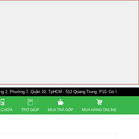
ờng 7, Quận 10, TpHCM - 512 Quang Trung. P10. Gò Vấp - 528A Trường Chi
 CHỮA
TRỢ GIÚP
MUA TRẢ GÓP
MUA HÀNG ONLINE