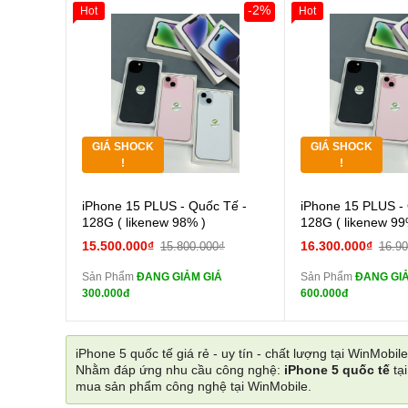
-2%
Hot
Hot
Giảm 100.000đ
Khách Hàng
Giảm 100.000đ
Thân Thiết
Thân Thiết
Tặng
Tặng
Tặng
Tặng
GIÁ SHOCK
GIÁ SHOCK
Tặng
Tặng
!
!
Cường lực 10D full
Cường
iPhone 15 PLUS - Quốc Tế -
iPhone 15 PLUS -
màn
màn
128G ( likenew 98% )
128G ( likenew 99
tai nghe iPhone 6S
tai n
15.500.000₫
16.300.000₫
15.800.000₫
16.9
zin
zin
Sản Phẩm
ĐANG GIẢM GIÁ
Sản Phẩm
ĐANG GIẢ
tai nghe iPhone X
tai n
300.000đ
600.000đ
zin
zin
Đổi Sạc Cáp ZIN
Đổi Sạc C
iPhone 5 quốc tế giá rẻ - uy tín - chất lượng tại WinMobile
Nhằm đáp ứng nhu cầu công nghệ:
iPhone 5 quốc tế
tạ
Pin dự phòng và
Pin
mua sản phẩm công nghệ tại WinMobile.
các Phụ Kiện Khác
các Phụ Kiện Khác