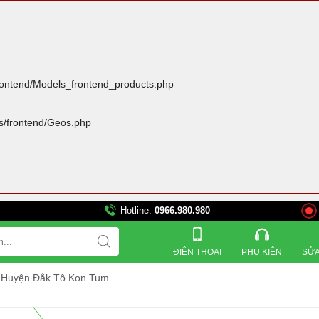
frontend/Models_frontend_products.php
rs/frontend/Geos.php
Hotline:
0966.980.980
821 Đường 3 tháng 2, Phư
ĐIỆN THOẠI
PHỤ KIỆN
SỬA
ế Huyện Đắk Tô Kon Tum