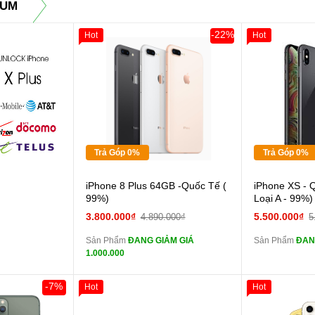
TUM
-22%
Hot
Hot
Giảm 100.000đ
Khách Hàng
Giảm 100.00
Thân Thiết
Thân Thiết
Tặng
Tặng
Tặng
Tặng
Tặng
Tặng
Trả Góp 0%
Trả Góp 0%
Cường lực 10D full
iPhone 8 Plus 64GB -Quốc Tế (
iPhone XS - 
màn
màn
99%)
Loại A - 99%)
tai nghe iPhone 6S
3.800.000₫
5.500.000₫
4.890.000₫
5
zin
zin
Sản Phẩm
ĐANG GIẢM GIÁ
Sản Phẩm
ĐAN
tai nghe iPhone X
1.000.000
zin
zin
Đổi Sạc Cáp ZIN
Đổi 
-7%
Hot
Hot
Khách Hàng
Giảm 100.00
Thân Thiết