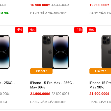
ghe iPhone 6S
16.900.000₫
12.300.000₫
000₫
17.300.000₫
M GIÁ
ĐANG GIẢM GIÁ 400.000đ
ĐANG GIẢM GI
ghe iPhone X
áp ZIN
-4%
-4%
Hot
Hot
 dự phòng và
Giá tốt !
Giá tốt !
 - 256G -
iPhone 15 Pro Max - 256G -
iPhone 15 Pr
Máy 99%
Máy 98%
21.900.000₫
21.900.000₫
00.000₫
22.800.000₫
.000đ
ĐANG GIẢM GIÁ 900.000đ
ĐANG GIẢM GIÁ