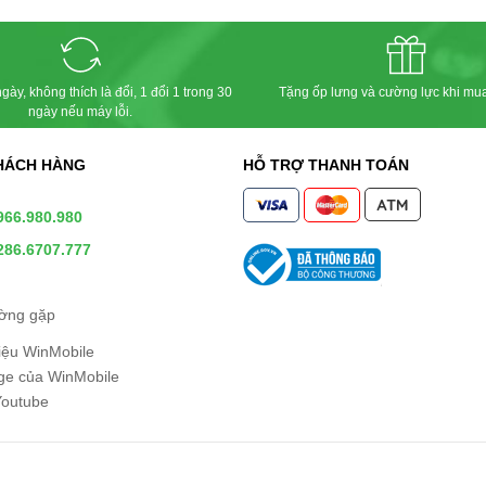
gày, không thích là đổi, 1 đổi 1 trong 30
Tặng ốp lưng và cường lực khi mu
ngày nếu máy lỗi.
HÁCH HÀNG
HỖ TRỢ THANH TOÁN
966.980.980
286.6707.777
ường gặp
hiệu WinMobile
e của WinMobile
Youtube