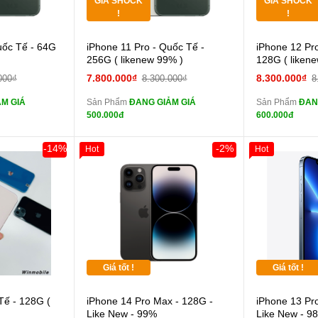
GIÁ SHOCK
GIÁ SHOCK
Tặng
Tặng
!
!
 lực 10D full
Cường lực 10D full
uốc Tế - 64G
iPhone 11 Pro - Quốc Tế -
iPhone 12 Pr
màn
màn
256G ( likenew 99% )
128G ( liken
ghe iPhone 6S
tai nghe iPhone 6S
7.800.000₫
8.300.000₫
000₫
8.300.000₫
8
zin
zin
M GIÁ
Sản Phẩm
ĐANG GIẢM GIÁ
Sản Phẩm
ĐAN
ghe iPhone X
tai nghe iPhone X
500.000đ
600.000đ
zin
zin
áp ZIN
Đổi Sạc Cáp ZIN
Đổi 
-14%
-2%
Hot
Hot
Khách Hàng
 dự phòng và
Pin dự phòng và
các Phụ Kiện Khác
các Phụ Kiện
Giá tốt !
Giá tốt !
 lực 10D full
Tế - 128G (
iPhone 14 Pro Max - 128G -
iPhone 13 Pr
Like New - 99%
Like New - 9