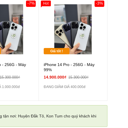
-7%
-3%
Hot
Giá tốt !
o - 256G - Máy
iPhone 14 Pro - 256G - Máy
99%
14.900.000₫
15.300.000₫
15.300.000₫
 1.000.000đ
ĐANG GIẢM GIÁ 400.000đ
ng tận nơi: Huyện Đắk Tô, Kon Tum cho quý khách khi