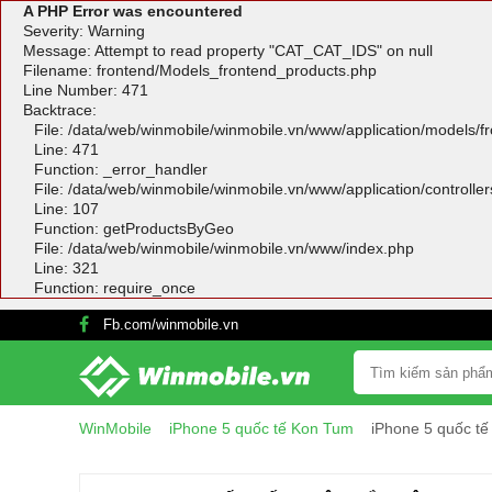
A PHP Error was encountered
Severity: Warning
Message: Attempt to read property "CAT_CAT_IDS" on null
Filename: frontend/Models_frontend_products.php
Line Number: 471
Backtrace:
File: /data/web/winmobile/winmobile.vn/www/application/models/
Line: 471
Function: _error_handler
File: /data/web/winmobile/winmobile.vn/www/application/controlle
Line: 107
Function: getProductsByGeo
File: /data/web/winmobile/winmobile.vn/www/index.php
Line: 321
Function: require_once
Fb.com/winmobile.vn
WinMobile
iPhone 5 quốc tế Kon Tum
iPhone 5 quốc t