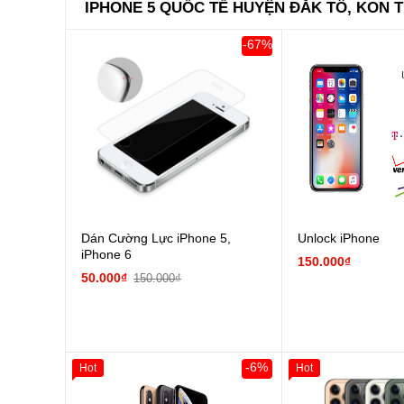
IPHONE 5 QUỐC TẾ HUYỆN ĐẮK TÔ, KON 
-67%
Dán Cường Lực iPhone 5,
Unlock iPhone
iPhone 6
150.000₫
50.000₫
150.000₫
-6%
Hot
Hot
Giảm 100.000đ
Khách Hàng
Giảm 100.000đ
Thân Thiết
Thân Thiết