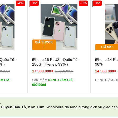
-4%
-3%
Hot
Hot
Khách Hàng
Giảm 100.000đ
Khách Hàng
Thân Thiết
Tặng
Tặng
GIÁ SHOCK
Tặng
!
Giá tốt !
 lực 10D full
Cường lực 10D full
 Quốc Tế -
iPhone 15 PLUS - Quốc Tế -
iPhone 14 Pr
màn
% )
256G ( likenew 99% )
98%
ghe iPhone 6S
tai nghe iPhone 6S
17.300.000₫
14.300.000₫
00.000₫
17.900.000₫
zin
M GIÁ
Sản Phẩm
ĐANG GIẢM GIÁ
ĐANG GIẢM GIÁ
ghe iPhone X
tai nghe iPhone X
600.000đ
zin
áp ZIN
Đổi Sạc Cáp ZIN
.
i
Huyện Đắk Tô, Kon Tum
. WinMobile đã tăng cường dịch vụ giao hà
 dự phòng và
Pin dự phòng và
các Phụ Kiện Khác