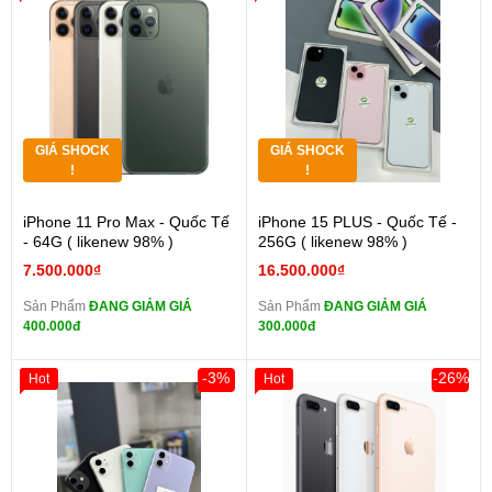
GIÁ SHOCK
GIÁ SHOCK
!
!
iPhone 11 Pro Max - Quốc Tế
iPhone 15 PLUS - Quốc Tế -
- 64G ( likenew 98% )
256G ( likenew 98% )
7.500.000₫
16.500.000₫
Sản Phẩm
ĐANG GIẢM GIÁ
Sản Phẩm
ĐANG GIẢM GIÁ
400.000đ
300.000đ
-3%
-26%
Hot
Hot