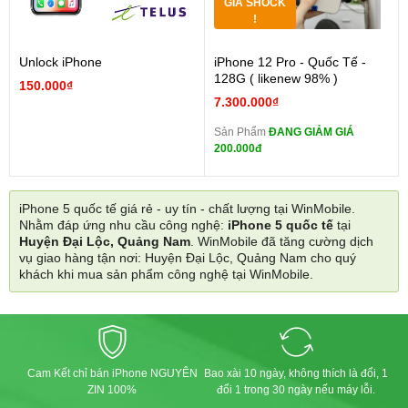
GIÁ SHOCK
!
Unlock iPhone
iPhone 12 Pro - Quốc Tế -
128G ( likenew 98% )
150.000₫
7.300.000₫
Sản Phẩm
ĐANG GIẢM GIÁ
200.000đ
iPhone 5 quốc tế giá rẻ - uy tín - chất lượng tại WinMobile.
Nhằm đáp ứng nhu cầu công nghệ:
iPhone 5 quốc tế
tại
Huyện Đại Lộc, Quảng Nam
. WinMobile đã tăng cường dịch
vụ giao hàng tận nơi: Huyện Đại Lộc, Quảng Nam cho quý
khách khi mua sản phẩm công nghệ tại WinMobile.
Cam Kết chỉ bán iPhone NGUYÊN
Bao xài 10 ngày, không thích là đổi, 1
ZIN 100%
đổi 1 trong 30 ngày nếu máy lỗi.