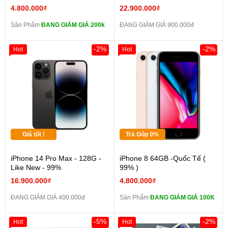
4.800.000₫
22.900.000₫
Sản Phẩm
ĐANG GIẢM GIÁ 200k
ĐANG GIẢM GIÁ 900.000đ
-2%
-2%
Hot
Hot
Giá tốt !
Trả Góp 0%
iPhone 14 Pro Max - 128G -
iPhone 8 64GB -Quốc Tế (
Like New - 99%
99% )
16.900.000₫
4.800.000₫
ĐANG GIẢM GIÁ 400.000đ
Sản Phẩm
ĐANG GIẢM GIÁ 100K
-5%
-2%
Hot
Hot