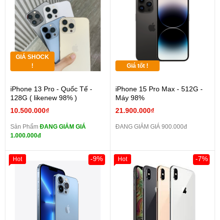
GIÁ SHOCK
!
Giá tốt !
iPhone 13 Pro - Quốc Tế -
iPhone 15 Pro Max - 512G -
128G ( likenew 98% )
Máy 98%
10.500.000₫
21.900.000₫
Sản Phẩm
ĐANG GIẢM GIÁ
ĐANG GIẢM GIÁ 900.000đ
1.000.000đ
-9%
-7%
Hot
Hot