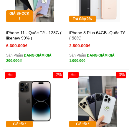
GIÁ SHOCK
!
Trả Góp 0%
iPhone 11 - Quốc Tế - 128G (
iPhone 8 Plus 64GB -Quốc Tế
likenew 99% )
( 98%)
6.600.000₫
2.800.000₫
Sản Phẩm
ĐANG GIẢM GIÁ
Sản Phẩm
ĐANG GIẢM GIÁ
200.000đ
1.000.000
-2%
-3%
Hot
Hot
Giá tốt !
Giá tốt !