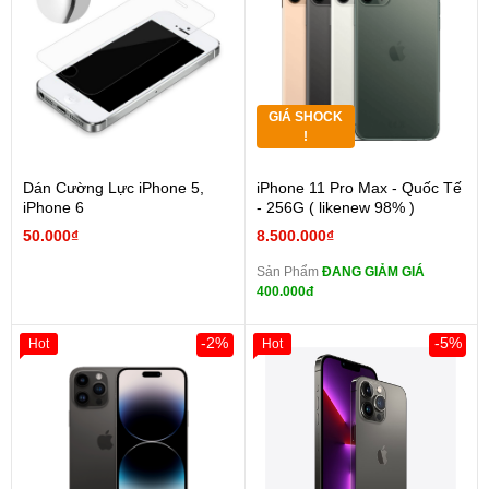
GIÁ SHOCK
!
Dán Cường Lực iPhone 5,
iPhone 11 Pro Max - Quốc Tế
iPhone 6
- 256G ( likenew 98% )
50.000₫
8.500.000₫
Sản Phẩm
ĐANG GIẢM GIÁ
400.000đ
-2%
-5%
Hot
Hot