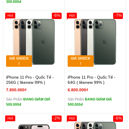
300.000đ
-6%
-7%
Hot
Hot
GIÁ SHOCK
GIÁ SHOCK
!
!
iPhone 11 Pro - Quốc Tế -
iPhone 11 Pro - Quốc Tế -
256G ( likenew 99% )
64G ( likenew 99% )
7.800.000₫
6.800.000₫
Sản Phẩm
ĐANG GIẢM GIÁ
Sản Phẩm
ĐANG GIẢM GIÁ
500.000đ
500.000đ
-2%
-6%
Hot
Hot