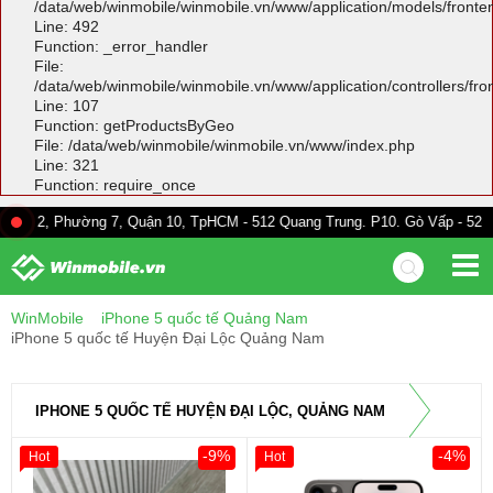
/data/web/winmobile/winmobile.vn/www/application/models/front
Line: 492
Function: _error_handler
File:
/data/web/winmobile/winmobile.vn/www/application/controllers/fr
Line: 107
Function: getProductsByGeo
File: /data/web/winmobile/winmobile.vn/www/index.php
Line: 321
Function: require_once
hường 7, Quận 10, TpHCM - 512 Quang Trung. P10. Gò Vấp - 528A Trường C
WinMobile
iPhone 5 quốc tế Quảng Nam
iPhone 5 quốc tế Huyện Đại Lộc Quảng Nam
IPHONE 5 QUỐC TẾ HUYỆN ĐẠI LỘC, QUẢNG NAM
-9%
-4%
Hot
Hot