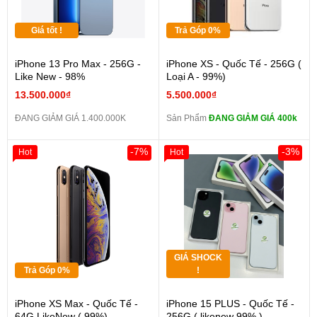
Giá tốt !
Trả Góp 0%
iPhone 13 Pro Max - 256G -
iPhone XS - Quốc Tế - 256G (
Like New - 98%
Loại A - 99%)
13.500.000₫
5.500.000₫
ĐANG GIẢM GIÁ 1.400.000K
Sản Phẩm
ĐANG GIẢM GIÁ 400k
-7%
-3%
Hot
Hot
GIÁ SHOCK
Trả Góp 0%
!
iPhone XS Max - Quốc Tế -
iPhone 15 PLUS - Quốc Tế -
64G LikeNew ( 99%)
256G ( likenew 99% )