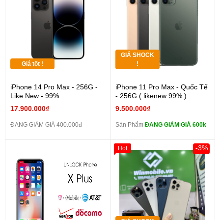
GIÁ SHOCK
Giá tốt !
!
iPhone 14 Pro Max - 256G -
iPhone 11 Pro Max - Quốc Tế
Like New - 99%
- 256G ( likenew 99% )
17.900.000₫
9.500.000₫
ĐANG GIẢM GIÁ 400.000đ
Sản Phẩm
ĐANG GIẢM GIÁ 600k
-3%
Hot