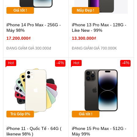
Giá tốt !
Máy Đẹp !
iPhone 14 Pro Max - 256G -
iPhone 13 Pro Max - 128G -
Máy 98%
Like New - 99%
17.200.000₫
13.300.000₫
ĐANG GIẢM GIÁ 300.000đ
ĐANG GIẢM GIÁ 700.000K
-4%
-4%
Hot
Hot
Trả Góp 0%
Giá tốt !
iPhone 11 - Quốc Tế - 64G (
iPhone 15 Pro Max - 512G -
likenew 98% )
Máy 99%