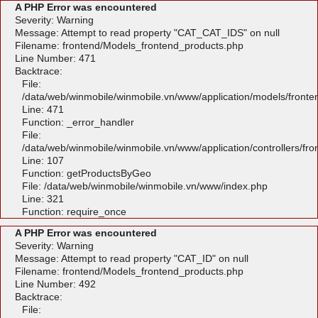
A PHP Error was encountered
Severity: Warning
Message: Attempt to read property "CAT_CAT_IDS" on null
Filename: frontend/Models_frontend_products.php
Line Number: 471
Backtrace:
File:
/data/web/winmobile/winmobile.vn/www/application/models/front
Line: 471
Function: _error_handler
File:
/data/web/winmobile/winmobile.vn/www/application/controllers/fr
Line: 107
Function: getProductsByGeo
File: /data/web/winmobile/winmobile.vn/www/index.php
Line: 321
Function: require_once
A PHP Error was encountered
Severity: Warning
Message: Attempt to read property "CAT_ID" on null
Filename: frontend/Models_frontend_products.php
Line Number: 492
Backtrace:
File: