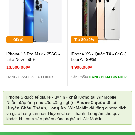
Giá tốt !
Trả Góp 0%
iPhone 13 Pro Max - 256G -
iPhone XS - Quốc Tế - 64G (
Like New - 98%
Loại A - 99%)
13.500.000₫
4.900.000₫
ĐANG GIẢM GIÁ 1.400.000K
Sản Phẩm
ĐANG GIẢM GIÁ 600k
iPhone 5 quốc tế giá rẻ - uy tín - chất lượng tại WinMobile.
Nhằm đáp ứng nhu cầu công nghệ:
iPhone 5 quốc tế
tại
Huyện Châu Thành, Long An
. WinMobile đã tăng cường dịch
vụ giao hàng tận nơi: Huyện Châu Thành, Long An cho quý
khách khi mua sản phẩm công nghệ tại WinMobile.