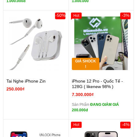
1.000.000đ
1.000.000
-50%
-3%
Hot
GIÁ SHOCK
!
Tai Nghe iPhone Zin
iPhone 12 Pro - Quốc Tế -
128G ( likenew 98% )
250.000₫
7.300.000₫
Sản Phẩm
ĐANG GIẢM GIÁ
200.000đ
-4%
Hot