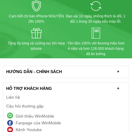
Cam Kết chỉ bán iPhone NGUYÊN
Bao xài 10 ngày, không thích là đổi, 1
ZIN 100%
đổi 1 trong 30 ngày nếu máy lỗi.
Tặng ốp lưng và cường lực khi mua
Yên tâm 100% với thương hiệu hơn
iphone
4 năm và hơn 126.000 khách hàng
đã tin tưởng
HƯỚNG DẪN - CHÍNH SÁCH
+
HỖ TRỢ KHÁCH HÀNG
+
Liên hệ
Câu hỏi thường gặp
Giới thiệu WinMobile
Fanpage của WinMobile
Kênh Youtube