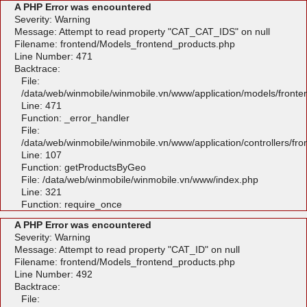
A PHP Error was encountered
Severity: Warning
Message: Attempt to read property "CAT_CAT_IDS" on null
Filename: frontend/Models_frontend_products.php
Line Number: 471
Backtrace:
File:
/data/web/winmobile/winmobile.vn/www/application/models/front
Line: 471
Function: _error_handler
File:
/data/web/winmobile/winmobile.vn/www/application/controllers/fr
Line: 107
Function: getProductsByGeo
File: /data/web/winmobile/winmobile.vn/www/index.php
Line: 321
Function: require_once
A PHP Error was encountered
Severity: Warning
Message: Attempt to read property "CAT_ID" on null
Filename: frontend/Models_frontend_products.php
Line Number: 492
Backtrace:
File: