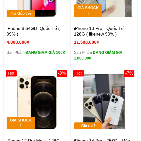
GIÁ SHOCK
Trả Góp 0%
!
iPhone 8 64GB -Quốc Tế (
iPhone 13 Pro - Quốc Tế -
99% )
128G ( likenew 99% )
4.800.000₫
11.500.000₫
Sản Phẩm
ĐANG GIẢM GIÁ 100K
Sản Phẩm
ĐANG GIẢM GIÁ
1.000.000
-8%
-7%
Hot
Hot
GIÁ SHOCK
!
Giá tốt !
iPhone 12 Pro Max - 128G
iPhone 14 Pro - 256G - Máy