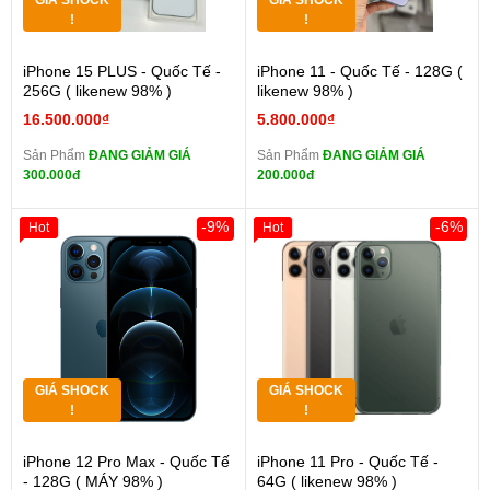
GIÁ SHOCK
GIÁ SHOCK
!
!
iPhone 15 PLUS - Quốc Tế -
iPhone 11 - Quốc Tế - 128G (
256G ( likenew 98% )
likenew 98% )
16.500.000₫
5.800.000₫
Sản Phẩm
ĐANG GIẢM GIÁ
Sản Phẩm
ĐANG GIẢM GIÁ
300.000đ
200.000đ
-9%
-6%
Hot
Hot
GIÁ SHOCK
GIÁ SHOCK
!
!
iPhone 12 Pro Max - Quốc Tế
iPhone 11 Pro - Quốc Tế -
- 128G ( MÁY 98% )
64G ( likenew 98% )