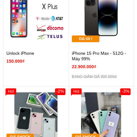
Giá tốt !
Unlock iPhone
iPhone 15 Pro Max - 512G -
Máy 99%
150.000₫
22.900.000₫
ĐANG GIẢM GIÁ 900.000đ
-2%
-3%
Hot
Hot