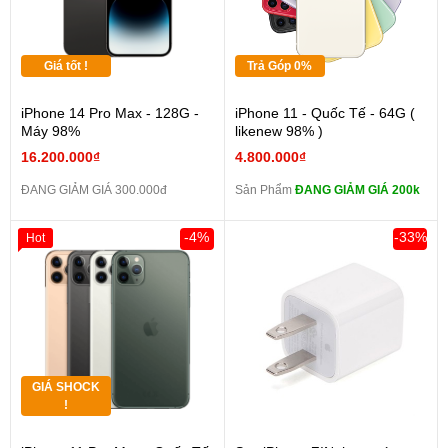
Giá tốt !
Trả Góp 0%
iPhone 14 Pro Max - 128G -
iPhone 11 - Quốc Tế - 64G (
Máy 98%
likenew 98% )
16.200.000₫
4.800.000₫
ĐANG GIẢM GIÁ 300.000đ
Sản Phẩm
ĐANG GIẢM GIÁ 200k
-4%
-33%
Hot
GIÁ SHOCK
!