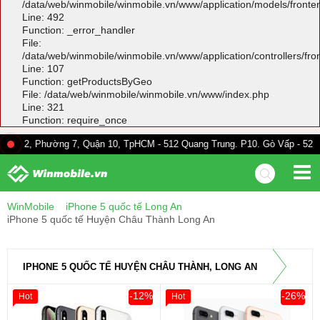
/data/web/winmobile/winmobile.vn/www/application/models/front
Line: 492
Function: _error_handler
File:
/data/web/winmobile/winmobile.vn/www/application/controllers/fr
Line: 107
Function: getProductsByGeo
File: /data/web/winmobile/winmobile.vn/www/index.php
Line: 321
Function: require_once
ường 7, Quận 10, TpHCM - 512 Quang Trung. P10. Gò Vấp - 528A Trường C
WinMobile
iPhone 5 quốc tế Long An
iPhone 5 quốc tế Huyện Châu Thành Long An
IPHONE 5 QUỐC TẾ HUYỆN CHÂU THÀNH, LONG AN
-12%
-26%
Hot
Hot