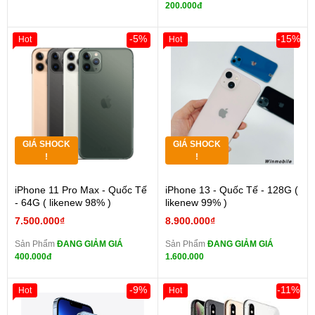
200.000đ
-5%
-15%
Hot
Hot
GIÁ SHOCK
GIÁ SHOCK
!
!
iPhone 11 Pro Max - Quốc Tế
iPhone 13 - Quốc Tế - 128G (
- 64G ( likenew 98% )
likenew 99% )
7.500.000₫
8.900.000₫
Sản Phẩm
ĐANG GIẢM GIÁ
Sản Phẩm
ĐANG GIẢM GIÁ
400.000đ
1.600.000
-9%
-11%
Hot
Hot