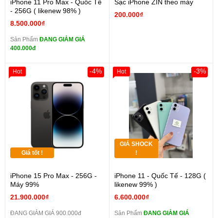
iPhone 11 Pro Max - Quốc Tế
Sạc iPhone ZIN theo máy
- 256G ( likenew 98% )
200.000₫
8.500.000₫
Sản Phẩm
ĐANG GIẢM GIÁ
400.000đ
-4%
-3%
Hot
Hot
GIÁ SHOCK
Giá tốt !
!
iPhone 15 Pro Max - 256G -
iPhone 11 - Quốc Tế - 128G (
Máy 99%
likenew 99% )
21.900.000₫
6.600.000₫
ĐANG GIẢM GIÁ 900.000đ
Sản Phẩm
ĐANG GIẢM GIÁ