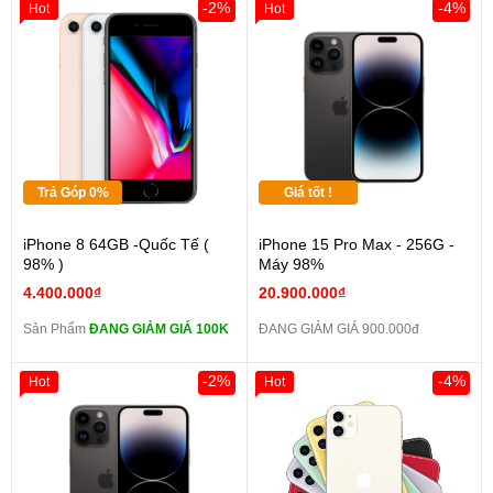
-2%
-4%
Hot
Hot
Trả Góp 0%
Giá tốt !
iPhone 8 64GB -Quốc Tế (
iPhone 15 Pro Max - 256G -
98% )
Máy 98%
4.400.000₫
20.900.000₫
Sản Phẩm
ĐANG GIẢM GIÁ 100K
ĐANG GIẢM GIÁ 900.000đ
-2%
-4%
Hot
Hot