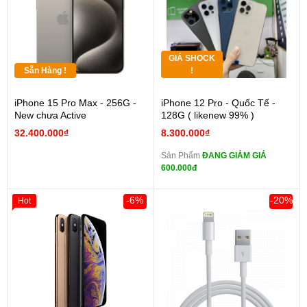
GIÁ SHOCK
Sẵn Hàng !
!
iPhone 15 Pro Max - 256G -
iPhone 12 Pro - Quốc Tế -
New chưa Active
128G ( likenew 99% )
32.400.000₫
8.300.000₫
Sản Phẩm
ĐANG GIẢM GIÁ
600.000đ
-6%
-20%
Hot