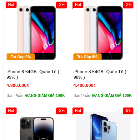
-2%
-2%
Hot
Hot
Trả Góp 0%
Trả Góp 0%
iPhone 8 64GB -Quốc Tế (
iPhone 8 64GB -Quốc Tế (
99% )
98% )
4.800.000₫
4.400.000₫
Sản Phẩm
ĐANG GIẢM GIÁ 100K
Sản Phẩm
ĐANG GIẢM GIÁ 100K
-2%
-9%
Hot
Hot