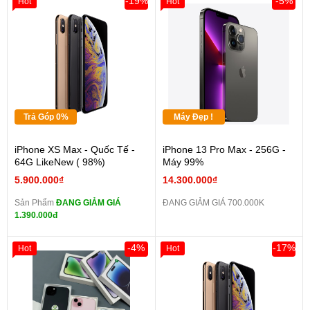
-19%
-5%
Hot
Hot
Trả Góp 0%
Máy Đẹp !
iPhone XS Max - Quốc Tế -
iPhone 13 Pro Max - 256G -
64G LikeNew ( 98%)
Máy 99%
5.900.000₫
14.300.000₫
Sản Phẩm
ĐANG GIẢM GIÁ
ĐANG GIẢM GIÁ 700.000K
1.390.000đ
-4%
-17%
Hot
Hot