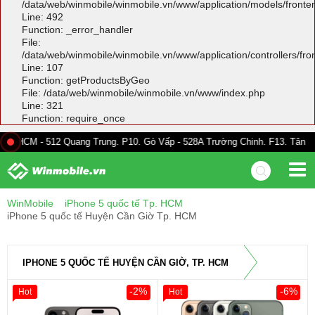
/data/web/winmobile/winmobile.vn/www/application/models/front
Line: 492
Function: _error_handler
File:
/data/web/winmobile/winmobile.vn/www/application/controllers/fr
Line: 107
Function: getProductsByGeo
File: /data/web/winmobile/winmobile.vn/www/index.php
Line: 321
Function: require_once
512 Quang Trung. P10. Gò Vấp - 528A Trường Chinh. F13. Tân Bình
WinMobile
iPhone 5 quốc tế Tp. HCM
iPhone 5 quốc tế Huyện Cần Giờ Tp. HCM
IPHONE 5 QUỐC TẾ HUYỆN CẦN GIỜ, TP. HCM
-2%
-6%
Hot
Hot