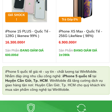
GIÁ SHOCK
!
Trả Góp 0%
iPhone 15 PLUS - Quốc Tế -
iPhone XS Max - Quốc Tế -
128G ( likenew 99% )
256G LikeNew ( 98%)
16.300.000₫
6.900.000₫
Sản Phẩm
ĐANG GIẢM GIÁ
Sản Phẩm
ĐANG GIẢM GIÁ
600.000đ
1tr390k
iPhone 5 quốc tế giá rẻ - uy tín - chất lượng tại WinMobile.
Nhằm đáp ứng nhu cầu công nghệ:
iPhone 5 quốc tế
tại
Huyện Cần Giờ, Tp. HCM
. WinMobile đã tăng cường dịch vụ
giao hàng tận nơi: Huyện Cần Giờ, Tp. HCM cho quý khách khi
mua sản phẩm công nghệ tại WinMobile.