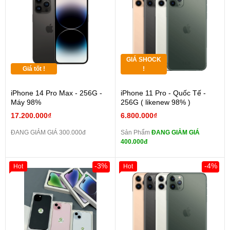
GIÁ SHOCK
Giá tốt !
!
iPhone 14 Pro Max - 256G -
iPhone 11 Pro - Quốc Tế -
Máy 98%
256G ( likenew 98% )
17.200.000₫
6.800.000₫
ĐANG GIẢM GIÁ 300.000đ
Sản Phẩm
ĐANG GIẢM GIÁ
400.000đ
-3%
-4%
Hot
Hot