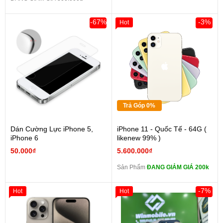
-67%
-3%
Hot
Trả Góp 0%
Dán Cường Lực iPhone 5,
iPhone 11 - Quốc Tế - 64G (
iPhone 6
likenew 99% )
50.000₫
5.600.000₫
Sản Phẩm
ĐANG GIẢM GIÁ 200k
-7%
Hot
Hot