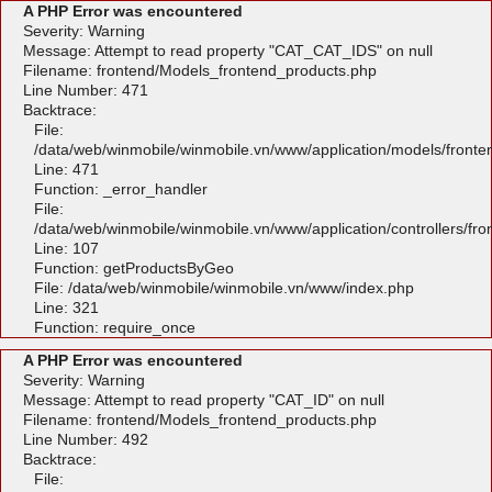
A PHP Error was encountered
Severity: Warning
Message: Attempt to read property "CAT_CAT_IDS" on null
Filename: frontend/Models_frontend_products.php
Line Number: 471
Backtrace:
File:
/data/web/winmobile/winmobile.vn/www/application/models/front
Line: 471
Function: _error_handler
File:
/data/web/winmobile/winmobile.vn/www/application/controllers/fr
Line: 107
Function: getProductsByGeo
File: /data/web/winmobile/winmobile.vn/www/index.php
Line: 321
Function: require_once
A PHP Error was encountered
Severity: Warning
Message: Attempt to read property "CAT_ID" on null
Filename: frontend/Models_frontend_products.php
Line Number: 492
Backtrace:
File: