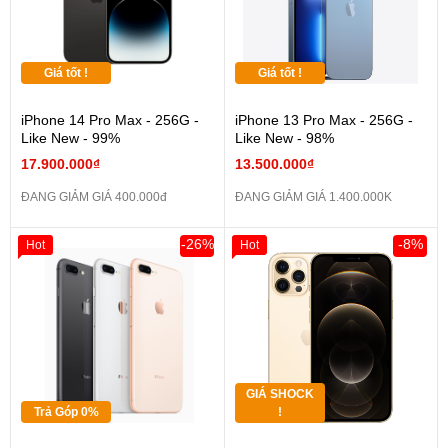
Giá tốt !
Giá tốt !
iPhone 14 Pro Max - 256G -
iPhone 13 Pro Max - 256G -
Like New - 99%
Like New - 98%
17.900.000₫
13.500.000₫
ĐANG GIẢM GIÁ 400.000đ
ĐANG GIẢM GIÁ 1.400.000K
-26%
-8%
Hot
Hot
GIÁ SHOCK
Trả Góp 0%
!