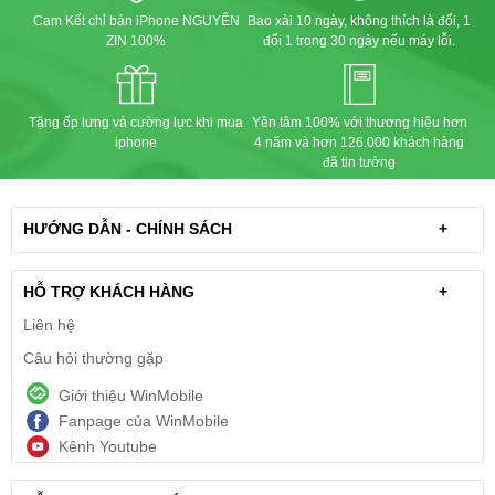
Cam Kết chỉ bán iPhone NGUYÊN
Bao xài 10 ngày, không thích là đổi, 1
ZIN 100%
đổi 1 trong 30 ngày nếu máy lỗi.
Tặng ốp lưng và cường lực khi mua
Yên tâm 100% với thương hiệu hơn
iphone
4 năm và hơn 126.000 khách hàng
đã tin tưởng
HƯỚNG DẪN - CHÍNH SÁCH
+
HỖ TRỢ KHÁCH HÀNG
+
Liên hệ
Câu hỏi thường gặp
Giới thiệu WinMobile
Fanpage của WinMobile
Kênh Youtube