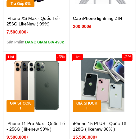
Trả Góp 0%
iPhone XS Max - Quốc Tế -
Cáp iPhone lightning ZIN
256G LikeNew ( 99%)
200.000₫
7.500.000₫
Sản Phẩm
ĐANG GIẢM GIÁ 490k
-6%
-2%
Hot
Hot
GIÁ SHOCK
GIÁ SHOCK
!
!
iPhone 11 Pro Max - Quốc Tế
iPhone 15 PLUS - Quốc Tế -
- 256G ( likenew 99% )
128G ( likenew 98% )
9.500.000₫
15.500.000₫