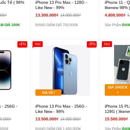
 lực 10D full
uốc Tế ( 98%
iPhone 13 Pro Max - 128G -
iPhone 11 - 
màn
Like New - 99%
likenew 98% 
ghe iPhone 6S
13.300.000₫
4.800.000₫
000₫
14.000.000₫
5
zin
M GIÁ 100K
ĐANG GIẢM GIÁ 700.000K
Sản Phẩm
ĐAN
ghe iPhone X
zin
áp ZIN
Đổi 
-4%
-9%
Hot
Hot
Giảm 100.00
Thân Thiết
 dự phòng và
Tặng
các Phụ Kiện
Tặng
GIÁ SHOCK
Tặng
Giá tốt !
!
 - 256G -
iPhone 13 Pro Max - 256G -
iPhone 15 PL
màn
Like New - 98%
128G ( liken
13.500.000₫
15.500.000₫
00.000₫
14.900.000₫
zin
.000đ
ĐANG GIẢM GIÁ 1.400.000K
Sản Phẩm
ĐAN