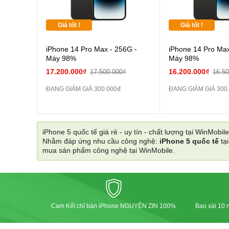
Giá tốt !
Giá tốt !
iPhone 14 Pro Max - 256G -
iPhone 14 Pro Max
Máy 98%
Máy 98%
17.200.000₫
16.200.000₫
17.500.000₫
16.5
ĐANG GIẢM GIÁ 300.000đ
ĐANG GIẢM GIÁ 300
iPhone 5 quốc tế giá rẻ - uy tín - chất lượng tại WinMobile
Nhằm đáp ứng nhu cầu công nghệ:
iPhone 5 quốc tế
tạ
mua sản phẩm công nghệ tại WinMobile.
Cam Kết chỉ bán iPhone NGUYÊN ZIN 100%
Bao xài 10 n