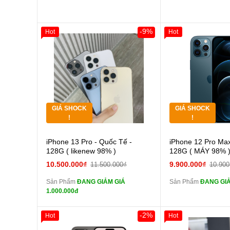
-9%
Hot
Hot
Giảm 100.000đ
Khách Hàng
Giảm 100.000đ
Thân Thiết
Thân Thiết
Tặng
Tặng
Tặng
Tặng
GIÁ SHOCK
GIÁ SHOCK
Tặng
Tặng
!
!
Cường lực 10D full
Cường
iPhone 13 Pro - Quốc Tế -
iPhone 12 Pro Max
màn
màn
128G ( likenew 98% )
128G ( MÁY 98% 
tai nghe iPhone 6S
tai n
10.500.000₫
9.900.000₫
11.500.000₫
10.900
zin
zin
Sản Phẩm
ĐANG GIẢM GIÁ
Sản Phẩm
ĐANG GIẢM
tai nghe iPhone X
tai n
1.000.000đ
zin
zin
Đổi Sạc Cáp ZIN
Đổi Sạc C
-2%
Hot
Hot