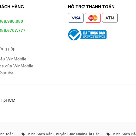
HÁCH HÀNG
HỖ TRỢ THANH TOÁN
966.980.980
286.6707.777
ường gặp
hiệu WinMobile
e của WinMobile
Youtube
0, TpHCM
anh Toán
Chính Sách Vận Chuyển/Giao Nhận/Cài Đặt
Chính Sách Bả