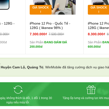
GIÁ SHOCK
GIÁ SHOCK
Tặng
Tặng
!
!
Cường lực 10D full
 - 128G -
iPhone 12 Pro - Quốc Tế -
iPhone 12 Pr
màn
màn
128G ( likenew 98% )
128G ( liken
tai nghe iPhone 6S
7.300.000₫
8.300.000₫
00.000₫
7.500.000₫
8
zin
zin
.000đ
Sản Phẩm
ĐANG GIẢM GIÁ
Sản Phẩm
ĐAN
tai nghe iPhone X
200.000đ
600.000đ
zin
zin
Đổi Sạc Cáp ZIN
Đổi 
.
i
Huyện Cam Lộ, Quảng Trị
. WinMobile đã tăng cường dịch vụ giao h
Pin dự phòng và
các Phụ Kiện Khác
các Phụ Kiện
gày, không thích là đổi, 1 đổi 1 trong 30
Tặng ốp lưng và cường lực khi mu
ngày nếu máy lỗi.