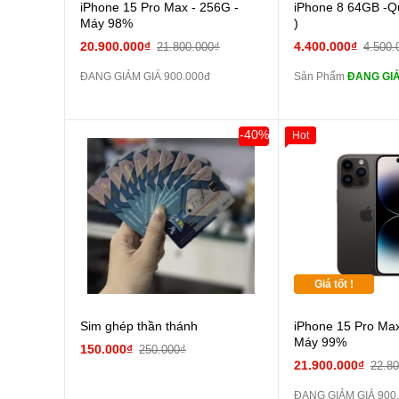
Cường
iPhone 15 Pro Max - 256G -
iPhone 8 64GB -Q
màn
Máy 98%
)
tai n
20.900.000₫
4.400.000₫
21.800.000₫
4.500.
zin
ĐANG GIẢM GIÁ 900.000đ
Sản Phẩm
ĐANG GIẢ
tai n
zin
Đổi Sạc C
-40%
Hot
Pin
các Phụ Kiện Khác
Giá tốt !
Sim ghép thần thánh
iPhone 15 Pro Max
Máy 99%
150.000₫
250.000₫
21.900.000₫
22.8
ĐANG GIẢM GIÁ 900