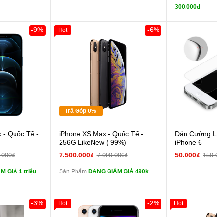
300.000đ
zin
Đổi 
-9%
-6%
Hot
Khách Hàng
Giảm 100.000đ
Khách Hàng
Thân Thiết
Tặng
các Phụ Kiện
Tặng
Tặng
Trả Góp 0%
 lực 10D full
Cường lực 10D full
 - Quốc Tế -
iPhone XS Max - Quốc Tế -
Dán Cường Lự
màn
)
256G LikeNew ( 99%)
iPhone 6
ghe iPhone 6S
tai nghe iPhone 6S
7.500.000₫
50.000₫
.000₫
7.990.000₫
150.
zin
 GIÁ 1 triệu
Sản Phẩm
ĐANG GIẢM GIÁ 490k
ghe iPhone X
tai nghe iPhone X
zin
áp ZIN
Đổi Sạc Cáp ZIN
-3%
-2%
Hot
Hot
Giảm 100.000đ
Khách Hàng
Giảm 100.00