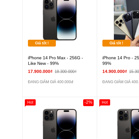
Pin dự phòng và
Pin
các Phụ Kiện Khác
các Phụ Kiện Khác
Giá tốt !
Giá tốt !
iPhone 14 Pro Max - 256G -
iPhone 14 Pro - 2
Like New - 99%
99%
17.900.000₫
14.900.000₫
18.300.000₫
15.3
ĐANG GIẢM GIÁ 400.000đ
ĐANG GIẢM GIÁ 400
-2%
Hot
Hot