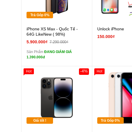
Tặng
Trả Góp 0%
Cường lực 10D full
iPhone XS Max - Quốc Tế -
Unlock iPhone
màn
64G LikeNew ( 98%)
150.000₫
tai nghe iPhone 6S
5.900.000₫
7.290.000₫
zin
Sản Phẩm
ĐANG GIẢM GIÁ
tai nghe iPhone X
1.390.000đ
zin
Đổi Sạc Cáp ZIN
-4%
Hot
Hot
Giảm 100.000đ
Thân Thiết
Pin dự phòng và
Tặng
các Phụ Kiện Khác
Tặng
Tặng
Giá tốt !
Trả Góp 0%