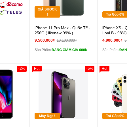
GIÁ SHOCK
Tặng
Tặng
!
Trả Góp 0%
Cường lực 10D full
iPhone 11 Pro Max - Quốc Tế -
iPhone XS - 
màn
màn
256G ( likenew 99% )
Loại B - 98%)
tai nghe iPhone 6S
9.500.000₫
4.900.000₫
10.100.000₫
5
zin
zin
Sản Phẩm
ĐANG GIẢM GIÁ 600k
Sản Phẩm
ĐAN
tai nghe iPhone X
zin
zin
Đổi Sạc Cáp ZIN
Đổi 
-2%
-5%
Hot
Hot
Khách Hàng
Giảm 100.00
Thân Thiết
Pin dự phòng và
Tặng
các Phụ Kiện Khác
các Phụ Kiện
Tặng
Tặng
Máy Đẹp !
Trả Góp 0%