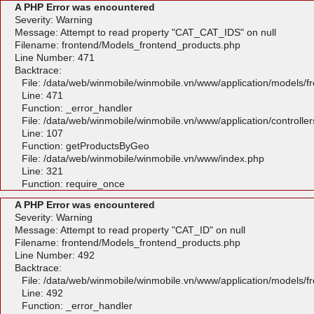
A PHP Error was encountered
Severity: Warning
Message: Attempt to read property "CAT_CAT_IDS" on null
Filename: frontend/Models_frontend_products.php
Line Number: 471
Backtrace:
File: /data/web/winmobile/winmobile.vn/www/application/models/
Line: 471
Function: _error_handler
File: /data/web/winmobile/winmobile.vn/www/application/controlle
Line: 107
Function: getProductsByGeo
File: /data/web/winmobile/winmobile.vn/www/index.php
Line: 321
Function: require_once
A PHP Error was encountered
Severity: Warning
Message: Attempt to read property "CAT_ID" on null
Filename: frontend/Models_frontend_products.php
Line Number: 492
Backtrace:
File: /data/web/winmobile/winmobile.vn/www/application/models/
Line: 492
Function: _error_handler