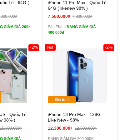
Cường lực 10D full
Cường lực 10D full
Quốc Tế - 64G (
iPhone 11 Pro Max - Quốc Tế -
màn
)
64G ( likenew 98% )
tai nghe iPhone 6S
tai nghe iPhone 6S
7.500.000₫
.000.000₫
7.900.000₫
zin
G GIẢM GIÁ 200k
Sản Phẩm
ĐANG GIẢM GIÁ
tai nghe iPhone X
tai nghe iPhone X
400.000đ
zin
Sạc Cáp ZIN
Đổi Sạc Cáp ZIN
-2%
-2%
Hot
0đ
Khách Hàng
Pin dự phòng và
Pin dự phòng và
 Khác
các Phụ Kiện Khác
Giá tốt !
Cường lực 10D full
US - Quốc Tế -
iPhone 13 Pro Max - 128G -
ew 98% )
Like New - 98%
tai nghe iPhone 6S
12.300.000₫
15.800.000₫
12.500.000₫
G GIẢM GIÁ
ĐANG GIẢM GIÁ 200.000K