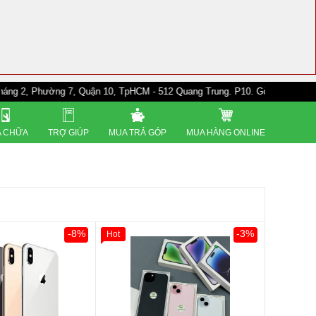
Phường 7, Quận 10, TpHCM - 512 Quang Trung. P10. Gò Vấp - 528A Trường 
 CHỮA
TRỢ GIÚP
MUA TRẢ GÓP
MUA HÀNG ONLINE
-8%
-3%
Hot
0đ
Khách Hàng
Giảm 100.000đ
Khách Hàng
Thân Thiết
Tặng
Tặng