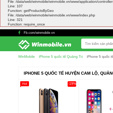
File: /data/web/winmobile/winmobile.vn/www/application/controlle
Line: 107
Function: getProductsByGeo
File: /data/web/winmobile/winmobile.vn/www/index.php
Line: 321
Function: require_once
Fb.com/winmobile.vn
WinMobile
iPhone 5 quốc tế Quảng Trị
iPhone 5 quốc 
IPHONE 5 QUỐC TẾ HUYỆN CAM LỘ, QUẢN
-19%
Hot
Giảm 100.000đ
Khách Hàng
Thân Thiết
Tặng
Tặng