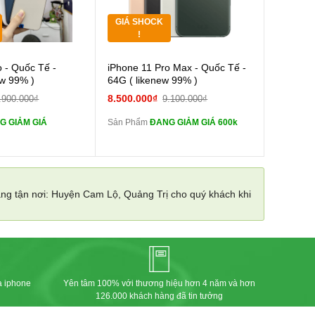
GIÁ SHOCK
Tặng
!
Cường lực 10D full
Cường lực 10D full
o - Quốc Tế -
iPhone 11 Pro Max - Quốc Tế -
màn
ew 99% )
64G ( likenew 99% )
tai nghe iPhone 6S
tai nghe iPhone 6S
8.500.000₫
.900.000₫
9.100.000₫
zin
G GIẢM GIÁ
Sản Phẩm
ĐANG GIẢM GIÁ 600k
tai nghe iPhone X
tai nghe iPhone X
zin
Sạc Cáp ZIN
Đổi Sạc Cáp ZIN
àng tận nơi: Huyện Cam Lộ, Quảng Trị cho quý khách khi
Pin dự phòng và
Pin dự phòng và
 Khác
các Phụ Kiện Khác
a iphone
Yên tâm 100% với thương hiệu hơn 4 năm và hơn
126.000 khách hàng đã tin tưởng