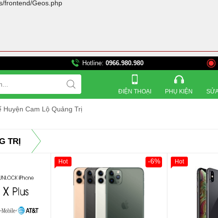
rs/frontend/Geos.php
Hotline:
0966.980.980
821 Đường 3 tháng 2, 
ĐIỆN THOẠI
PHỤ KIỆN
SỬA
tế Huyện Cam Lộ Quảng Trị
G TRỊ
-6%
Hot
Hot
Giảm 100.000đ
Khách Hàng
Giảm 100.00
Thân Thiết
Thân Thiết
Tặng
Tặng
Tặng
Tặng