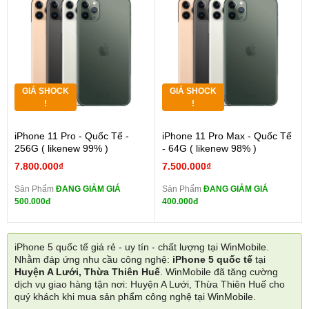
GIÁ SHOCK
GIÁ SHOCK
!
!
iPhone 11 Pro - Quốc Tế -
iPhone 11 Pro Max - Quốc Tế
256G ( likenew 99% )
- 64G ( likenew 98% )
7.800.000₫
7.500.000₫
Sản Phẩm
ĐANG GIẢM GIÁ
Sản Phẩm
ĐANG GIẢM GIÁ
500.000đ
400.000đ
iPhone 5 quốc tế giá rẻ - uy tín - chất lượng tại WinMobile.
Nhằm đáp ứng nhu cầu công nghệ:
iPhone 5 quốc tế
tại
Huyện A Lưới, Thừa Thiên Huế
. WinMobile đã tăng cường
dịch vụ giao hàng tận nơi: Huyện A Lưới, Thừa Thiên Huế cho
quý khách khi mua sản phẩm công nghệ tại WinMobile.