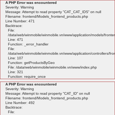
A PHP Error was encountered
Severity: Warning
Message: Attempt to read property "CAT_CAT_IDS" on null
Filename: frontend/Models_frontend_products.php
Line Number: 471
Backtrace:
File:
/data/web/winmobile/winmobile.vn/www/application/models/front
Line: 471
Function: _error_handler
File:
/data/web/winmobile/winmobile.vn/www/application/controllers/fr
Line: 107
Function: getProductsByGeo
File: /data/web/winmobile/winmobile.vn/www/index.php
Line: 321
Function: require_once
A PHP Error was encountered
Severity: Warning
Message: Attempt to read property "CAT_ID" on null
Filename: frontend/Models_frontend_products.php
Line Number: 492
Backtrace:
File: