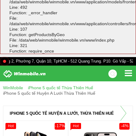
/data/web/winmobile/winmobile.vn/www/application/models/front
Line: 492
Function: _error_handler
File:
/data/web/winmobile/winmobile.vn/www/application/controllers/fr
Line: 107
Function: getProductsByGeo
File: /data/web/winmobile/winmobile.vn/www/index.php
Line: 321
Function: require_once
hường 7, Quận 10, TpHCM - 512 Quang Trung. P10. Gò Vấp - 528A Trường C
WinMobile
iPhone 5 quốc tế Thừa Thiên Huế
iPhone 5 quốc tế Huyện A Lưới Thừa Thiên Huế
IPHONE 5 QUỐC TẾ HUYỆN A LƯỚI, THỪA THIÊN HUẾ
-17%
-4%
Hot
Hot