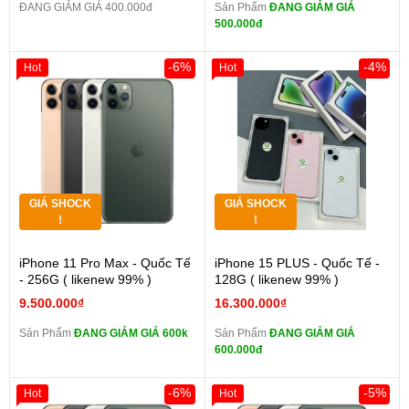
ĐANG GIẢM GIÁ 400.000đ
Sản Phẩm
ĐANG GIẢM GIÁ
500.000đ
-6%
-4%
Hot
Hot
GIÁ SHOCK
GIÁ SHOCK
!
!
iPhone 11 Pro Max - Quốc Tế
iPhone 15 PLUS - Quốc Tế -
- 256G ( likenew 99% )
128G ( likenew 99% )
9.500.000₫
16.300.000₫
Sản Phẩm
ĐANG GIẢM GIÁ 600k
Sản Phẩm
ĐANG GIẢM GIÁ
600.000đ
-6%
-5%
Hot
Hot