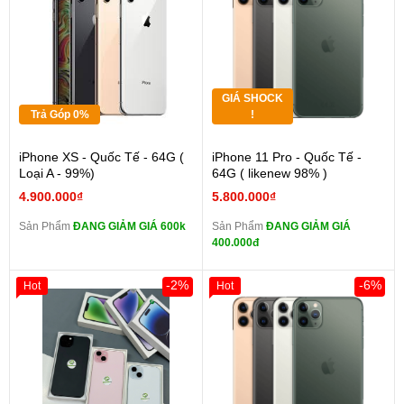
GIÁ SHOCK
Trả Góp 0%
!
iPhone XS - Quốc Tế - 64G (
iPhone 11 Pro - Quốc Tế -
Loại A - 99%)
64G ( likenew 98% )
4.900.000₫
5.800.000₫
Sản Phẩm
ĐANG GIẢM GIÁ 600k
Sản Phẩm
ĐANG GIẢM GIÁ
400.000đ
-2%
-6%
Hot
Hot