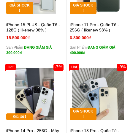
GIÁ SHOCK
GIÁ SHOCK
!
!
iPhone 15 PLUS - Quốc Tế -
iPhone 11 Pro - Quốc Tế -
128G ( likenew 98% )
256G ( likenew 98% )
15.500.000₫
6.800.000₫
Sản Phẩm
ĐANG GIẢM GIÁ
Sản Phẩm
ĐANG GIẢM GIÁ
300.000đ
400.000đ
-7%
-9%
Hot
Hot
GIÁ SHOCK
Giá tốt !
!
iPhone 14 Pro - 256G - Máy
iPhone 13 Pro - Quốc Tế -