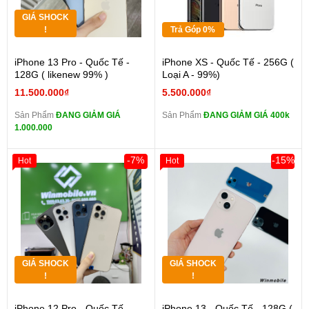
GIÁ SHOCK
!
Trả Góp 0%
iPhone 13 Pro - Quốc Tế -
iPhone XS - Quốc Tế - 256G (
128G ( likenew 99% )
Loại A - 99%)
11.500.000₫
5.500.000₫
Sản Phẩm
ĐANG GIẢM GIÁ
Sản Phẩm
ĐANG GIẢM GIÁ 400k
1.000.000
-7%
-15%
Hot
Hot
GIÁ SHOCK
GIÁ SHOCK
!
!
iPhone 12 Pro - Quốc Tế -
iPhone 13 - Quốc Tế - 128G (