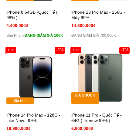
iPhone 8 64GB -Quốc Tế (
iPhone 13 Pro Max - 256G -
98% )
Máy 99%
4.400.000₫
14.300.000₫
Sản Phẩm
ĐANG GIẢM GIÁ 100K
ĐANG GIẢM GIÁ 700.000K
-2%
-7%
Hot
Hot
GIÁ SHOCK
Giá tốt !
!
iPhone 14 Pro Max - 128G -
iPhone 11 Pro - Quốc Tế -
Like New - 99%
64G ( likenew 99% )
16.900.000₫
6.800.000₫