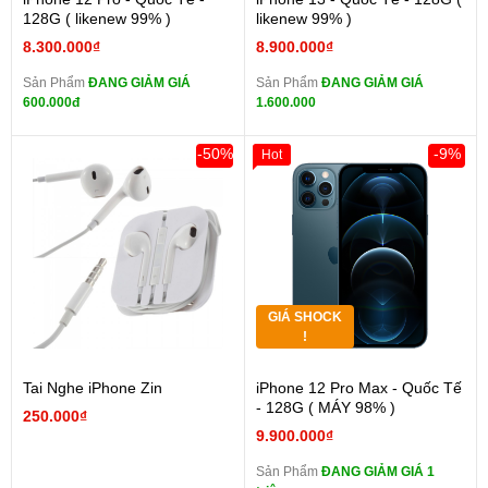
128G ( likenew 99% )
likenew 99% )
8.300.000₫
8.900.000₫
Sản Phẩm
ĐANG GIẢM GIÁ
Sản Phẩm
ĐANG GIẢM GIÁ
600.000đ
1.600.000
-50%
-9%
Hot
GIÁ SHOCK
!
Tai Nghe iPhone Zin
iPhone 12 Pro Max - Quốc Tế
- 128G ( MÁY 98% )
250.000₫
9.900.000₫
Sản Phẩm
ĐANG GIẢM GIÁ 1