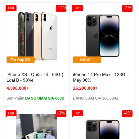
-12%
-2%
Hot
Hot
Trả Góp 0%
Giá tốt !
iPhone XS - Quốc Tế - 64G (
iPhone 14 Pro Max - 128G -
Loại B - 98%)
Máy 98%
4.300.000₫
16.200.000₫
Sản Phẩm
ĐANG GIẢM GIÁ 600k
ĐANG GIẢM GIÁ 300.000đ
-3%
-4%
Hot
Hot