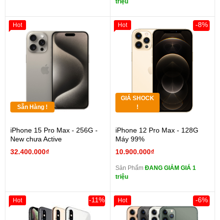
triệu
-8%
Hot
Hot
GIÁ SHOCK
Sẵn Hàng !
!
iPhone 15 Pro Max - 256G -
iPhone 12 Pro Max - 128G
New chưa Active
Máy 99%
32.400.000₫
10.900.000₫
Sản Phẩm
ĐANG GIẢM GIÁ 1
triệu
-11%
-6%
Hot
Hot