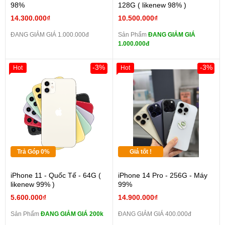
98%
128G ( likenew 98% )
14.300.000₫
10.500.000₫
ĐANG GIẢM GIÁ 1.000.000đ
Sản Phẩm
ĐANG GIẢM GIÁ
1.000.000đ
-3%
-3%
Hot
Hot
Trả Góp 0%
Giá tốt !
iPhone 11 - Quốc Tế - 64G (
iPhone 14 Pro - 256G - Máy
likenew 99% )
99%
5.600.000₫
14.900.000₫
Sản Phẩm
ĐANG GIẢM GIÁ 200k
ĐANG GIẢM GIÁ 400.000đ