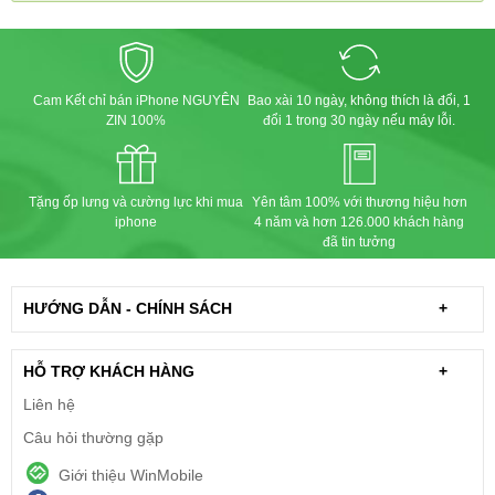
Cam Kết chỉ bán iPhone NGUYÊN
Bao xài 10 ngày, không thích là đổi, 1
ZIN 100%
đổi 1 trong 30 ngày nếu máy lỗi.
Tặng ốp lưng và cường lực khi mua
Yên tâm 100% với thương hiệu hơn
iphone
4 năm và hơn 126.000 khách hàng
đã tin tưởng
HƯỚNG DẪN - CHÍNH SÁCH
+
HỖ TRỢ KHÁCH HÀNG
+
Liên hệ
Câu hỏi thường gặp
Giới thiệu WinMobile