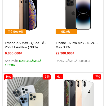
Trả Góp 0%
Giá tốt !
iPhone XS Max - Quốc Tế -
iPhone 15 Pro Max - 512G -
256G LikeNew ( 98%)
Máy 99%
6.900.000₫
22.900.000₫
Sản Phẩm
ĐANG GIẢM GIÁ
ĐANG GIẢM GIÁ 900.000đ
1tr390k
-8%
-7%
Hot
Hot