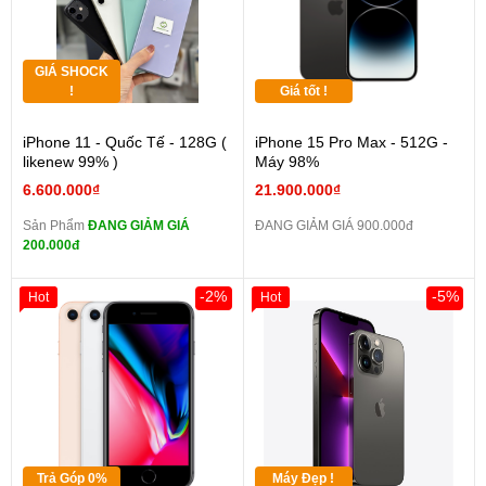
GIÁ SHOCK
!
Giá tốt !
iPhone 11 - Quốc Tế - 128G (
iPhone 15 Pro Max - 512G -
likenew 99% )
Máy 98%
6.600.000₫
21.900.000₫
Sản Phẩm
ĐANG GIẢM GIÁ
ĐANG GIẢM GIÁ 900.000đ
200.000đ
-2%
-5%
Hot
Hot
Trả Góp 0%
Máy Đẹp !