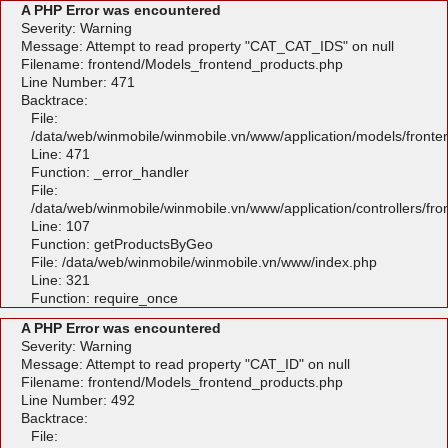
A PHP Error was encountered
Severity: Warning
Message: Attempt to read property "CAT_CAT_IDS" on null
Filename: frontend/Models_frontend_products.php
Line Number: 471
Backtrace:
File:
/data/web/winmobile/winmobile.vn/www/application/models/front
Line: 471
Function: _error_handler
File:
/data/web/winmobile/winmobile.vn/www/application/controllers/fr
Line: 107
Function: getProductsByGeo
File: /data/web/winmobile/winmobile.vn/www/index.php
Line: 321
Function: require_once
A PHP Error was encountered
Severity: Warning
Message: Attempt to read property "CAT_ID" on null
Filename: frontend/Models_frontend_products.php
Line Number: 492
Backtrace:
File: