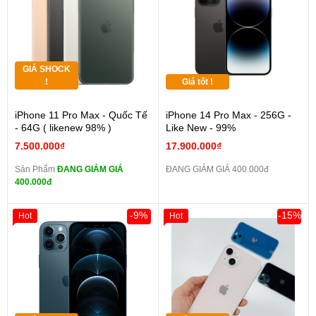
GIÁ SHOCK
!
Giá tốt !
iPhone 11 Pro Max - Quốc Tế
iPhone 14 Pro Max - 256G -
- 64G ( likenew 98% )
Like New - 99%
7.500.000₫
17.900.000₫
Sản Phẩm
ĐANG GIẢM GIÁ
ĐANG GIẢM GIÁ 400.000đ
400.000đ
-9%
-15%
Hot
Hot