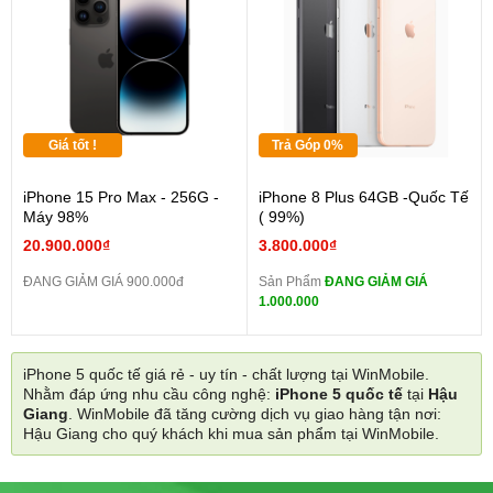
Giá tốt !
Trả Góp 0%
iPhone 15 Pro Max - 256G -
iPhone 8 Plus 64GB -Quốc Tế
Máy 98%
( 99%)
20.900.000₫
3.800.000₫
ĐANG GIẢM GIÁ 900.000đ
Sản Phẩm
ĐANG GIẢM GIÁ
1.000.000
iPhone 5 quốc tế giá rẻ - uy tín - chất lượng tại WinMobile.
Nhằm đáp ứng nhu cầu công nghệ:
iPhone 5 quốc tế
tại
Hậu
Giang
. WinMobile đã tăng cường dịch vụ giao hàng tận nơi:
Hậu Giang cho quý khách khi mua sản phẩm tại WinMobile.