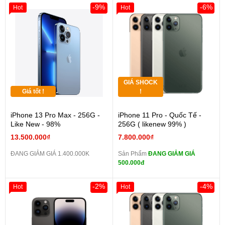
-9%
-6%
Hot
Hot
GIÁ SHOCK
Giá tốt !
!
iPhone 13 Pro Max - 256G -
iPhone 11 Pro - Quốc Tế -
Like New - 98%
256G ( likenew 99% )
13.500.000₫
7.800.000₫
ĐANG GIẢM GIÁ 1.400.000K
Sản Phẩm
ĐANG GIẢM GIÁ
500.000đ
-2%
-4%
Hot
Hot