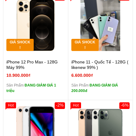
GIÁ SHOCK
GIÁ SHOCK
!
!
iPhone 12 Pro Max - 128G
iPhone 11 - Quốc Tế - 128G (
Máy 99%
likenew 99% )
10.900.000₫
6.600.000₫
Sản Phẩm
ĐANG GIẢM GIÁ 1
Sản Phẩm
ĐANG GIẢM GIÁ
triệu
200.000đ
-2%
-6%
Hot
Hot