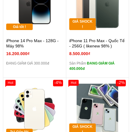
GIÁ SHOCK
Giá tốt !
!
iPhone 14 Pro Max - 128G -
iPhone 11 Pro Max - Quốc Tế
Máy 98%
- 256G ( likenew 98% )
16.200.000₫
8.500.000₫
ĐANG GIẢM GIÁ 300.000đ
Sản Phẩm
ĐANG GIẢM GIÁ
400.000đ
-4%
-2%
Hot
Hot
GIÁ SHOCK