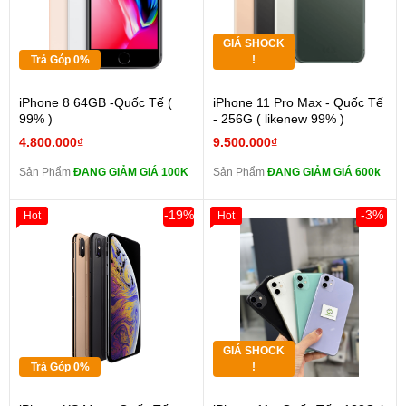
GIÁ SHOCK
Trả Góp 0%
!
iPhone 8 64GB -Quốc Tế (
iPhone 11 Pro Max - Quốc Tế
99% )
- 256G ( likenew 99% )
4.800.000₫
9.500.000₫
Sản Phẩm
ĐANG GIẢM GIÁ 100K
Sản Phẩm
ĐANG GIẢM GIÁ 600k
-19%
-3%
Hot
Hot
GIÁ SHOCK
Trả Góp 0%
!