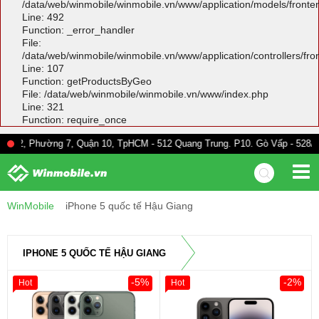
/data/web/winmobile/winmobile.vn/www/application/models/front
Line: 492
Function: _error_handler
File:
/data/web/winmobile/winmobile.vn/www/application/controllers/fr
Line: 107
Function: getProductsByGeo
File: /data/web/winmobile/winmobile.vn/www/index.php
Line: 321
Function: require_once
ờng 7, Quận 10, TpHCM - 512 Quang Trung. P10. Gò Vấp - 528A Trường Chi
WinMobile
iPhone 5 quốc tế Hậu Giang
IPHONE 5 QUỐC TẾ HẬU GIANG
-5%
-2%
Hot
Hot