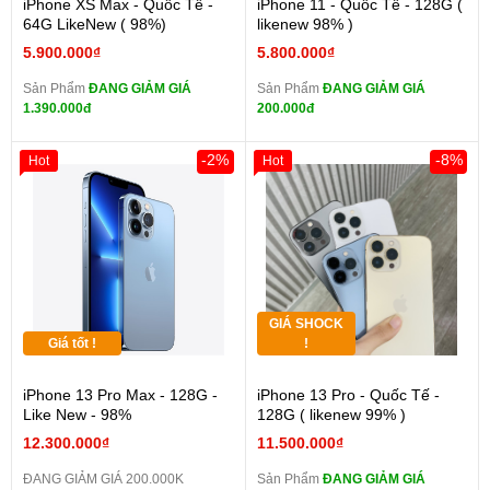
iPhone XS Max - Quốc Tế -
iPhone 11 - Quốc Tế - 128G (
64G LikeNew ( 98%)
likenew 98% )
5.900.000₫
5.800.000₫
Sản Phẩm
ĐANG GIẢM GIÁ
Sản Phẩm
ĐANG GIẢM GIÁ
1.390.000đ
200.000đ
-2%
-8%
Hot
Hot
GIÁ SHOCK
Giá tốt !
!
iPhone 13 Pro Max - 128G -
iPhone 13 Pro - Quốc Tế -
Like New - 98%
128G ( likenew 99% )
12.300.000₫
11.500.000₫
ĐANG GIẢM GIÁ 200.000K
Sản Phẩm
ĐANG GIẢM GIÁ