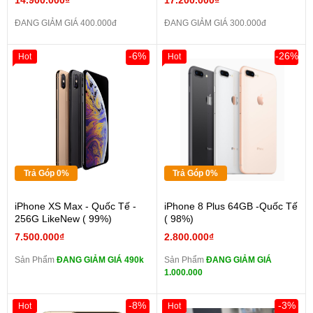
14.900.000₫
17.200.000₫
ĐANG GIẢM GIÁ 400.000đ
ĐANG GIẢM GIÁ 300.000đ
-6%
-26%
Hot
Hot
Trả Góp 0%
Trả Góp 0%
iPhone XS Max - Quốc Tế -
iPhone 8 Plus 64GB -Quốc Tế
256G LikeNew ( 99%)
( 98%)
7.500.000₫
2.800.000₫
Sản Phẩm
ĐANG GIẢM GIÁ 490k
Sản Phẩm
ĐANG GIẢM GIÁ
1.000.000
-8%
-3%
Hot
Hot