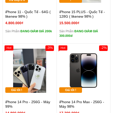
Trả Góp 0%
!
iPhone 11 - Quốc Tế - 64G (
iPhone 15 PLUS - Quốc Tế -
likenew 98% )
128G ( likenew 98% )
4.800.000₫
15.500.000₫
Sản Phẩm
ĐANG GIẢM GIÁ 200k
Sản Phẩm
ĐANG GIẢM GIÁ
300.000đ
-3%
-2%
Hot
Hot
Giá tốt !
Giá tốt !
iPhone 14 Pro - 256G - Máy
iPhone 14 Pro Max - 256G -
99%
Máy 98%