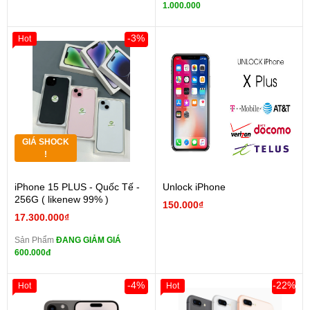
1.000.000
-3%
Hot
GIÁ SHOCK
!
iPhone 15 PLUS - Quốc Tế -
Unlock iPhone
256G ( likenew 99% )
150.000₫
17.300.000₫
Sản Phẩm
ĐANG GIẢM GIÁ
600.000đ
-4%
-22%
Hot
Hot