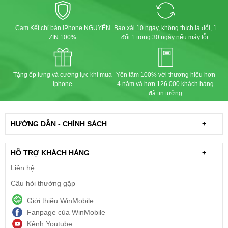
Cam Kết chỉ bán iPhone NGUYÊN
Bao xài 10 ngày, không thích là đổi, 1
ZIN 100%
đổi 1 trong 30 ngày nếu máy lỗi.
Tặng ốp lưng và cường lực khi mua
Yên tâm 100% với thương hiệu hơn
iphone
4 năm và hơn 126.000 khách hàng
đã tin tưởng
HƯỚNG DẪN - CHÍNH SÁCH
+
HỖ TRỢ KHÁCH HÀNG
+
Liên hệ
Câu hỏi thường gặp
Giới thiệu WinMobile
Fanpage của WinMobile
Kênh Youtube