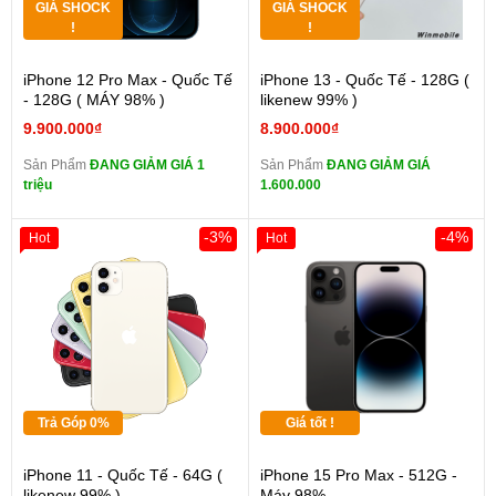
GIÁ SHOCK
GIÁ SHOCK
!
!
iPhone 12 Pro Max - Quốc Tế
iPhone 13 - Quốc Tế - 128G (
- 128G ( MÁY 98% )
likenew 99% )
9.900.000₫
8.900.000₫
Sản Phẩm
ĐANG GIẢM GIÁ 1
Sản Phẩm
ĐANG GIẢM GIÁ
triệu
1.600.000
-3%
-4%
Hot
Hot
Trả Góp 0%
Giá tốt !
iPhone 11 - Quốc Tế - 64G (
iPhone 15 Pro Max - 512G -
likenew 99% )
Máy 98%