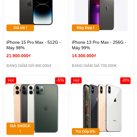
Giá tốt !
Máy Đẹp !
iPhone 15 Pro Max - 512G -
iPhone 13 Pro Max - 256G -
Máy 98%
Máy 99%
21.900.000₫
14.300.000₫
ĐANG GIẢM GIÁ 900.000đ
ĐANG GIẢM GIÁ 700.000K
-5%
-8%
Hot
Hot
GIÁ SHOCK
!
Trả Góp 0%