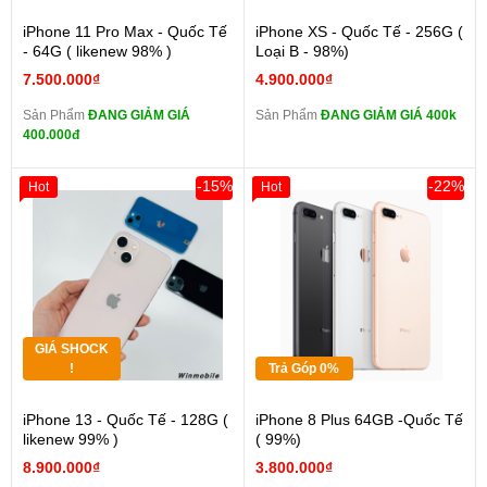
iPhone 11 Pro Max - Quốc Tế
iPhone XS - Quốc Tế - 256G (
- 64G ( likenew 98% )
Loại B - 98%)
7.500.000₫
4.900.000₫
Sản Phẩm
ĐANG GIẢM GIÁ
Sản Phẩm
ĐANG GIẢM GIÁ 400k
400.000đ
-15%
-22%
Hot
Hot
GIÁ SHOCK
!
Trả Góp 0%
iPhone 13 - Quốc Tế - 128G (
iPhone 8 Plus 64GB -Quốc Tế
likenew 99% )
( 99%)
8.900.000₫
3.800.000₫