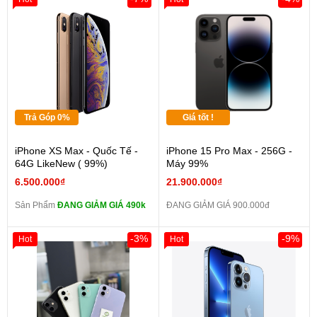
Trả Góp 0%
Giá tốt !
iPhone XS Max - Quốc Tế -
iPhone 15 Pro Max - 256G -
64G LikeNew ( 99%)
Máy 99%
6.500.000₫
21.900.000₫
Sản Phẩm
ĐANG GIẢM GIÁ 490k
ĐANG GIẢM GIÁ 900.000đ
-3%
-9%
Hot
Hot