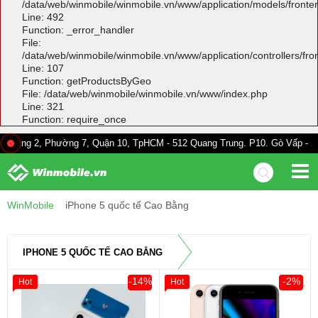
/data/web/winmobile/winmobile.vn/www/application/models/front
Line: 492
Function: _error_handler
File:
/data/web/winmobile/winmobile.vn/www/application/controllers/fr
Line: 107
Function: getProductsByGeo
File: /data/web/winmobile/winmobile.vn/www/index.php
Line: 321
Function: require_once
 Phường 7, Quận 10, TpHCM - 512 Quang Trung. P10. Gò Vấp - 528A Trường
WinMobile
iPhone 5 quốc tế Cao Bằng
IPHONE 5 QUỐC TẾ CAO BẰNG
-14%
-2%
Hot
Hot