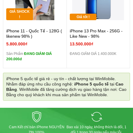
GIÁ SHOCK
!
Giá tốt !
iPhone 11 - Quốc Tế - 128G (
iPhone 13 Pro Max - 256G -
likenew 98% )
Like New - 98%
5.800.000₫
13.500.000₫
Sản Phẩm
ĐANG GIẢM GIÁ
ĐANG GIẢM GIÁ 1.400.000K
200.000đ
iPhone 5 quốc tế giá rẻ - uy tín - chất lượng tại WinMobile.
Nhằm đáp ứng nhu cầu công nghệ:
iPhone 5 quốc tế
tại
Cao
Bằng
. WinMobile đã tăng cường dịch vụ giao hàng tận nơi: Cao
Bằng cho quý khách khi mua sản phẩm tại WinMobile.
Cam Kết chỉ bán iPhone NGUYÊN
Bao xài 10 ngày, không thích là đổi, 1
ZIN 100%
đổi 1 trong 30 ngày nếu máy lỗi.