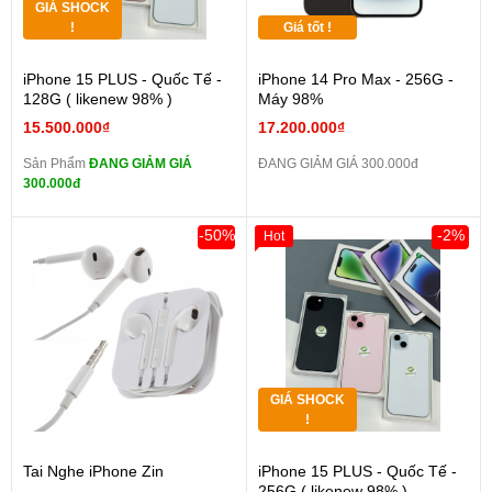
GIÁ SHOCK
!
Giá tốt !
iPhone 15 PLUS - Quốc Tế -
iPhone 14 Pro Max - 256G -
128G ( likenew 98% )
Máy 98%
15.500.000₫
17.200.000₫
Sản Phẩm
ĐANG GIẢM GIÁ
ĐANG GIẢM GIÁ 300.000đ
300.000đ
-50%
-2%
Hot
GIÁ SHOCK
!
Tai Nghe iPhone Zin
iPhone 15 PLUS - Quốc Tế -
256G ( likenew 98% )