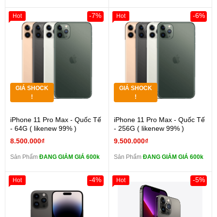
-7%
-6%
Hot
Hot
GIÁ SHOCK
GIÁ SHOCK
!
!
iPhone 11 Pro Max - Quốc Tế
iPhone 11 Pro Max - Quốc Tế
- 64G ( likenew 99% )
- 256G ( likenew 99% )
8.500.000₫
9.500.000₫
Sản Phẩm
ĐANG GIẢM GIÁ 600k
Sản Phẩm
ĐANG GIẢM GIÁ 600k
-4%
-5%
Hot
Hot