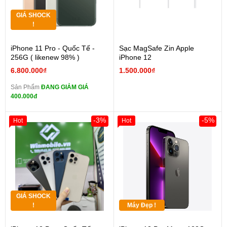
GIÁ SHOCK
!
iPhone 11 Pro - Quốc Tế -
Sạc MagSafe Zin Apple
256G ( likenew 98% )
iPhone 12
6.800.000₫
1.500.000₫
Sản Phẩm
ĐANG GIẢM GIÁ
400.000đ
-3%
-5%
Hot
Hot
GIÁ SHOCK
!
Máy Đẹp !