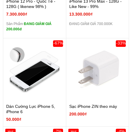
iPhone 12 Pro - Quốc Tế -
iPhone 13 Pro Max - 128G -
128G ( likenew 98% )
Like New - 99%
7.300.000₫
13.300.000₫
Sản Phẩm
ĐANG GIẢM GIÁ
ĐANG GIẢM GIÁ 700.000K
200.000đ
-67%
-33%
Dán Cường Lực iPhone 5,
Sạc iPhone ZIN theo máy
iPhone 6
200.000₫
50.000₫
-7%
-4%
Hot
Hot