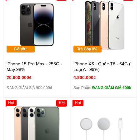
Giá tốt !
Trả Góp 0%
iPhone 15 Pro Max - 256G -
iPhone XS - Quốc Tế - 64G (
Máy 98%
Loại A - 99%)
20.900.000₫
4.900.000₫
ĐANG GIẢM GIÁ 900.000đ
Sản Phẩm
ĐANG GIẢM GIÁ 600k
-6%
Hot
Hot