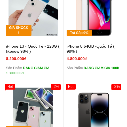
GIÁ SHOCK
!
Trả Góp 0%
iPhone 13 - Quốc Tế - 128G (
iPhone 8 64GB -Quốc Tế (
likenew 98% )
99% )
8.200.000₫
4.800.000₫
Sản Phẩm
ĐANG GIẢM GIÁ
Sản Phẩm
ĐANG GIẢM GIÁ 100K
1.300.000đ
-2%
-2%
Hot
Hot