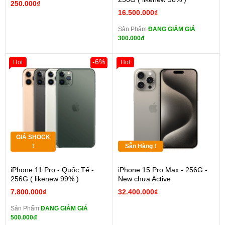
250.000₫
16.500.000₫
Sản Phẩm
ĐANG GIẢM GIÁ
300.000đ
-6%
Hot
Hot
GIÁ SHOCK
!
Sẵn Hàng !
iPhone 11 Pro - Quốc Tế -
iPhone 15 Pro Max - 256G -
256G ( likenew 99% )
New chưa Active
7.800.000₫
32.400.000₫
Sản Phẩm
ĐANG GIẢM GIÁ
500.000đ