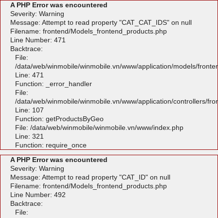
A PHP Error was encountered
Severity: Warning
Message: Attempt to read property "CAT_CAT_IDS" on null
Filename: frontend/Models_frontend_products.php
Line Number: 471
Backtrace:
File:
/data/web/winmobile/winmobile.vn/www/application/models/front
Line: 471
Function: _error_handler
File:
/data/web/winmobile/winmobile.vn/www/application/controllers/fr
Line: 107
Function: getProductsByGeo
File: /data/web/winmobile/winmobile.vn/www/index.php
Line: 321
Function: require_once
A PHP Error was encountered
Severity: Warning
Message: Attempt to read property "CAT_ID" on null
Filename: frontend/Models_frontend_products.php
Line Number: 492
Backtrace:
File: