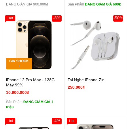
ĐANG GIẢM GIÁ 900.000đ
Sản Phẩm
ĐANG GIẢM GIÁ 600k
-8%
-50%
Hot
GIÁ SHOCK
!
iPhone 12 Pro Max - 128G
Tai Nghe iPhone Zin
Máy 99%
250.000₫
10.900.000₫
Sản Phẩm
ĐANG GIẢM GIÁ 1
triệu
-4%
Hot
Hot