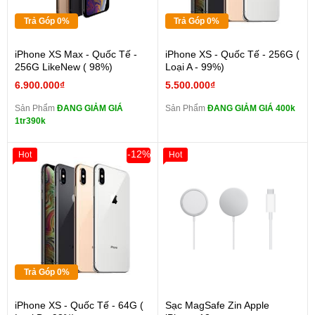
Trả Góp 0%
Trả Góp 0%
iPhone XS Max - Quốc Tế -
iPhone XS - Quốc Tế - 256G (
256G LikeNew ( 98%)
Loại A - 99%)
6.900.000₫
5.500.000₫
Sản Phẩm
ĐANG GIẢM GIÁ
Sản Phẩm
ĐANG GIẢM GIÁ 400k
1tr390k
-12%
Hot
Hot
Trả Góp 0%
iPhone XS - Quốc Tế - 64G (
Sạc MagSafe Zin Apple