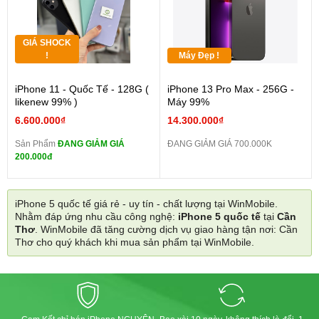
GIÁ SHOCK
!
Máy Đẹp !
iPhone 11 - Quốc Tế - 128G (
iPhone 13 Pro Max - 256G -
likenew 99% )
Máy 99%
6.600.000₫
14.300.000₫
Sản Phẩm
ĐANG GIẢM GIÁ
ĐANG GIẢM GIÁ 700.000K
200.000đ
iPhone 5 quốc tế giá rẻ - uy tín - chất lượng tại WinMobile.
Nhằm đáp ứng nhu cầu công nghệ:
iPhone 5 quốc tế
tại
Cần
Thơ
. WinMobile đã tăng cường dịch vụ giao hàng tận nơi: Cần
Thơ cho quý khách khi mua sản phẩm tại WinMobile.