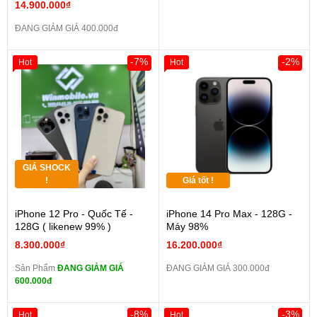
14.900.000₫
ĐANG GIẢM GIÁ 400.000đ
-7%
-2%
Hot
Hot
GIÁ SHOCK
!
Giá tốt !
iPhone 12 Pro - Quốc Tế -
iPhone 14 Pro Max - 128G -
128G ( likenew 99% )
Máy 98%
8.300.000₫
16.200.000₫
Sản Phẩm
ĐANG GIẢM GIÁ
ĐANG GIẢM GIÁ 300.000đ
600.000đ
-8%
-3%
Hot
Hot