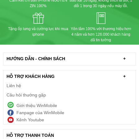
Cam Kết chỉ bán iPhone NGUYÊN
Bao xài 10 ngày, không thích là đổi, 1
ZIN 100%
đổi 1 trong 30 ngày nếu máy lỗi.
Tặng ốp lưng và cường lực khi mua
Yên tâm 100% với thương hiệu hơn
iphone
4 năm và hơn 126.000 khách hàng
đã tin tưởng
HƯỚNG DẪN - CHÍNH SÁCH
+
HỖ TRỢ KHÁCH HÀNG
+
Liên hệ
Câu hỏi thường gặp
Giới thiệu WinMobile
Fanpage của WinMobile
Kênh Youtube
HỖ TRỢ THANH TOÁN