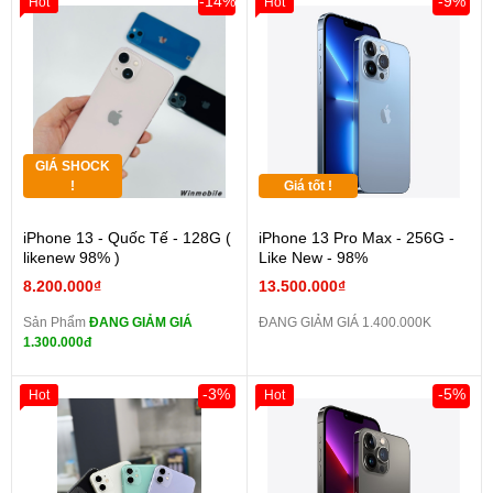
-14%
-9%
Hot
Hot
GIÁ SHOCK
!
Giá tốt !
iPhone 13 - Quốc Tế - 128G (
iPhone 13 Pro Max - 256G -
likenew 98% )
Like New - 98%
8.200.000₫
13.500.000₫
Sản Phẩm
ĐANG GIẢM GIÁ
ĐANG GIẢM GIÁ 1.400.000K
1.300.000đ
-3%
-5%
Hot
Hot