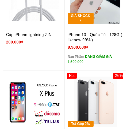
GIÁ SHOCK
!
Cáp iPhone lightning ZIN
iPhone 13 - Quốc Tế - 128G (
likenew 99% )
200.000₫
8.900.000₫
Sản Phẩm
ĐANG GIẢM GIÁ
1.600.000
-26%
Hot
Trả Góp 0%