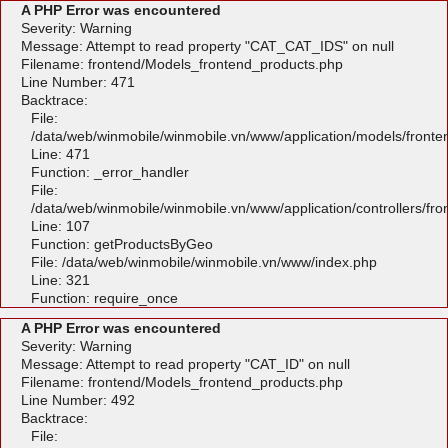
A PHP Error was encountered
Severity: Warning
Message: Attempt to read property "CAT_CAT_IDS" on null
Filename: frontend/Models_frontend_products.php
Line Number: 471
Backtrace:
File:
/data/web/winmobile/winmobile.vn/www/application/models/front
Line: 471
Function: _error_handler
File:
/data/web/winmobile/winmobile.vn/www/application/controllers/fr
Line: 107
Function: getProductsByGeo
File: /data/web/winmobile/winmobile.vn/www/index.php
Line: 321
Function: require_once
A PHP Error was encountered
Severity: Warning
Message: Attempt to read property "CAT_ID" on null
Filename: frontend/Models_frontend_products.php
Line Number: 492
Backtrace:
File: