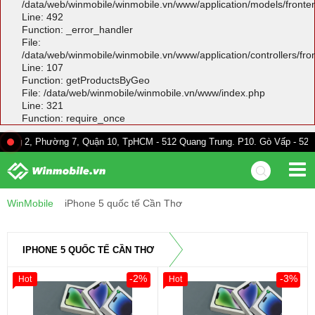
/data/web/winmobile/winmobile.vn/www/application/models/front
Line: 492
Function: _error_handler
File:
/data/web/winmobile/winmobile.vn/www/application/controllers/fr
Line: 107
Function: getProductsByGeo
File: /data/web/winmobile/winmobile.vn/www/index.php
Line: 321
Function: require_once
hường 7, Quận 10, TpHCM - 512 Quang Trung. P10. Gò Vấp - 528A Trường C
WinMobile
iPhone 5 quốc tế Cần Thơ
IPHONE 5 QUỐC TẾ CẦN THƠ
-2%
-3%
Hot
Hot