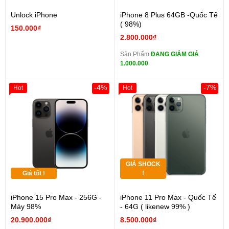
Unlock iPhone
iPhone 8 Plus 64GB -Quốc Tế
( 98%)
150.000₫
2.800.000₫
Sản Phẩm
ĐANG GIẢM GIÁ
1.000.000
-4%
-7%
Hot
Hot
GIÁ SHOCK
Giá tốt !
!
iPhone 15 Pro Max - 256G -
iPhone 11 Pro Max - Quốc Tế
Máy 98%
- 64G ( likenew 99% )
20.900.000₫
8.500.000₫