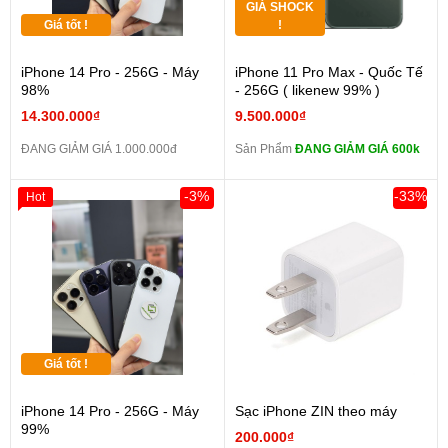
GIÁ SHOCK
Giá tốt !
!
iPhone 14 Pro - 256G - Máy
iPhone 11 Pro Max - Quốc Tế
98%
- 256G ( likenew 99% )
14.300.000₫
9.500.000₫
ĐANG GIẢM GIÁ 1.000.000đ
Sản Phẩm
ĐANG GIẢM GIÁ 600k
-3%
-33%
Hot
Giá tốt !
iPhone 14 Pro - 256G - Máy
Sạc iPhone ZIN theo máy
99%
200.000₫