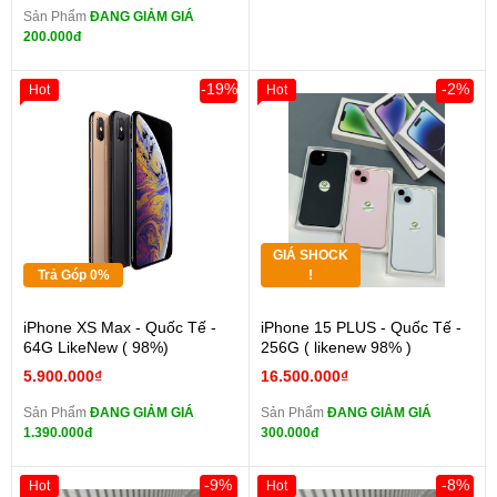
Sản Phẩm
ĐANG GIẢM GIÁ
200.000đ
-19%
-2%
Hot
Hot
GIÁ SHOCK
Trả Góp 0%
!
iPhone XS Max - Quốc Tế -
iPhone 15 PLUS - Quốc Tế -
64G LikeNew ( 98%)
256G ( likenew 98% )
5.900.000₫
16.500.000₫
Sản Phẩm
ĐANG GIẢM GIÁ
Sản Phẩm
ĐANG GIẢM GIÁ
1.390.000đ
300.000đ
-9%
-8%
Hot
Hot