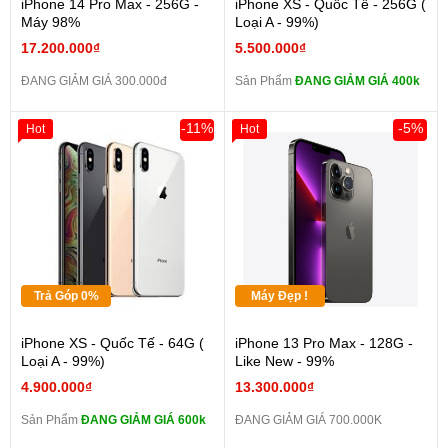
iPhone 14 Pro Max - 256G -
iPhone XS - Quốc Tế - 256G (
Máy 98%
Loại A - 99%)
17.200.000₫
5.500.000₫
ĐANG GIẢM GIÁ 300.000đ
Sản Phẩm
ĐANG GIẢM GIÁ 400k
-11%
-5%
Hot
Hot
Trả Góp 0%
Máy Đẹp !
iPhone XS - Quốc Tế - 64G (
iPhone 13 Pro Max - 128G -
Loại A - 99%)
Like New - 99%
4.900.000₫
13.300.000₫
Sản Phẩm
ĐANG GIẢM GIÁ 600k
ĐANG GIẢM GIÁ 700.000K