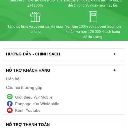
Cam Kết chỉ bán iPhone NGUYÊN
Bao xài 10 ngày, không thích là đổi, 1
ZIN 100%
đổi 1 trong 30 ngày nếu máy lỗi.
Tặng ốp lưng và cường lực khi mua
Yên tâm 100% với thương hiệu hơn
iphone
4 năm và hơn 126.000 khách hàng
đã tin tưởng
HƯỚNG DẪN - CHÍNH SÁCH
+
HỖ TRỢ KHÁCH HÀNG
+
Liên hệ
Câu hỏi thường gặp
Giới thiệu WinMobile
Fanpage của WinMobile
Kênh Youtube
HỖ TRỢ THANH TOÁN