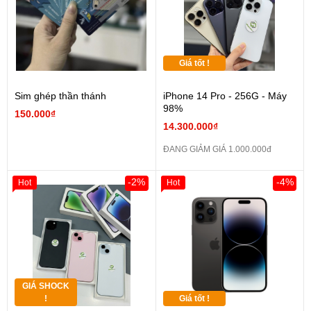
Giá tốt !
Sim ghép thần thánh
iPhone 14 Pro - 256G - Máy
98%
150.000₫
14.300.000₫
ĐANG GIẢM GIÁ 1.000.000đ
-2%
-4%
Hot
Hot
GIÁ SHOCK
!
Giá tốt !