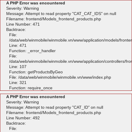
A PHP Error was encountered
Severity: Warning
Message: Attempt to read property "CAT_CAT_IDS" on null
Filename: frontend/Models_frontend_products.php
Line Number: 471
Backtrace:
File:
/data/web/winmobile/winmobile.vn/www/application/models/front
Line: 471
Function: _error_handler
File:
/data/web/winmobile/winmobile.vn/www/application/controllers/fr
Line: 107
Function: getProductsByGeo
File: /data/web/winmobile/winmobile.vn/www/index.php
Line: 321
Function: require_once
A PHP Error was encountered
Severity: Warning
Message: Attempt to read property "CAT_ID" on null
Filename: frontend/Models_frontend_products.php
Line Number: 492
Backtrace:
File: