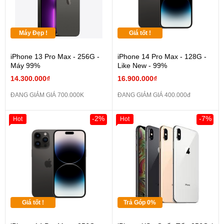
Máy Đẹp !
Giá tốt !
iPhone 13 Pro Max - 256G -
iPhone 14 Pro Max - 128G -
Máy 99%
Like New - 99%
14.300.000₫
16.900.000₫
ĐANG GIẢM GIÁ 700.000K
ĐANG GIẢM GIÁ 400.000đ
-2%
-7%
Hot
Hot
Giá tốt !
Trả Góp 0%