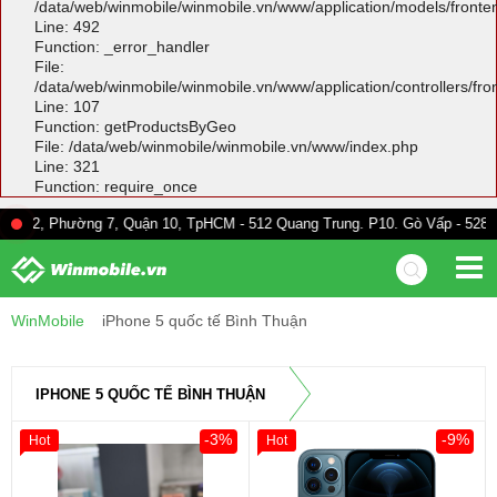
/data/web/winmobile/winmobile.vn/www/application/models/front
Line: 492
Function: _error_handler
File:
/data/web/winmobile/winmobile.vn/www/application/controllers/fr
Line: 107
Function: getProductsByGeo
File: /data/web/winmobile/winmobile.vn/www/index.php
Line: 321
Function: require_once
ờng 7, Quận 10, TpHCM - 512 Quang Trung. P10. Gò Vấp - 528A Trường Ch
WinMobile
iPhone 5 quốc tế Bình Thuận
IPHONE 5 QUỐC TẾ BÌNH THUẬN
-3%
-9%
Hot
Hot