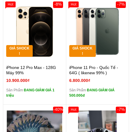
-8%
-7%
Hot
Hot
GIÁ SHOCK
GIÁ SHOCK
!
!
iPhone 12 Pro Max - 128G
iPhone 11 Pro - Quốc Tế -
Máy 99%
64G ( likenew 99% )
10.900.000₫
6.800.000₫
Sản Phẩm
ĐANG GIẢM GIÁ 1
Sản Phẩm
ĐANG GIẢM GIÁ
triệu
500.000đ
-40%
-7%
Hot