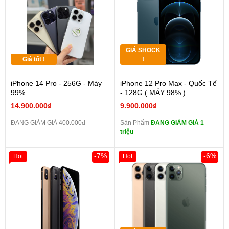
GIÁ SHOCK
Giá tốt !
!
iPhone 14 Pro - 256G - Máy
iPhone 12 Pro Max - Quốc Tế
99%
- 128G ( MÁY 98% )
14.900.000₫
9.900.000₫
ĐANG GIẢM GIÁ 400.000đ
Sản Phẩm
ĐANG GIẢM GIÁ 1
triệu
-7%
-6%
Hot
Hot