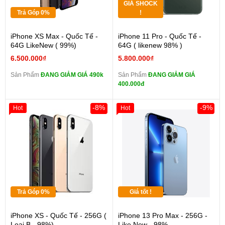
GIÁ SHOCK
Trả Góp 0%
!
iPhone XS Max - Quốc Tế -
iPhone 11 Pro - Quốc Tế -
64G LikeNew ( 99%)
64G ( likenew 98% )
6.500.000₫
5.800.000₫
Sản Phẩm
ĐANG GIẢM GIÁ 490k
Sản Phẩm
ĐANG GIẢM GIÁ
400.000đ
-8%
-9%
Hot
Hot
Trả Góp 0%
Giá tốt !
iPhone XS - Quốc Tế - 256G (
iPhone 13 Pro Max - 256G -
Loại B - 98%)
Like New - 98%