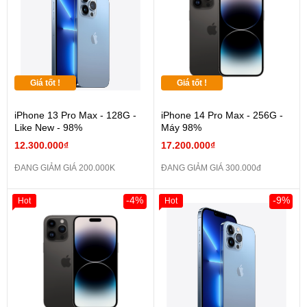
Giá tốt !
Giá tốt !
iPhone 13 Pro Max - 128G -
iPhone 14 Pro Max - 256G -
Like New - 98%
Máy 98%
12.300.000₫
17.200.000₫
ĐANG GIẢM GIÁ 200.000K
ĐANG GIẢM GIÁ 300.000đ
-4%
-9%
Hot
Hot