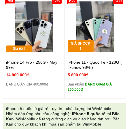
-3%
-3%
Hot
Hot
GIÁ SHOCK
Giá tốt !
!
iPhone 14 Pro - 256G - Máy
iPhone 11 - Quốc Tế - 128G (
99%
likenew 98% )
14.900.000₫
5.800.000₫
ĐANG GIẢM GIÁ 400.000đ
Sản Phẩm
ĐANG GIẢM GIÁ
200.000đ
iPhone 5 quốc tế giá rẻ - uy tín - chất lượng tại WinMobile.
Nhằm đáp ứng nhu cầu công nghệ:
iPhone 5 quốc tế
tại
Bắc
Kạn
. WinMobile đã tăng cường dịch vụ giao hàng tận nơi: Bắc
Kạn cho quý khách khi mua sản phẩm tại WinMobile.