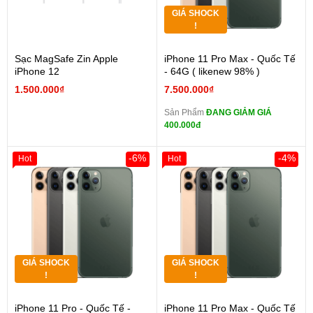
GIÁ SHOCK
!
Sạc MagSafe Zin Apple
iPhone 11 Pro Max - Quốc Tế
iPhone 12
- 64G ( likenew 98% )
1.500.000₫
7.500.000₫
Sản Phẩm
ĐANG GIẢM GIÁ
400.000đ
-6%
-4%
Hot
Hot
GIÁ SHOCK
GIÁ SHOCK
!
!
iPhone 11 Pro - Quốc Tế -
iPhone 11 Pro Max - Quốc Tế