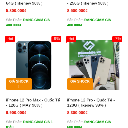
64G ( likenew 98% )
- 256G ( likenew 98% )
5.800.000₫
8.500.000₫
Sản Phẩm
ĐANG GIẢM GIÁ
Sản Phẩm
ĐANG GIẢM GIÁ
400.000đ
400.000đ
-9%
-7%
Hot
Hot
GIÁ SHOCK
GIÁ SHOCK
!
!
iPhone 12 Pro Max - Quốc Tế
iPhone 12 Pro - Quốc Tế -
- 128G ( MÁY 98% )
128G ( likenew 99% )
9.900.000₫
8.300.000₫
Sản Phẩm
ĐANG GIẢM GIÁ 1
Sản Phẩm
ĐANG GIẢM GIÁ
triệu
600.000đ