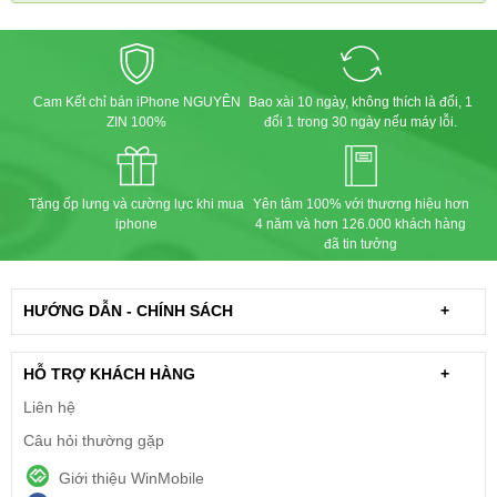
Cam Kết chỉ bán iPhone NGUYÊN
Bao xài 10 ngày, không thích là đổi, 1
ZIN 100%
đổi 1 trong 30 ngày nếu máy lỗi.
Tặng ốp lưng và cường lực khi mua
Yên tâm 100% với thương hiệu hơn
iphone
4 năm và hơn 126.000 khách hàng
đã tin tưởng
HƯỚNG DẪN - CHÍNH SÁCH
+
HỖ TRỢ KHÁCH HÀNG
+
Liên hệ
Câu hỏi thường gặp
Giới thiệu WinMobile