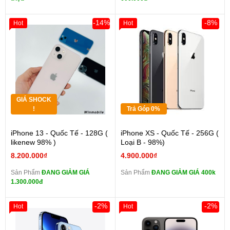
-14%
-8%
Hot
Hot
GIÁ SHOCK
!
Trả Góp 0%
iPhone 13 - Quốc Tế - 128G (
iPhone XS - Quốc Tế - 256G (
likenew 98% )
Loại B - 98%)
8.200.000₫
4.900.000₫
Sản Phẩm
ĐANG GIẢM GIÁ
Sản Phẩm
ĐANG GIẢM GIÁ 400k
1.300.000đ
-2%
-2%
Hot
Hot