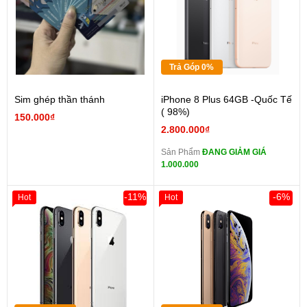
Trả Góp 0%
Sim ghép thần thánh
iPhone 8 Plus 64GB -Quốc Tế
( 98%)
150.000₫
2.800.000₫
Sản Phẩm
ĐANG GIẢM GIÁ
1.000.000
-11%
-6%
Hot
Hot