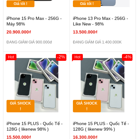
Giá tốt !
Giá tốt !
iPhone 15 Pro Max - 256G -
iPhone 13 Pro Max - 256G -
Máy 98%
Like New - 98%
20.900.000₫
13.500.000₫
ĐANG GIẢM GIÁ 900.000đ
ĐANG GIẢM GIÁ 1.400.000K
-2%
-4%
Hot
Hot
GIÁ SHOCK
GIÁ SHOCK
!
!
iPhone 15 PLUS - Quốc Tế -
iPhone 15 PLUS - Quốc Tế -
128G ( likenew 98% )
128G ( likenew 99% )
15.500.000₫
16.300.000₫