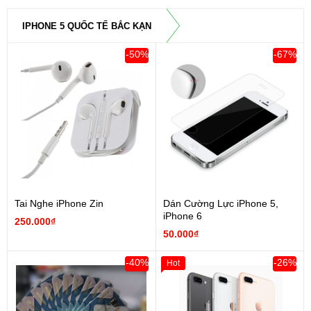
IPHONE 5 QUỐC TẾ BẮC KẠN
-50%
-67%
Tai Nghe iPhone Zin
Dán Cường Lực iPhone 5,
iPhone 6
250.000₫
50.000₫
-40%
-26%
Hot