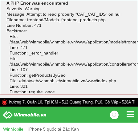
A PHP Error was encountered
Severity: Warning
Message: Attempt to read property "CAT_CAT_IDS" on null
Filename: frontend/Models_frontend_products.php
Line Number: 471
Backtrace:
File:
/data/web/winmobile/winmobile.vn/www/application/models/front
Line: 471
Function: _error_handler
File:
/data/web/winmobile/winmobile.vn/www/application/controllers/fr
Line: 107
Function: getProductsByGeo
File: /data/web/winmobile/winmobile.vn/www/index.php
Line: 321
Function: require_once
g 7, Quận 10, TpHCM - 512 Quang Trung. P10. Gò Vấp - 528A Trường Chinh
WinMobile
iPhone 5 quốc tế Bắc Kạn