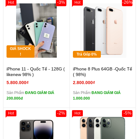
-3%
-26%
Hot
Hot
GIÁ SHOCK
!
Trả Góp 0%
iPhone 11 - Quốc Tế - 128G (
iPhone 8 Plus 64GB -Quốc Tế
likenew 98% )
( 98%)
5.800.000₫
2.800.000₫
Sản Phẩm
ĐANG GIẢM GIÁ
Sản Phẩm
ĐANG GIẢM GIÁ
200.000đ
1.000.000
-2%
-5%
Hot
Hot