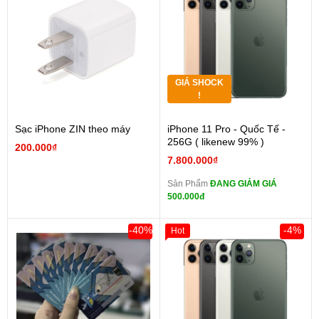
GIÁ SHOCK
!
Sạc iPhone ZIN theo máy
iPhone 11 Pro - Quốc Tế -
256G ( likenew 99% )
200.000₫
7.800.000₫
Sản Phẩm
ĐANG GIẢM GIÁ
500.000đ
-40%
-4%
Hot