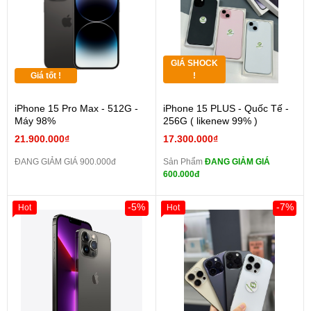
GIÁ SHOCK
Giá tốt !
!
iPhone 15 Pro Max - 512G -
iPhone 15 PLUS - Quốc Tế -
Máy 98%
256G ( likenew 99% )
21.900.000₫
17.300.000₫
ĐANG GIẢM GIÁ 900.000đ
Sản Phẩm
ĐANG GIẢM GIÁ
600.000đ
-5%
-7%
Hot
Hot