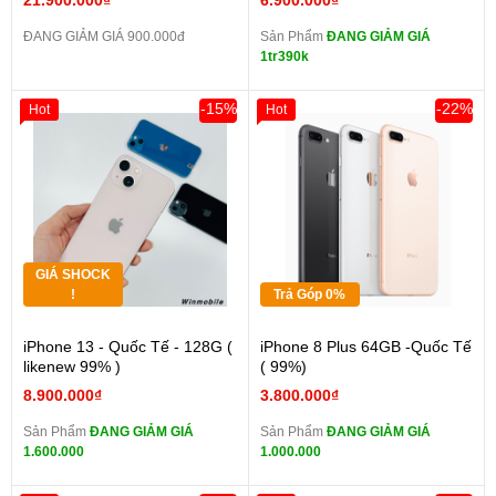
21.900.000₫
6.900.000₫
ĐANG GIẢM GIÁ 900.000đ
Sản Phẩm
ĐANG GIẢM GIÁ
1tr390k
-15%
-22%
Hot
Hot
GIÁ SHOCK
!
Trả Góp 0%
iPhone 13 - Quốc Tế - 128G (
iPhone 8 Plus 64GB -Quốc Tế
likenew 99% )
( 99%)
8.900.000₫
3.800.000₫
Sản Phẩm
ĐANG GIẢM GIÁ
Sản Phẩm
ĐANG GIẢM GIÁ
1.600.000
1.000.000