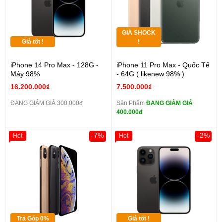
GIÁ SHOCK
Giá tốt !
!
iPhone 14 Pro Max - 128G -
iPhone 11 Pro Max - Quốc Tế
Máy 98%
- 64G ( likenew 98% )
16.200.000₫
7.500.000₫
ĐANG GIẢM GIÁ 300.000đ
Sản Phẩm
ĐANG GIẢM GIÁ
400.000đ
-7%
-2%
Hot
Hot
Trả Góp 0%
Giá tốt !