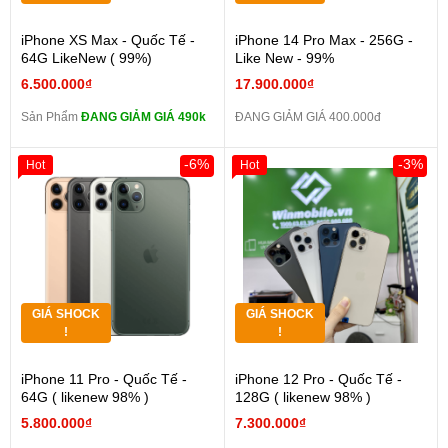
iPhone XS Max - Quốc Tế -
iPhone 14 Pro Max - 256G -
64G LikeNew ( 99%)
Like New - 99%
6.500.000₫
17.900.000₫
Sản Phẩm
ĐANG GIẢM GIÁ 490k
ĐANG GIẢM GIÁ 400.000đ
-6%
-3%
Hot
Hot
GIÁ SHOCK
GIÁ SHOCK
!
!
iPhone 11 Pro - Quốc Tế -
iPhone 12 Pro - Quốc Tế -
64G ( likenew 98% )
128G ( likenew 98% )
5.800.000₫
7.300.000₫