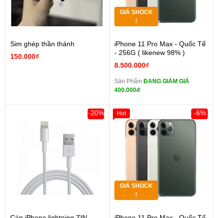
GIÁ SHOCK
!
Sim ghép thần thánh
iPhone 11 Pro Max - Quốc Tế
- 256G ( likenew 98% )
150.000₫
8.500.000₫
Sản Phẩm
ĐANG GIẢM GIÁ
400.000đ
-20%
-6%
Hot
GIÁ SHOCK
!
Cáp iPhone lightning ZIN
iPhone 11 Pro Max - Quốc Tế