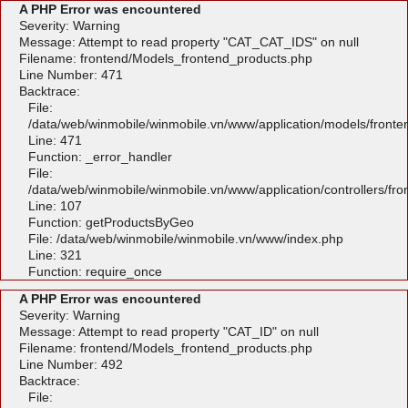
A PHP Error was encountered
Severity: Warning
Message: Attempt to read property "CAT_CAT_IDS" on null
Filename: frontend/Models_frontend_products.php
Line Number: 471
Backtrace:
File:
/data/web/winmobile/winmobile.vn/www/application/models/front
Line: 471
Function: _error_handler
File:
/data/web/winmobile/winmobile.vn/www/application/controllers/fr
Line: 107
Function: getProductsByGeo
File: /data/web/winmobile/winmobile.vn/www/index.php
Line: 321
Function: require_once
A PHP Error was encountered
Severity: Warning
Message: Attempt to read property "CAT_ID" on null
Filename: frontend/Models_frontend_products.php
Line Number: 492
Backtrace:
File: