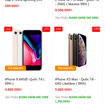
- 256G ( likenew 99% )
200.000₫
9.500.000₫
Sản Phẩm
ĐANG GIẢM GIÁ 600k
-2%
-19%
Hot
Hot
Trả Góp 0%
Trả Góp 0%
iPhone 8 64GB -Quốc Tế (
iPhone XS Max - Quốc Tế -
99% )
64G LikeNew ( 98%)
4.800.000₫
5.900.000₫
Sản Phẩm
ĐANG GIẢM GIÁ 100K
Sản Phẩm
ĐANG GIẢM GIÁ
1.390.000đ