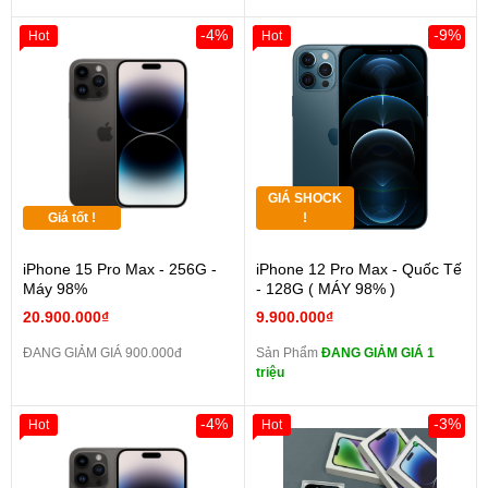
-4%
-9%
Hot
Hot
GIÁ SHOCK
Giá tốt !
!
iPhone 15 Pro Max - 256G -
iPhone 12 Pro Max - Quốc Tế
Máy 98%
- 128G ( MÁY 98% )
20.900.000₫
9.900.000₫
ĐANG GIẢM GIÁ 900.000đ
Sản Phẩm
ĐANG GIẢM GIÁ 1
triệu
-4%
-3%
Hot
Hot