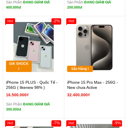
Sản Phẩm
ĐANG GIẢM GIÁ
Sản Phẩm
ĐANG GIẢM GIÁ
400.000đ
200.000đ
-2%
Hot
Hot
GIÁ SHOCK
!
Sẵn Hàng !
iPhone 15 PLUS - Quốc Tế -
iPhone 15 Pro Max - 256G -
256G ( likenew 98% )
New chưa Active
16.500.000₫
32.400.000₫
Sản Phẩm
ĐANG GIẢM GIÁ
300.000đ
-7%
-9%
Hot
Hot