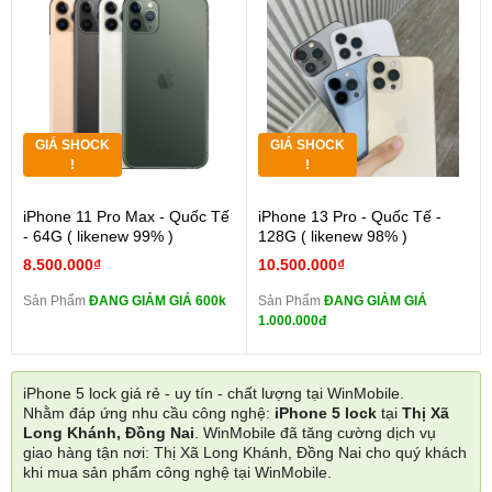
GIÁ SHOCK
GIÁ SHOCK
!
!
iPhone 11 Pro Max - Quốc Tế
iPhone 13 Pro - Quốc Tế -
- 64G ( likenew 99% )
128G ( likenew 98% )
8.500.000₫
10.500.000₫
Sản Phẩm
ĐANG GIẢM GIÁ 600k
Sản Phẩm
ĐANG GIẢM GIÁ
1.000.000đ
iPhone 5 lock giá rẻ - uy tín - chất lượng tại WinMobile.
Nhằm đáp ứng nhu cầu công nghệ:
iPhone 5 lock
tại
Thị Xã
Long Khánh, Đồng Nai
. WinMobile đã tăng cường dịch vụ
giao hàng tận nơi: Thị Xã Long Khánh, Đồng Nai cho quý khách
khi mua sản phẩm công nghệ tại WinMobile.