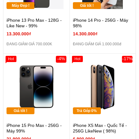
Máy Đẹp !
Giá tốt !
iPhone 13 Pro Max - 128G -
iPhone 14 Pro - 256G - Máy
Like New - 99%
98%
13.300.000₫
14.300.000₫
ĐANG GIẢM GIÁ 700.000K
ĐANG GIẢM GIÁ 1.000.000đ
-4%
-17%
Hot
Hot
Giá tốt !
Trả Góp 0%
iPhone 15 Pro Max - 256G -
iPhone XS Max - Quốc Tế -
Máy 99%
256G LikeNew ( 98%)