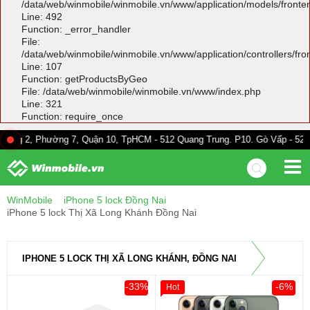
/data/web/winmobile/winmobile.vn/www/application/models/front
Line: 492
Function: _error_handler
File:
/data/web/winmobile/winmobile.vn/www/application/controllers/fr
Line: 107
Function: getProductsByGeo
File: /data/web/winmobile/winmobile.vn/www/index.php
Line: 321
Function: require_once
hường 7, Quận 10, TpHCM - 512 Quang Trung. P10. Gò Vấp - 528A Trường C
WinMobile
iPhone 5 lock Đồng Nai
iPhone 5 lock Thị Xã Long Khánh Đồng Nai
IPHONE 5 LOCK THỊ XÃ LONG KHÁNH, ĐỒNG NAI
-33%
-6%
Hot