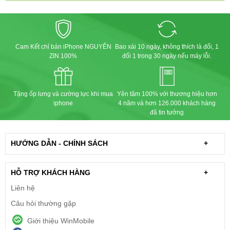
Cam Kết chỉ bán iPhone NGUYÊN
Bao xài 10 ngày, không thích là đổi, 1
ZIN 100%
đổi 1 trong 30 ngày nếu máy lỗi.
Tặng ốp lưng và cường lực khi mua
Yên tâm 100% với thương hiệu hơn
iphone
4 năm và hơn 126.000 khách hàng
đã tin tưởng
HƯỚNG DẪN - CHÍNH SÁCH
+
HỖ TRỢ KHÁCH HÀNG
+
Liên hệ
Câu hỏi thường gặp
Giới thiệu WinMobile