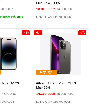
Like New - 99%
tai nghe iPhone 6S
13.300.000₫
.300.000₫
14.000.000₫
G GIẢM GIÁ 400k
ĐANG GIẢM GIÁ 700.000K
tai nghe iPhone X
Sạc Cáp ZIN
-4%
-5%
Hot
Pin dự phòng và
 Khác
Máy Đẹp !
o Max - 512G -
iPhone 13 Pro Max - 256G -
Máy 99%
14.300.000₫
22.800.000₫
15.000.000₫
 900.000đ
ĐANG GIẢM GIÁ 700.000K