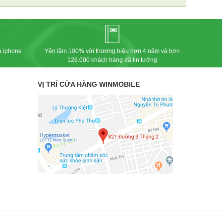
 Khác
các Phụ Kiện Khác
a iphone
Yên tâm 100% với thương hiệu hơn 4 năm và hơn
126.000 khách hàng đã tin tưởng
VỊ TRÍ CỬA HÀNG WINMOBILE