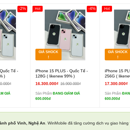
-2%
-4%
Hot
Hot
Khách Hàng
Giảm 100.000đ
Khách Hàng
Giảm 100.00
Thân Thiết
Thân Thiết
Tặng
Tặng
Tặng
Tặng
GIÁ SHOCK
GIÁ SHOCK
Tặng
Tặng
!
!
 lực 10D full
Cường lực 10D full
 Quốc Tế -
iPhone 15 PLUS - Quốc Tế -
iPhone 15 PL
màn
màn
% )
128G ( likenew 99% )
256G ( liken
ghe iPhone 6S
tai nghe iPhone 6S
16.300.000₫
17.300.000₫
00.000₫
16.900.000₫
zin
zin
M GIÁ
Sản Phẩm
ĐANG GIẢM GIÁ
Sản Phẩm
ĐAN
ghe iPhone X
tai nghe iPhone X
600.000đ
600.000đ
zin
zin
áp ZIN
Đổi Sạc Cáp ZIN
Đổi 
ành phố Vinh, Nghệ An
. WinMobile đã tăng cường dịch vụ giao hàng
 dự phòng và
Pin dự phòng và