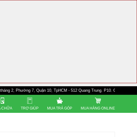
Phường 7, Quận 10, TpHCM - 512 Quang Trung. P10. Gò Vấp - 528A Trường 
 CHỮA
TRỢ GIÚP
MUA TRẢ GÓP
MUA HÀNG ONLINE