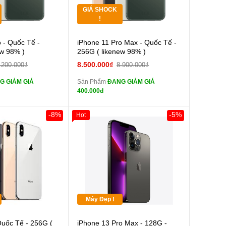
GIÁ SHOCK
Tặng
!
Cường lực 10D full
Cường lực 10D full
 - Quốc Tế -
iPhone 11 Pro Max - Quốc Tế -
màn
ew 98% )
256G ( likenew 98% )
tai nghe iPhone 6S
tai nghe iPhone 6S
8.500.000₫
.200.000₫
8.900.000₫
zin
G GIẢM GIÁ
Sản Phẩm
ĐANG GIẢM GIÁ
tai nghe iPhone X
tai nghe iPhone X
400.000đ
zin
Sạc Cáp ZIN
Đổi Sạc Cáp ZIN
-8%
-5%
Hot
0đ
Khách Hàng
Pin dự phòng và
Pin dự phòng và
 Khác
các Phụ Kiện Khác
Máy Đẹp !
Cường lực 10D full
Quốc Tế - 256G (
iPhone 13 Pro Max - 128G -