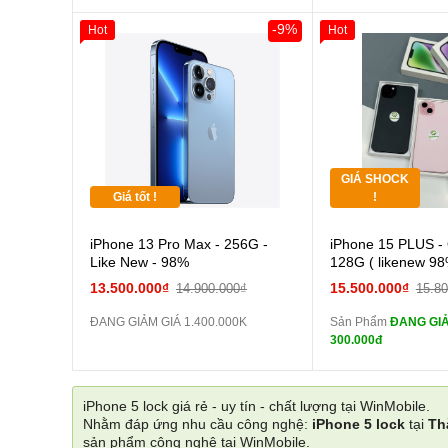
-9%
Hot
Hot
Giảm 100.000đ
Thân Thiết
Tặng
Tặng
GIÁ SHOCK
Tặng
Giá tốt !
!
Cường
iPhone 13 Pro Max - 256G -
iPhone 15 PLUS -
màn
Like New - 98%
128G ( likenew 98
tai n
13.500.000₫
15.500.000₫
14.900.000₫
15.8
zin
ĐANG GIẢM GIÁ 1.400.000K
Sản Phẩm
ĐANG GIẢ
tai n
300.000đ
zin
Đổi Sạc C
iPhone 5 lock giá rẻ - uy tín - chất lượng tại WinMobile.
Nhằm đáp ứng nhu cầu công nghệ:
iPhone 5 lock
tại
Th
Pin
sản phẩm công nghệ tại WinMobile.