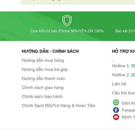
các Phụ Kiện Khác
Cam Kết chỉ bán iPhone NGUYÊN ZIN 100%
Bao xài 10 n
HƯỚNG DẪN - CHÍNH SÁCH
HỖ TRỢ K
Hướng dẫn mua hàng
-
Hotline 1:
0
Hướng dẫn mua trả góp
Hotline 2:
0
Hướng dẫn thanh toán
Liên hệ
Chính sách giao hàng
Câu hỏi th
Chính sách bảo hành
Giới t
Chính Sách Đổi/Trả Hàng & Hoàn Tiền
Fanpag
Kênh 