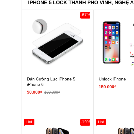
IPHONE 5 LOCK THÀNH PHỐ VINH, NGHỆ 
-67%
Dán Cường Lực iPhone 5,
Unlock iPhone
iPhone 6
150.000₫
50.000₫
150.000₫
-19%
Hot
Hot
Giảm 100.000đ
Khách Hàng
Giảm 100.000đ
Thân Thiết
Thân Thiết