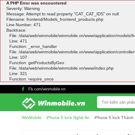
A PHP Error was encountered
Severity: Warning
Message: Attempt to read property "CAT_CAT_IDS" on null
Filename: frontend/Models_frontend_products.php
Line Number: 471
Backtrace:
File: /data/web/winmobile/winmobile.vn/www/application/models/
Line: 471
Function: _error_handler
File: /data/web/winmobile/winmobile.vn/www/application/controlle
Line: 107
Function: getProductsByGeo
File: /data/web/winmobile/winmobile.vn/www/index.php
Line: 321
Function: require_once
Fb.com/winmobile.vn
WinMobile
iPhone 5 lock Nghệ An
iPhone 5 lock Thành