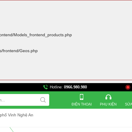
frontend/Models_frontend_products.php
rs/frontend/Geos.php
Hotline:
0966.980.980
821 Đường 3 tháng 2, 
ĐIỆN THOẠI
PHỤ KIỆN
SỬA
 phố Vinh Nghệ An