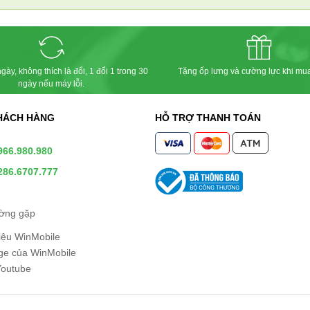
các Phụ Kiện Khác
các Phụ Kiện
gày, không thích là đổi, 1 đổi 1 trong 30
Tặng ốp lưng và cường lực khi mu
ngày nếu máy lỗi.
HÁCH HÀNG
HỖ TRỢ THANH TOÁN
966.980.980
286.6707.777
ường gặp
hiệu WinMobile
e của WinMobile
Youtube