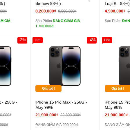
màn
màn
% )
likenew 98% )
Loại B - 98%)
ghe iPhone 6S
tai nghe iPhone 6S
8.200.000₫
4.900.000₫
000₫
9.500.000₫
5
zin
zin
M GIÁ
Sản Phẩm
ĐANG GIẢM GIÁ
Sản Phẩm
ĐAN
ghe iPhone X
tai nghe iPhone X
1.300.000đ
zin
zin
áp ZIN
Đổi Sạc Cáp ZIN
Đổi 
-2%
-4%
Hot
Hot
 dự phòng và
Pin dự phòng và
các Phụ Kiện Khác
các Phụ Kiện
Giá tốt !
Giá tốt !
 - 256G -
iPhone 15 Pro Max - 256G -
iPhone 15 Pr
Máy 99%
Máy 98%
21.900.000₫
21.900.000₫
00.000₫
22.800.000₫
.000đ
ĐANG GIẢM GIÁ 900.000đ
ĐANG GIẢM GIÁ