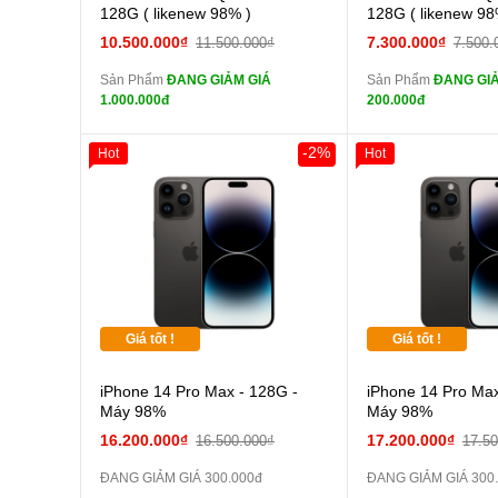
màn
màn
128G ( likenew 98% )
128G ( likenew 98
tai nghe iPhone 6S
tai n
10.500.000₫
7.300.000₫
11.500.000₫
7.500.
zin
zin
Sản Phẩm
ĐANG GIẢM GIÁ
Sản Phẩm
ĐANG GIẢ
tai nghe iPhone X
tai n
1.000.000đ
200.000đ
zin
zin
Đổi Sạc Cáp ZIN
Đổi Sạc C
-2%
Hot
Hot
Pin dự phòng và
Pin
các Phụ Kiện Khác
các Phụ Kiện Khác
Giá tốt !
Giá tốt !
iPhone 14 Pro Max - 128G -
iPhone 14 Pro Max
Máy 98%
Máy 98%
16.200.000₫
17.200.000₫
16.500.000₫
17.5
ĐANG GIẢM GIÁ 300.000đ
ĐANG GIẢM GIÁ 300