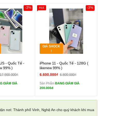
-3%
-3%
Hot
0đ
Khách Hàng
Giảm 100.000đ
Khách Hàng
Thân Thiết
Tặng
Tặng
GIÁ SHOCK
Tặng
!
Cường lực 10D full
Cường lực 10D full
US - Quốc Tế -
iPhone 11 - Quốc Tế - 128G (
màn
ew 99% )
likenew 99% )
tai nghe iPhone 6S
tai nghe iPhone 6S
6.600.000₫
17.900.000₫
6.800.000₫
zin
G GIẢM GIÁ
Sản Phẩm
ĐANG GIẢM GIÁ
tai nghe iPhone X
tai nghe iPhone X
200.000đ
zin
Sạc Cáp ZIN
Đổi Sạc Cáp ZIN
 tận nơi: Thành phố Vinh, Nghệ An cho quý khách khi mua
Pin dự phòng và
Pin dự phòng và