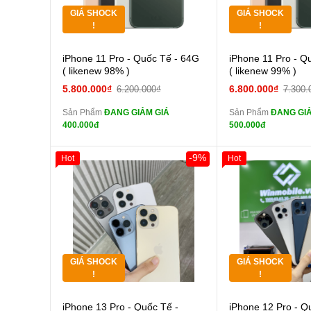
GIÁ SHOCK
GIÁ SHOCK
Tặng
Tặng
!
!
Cường lực 10D full
Cường
iPhone 11 Pro - Quốc Tế - 64G
iPhone 11 Pro - Q
màn
màn
( likenew 98% )
( likenew 99% )
tai nghe iPhone 6S
tai n
5.800.000₫
6.800.000₫
6.200.000₫
7.300.
zin
zin
Sản Phẩm
ĐANG GIẢM GIÁ
Sản Phẩm
ĐANG GIẢ
tai nghe iPhone X
tai n
400.000đ
500.000đ
zin
zin
Đổi Sạc Cáp ZIN
Đổi Sạc C
-9%
Hot
Hot
Giảm 100.000đ
Khách Hàng
Giảm 100.000đ
Thân Thiết
Thân Thiết
Pin dự phòng và
Pin
Tặng
Tặng
các Phụ Kiện Khác
các Phụ Kiện Khác
Tặng
Tặng
GIÁ SHOCK
GIÁ SHOCK
Tặng
Tặng
!
!
Cường lực 10D full
Cường
iPhone 13 Pro - Quốc Tế -
iPhone 12 Pro - Q