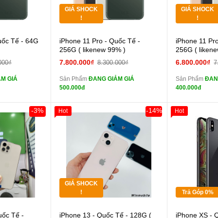
GIÁ SHOCK
GIÁ SHOCK
Tặng
Tặng
!
!
 lực 10D full
Cường lực 10D full
uốc Tế - 64G
iPhone 11 Pro - Quốc Tế -
iPhone 11 Pro
màn
màn
256G ( likenew 99% )
256G ( liken
ghe iPhone 6S
tai nghe iPhone 6S
7.800.000₫
6.800.000₫
000₫
8.300.000₫
7
zin
zin
M GIÁ
Sản Phẩm
ĐANG GIẢM GIÁ
Sản Phẩm
ĐAN
ghe iPhone X
tai nghe iPhone X
500.000đ
400.000đ
zin
zin
áp ZIN
Đổi Sạc Cáp ZIN
Đổi 
-3%
-14%
Hot
Hot
Khách Hàng
Giảm 100.000đ
Khách Hàng
Giảm 100.00
Thân Thiết
Thân Thiết
 dự phòng và
Pin dự phòng và
Tặng
Tặng
các Phụ Kiện Khác
các Phụ Kiện
Tặng
Tặng
GIÁ SHOCK
Tặng
Tặng
!
Trả Góp 0%
 lực 10D full
Cường lực 10D full
uốc Tế -
iPhone 13 - Quốc Tế - 128G (
iPhone XS - 