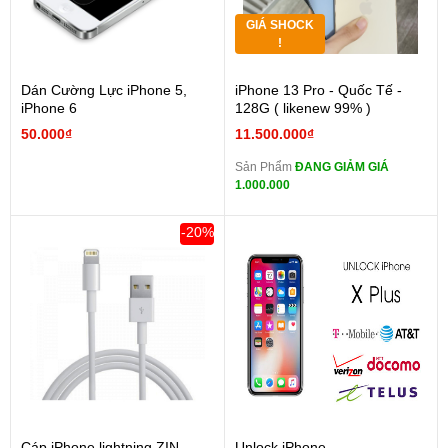
GIÁ SHOCK
!
Dán Cường Lực iPhone 5,
iPhone 13 Pro - Quốc Tế -
iPhone 6
128G ( likenew 99% )
50.000₫
11.500.000₫
Sản Phẩm
ĐANG GIẢM GIÁ
1.000.000
-20%
Cáp iPhone lightning ZIN
Unlock iPhone