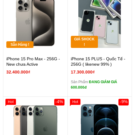
GIÁ SHOCK
Sẵn Hàng !
!
iPhone 15 Pro Max - 256G -
iPhone 15 PLUS - Quốc Tế -
New chưa Active
256G ( likenew 99% )
32.400.000₫
17.300.000₫
Sản Phẩm
ĐANG GIẢM GIÁ
600.000đ
-4%
-9%
Hot
Hot