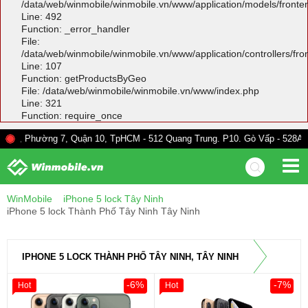
/data/web/winmobile/winmobile.vn/www/application/models/front
Line: 492
Function: _error_handler
File:
/data/web/winmobile/winmobile.vn/www/application/controllers/fr
Line: 107
Function: getProductsByGeo
File: /data/web/winmobile/winmobile.vn/www/index.php
Line: 321
Function: require_once
ng 7, Quận 10, TpHCM - 512 Quang Trung. P10. Gò Vấp - 528A Trường Chin
WinMobile
iPhone 5 lock Tây Ninh
iPhone 5 lock Thành Phố Tây Ninh Tây Ninh
IPHONE 5 LOCK THÀNH PHỐ TÂY NINH, TÂY NINH
-6%
-7%
Hot
Hot