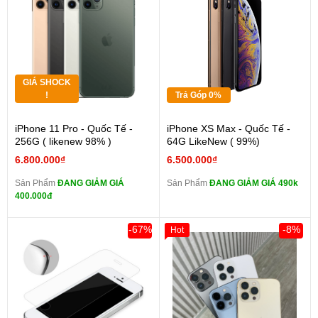
GIÁ SHOCK
!
Trả Góp 0%
iPhone 11 Pro - Quốc Tế -
iPhone XS Max - Quốc Tế -
256G ( likenew 98% )
64G LikeNew ( 99%)
6.800.000₫
6.500.000₫
Sản Phẩm
ĐANG GIẢM GIÁ
Sản Phẩm
ĐANG GIẢM GIÁ 490k
400.000đ
-67%
-8%
Hot