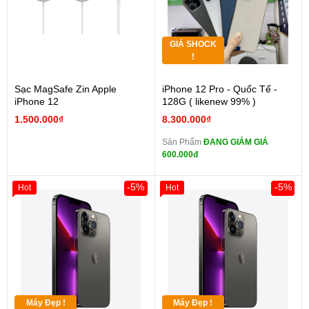
GIÁ SHOCK
!
Sạc MagSafe Zin Apple
iPhone 12 Pro - Quốc Tế -
iPhone 12
128G ( likenew 99% )
1.500.000₫
8.300.000₫
Sản Phẩm
ĐANG GIẢM GIÁ
600.000đ
-5%
-5%
Hot
Hot
Máy Đẹp !
Máy Đẹp !