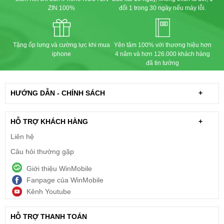
ZIN 100%
đổi 1 trong 30 ngày nếu máy lỗi.
Tặng ốp lưng và cường lực khi mua
Yên tâm 100% với thương hiệu hơn
iphone
4 năm và hơn 126.000 khách hàng
đã tin tưởng
HƯỚNG DẪN - CHÍNH SÁCH
+
HỖ TRỢ KHÁCH HÀNG
+
Liên hệ
Câu hỏi thường gặp
Giới thiệu WinMobile
Fanpage của WinMobile
Kênh Youtube
HỖ TRỢ THANH TOÁN