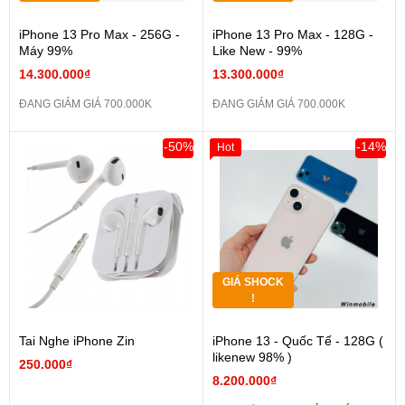
iPhone 13 Pro Max - 256G -
iPhone 13 Pro Max - 128G -
Máy 99%
Like New - 99%
14.300.000₫
13.300.000₫
ĐANG GIẢM GIÁ 700.000K
ĐANG GIẢM GIÁ 700.000K
-50%
-14%
Hot
GIÁ SHOCK
!
Tai Nghe iPhone Zin
iPhone 13 - Quốc Tế - 128G (
likenew 98% )
250.000₫
8.200.000₫