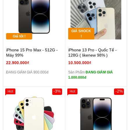
GIÁ SHOCK
Giá tốt !
!
iPhone 15 Pro Max - 512G -
iPhone 13 Pro - Quốc Tế -
Máy 99%
128G ( likenew 98% )
22.900.000₫
10.500.000₫
ĐANG GIẢM GIÁ 900.000đ
Sản Phẩm
ĐANG GIẢM GIÁ
1.000.000đ
-3%
-2%
Hot
Hot