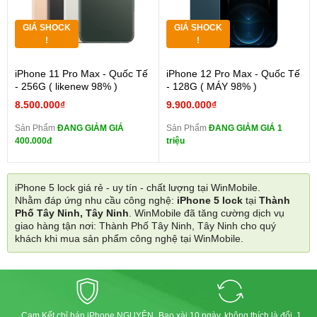
GIÁ SHOCK
GIÁ SHOCK
!
!
iPhone 11 Pro Max - Quốc Tế
iPhone 12 Pro Max - Quốc Tế
- 256G ( likenew 98% )
- 128G ( MÁY 98% )
8.500.000₫
9.900.000₫
Sản Phẩm
ĐANG GIẢM GIÁ
Sản Phẩm
ĐANG GIẢM GIÁ 1
400.000đ
triệu
iPhone 5 lock giá rẻ - uy tín - chất lượng tại WinMobile.
Nhằm đáp ứng nhu cầu công nghệ:
iPhone 5 lock
tại
Thành
Phố Tây Ninh, Tây Ninh
. WinMobile đã tăng cường dịch vụ
giao hàng tận nơi: Thành Phố Tây Ninh, Tây Ninh cho quý
khách khi mua sản phẩm công nghệ tại WinMobile.
Cam Kết chỉ bán iPhone NGUYÊN
Bao xài 10 ngày, không thích là đổi, 1