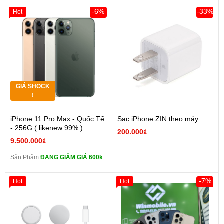
-6%
-33%
Hot
GIÁ SHOCK
!
iPhone 11 Pro Max - Quốc Tế
Sạc iPhone ZIN theo máy
- 256G ( likenew 99% )
200.000₫
9.500.000₫
Sản Phẩm
ĐANG GIẢM GIÁ 600k
-7%
Hot
Hot