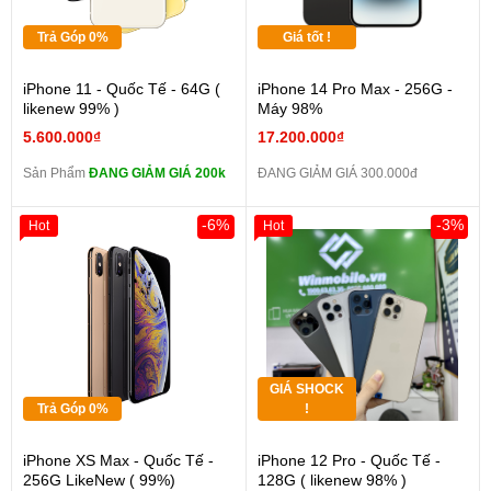
Trả Góp 0%
Giá tốt !
iPhone 11 - Quốc Tế - 64G (
iPhone 14 Pro Max - 256G -
likenew 99% )
Máy 98%
5.600.000₫
17.200.000₫
Sản Phẩm
ĐANG GIẢM GIÁ 200k
ĐANG GIẢM GIÁ 300.000đ
-6%
-3%
Hot
Hot
GIÁ SHOCK
Trả Góp 0%
!
iPhone XS Max - Quốc Tế -
iPhone 12 Pro - Quốc Tế -
256G LikeNew ( 99%)
128G ( likenew 98% )