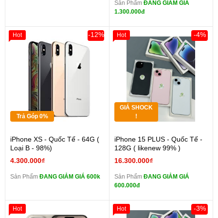
Sản Phẩm
ĐANG GIẢM GIÁ
1.300.000đ
-12%
-4%
Hot
Hot
GIÁ SHOCK
Trả Góp 0%
!
iPhone XS - Quốc Tế - 64G (
iPhone 15 PLUS - Quốc Tế -
Loại B - 98%)
128G ( likenew 99% )
4.300.000₫
16.300.000₫
Sản Phẩm
ĐANG GIẢM GIÁ 600k
Sản Phẩm
ĐANG GIẢM GIÁ
600.000đ
-3%
Hot
Hot