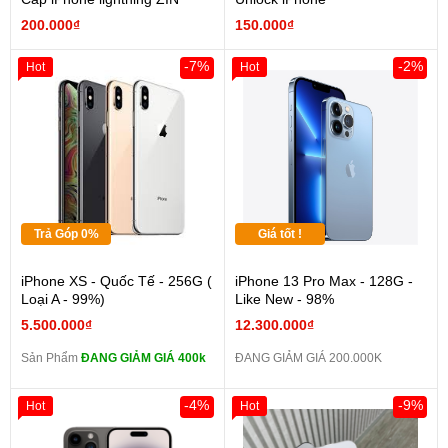
200.000₫
150.000₫
-7%
-2%
Hot
Hot
Trả Góp 0%
Giá tốt !
iPhone XS - Quốc Tế - 256G (
iPhone 13 Pro Max - 128G -
Loại A - 99%)
Like New - 98%
5.500.000₫
12.300.000₫
Sản Phẩm
ĐANG GIẢM GIÁ 400k
ĐANG GIẢM GIÁ 200.000K
-4%
-9%
Hot
Hot