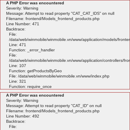
A PHP Error was encountered
Severity: Warning
Message: Attempt to read property "CAT_CAT_IDS" on null
Filename: frontend/Models_frontend_products.php
Line Number: 471
Backtrace:
File:
/data/web/winmobile/winmobile.vn/www/application/models/front
Line: 471
Function: _error_handler
File:
/data/web/winmobile/winmobile.vn/www/application/controllers/fr
Line: 107
Function: getProductsByGeo
File: /data/web/winmobile/winmobile.vn/www/index.php
Line: 321
Function: require_once
A PHP Error was encountered
Severity: Warning
Message: Attempt to read property "CAT_ID" on null
Filename: frontend/Models_frontend_products.php
Line Number: 492
Backtrace:
File: