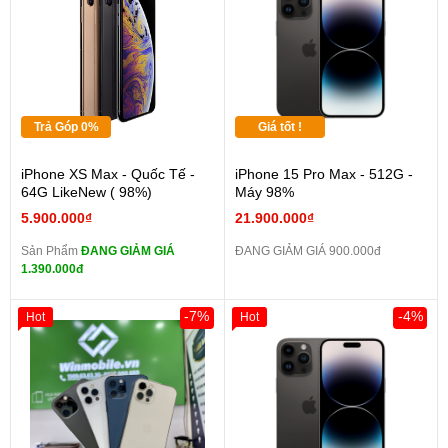
Trả Góp 0%
Giá tốt !
iPhone XS Max - Quốc Tế -
iPhone 15 Pro Max - 512G -
64G LikeNew ( 98%)
Máy 98%
5.900.000₫
21.900.000₫
Sản Phẩm
ĐANG GIẢM GIÁ
ĐANG GIẢM GIÁ 900.000đ
1.390.000đ
-7%
-4%
Hot
Hot