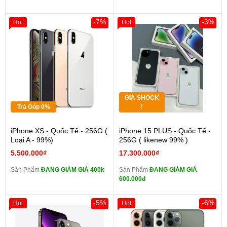
-7%
-3%
Hot
Hot
GIÁ SHOCK
Trả Góp 0%
!
iPhone XS - Quốc Tế - 256G (
iPhone 15 PLUS - Quốc Tế -
Loại A - 99%)
256G ( likenew 99% )
5.500.000₫
17.300.000₫
Sản Phẩm
ĐANG GIẢM GIÁ 400k
Sản Phẩm
ĐANG GIẢM GIÁ
600.000đ
-5%
-6%
Hot
Hot