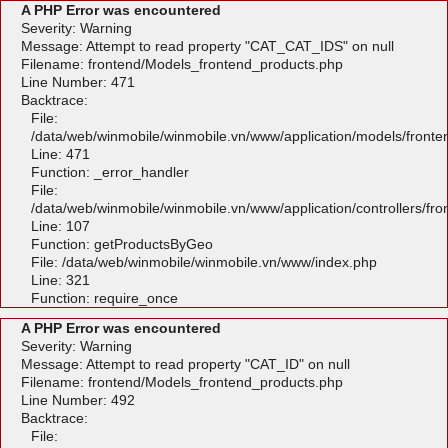
A PHP Error was encountered
Severity: Warning
Message: Attempt to read property "CAT_CAT_IDS" on null
Filename: frontend/Models_frontend_products.php
Line Number: 471
Backtrace:
File:
/data/web/winmobile/winmobile.vn/www/application/models/front
Line: 471
Function: _error_handler
File:
/data/web/winmobile/winmobile.vn/www/application/controllers/fr
Line: 107
Function: getProductsByGeo
File: /data/web/winmobile/winmobile.vn/www/index.php
Line: 321
Function: require_once
A PHP Error was encountered
Severity: Warning
Message: Attempt to read property "CAT_ID" on null
Filename: frontend/Models_frontend_products.php
Line Number: 492
Backtrace:
File: