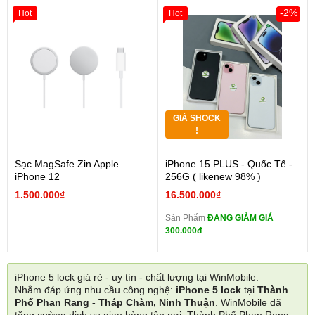
-2%
Hot
Hot
GIÁ SHOCK
!
Sạc MagSafe Zin Apple
iPhone 15 PLUS - Quốc Tế -
iPhone 12
256G ( likenew 98% )
1.500.000₫
16.500.000₫
Sản Phẩm
ĐANG GIẢM GIÁ
300.000đ
iPhone 5 lock giá rẻ - uy tín - chất lượng tại WinMobile.
Nhằm đáp ứng nhu cầu công nghệ:
iPhone 5 lock
tại
Thành
Phố Phan Rang - Tháp Chàm, Ninh Thuận
. WinMobile đã