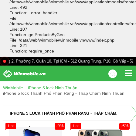
/data/web/winmobile/winmobile.vn/www/application/models/front
Line: 492
Function: _error_handler
File:
/data/web/winmobile/winmobile.vn/www/application/controllers/fr
Line: 107
Function: getProductsByGeo
File: /data/web/winmobile/winmobile.vn/www/index.php
Line: 321
Function: require_once
hường 7, Quận 10, TpHCM - 512 Quang Trung. P10. Gò Vấp - 528A Trường C
WinMobile
iPhone 5 lock Ninh Thuận
iPhone 5 lock Thành Phố Phan Rang - Tháp Chàm Ninh Thuận
IPHONE 5 LOCK THÀNH PHỐ PHAN RANG - THÁP CHÀM,
-9%
-6%
Hot
Hot
NINH THUẬN