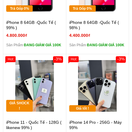
Trả Góp 0%
Trả Góp 0%
iPhone 8 64GB -Quốc Tế (
iPhone 8 64GB -Quốc Tế (
99% )
98% )
4.800.000₫
4.400.000₫
Sản Phẩm
ĐANG GIẢM GIÁ 100K
Sản Phẩm
ĐANG GIẢM GIÁ 100K
-3%
-3%
Hot
Hot
GIÁ SHOCK
!
Giá tốt !
iPhone 11 - Quốc Tế - 128G (
iPhone 14 Pro - 256G - Máy
likenew 99% )
99%