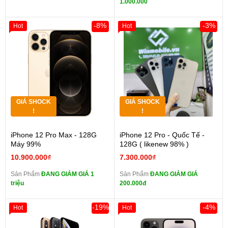
1.000.000
-8%
-3%
Hot
Hot
GIÁ SHOCK
GIÁ SHOCK
!
!
iPhone 12 Pro Max - 128G
iPhone 12 Pro - Quốc Tế -
Máy 99%
128G ( likenew 98% )
10.900.000₫
7.300.000₫
Sản Phẩm
ĐANG GIẢM GIÁ 1
Sản Phẩm
ĐANG GIẢM GIÁ
triệu
200.000đ
-19%
-4%
Hot
Hot