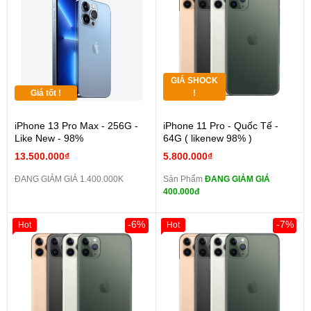
GIÁ SHOCK
Giá tốt !
!
iPhone 13 Pro Max - 256G -
iPhone 11 Pro - Quốc Tế -
Like New - 98%
64G ( likenew 98% )
13.500.000₫
5.800.000₫
ĐANG GIẢM GIÁ 1.400.000K
Sản Phẩm
ĐANG GIẢM GIÁ
400.000đ
-6%
-7%
Hot
Hot