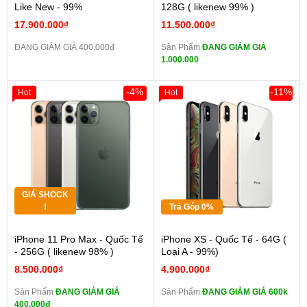
Like New - 99%
128G ( likenew 99% )
17.900.000₫
11.500.000₫
ĐANG GIẢM GIÁ 400.000đ
Sản Phẩm
ĐANG GIẢM GIÁ
1.000.000
-4%
-11%
Hot
Hot
GIÁ SHOCK
!
Trả Góp 0%
iPhone 11 Pro Max - Quốc Tế
iPhone XS - Quốc Tế - 64G (
- 256G ( likenew 98% )
Loại A - 99%)
8.500.000₫
4.900.000₫
Sản Phẩm
ĐANG GIẢM GIÁ
Sản Phẩm
ĐANG GIẢM GIÁ 600k
400.000đ