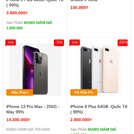
( 99%)
150.000₫
3.800.000₫
Sản Phẩm
ĐANG GIẢM GIÁ
1.000.000
-5%
-26%
Hot
Hot
Máy Đẹp !
Trả Góp 0%
iPhone 13 Pro Max - 256G -
iPhone 8 Plus 64GB -Quốc Tế
Máy 99%
( 98%)
14.300.000₫
2.800.000₫
ĐANG GIẢM GIÁ 700.000K
Sản Phẩm
ĐANG GIẢM GIÁ