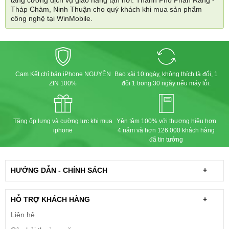
tăng cường dịch vụ giao hàng tận nơi: Thành Phố Phan Rang -
Tháp Chàm, Ninh Thuận cho quý khách khi mua sản phẩm
công nghệ tại WinMobile.
Cam Kết chỉ bán iPhone NGUYÊN
Bao xài 10 ngày, không thích là đổi, 1
ZIN 100%
đổi 1 trong 30 ngày nếu máy lỗi.
Tặng ốp lưng và cường lực khi mua
Yên tâm 100% với thương hiệu hơn
iphone
4 năm và hơn 126.000 khách hàng
đã tin tưởng
HƯỚNG DẪN - CHÍNH SÁCH
+
HỖ TRỢ KHÁCH HÀNG
+
Liên hệ