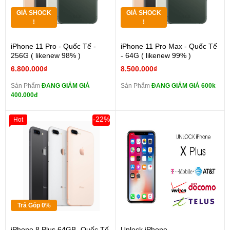
GIÁ SHOCK
GIÁ SHOCK
!
!
iPhone 11 Pro - Quốc Tế -
iPhone 11 Pro Max - Quốc Tế
256G ( likenew 98% )
- 64G ( likenew 99% )
6.800.000₫
8.500.000₫
Sản Phẩm
ĐANG GIẢM GIÁ
Sản Phẩm
ĐANG GIẢM GIÁ 600k
400.000đ
-22%
Hot
Trả Góp 0%
iPhone 8 Plus 64GB -Quốc Tế
Unlock iPhone