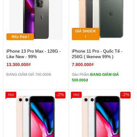
GIÁ SHOCK
Máy Đẹp !
!
iPhone 13 Pro Max - 128G -
iPhone 11 Pro - Quốc Tế -
Like New - 99%
256G ( likenew 99% )
13.300.000₫
7.800.000₫
ĐANG GIẢM GIÁ 700.000K
Sản Phẩm
ĐANG GIẢM GIÁ
500.000đ
-2%
-2%
Hot
Hot