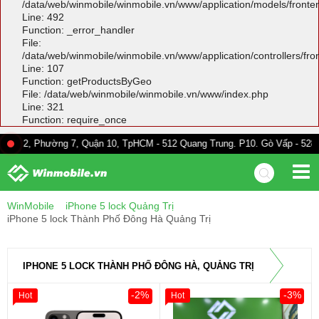
/data/web/winmobile/winmobile.vn/www/application/models/front
Line: 492
Function: _error_handler
File:
/data/web/winmobile/winmobile.vn/www/application/controllers/fr
Line: 107
Function: getProductsByGeo
File: /data/web/winmobile/winmobile.vn/www/index.php
Line: 321
Function: require_once
ường 7, Quận 10, TpHCM - 512 Quang Trung. P10. Gò Vấp - 528A Trường Ch
WinMobile
iPhone 5 lock Quảng Trị
iPhone 5 lock Thành Phố Đông Hà Quảng Trị
IPHONE 5 LOCK THÀNH PHỐ ĐÔNG HÀ, QUẢNG TRỊ
-2%
-3%
Hot
Hot