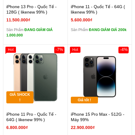
iPhone 13 Pro - Quốc Tế -
iPhone 11 - Quốc Tế - 64G (
128G ( likenew 99% )
likenew 99% )
11.500.000₫
5.600.000₫
Sản Phẩm
ĐANG GIẢM GIÁ
Sản Phẩm
ĐANG GIẢM GIÁ 200k
1.000.000
-7%
-4%
Hot
Hot
GIÁ SHOCK
!
Giá tốt !
iPhone 11 Pro - Quốc Tế -
iPhone 15 Pro Max - 512G -
64G ( likenew 99% )
Máy 99%
6.800.000₫
22.900.000₫