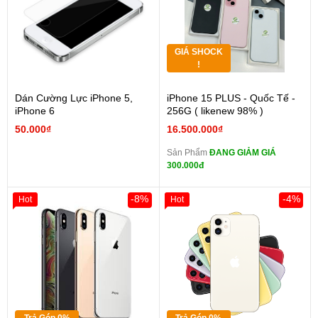
GIÁ SHOCK
!
Dán Cường Lực iPhone 5,
iPhone 15 PLUS - Quốc Tế -
iPhone 6
256G ( likenew 98% )
50.000₫
16.500.000₫
Sản Phẩm
ĐANG GIẢM GIÁ
300.000đ
-8%
-4%
Hot
Hot