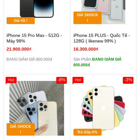
GIÁ SHOCK
Giá tốt !
!
iPhone 15 Pro Max - 512G -
iPhone 15 PLUS - Quốc Tế -
Máy 98%
128G ( likenew 99% )
21.900.000₫
16.300.000₫
ĐANG GIẢM GIÁ 900.000đ
Sản Phẩm
ĐANG GIẢM GIÁ
600.000đ
-8%
-3%
Hot
Hot
GIÁ SHOCK
!
Trả Góp 0%