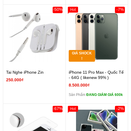
-50%
-7%
Hot
GIÁ SHOCK
!
Tai Nghe iPhone Zin
iPhone 11 Pro Max - Quốc Tế
- 64G ( likenew 99% )
250.000₫
8.500.000₫
Sản Phẩm
ĐANG GIẢM GIÁ 600k
-67%
-2%
Hot