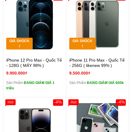
GIÁ SHOCK
GIÁ SHOCK
!
!
iPhone 12 Pro Max - Quốc Tế
iPhone 11 Pro Max - Quốc Tế
- 128G ( MÁY 98% )
- 256G ( likenew 99% )
9.900.000₫
9.500.000₫
Sản Phẩm
ĐANG GIẢM GIÁ 1
Sản Phẩm
ĐANG GIẢM GIÁ 600k
triệu
-4%
-4%
Hot
Hot