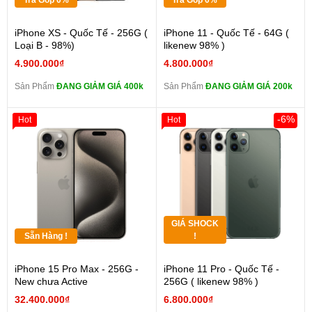
Trả Góp 0%
Trả Góp 0%
iPhone XS - Quốc Tế - 256G (
iPhone 11 - Quốc Tế - 64G (
Loại B - 98%)
likenew 98% )
4.900.000₫
4.800.000₫
Sản Phẩm
ĐANG GIẢM GIÁ 400k
Sản Phẩm
ĐANG GIẢM GIÁ 200k
-6%
Hot
Hot
GIÁ SHOCK
Sẵn Hàng !
!
iPhone 15 Pro Max - 256G -
iPhone 11 Pro - Quốc Tế -
New chưa Active
256G ( likenew 98% )
32.400.000₫
6.800.000₫