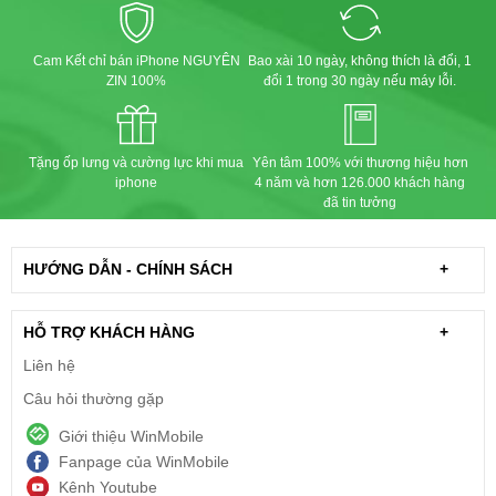
Cam Kết chỉ bán iPhone NGUYÊN
Bao xài 10 ngày, không thích là đổi, 1
ZIN 100%
đổi 1 trong 30 ngày nếu máy lỗi.
Tặng ốp lưng và cường lực khi mua
Yên tâm 100% với thương hiệu hơn
iphone
4 năm và hơn 126.000 khách hàng
đã tin tưởng
HƯỚNG DẪN - CHÍNH SÁCH
+
HỖ TRỢ KHÁCH HÀNG
+
Liên hệ
Câu hỏi thường gặp
Giới thiệu WinMobile
Fanpage của WinMobile
Kênh Youtube