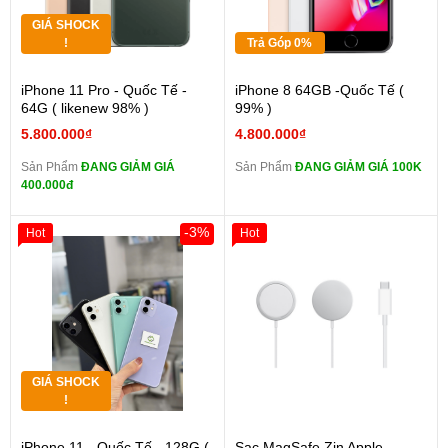
GIÁ SHOCK
!
Trả Góp 0%
iPhone 11 Pro - Quốc Tế -
iPhone 8 64GB -Quốc Tế (
64G ( likenew 98% )
99% )
5.800.000₫
4.800.000₫
Sản Phẩm
ĐANG GIẢM GIÁ
Sản Phẩm
ĐANG GIẢM GIÁ 100K
400.000đ
-3%
Hot
Hot
GIÁ SHOCK
!
iPhone 11 - Quốc Tế - 128G (
Sạc MagSafe Zin Apple