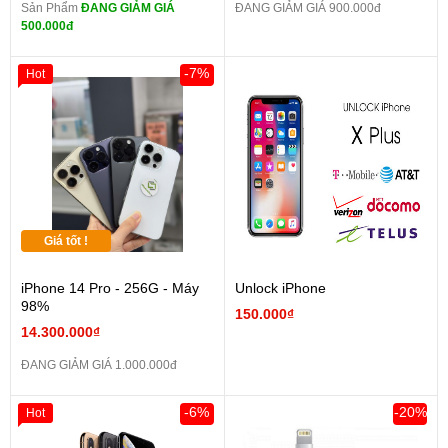
Sản Phẩm
ĐANG GIẢM GIÁ
ĐANG GIẢM GIÁ 900.000đ
500.000đ
-7%
Hot
Giá tốt !
iPhone 14 Pro - 256G - Máy
Unlock iPhone
98%
150.000₫
14.300.000₫
ĐANG GIẢM GIÁ 1.000.000đ
-6%
-20%
Hot