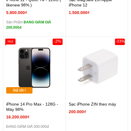
likenew 98% )
iPhone 12
5.800.000₫
1.500.000₫
Sản Phẩm
ĐANG GIẢM GIÁ
200.000đ
-2%
-33%
Hot
Giá tốt !
iPhone 14 Pro Max - 128G -
Sạc iPhone ZIN theo máy
Máy 98%
200.000₫
16.200.000₫
ĐANG GIẢM GIÁ 300.000đ