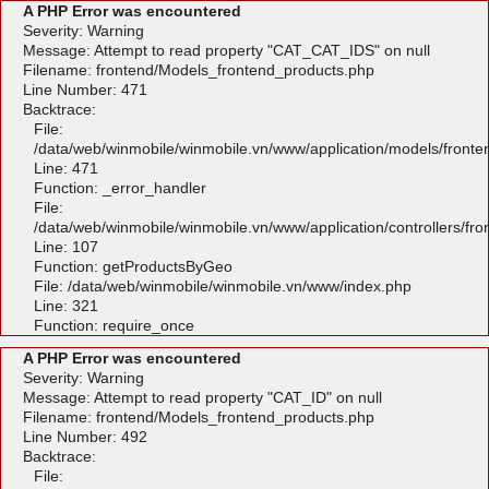
A PHP Error was encountered
Severity: Warning
Message: Attempt to read property "CAT_CAT_IDS" on null
Filename: frontend/Models_frontend_products.php
Line Number: 471
Backtrace:
File:
/data/web/winmobile/winmobile.vn/www/application/models/front
Line: 471
Function: _error_handler
File:
/data/web/winmobile/winmobile.vn/www/application/controllers/fr
Line: 107
Function: getProductsByGeo
File: /data/web/winmobile/winmobile.vn/www/index.php
Line: 321
Function: require_once
A PHP Error was encountered
Severity: Warning
Message: Attempt to read property "CAT_ID" on null
Filename: frontend/Models_frontend_products.php
Line Number: 492
Backtrace:
File: