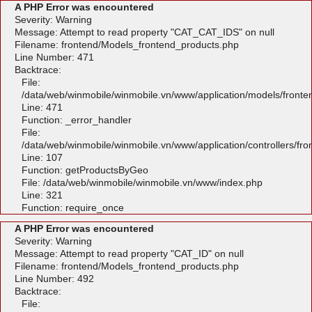
A PHP Error was encountered
Severity: Warning
Message: Attempt to read property "CAT_CAT_IDS" on null
Filename: frontend/Models_frontend_products.php
Line Number: 471
Backtrace:
File:
/data/web/winmobile/winmobile.vn/www/application/models/front
Line: 471
Function: _error_handler
File:
/data/web/winmobile/winmobile.vn/www/application/controllers/fr
Line: 107
Function: getProductsByGeo
File: /data/web/winmobile/winmobile.vn/www/index.php
Line: 321
Function: require_once
A PHP Error was encountered
Severity: Warning
Message: Attempt to read property "CAT_ID" on null
Filename: frontend/Models_frontend_products.php
Line Number: 492
Backtrace:
File: