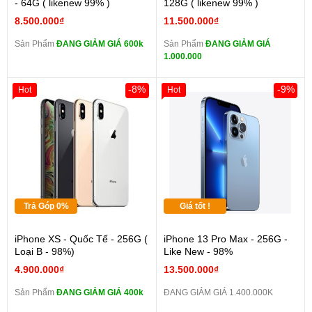
- 64G ( likenew 99% )
128G ( likenew 99% )
8.500.000₫
11.500.000₫
Sản Phẩm
ĐANG GIẢM GIÁ 600k
Sản Phẩm
ĐANG GIẢM GIÁ
1.000.000
-8%
-9%
Hot
Hot
Trả Góp 0%
Giá tốt !
iPhone XS - Quốc Tế - 256G (
iPhone 13 Pro Max - 256G -
Loại B - 98%)
Like New - 98%
4.900.000₫
13.500.000₫
Sản Phẩm
ĐANG GIẢM GIÁ 400k
ĐANG GIẢM GIÁ 1.400.000K