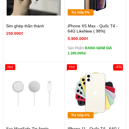
Trả Góp 0%
Sim ghép thần thánh
iPhone XS Max - Quốc Tế -
64G LikeNew ( 98%)
150.000₫
5.900.000₫
Sản Phẩm
ĐANG GIẢM GIÁ
1.390.000đ
-4%
Hot
Hot
Trả Góp 0%
Sạc MagSafe Zin Apple
iPhone 11 - Quốc Tế - 64G (