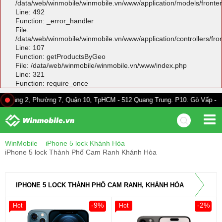
/data/web/winmobile/winmobile.vn/www/application/models/front
Line: 492
Function: _error_handler
File:
/data/web/winmobile/winmobile.vn/www/application/controllers/fr
Line: 107
Function: getProductsByGeo
File: /data/web/winmobile/winmobile.vn/www/index.php
Line: 321
Function: require_once
 Phường 7, Quận 10, TpHCM - 512 Quang Trung. P10. Gò Vấp - 528A Trường
WinMobile
iPhone 5 lock Khánh Hòa
iPhone 5 lock Thành Phố Cam Ranh Khánh Hòa
IPHONE 5 LOCK THÀNH PHỐ CAM RANH, KHÁNH HÒA
-9%
-2%
Hot
Hot