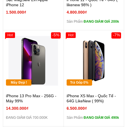
iPhone 12
likenew 98% )
1.500.000₫
4.800.000₫
Sản Phẩm
ĐANG GIẢM GIÁ 200k
-5%
-7%
Hot
Hot
Máy Đẹp !
Trả Góp 0%
iPhone 13 Pro Max - 256G -
iPhone XS Max - Quốc Tế -
Máy 99%
64G LikeNew ( 99%)
14.300.000₫
6.500.000₫
ĐANG GIẢM GIÁ 700.000K
Sản Phẩm
ĐANG GIẢM GIÁ 490k