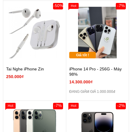
-50%
-7%
Hot
Giá tốt !
Tai Nghe iPhone Zin
iPhone 14 Pro - 256G - Máy
98%
250.000₫
14.300.000₫
ĐANG GIẢM GIÁ 1.000.000đ
-7%
-2%
Hot
Hot