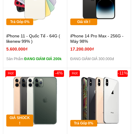
Trả Góp 0%
Giá tốt !
iPhone 11 - Quốc Tế - 64G (
iPhone 14 Pro Max - 256G -
likenew 99% )
Máy 98%
5.600.000₫
17.200.000₫
Sản Phẩm
ĐANG GIẢM GIÁ 200k
ĐANG GIẢM GIÁ 300.000đ
-4%
-11%
Hot
Hot
GIÁ SHOCK
!
Trả Góp 0%