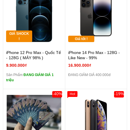
GIÁ SHOCK
!
Giá tốt !
iPhone 12 Pro Max - Quốc Tế
iPhone 14 Pro Max - 128G -
- 128G ( MÁY 98% )
Like New - 99%
9.900.000₫
16.900.000₫
Sản Phẩm
ĐANG GIẢM GIÁ 1
ĐANG GIẢM GIÁ 400.000đ
triệu
-40%
-19%
Hot