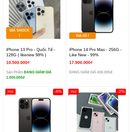
GIÁ SHOCK
!
Giá tốt !
iPhone 13 Pro - Quốc Tế -
iPhone 14 Pro Max - 256G -
128G ( likenew 98% )
Like New - 99%
10.500.000₫
17.900.000₫
Sản Phẩm
ĐANG GIẢM GIÁ
ĐANG GIẢM GIÁ 400.000đ
1.000.000đ
-4%
-2%
Hot
Hot