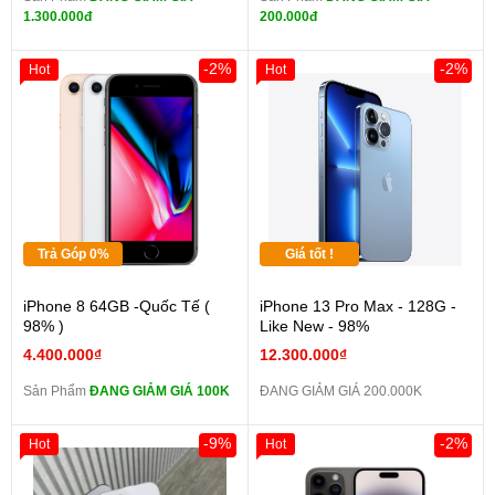
1.300.000đ
200.000đ
-2%
-2%
Hot
Hot
Trả Góp 0%
Giá tốt !
iPhone 8 64GB -Quốc Tế (
iPhone 13 Pro Max - 128G -
98% )
Like New - 98%
4.400.000₫
12.300.000₫
Sản Phẩm
ĐANG GIẢM GIÁ 100K
ĐANG GIẢM GIÁ 200.000K
-9%
-2%
Hot
Hot