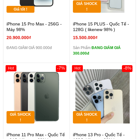
GIÁ SHOCK
Giá tốt !
!
iPhone 15 Pro Max - 256G -
iPhone 15 PLUS - Quốc Tế -
Máy 98%
128G ( likenew 98% )
20.900.000₫
15.500.000₫
ĐANG GIẢM GIÁ 900.000đ
Sản Phẩm
ĐANG GIẢM GIÁ
300.000đ
-7%
-8%
Hot
Hot
GIÁ SHOCK
GIÁ SHOCK
!
!
iPhone 11 Pro Max - Quốc Tế
iPhone 13 Pro - Quốc Tế -