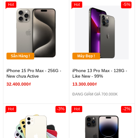
-5%
Hot
Hot
Sẵn Hàng !
Máy Đẹp !
iPhone 15 Pro Max - 256G -
iPhone 13 Pro Max - 128G -
New chưa Active
Like New - 99%
32.400.000₫
13.300.000₫
ĐANG GIẢM GIÁ 700.000K
-3%
-2%
Hot
Hot