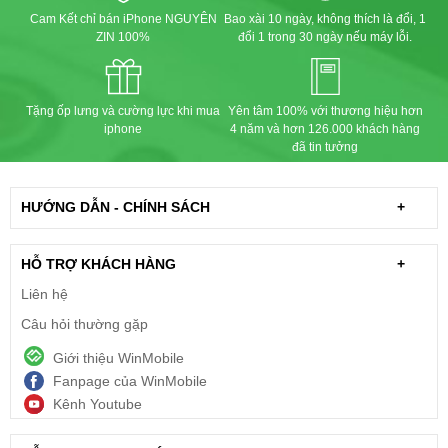
Cam Kết chỉ bán iPhone NGUYÊN
Bao xài 10 ngày, không thích là đổi, 1
ZIN 100%
đổi 1 trong 30 ngày nếu máy lỗi.
Tặng ốp lưng và cường lực khi mua
Yên tâm 100% với thương hiệu hơn
iphone
4 năm và hơn 126.000 khách hàng
đã tin tưởng
HƯỚNG DẪN - CHÍNH SÁCH
+
HỖ TRỢ KHÁCH HÀNG
+
Liên hệ
Câu hỏi thường gặp
Giới thiệu WinMobile
Fanpage của WinMobile
Kênh Youtube