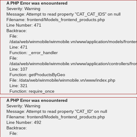
A PHP Error was encountered
Severity: Warning
Message: Attempt to read property "CAT_CAT_IDS" on null
Filename: frontend/Models_frontend_products.php
Line Number: 471
Backtrace:
File:
/data/web/winmobile/winmobile.vn/www/application/models/front
Line: 471
Function: _error_handler
File:
/data/web/winmobile/winmobile.vn/www/application/controllers/fr
Line: 107
Function: getProductsByGeo
File: /data/web/winmobile/winmobile.vn/www/index.php
Line: 321
Function: require_once
A PHP Error was encountered
Severity: Warning
Message: Attempt to read property "CAT_ID" on null
Filename: frontend/Models_frontend_products.php
Line Number: 492
Backtrace:
File: