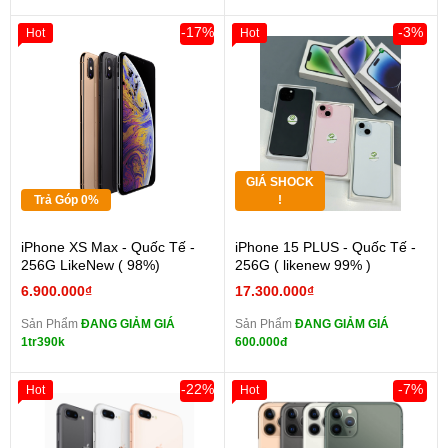
-17%
-3%
Hot
Hot
GIÁ SHOCK
Trả Góp 0%
!
iPhone XS Max - Quốc Tế -
iPhone 15 PLUS - Quốc Tế -
256G LikeNew ( 98%)
256G ( likenew 99% )
6.900.000₫
17.300.000₫
Sản Phẩm
ĐANG GIẢM GIÁ
Sản Phẩm
ĐANG GIẢM GIÁ
1tr390k
600.000đ
-22%
-7%
Hot
Hot