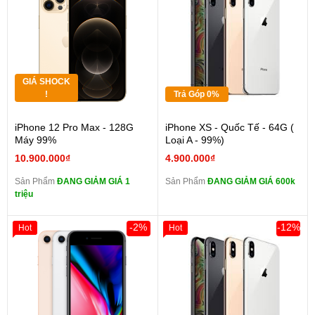
GIÁ SHOCK
!
Trả Góp 0%
iPhone 12 Pro Max - 128G
iPhone XS - Quốc Tế - 64G (
Máy 99%
Loại A - 99%)
10.900.000₫
4.900.000₫
Sản Phẩm
ĐANG GIẢM GIÁ 1
Sản Phẩm
ĐANG GIẢM GIÁ 600k
triệu
-2%
-12%
Hot
Hot