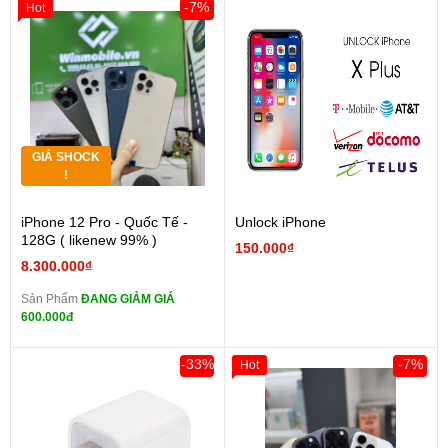
-7%
Hot
GIÁ SHOCK
!
iPhone 12 Pro - Quốc Tế -
Unlock iPhone
128G ( likenew 99% )
150.000₫
8.300.000₫
Sản Phẩm
ĐANG GIẢM GIÁ
600.000đ
-33%
-7%
Hot