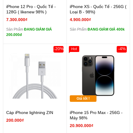
iPhone 12 Pro - Quốc Tế -
iPhone XS - Quốc Tế - 256G (
128G ( likenew 98% )
Loại B - 98%)
7.300.000₫
4.900.000₫
Sản Phẩm
ĐANG GIẢM GIÁ
Sản Phẩm
ĐANG GIẢM GIÁ 400k
200.000đ
-20%
-4%
Hot
Giá tốt !
Cáp iPhone lightning ZIN
iPhone 15 Pro Max - 256G -
Máy 98%
200.000₫
20.900.000₫