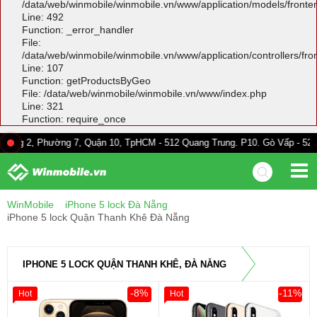
/data/web/winmobile/winmobile.vn/www/application/models/front
Line: 492
Function: _error_handler
File:
/data/web/winmobile/winmobile.vn/www/application/controllers/fr
Line: 107
Function: getProductsByGeo
File: /data/web/winmobile/winmobile.vn/www/index.php
Line: 321
Function: require_once
hường 7, Quận 10, TpHCM - 512 Quang Trung. P10. Gò Vấp - 528A Trường C
WinMobile
iPhone 5 lock Đà Nẵng
iPhone 5 lock Quận Thanh Khê Đà Nẵng
IPHONE 5 LOCK QUẬN THANH KHÊ, ĐÀ NẴNG
-8%
-11%
Hot
Hot