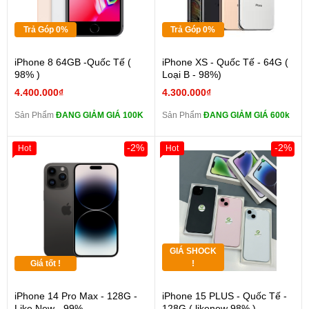
Trả Góp 0%
Trả Góp 0%
iPhone 8 64GB -Quốc Tế (
iPhone XS - Quốc Tế - 64G (
98% )
Loại B - 98%)
4.400.000₫
4.300.000₫
Sản Phẩm
ĐANG GIẢM GIÁ 100K
Sản Phẩm
ĐANG GIẢM GIÁ 600k
-2%
-2%
Hot
Hot
GIÁ SHOCK
Giá tốt !
!
iPhone 14 Pro Max - 128G -
iPhone 15 PLUS - Quốc Tế -
Like New - 99%
128G ( likenew 98% )