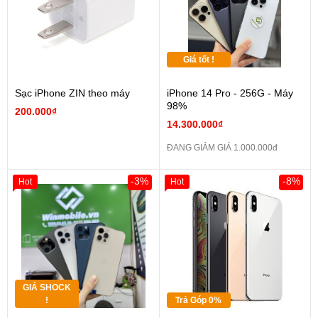
Giá tốt !
Sạc iPhone ZIN theo máy
iPhone 14 Pro - 256G - Máy
98%
200.000₫
14.300.000₫
ĐANG GIẢM GIÁ 1.000.000đ
-3%
-8%
Hot
Hot
GIÁ SHOCK
!
Trả Góp 0%