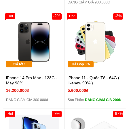
ĐANG GIẢM GIÁ 900.000đ
-2%
-3%
Hot
Hot
Giá tốt !
Trả Góp 0%
iPhone 14 Pro Max - 128G -
iPhone 11 - Quốc Tế - 64G (
Máy 98%
likenew 99% )
16.200.000₫
5.600.000₫
ĐANG GIẢM GIÁ 300.000đ
Sản Phẩm
ĐANG GIẢM GIÁ 200k
-9%
-67%
Hot