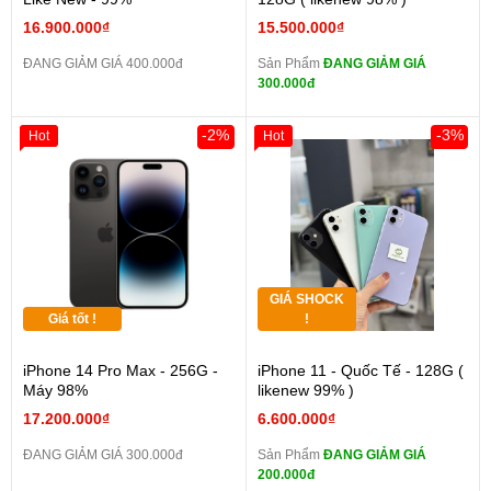
16.900.000₫
15.500.000₫
ĐANG GIẢM GIÁ 400.000đ
Sản Phẩm
ĐANG GIẢM GIÁ
300.000đ
-2%
-3%
Hot
Hot
GIÁ SHOCK
Giá tốt !
!
iPhone 14 Pro Max - 256G -
iPhone 11 - Quốc Tế - 128G (
Máy 98%
likenew 99% )
17.200.000₫
6.600.000₫
ĐANG GIẢM GIÁ 300.000đ
Sản Phẩm
ĐANG GIẢM GIÁ
200.000đ