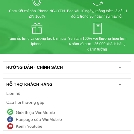
Cam Kết chỉ bán iPhone NGUYÊN
Bao xài 10 ngày, không thích là đổi, 1
ZIN 100%
đổi 1 trong 30 ngày nếu máy lỗi.
Tặng ốp lưng và cường lực khi mua
Yên tâm 100% với thương hiệu hơn
iphone
4 năm và hơn 126.000 khách hàng
đã tin tưởng
HƯỚNG DẪN - CHÍNH SÁCH
+
HỖ TRỢ KHÁCH HÀNG
+
Liên hệ
Câu hỏi thường gặp
Giới thiệu WinMobile
Fanpage của WinMobile
Kênh Youtube