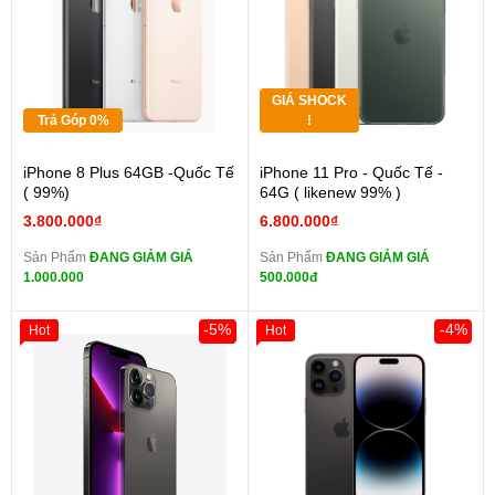
GIÁ SHOCK
Trả Góp 0%
!
iPhone 8 Plus 64GB -Quốc Tế
iPhone 11 Pro - Quốc Tế -
( 99%)
64G ( likenew 99% )
3.800.000₫
6.800.000₫
Sản Phẩm
ĐANG GIẢM GIÁ
Sản Phẩm
ĐANG GIẢM GIÁ
1.000.000
500.000đ
-5%
-4%
Hot
Hot