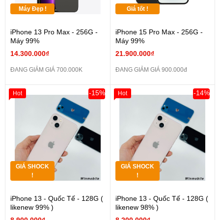
Máy Đẹp !
Giá tốt !
iPhone 13 Pro Max - 256G -
iPhone 15 Pro Max - 256G -
Máy 99%
Máy 99%
14.300.000₫
21.900.000₫
ĐANG GIẢM GIÁ 700.000K
ĐANG GIẢM GIÁ 900.000đ
-15%
-14%
Hot
Hot
GIÁ SHOCK
GIÁ SHOCK
!
!
iPhone 13 - Quốc Tế - 128G (
iPhone 13 - Quốc Tế - 128G (
likenew 99% )
likenew 98% )