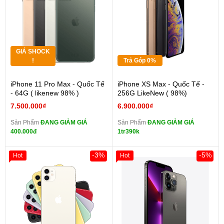
GIÁ SHOCK
!
Trả Góp 0%
iPhone 11 Pro Max - Quốc Tế
iPhone XS Max - Quốc Tế -
- 64G ( likenew 98% )
256G LikeNew ( 98%)
7.500.000₫
6.900.000₫
Sản Phẩm
ĐANG GIẢM GIÁ
Sản Phẩm
ĐANG GIẢM GIÁ
400.000đ
1tr390k
-3%
-5%
Hot
Hot