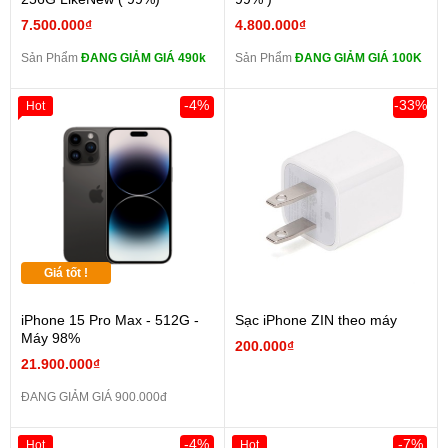
7.500.000₫
4.800.000₫
Sản Phẩm
ĐANG GIẢM GIÁ 490k
Sản Phẩm
ĐANG GIẢM GIÁ 100K
-4%
-33%
Hot
Giá tốt !
iPhone 15 Pro Max - 512G -
Sạc iPhone ZIN theo máy
Máy 98%
200.000₫
21.900.000₫
ĐANG GIẢM GIÁ 900.000đ
-4%
-7%
Hot
Hot