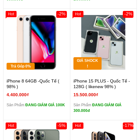
-2%
-2%
Hot
Hot
GIÁ SHOCK
Trả Góp 0%
!
iPhone 8 64GB -Quốc Tế (
iPhone 15 PLUS - Quốc Tế -
98% )
128G ( likenew 98% )
4.400.000₫
15.500.000₫
Sản Phẩm
ĐANG GIẢM GIÁ 100K
Sản Phẩm
ĐANG GIẢM GIÁ
300.000đ
-5%
-17%
Hot
Hot