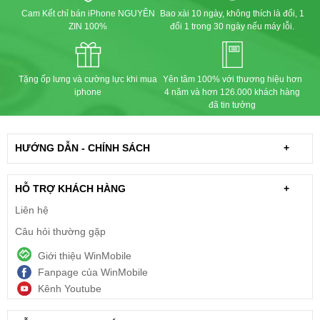
Cam Kết chỉ bán iPhone NGUYÊN
Bao xài 10 ngày, không thích là đổi, 1
ZIN 100%
đổi 1 trong 30 ngày nếu máy lỗi.
Tặng ốp lưng và cường lực khi mua
Yên tâm 100% với thương hiệu hơn
iphone
4 năm và hơn 126.000 khách hàng
đã tin tưởng
HƯỚNG DẪN - CHÍNH SÁCH
+
HỖ TRỢ KHÁCH HÀNG
+
Liên hệ
Câu hỏi thường gặp
Giới thiệu WinMobile
Fanpage của WinMobile
Kênh Youtube