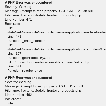
A PHP Error was encountered
Severity: Warning
Message: Attempt to read property "CAT_CAT_IDS" on null
Filename: frontend/Models_frontend_products.php
Line Number: 471
Backtrace:
File:
/data/web/winmobile/winmobile.vn/www/application/models/front
Line: 471
Function: _error_handler
File:
/data/web/winmobile/winmobile.vn/www/application/controllers/fr
Line: 107
Function: getProductsByGeo
File: /data/web/winmobile/winmobile.vn/www/index.php
Line: 321
Function: require_once
A PHP Error was encountered
Severity: Warning
Message: Attempt to read property "CAT_ID" on null
Filename: frontend/Models_frontend_products.php
Line Number: 492
Backtrace:
File: