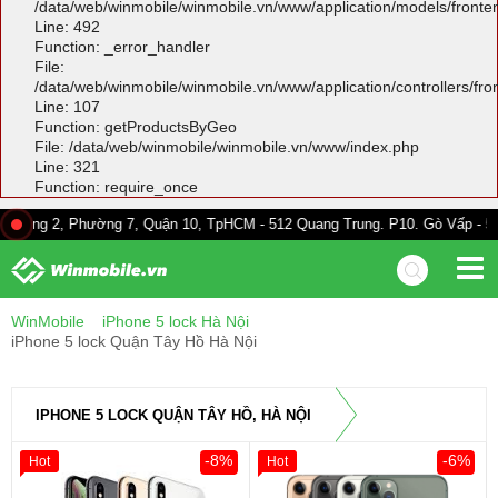
/data/web/winmobile/winmobile.vn/www/application/models/front
Line: 492
Function: _error_handler
File:
/data/web/winmobile/winmobile.vn/www/application/controllers/fr
Line: 107
Function: getProductsByGeo
File: /data/web/winmobile/winmobile.vn/www/index.php
Line: 321
Function: require_once
Phường 7, Quận 10, TpHCM - 512 Quang Trung. P10. Gò Vấp - 528A Trường
WinMobile
iPhone 5 lock Hà Nội
iPhone 5 lock Quận Tây Hồ Hà Nội
IPHONE 5 LOCK QUẬN TÂY HỒ, HÀ NỘI
-8%
-6%
Hot
Hot