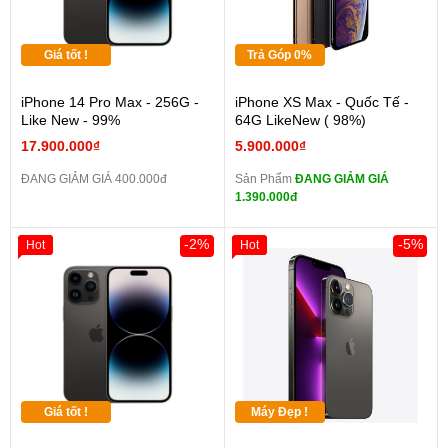
Giá tốt !
Trả Góp 0%
iPhone 14 Pro Max - 256G -
iPhone XS Max - Quốc Tế -
Like New - 99%
64G LikeNew ( 98%)
17.900.000₫
5.900.000₫
ĐANG GIẢM GIÁ 400.000đ
Sản Phẩm
ĐANG GIẢM GIÁ
1.390.000đ
-2%
-5%
Hot
Hot
Giá tốt !
Máy Đẹp !