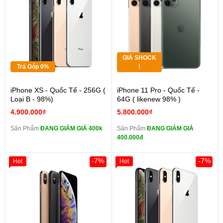
GIÁ SHOCK
Trả Góp 0%
!
iPhone XS - Quốc Tế - 256G (
iPhone 11 Pro - Quốc Tế -
Loại B - 98%)
64G ( likenew 98% )
4.900.000₫
5.800.000₫
Sản Phẩm
ĐANG GIẢM GIÁ 400k
Sản Phẩm
ĐANG GIẢM GIÁ
400.000đ
-7%
-7%
Hot
Hot