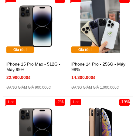
Giá tốt !
Giá tốt !
iPhone 15 Pro Max - 512G -
iPhone 14 Pro - 256G - Máy
Máy 99%
98%
22.900.000₫
14.300.000₫
ĐANG GIẢM GIÁ 900.000đ
ĐANG GIẢM GIÁ 1.000.000đ
-2%
-19%
Hot
Hot