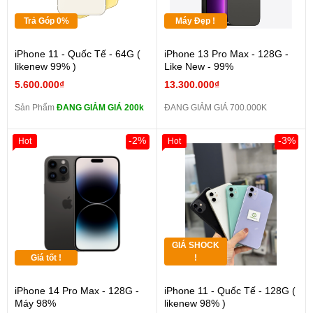
Trả Góp 0%
Máy Đẹp !
iPhone 11 - Quốc Tế - 64G (
iPhone 13 Pro Max - 128G -
likenew 99% )
Like New - 99%
5.600.000₫
13.300.000₫
Sản Phẩm
ĐANG GIẢM GIÁ 200k
ĐANG GIẢM GIÁ 700.000K
-2%
-3%
Hot
Hot
GIÁ SHOCK
Giá tốt !
!
iPhone 14 Pro Max - 128G -
iPhone 11 - Quốc Tế - 128G (
Máy 98%
likenew 98% )