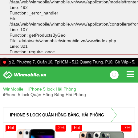
/data/web/winmobile/winmobile.vn/www/application/models/front
Line: 492
Function: _error_handler
File:
/data/web/winmobile/winmobile.vn/www/application/controllers/fr
Line: 107
Function: getProductsByGeo
File: /data/web/winmobile/winmobile.vn/www/index.php
Line: 321
Function: require_once
 Phường 7, Quận 10, TpHCM - 512 Quang Trung. P10. Gò Vấp - 528A Trườn
WinMobile
iPhone 5 lock Hải Phòng
iPhone 5 lock Quận Hồng Bàng Hải Phòng
IPHONE 5 LOCK QUẬN HỒNG BÀNG, HẢI PHÒNG
-2%
-7%
Hot
Hot