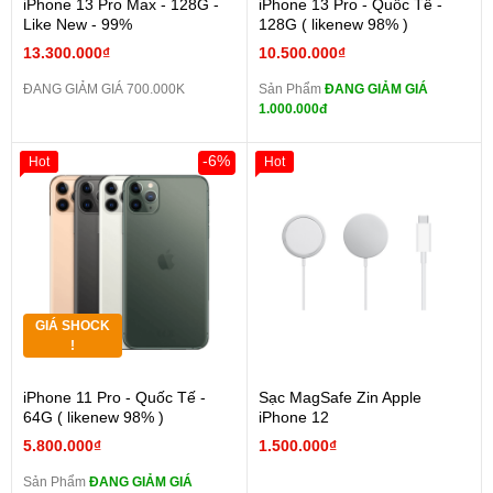
iPhone 13 Pro Max - 128G -
iPhone 13 Pro - Quốc Tế -
Like New - 99%
128G ( likenew 98% )
13.300.000₫
10.500.000₫
ĐANG GIẢM GIÁ 700.000K
Sản Phẩm
ĐANG GIẢM GIÁ
1.000.000đ
-6%
Hot
Hot
GIÁ SHOCK
!
iPhone 11 Pro - Quốc Tế -
Sạc MagSafe Zin Apple
64G ( likenew 98% )
iPhone 12
5.800.000₫
1.500.000₫
Sản Phẩm
ĐANG GIẢM GIÁ