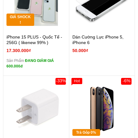
GIÁ SHOCK
!
iPhone 15 PLUS - Quốc Tế -
Dán Cường Lực iPhone 5,
256G ( likenew 99% )
iPhone 6
17.300.000₫
50.000₫
Sản Phẩm
ĐANG GIẢM GIÁ
600.000đ
-33%
-6%
Hot
Trả Góp 0%