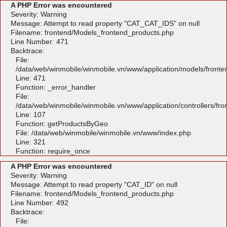
A PHP Error was encountered
Severity: Warning
Message: Attempt to read property "CAT_CAT_IDS" on null
Filename: frontend/Models_frontend_products.php
Line Number: 471
Backtrace:
File:
/data/web/winmobile/winmobile.vn/www/application/models/front
Line: 471
Function: _error_handler
File:
/data/web/winmobile/winmobile.vn/www/application/controllers/fr
Line: 107
Function: getProductsByGeo
File: /data/web/winmobile/winmobile.vn/www/index.php
Line: 321
Function: require_once
A PHP Error was encountered
Severity: Warning
Message: Attempt to read property "CAT_ID" on null
Filename: frontend/Models_frontend_products.php
Line Number: 492
Backtrace:
File: