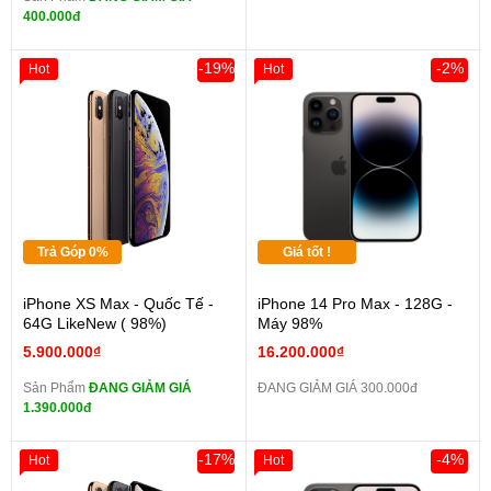
400.000đ
-19%
-2%
Hot
Hot
Trả Góp 0%
Giá tốt !
iPhone XS Max - Quốc Tế -
iPhone 14 Pro Max - 128G -
64G LikeNew ( 98%)
Máy 98%
5.900.000₫
16.200.000₫
Sản Phẩm
ĐANG GIẢM GIÁ
ĐANG GIẢM GIÁ 300.000đ
1.390.000đ
-17%
-4%
Hot
Hot