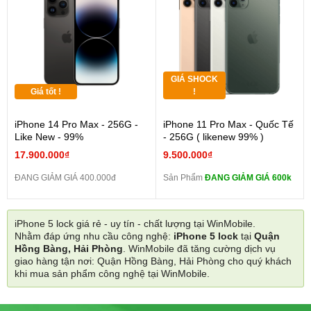
GIÁ SHOCK
Giá tốt !
!
iPhone 14 Pro Max - 256G -
iPhone 11 Pro Max - Quốc Tế
Like New - 99%
- 256G ( likenew 99% )
17.900.000₫
9.500.000₫
ĐANG GIẢM GIÁ 400.000đ
Sản Phẩm
ĐANG GIẢM GIÁ 600k
iPhone 5 lock giá rẻ - uy tín - chất lượng tại WinMobile.
Nhằm đáp ứng nhu cầu công nghệ:
iPhone 5 lock
tại
Quận
Hồng Bàng, Hải Phòng
. WinMobile đã tăng cường dịch vụ
giao hàng tận nơi: Quận Hồng Bàng, Hải Phòng cho quý khách
khi mua sản phẩm công nghệ tại WinMobile.