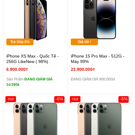
Trả Góp 0%
Giá tốt !
iPhone XS Max - Quốc Tế -
iPhone 15 Pro Max - 512G -
256G LikeNew ( 98%)
Máy 99%
6.900.000₫
22.900.000₫
Sản Phẩm
ĐANG GIẢM GIÁ
ĐANG GIẢM GIÁ 900.000đ
1tr390k
-6%
-5%
Hot
Hot