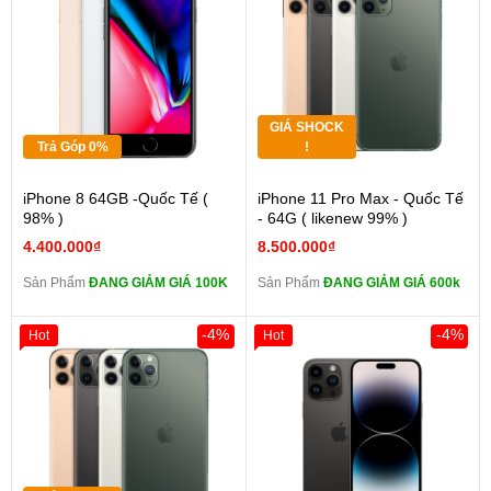
GIÁ SHOCK
Trả Góp 0%
!
iPhone 8 64GB -Quốc Tế (
iPhone 11 Pro Max - Quốc Tế
98% )
- 64G ( likenew 99% )
4.400.000₫
8.500.000₫
Sản Phẩm
ĐANG GIẢM GIÁ 100K
Sản Phẩm
ĐANG GIẢM GIÁ 600k
-4%
-4%
Hot
Hot