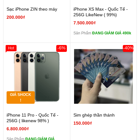
Sạc iPhone ZIN theo máy
iPhone XS Max - Quốc Tế -
256G LikeNew ( 99%)
200.000₫
7.500.000₫
Sản Phẩm
ĐANG GIẢM GIÁ 490k
-6%
-40%
Hot
GIÁ SHOCK
!
iPhone 11 Pro - Quốc Tế -
Sim ghép thần thánh
256G ( likenew 98% )
150.000₫
6.800.000₫
Sản Phẩm
ĐANG GIẢM GIÁ