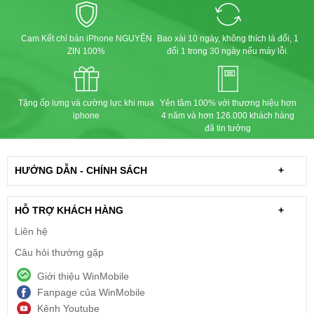
Cam Kết chỉ bán iPhone NGUYÊN
Bao xài 10 ngày, không thích là đổi, 1
ZIN 100%
đổi 1 trong 30 ngày nếu máy lỗi.
Tặng ốp lưng và cường lực khi mua
Yên tâm 100% với thương hiệu hơn
iphone
4 năm và hơn 126.000 khách hàng
đã tin tưởng
HƯỚNG DẪN - CHÍNH SÁCH
+
HỖ TRỢ KHÁCH HÀNG
+
Liên hệ
Câu hỏi thường gặp
Giới thiệu WinMobile
Fanpage của WinMobile
Kênh Youtube