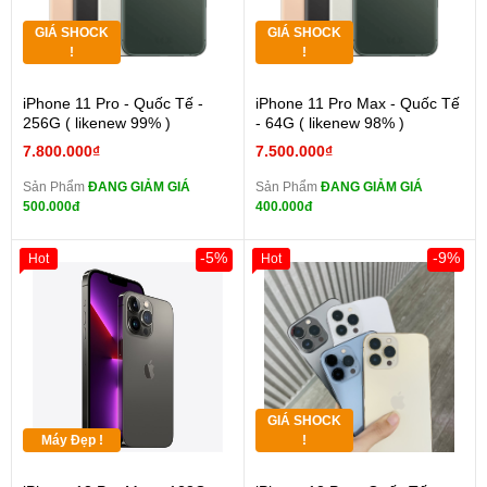
GIÁ SHOCK
GIÁ SHOCK
!
!
iPhone 11 Pro - Quốc Tế -
iPhone 11 Pro Max - Quốc Tế
256G ( likenew 99% )
- 64G ( likenew 98% )
7.800.000₫
7.500.000₫
Sản Phẩm
ĐANG GIẢM GIÁ
Sản Phẩm
ĐANG GIẢM GIÁ
500.000đ
400.000đ
-5%
-9%
Hot
Hot
GIÁ SHOCK
Máy Đẹp !
!