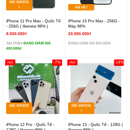
GIÁ SHOCK
!
Giá tốt !
iPhone 11 Pro Max - Quốc Tế
iPhone 15 Pro Max - 256G -
- 256G ( likenew 98% )
Máy 98%
8.500.000₫
20.900.000₫
Sản Phẩm
ĐANG GIẢM GIÁ
ĐANG GIẢM GIÁ 900.000đ
400.000đ
-7%
-14%
Hot
Hot
GIÁ SHOCK
GIÁ SHOCK
!
!
iPhone 12 Pro - Quốc Tế -
iPhone 13 - Quốc Tế - 128G (
128G ( likenew 99% )
likenew 98% )