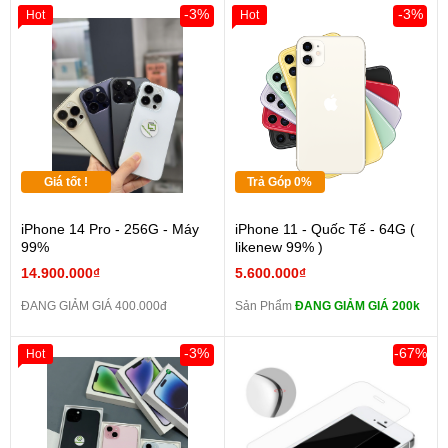
-3%
-3%
Hot
Hot
Giá tốt !
Trả Góp 0%
iPhone 14 Pro - 256G - Máy
iPhone 11 - Quốc Tế - 64G (
99%
likenew 99% )
14.900.000₫
5.600.000₫
ĐANG GIẢM GIÁ 400.000đ
Sản Phẩm
ĐANG GIẢM GIÁ 200k
-3%
-67%
Hot