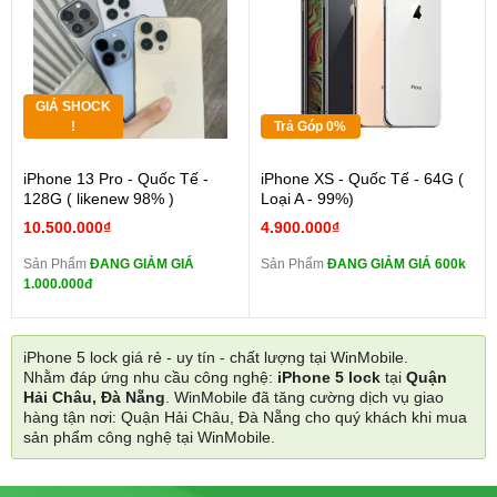
GIÁ SHOCK
!
Trả Góp 0%
iPhone 13 Pro - Quốc Tế -
iPhone XS - Quốc Tế - 64G (
128G ( likenew 98% )
Loại A - 99%)
10.500.000₫
4.900.000₫
Sản Phẩm
ĐANG GIẢM GIÁ
Sản Phẩm
ĐANG GIẢM GIÁ 600k
1.000.000đ
iPhone 5 lock giá rẻ - uy tín - chất lượng tại WinMobile.
Nhằm đáp ứng nhu cầu công nghệ:
iPhone 5 lock
tại
Quận
Hải Châu, Đà Nẵng
. WinMobile đã tăng cường dịch vụ giao
hàng tận nơi: Quận Hải Châu, Đà Nẵng cho quý khách khi mua
sản phẩm công nghệ tại WinMobile.