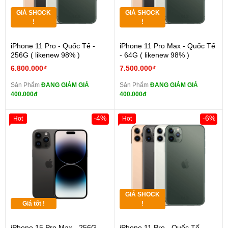
GIÁ SHOCK
GIÁ SHOCK
!
!
iPhone 11 Pro - Quốc Tế -
iPhone 11 Pro Max - Quốc Tế
256G ( likenew 98% )
- 64G ( likenew 98% )
6.800.000₫
7.500.000₫
Sản Phẩm
ĐANG GIẢM GIÁ
Sản Phẩm
ĐANG GIẢM GIÁ
400.000đ
400.000đ
-4%
-6%
Hot
Hot
GIÁ SHOCK
Giá tốt !
!
iPhone 15 Pro Max - 256G -
iPhone 11 Pro - Quốc Tế -