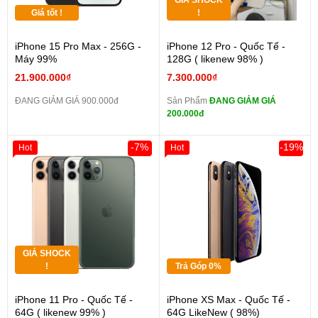
GIÁ SHOCK
Giá tốt !
!
iPhone 15 Pro Max - 256G -
iPhone 12 Pro - Quốc Tế -
Máy 99%
128G ( likenew 98% )
21.900.000₫
7.300.000₫
ĐANG GIẢM GIÁ 900.000đ
Sản Phẩm
ĐANG GIẢM GIÁ
200.000đ
-7%
-19%
Hot
Hot
GIÁ SHOCK
!
Trả Góp 0%
iPhone 11 Pro - Quốc Tế -
iPhone XS Max - Quốc Tế -
64G ( likenew 99% )
64G LikeNew ( 98%)