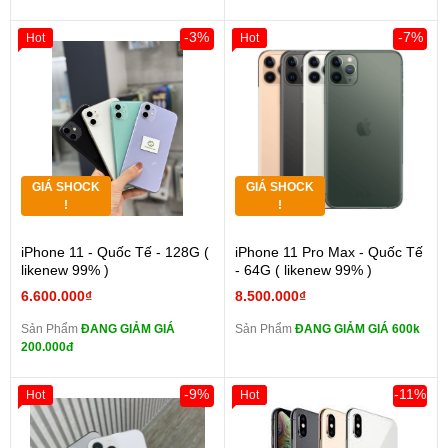
-3%
-7%
Hot
Hot
GIÁ SHOCK
GIÁ SHOCK
!
!
iPhone 11 - Quốc Tế - 128G (
iPhone 11 Pro Max - Quốc Tế
likenew 99% )
- 64G ( likenew 99% )
6.600.000₫
8.500.000₫
Sản Phẩm
ĐANG GIẢM GIÁ
Sản Phẩm
ĐANG GIẢM GIÁ 600k
200.000đ
-9%
-11%
Hot
Hot