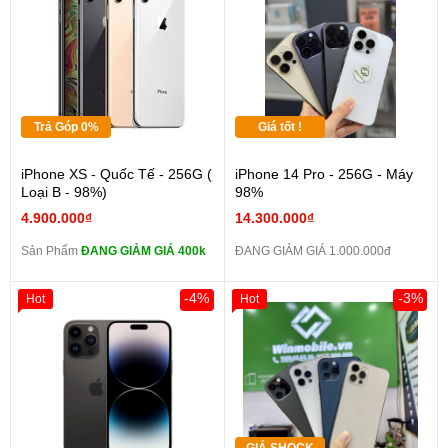
Trả Góp 0%
Giá tốt !
iPhone XS - Quốc Tế - 256G (
iPhone 14 Pro - 256G - Máy
Loại B - 98%)
98%
4.900.000₫
14.300.000₫
Sản Phẩm
ĐANG GIẢM GIÁ 400k
ĐANG GIẢM GIÁ 1.000.000đ
-4%
-3%
Hot
Hot