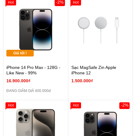
-2%
Hot
Hot
Giá tốt !
iPhone 14 Pro Max - 128G -
Sạc MagSafe Zin Apple
Like New - 99%
iPhone 12
16.900.000₫
1.500.000₫
ĐANG GIẢM GIÁ 400.000đ
-2%
Hot
Hot