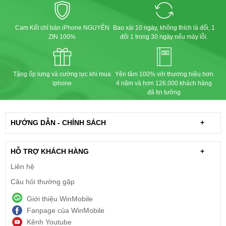
Cam Kết chỉ bán iPhone NGUYÊN
Bao xài 10 ngày, không thích là đổi, 1
ZIN 100%
đổi 1 trong 30 ngày nếu máy lỗi.
Tặng ốp lưng và cường lực khi mua
Yên tâm 100% với thương hiệu hơn
iphone
4 năm và hơn 126.000 khách hàng
đã tin tưởng
HƯỚNG DẪN - CHÍNH SÁCH
+
HỖ TRỢ KHÁCH HÀNG
+
Liên hệ
Câu hỏi thường gặp
Giới thiệu WinMobile
Fanpage của WinMobile
Kênh Youtube