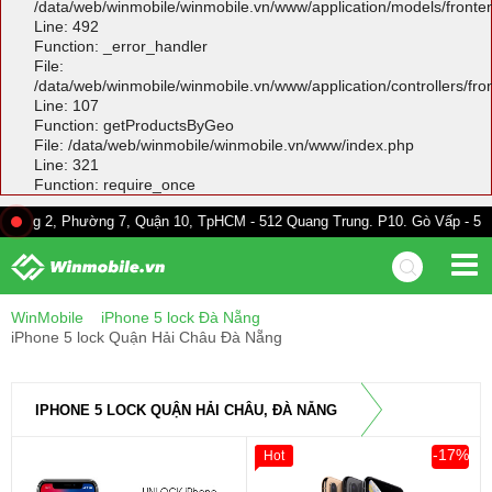
/data/web/winmobile/winmobile.vn/www/application/models/front
Line: 492
Function: _error_handler
File:
/data/web/winmobile/winmobile.vn/www/application/controllers/fr
Line: 107
Function: getProductsByGeo
File: /data/web/winmobile/winmobile.vn/www/index.php
Line: 321
Function: require_once
Phường 7, Quận 10, TpHCM - 512 Quang Trung. P10. Gò Vấp - 528A Trường 
WinMobile
iPhone 5 lock Đà Nẵng
iPhone 5 lock Quận Hải Châu Đà Nẵng
IPHONE 5 LOCK QUẬN HẢI CHÂU, ĐÀ NẴNG
-17%
Hot