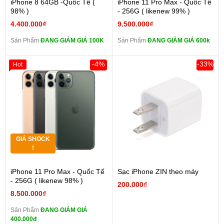
iPhone 8 64GB -Quốc Tế (
iPhone 11 Pro Max - Quốc Tế
98% )
- 256G ( likenew 99% )
4.400.000₫
9.500.000₫
Sản Phẩm
ĐANG GIẢM GIÁ 100K
Sản Phẩm
ĐANG GIẢM GIÁ 600k
-4%
-33%
Hot
GIÁ SHOCK
!
iPhone 11 Pro Max - Quốc Tế
Sạc iPhone ZIN theo máy
- 256G ( likenew 98% )
200.000₫
8.500.000₫
Sản Phẩm
ĐANG GIẢM GIÁ
400.000đ