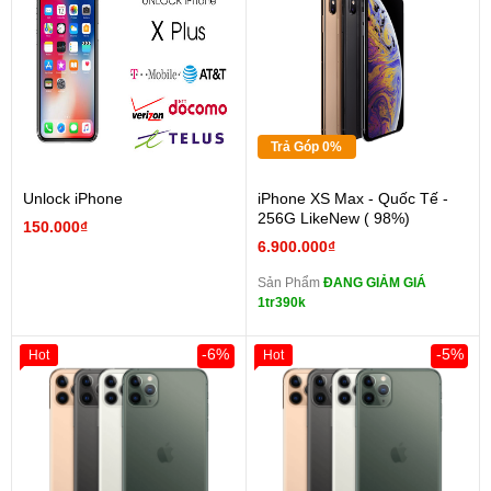
Trả Góp 0%
Unlock iPhone
iPhone XS Max - Quốc Tế -
256G LikeNew ( 98%)
150.000₫
6.900.000₫
Sản Phẩm
ĐANG GIẢM GIÁ
1tr390k
-6%
-5%
Hot
Hot