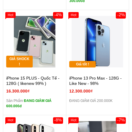
300.000đ
-4%
-2%
Hot
Hot
GIÁ SHOCK
!
Giá tốt !
iPhone 15 PLUS - Quốc Tế -
iPhone 13 Pro Max - 128G -
128G ( likenew 99% )
Like New - 98%
16.300.000₫
12.300.000₫
Sản Phẩm
ĐANG GIẢM GIÁ
ĐANG GIẢM GIÁ 200.000K
600.000đ
-8%
-7%
Hot
Hot