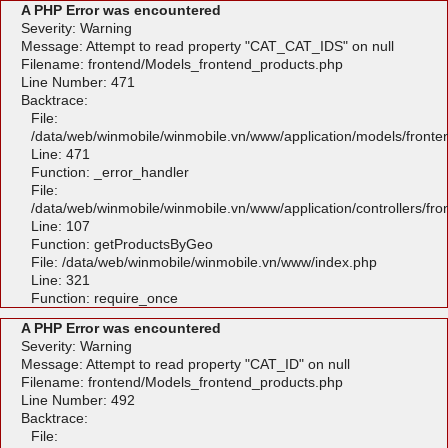
A PHP Error was encountered
Severity: Warning
Message: Attempt to read property "CAT_CAT_IDS" on null
Filename: frontend/Models_frontend_products.php
Line Number: 471
Backtrace:
File:
/data/web/winmobile/winmobile.vn/www/application/models/front
Line: 471
Function: _error_handler
File:
/data/web/winmobile/winmobile.vn/www/application/controllers/fr
Line: 107
Function: getProductsByGeo
File: /data/web/winmobile/winmobile.vn/www/index.php
Line: 321
Function: require_once
A PHP Error was encountered
Severity: Warning
Message: Attempt to read property "CAT_ID" on null
Filename: frontend/Models_frontend_products.php
Line Number: 492
Backtrace:
File: