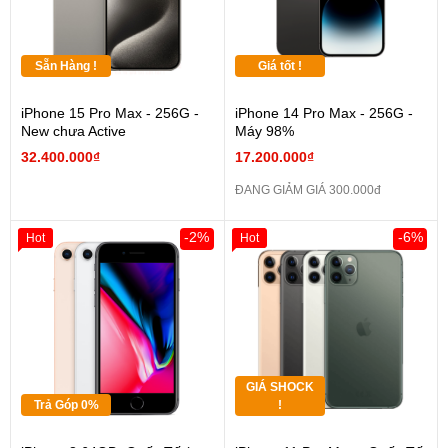
Sẵn Hàng !
Giá tốt !
iPhone 15 Pro Max - 256G -
iPhone 14 Pro Max - 256G -
New chưa Active
Máy 98%
32.400.000₫
17.200.000₫
ĐANG GIẢM GIÁ 300.000đ
-2%
-6%
Hot
Hot
GIÁ SHOCK
Trả Góp 0%
!