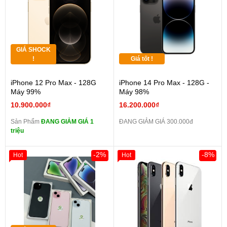
GIÁ SHOCK
!
Giá tốt !
iPhone 12 Pro Max - 128G
iPhone 14 Pro Max - 128G -
Máy 99%
Máy 98%
10.900.000₫
16.200.000₫
Sản Phẩm
ĐANG GIẢM GIÁ 1
ĐANG GIẢM GIÁ 300.000đ
triệu
-2%
-8%
Hot
Hot