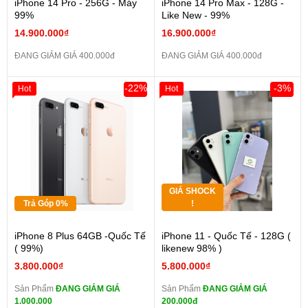
iPhone 14 Pro - 256G - Máy
iPhone 14 Pro Max - 128G -
99%
Like New - 99%
14.900.000₫
16.900.000₫
ĐANG GIẢM GIÁ 400.000đ
ĐANG GIẢM GIÁ 400.000đ
-22%
-3%
Hot
Hot
GIÁ SHOCK
Trả Góp 0%
!
iPhone 8 Plus 64GB -Quốc Tế
iPhone 11 - Quốc Tế - 128G (
( 99%)
likenew 98% )
3.800.000₫
5.800.000₫
Sản Phẩm
ĐANG GIẢM GIÁ
Sản Phẩm
ĐANG GIẢM GIÁ
1.000.000
200.000đ