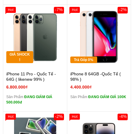
-7%
-2%
Hot
Hot
GIÁ SHOCK
!
Trả Góp 0%
iPhone 11 Pro - Quốc Tế -
iPhone 8 64GB -Quốc Tế (
64G ( likenew 99% )
98% )
6.800.000₫
4.400.000₫
Sản Phẩm
ĐANG GIẢM GIÁ
Sản Phẩm
ĐANG GIẢM GIÁ 100K
500.000đ
-2%
-4%
Hot
Hot