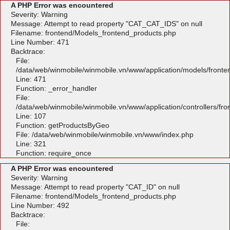
A PHP Error was encountered
Severity: Warning
Message: Attempt to read property "CAT_CAT_IDS" on null
Filename: frontend/Models_frontend_products.php
Line Number: 471
Backtrace:
File:
/data/web/winmobile/winmobile.vn/www/application/models/front
Line: 471
Function: _error_handler
File:
/data/web/winmobile/winmobile.vn/www/application/controllers/fr
Line: 107
Function: getProductsByGeo
File: /data/web/winmobile/winmobile.vn/www/index.php
Line: 321
Function: require_once
A PHP Error was encountered
Severity: Warning
Message: Attempt to read property "CAT_ID" on null
Filename: frontend/Models_frontend_products.php
Line Number: 492
Backtrace:
File: