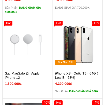
6.800.000₫
14.300.000₫
Sản Phẩm
ĐANG GIẢM GIÁ
ĐANG GIẢM GIÁ 700.000K
400.000đ
-12%
Hot
Hot
Trả Góp 0%
Sạc MagSafe Zin Apple
iPhone XS - Quốc Tế - 64G (
iPhone 12
Loại B - 98%)
1.500.000₫
4.300.000₫
Sản Phẩm
ĐANG GIẢM GIÁ 600k
-40%
-4%
Hot