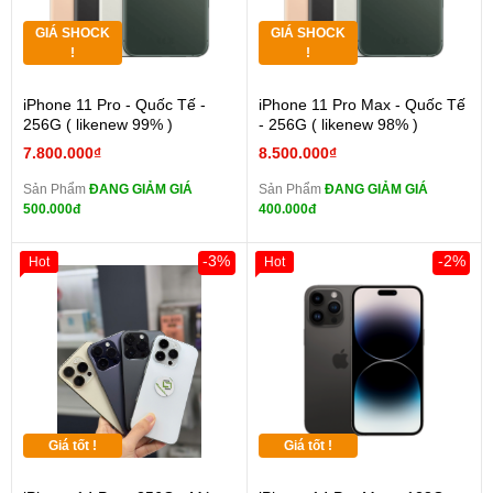
GIÁ SHOCK
GIÁ SHOCK
!
!
iPhone 11 Pro - Quốc Tế -
iPhone 11 Pro Max - Quốc Tế
256G ( likenew 99% )
- 256G ( likenew 98% )
7.800.000₫
8.500.000₫
Sản Phẩm
ĐANG GIẢM GIÁ
Sản Phẩm
ĐANG GIẢM GIÁ
500.000đ
400.000đ
-3%
-2%
Hot
Hot
Giá tốt !
Giá tốt !