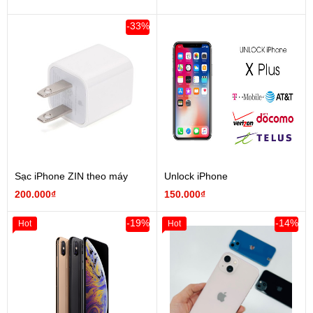
-33%
Sạc iPhone ZIN theo máy
Unlock iPhone
200.000₫
150.000₫
-19%
-14%
Hot
Hot