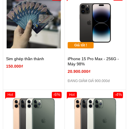
Giá tốt !
Sim ghép thần thánh
iPhone 15 Pro Max - 256G -
Máy 98%
150.000₫
20.900.000₫
ĐANG GIẢM GIÁ 900.000đ
-6%
-4%
Hot
Hot