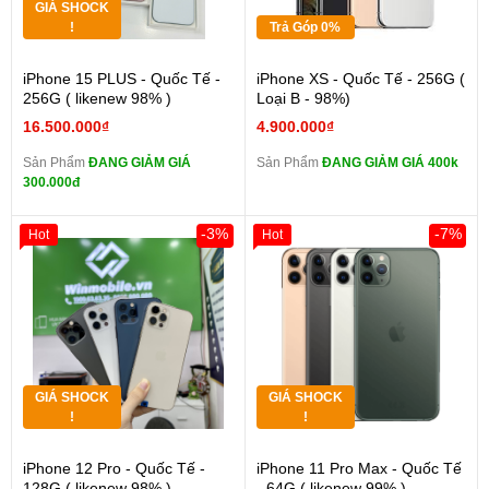
GIÁ SHOCK
!
Trả Góp 0%
iPhone 15 PLUS - Quốc Tế -
iPhone XS - Quốc Tế - 256G (
256G ( likenew 98% )
Loại B - 98%)
16.500.000₫
4.900.000₫
Sản Phẩm
ĐANG GIẢM GIÁ
Sản Phẩm
ĐANG GIẢM GIÁ 400k
300.000đ
-3%
-7%
Hot
Hot
GIÁ SHOCK
GIÁ SHOCK
!
!
iPhone 12 Pro - Quốc Tế -
iPhone 11 Pro Max - Quốc Tế
128G ( likenew 98% )
- 64G ( likenew 99% )