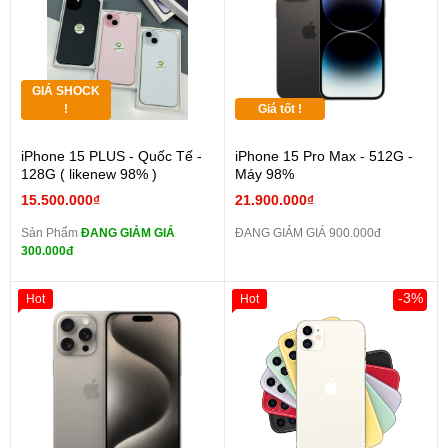
GIÁ SHOCK
!
Giá tốt !
iPhone 15 PLUS - Quốc Tế -
iPhone 15 Pro Max - 512G -
128G ( likenew 98% )
Máy 98%
15.500.000₫
21.900.000₫
Sản Phẩm
ĐANG GIẢM GIÁ
ĐANG GIẢM GIÁ 900.000đ
300.000đ
-3%
Hot
Hot