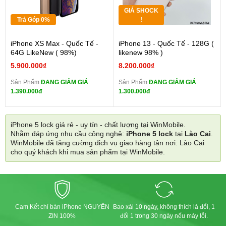
GIÁ SHOCK
Trả Góp 0%
!
iPhone XS Max - Quốc Tế -
iPhone 13 - Quốc Tế - 128G (
64G LikeNew ( 98%)
likenew 98% )
5.900.000₫
8.200.000₫
Sản Phẩm
ĐANG GIẢM GIÁ
Sản Phẩm
ĐANG GIẢM GIÁ
1.390.000đ
1.300.000đ
iPhone 5 lock giá rẻ - uy tín - chất lượng tại WinMobile.
Nhằm đáp ứng nhu cầu công nghệ:
iPhone 5 lock
tại
Lào Cai
.
WinMobile đã tăng cường dịch vụ giao hàng tận nơi: Lào Cai
cho quý khách khi mua sản phẩm tại WinMobile.
Cam Kết chỉ bán iPhone NGUYÊN
Bao xài 10 ngày, không thích là đổi, 1
ZIN 100%
đổi 1 trong 30 ngày nếu máy lỗi.