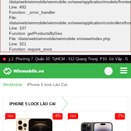
/data/web/winmobile/winmobile.vn/www/application/models/front
Line: 492
Function: _error_handler
File:
/data/web/winmobile/winmobile.vn/www/application/controllers/fr
Line: 107
Function: getProductsByGeo
File: /data/web/winmobile/winmobile.vn/www/index.php
Line: 321
Function: require_once
hường 7, Quận 10, TpHCM - 512 Quang Trung. P10. Gò Vấp - 528A Trường 
WinMobile
iPhone 5 lock Lào Cai
IPHONE 5 LOCK LÀO CAI
-8%
-2%
Hot
Hot