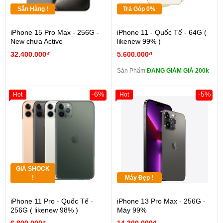
Sẵn Hàng !
Trả Góp 0%
iPhone 15 Pro Max - 256G -
iPhone 11 - Quốc Tế - 64G (
New chưa Active
likenew 99% )
32.400.000₫
5.600.000₫
Sản Phẩm
ĐANG GIẢM GIÁ 200k
-6%
-5%
Hot
Hot
GIÁ SHOCK
!
Máy Đẹp !
iPhone 11 Pro - Quốc Tế -
iPhone 13 Pro Max - 256G -
256G ( likenew 98% )
Máy 99%