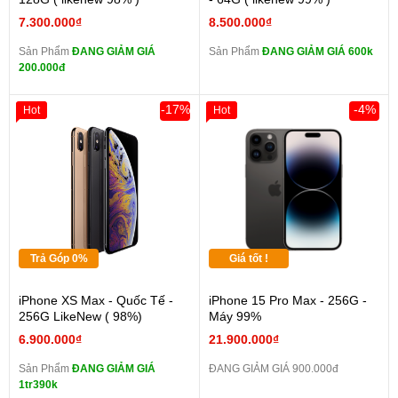
7.300.000₫
8.500.000₫
Sản Phẩm
ĐANG GIẢM GIÁ
Sản Phẩm
ĐANG GIẢM GIÁ 600k
200.000đ
-17%
-4%
Hot
Hot
Trả Góp 0%
Giá tốt !
iPhone XS Max - Quốc Tế -
iPhone 15 Pro Max - 256G -
256G LikeNew ( 98%)
Máy 99%
6.900.000₫
21.900.000₫
Sản Phẩm
ĐANG GIẢM GIÁ
ĐANG GIẢM GIÁ 900.000đ
1tr390k