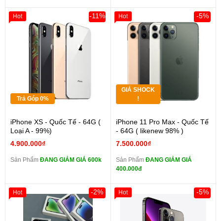
-11%
-5%
Hot
Hot
GIÁ SHOCK
Trả Góp 0%
!
iPhone XS - Quốc Tế - 64G (
iPhone 11 Pro Max - Quốc Tế
Loại A - 99%)
- 64G ( likenew 98% )
4.900.000₫
7.500.000₫
Sản Phẩm
ĐANG GIẢM GIÁ 600k
Sản Phẩm
ĐANG GIẢM GIÁ
400.000đ
-2%
-5%
Hot
Hot