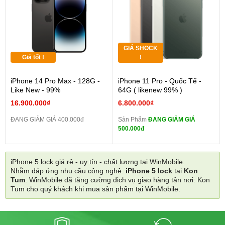
GIÁ SHOCK
Giá tốt !
!
iPhone 14 Pro Max - 128G -
iPhone 11 Pro - Quốc Tế -
Like New - 99%
64G ( likenew 99% )
16.900.000₫
6.800.000₫
ĐANG GIẢM GIÁ 400.000đ
Sản Phẩm
ĐANG GIẢM GIÁ
500.000đ
iPhone 5 lock giá rẻ - uy tín - chất lượng tại WinMobile.
Nhằm đáp ứng nhu cầu công nghệ:
iPhone 5 lock
tại
Kon
Tum
. WinMobile đã tăng cường dịch vụ giao hàng tận nơi: Kon
Tum cho quý khách khi mua sản phẩm tại WinMobile.