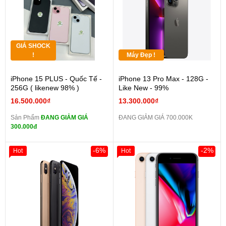
GIÁ SHOCK
!
Máy Đẹp !
iPhone 15 PLUS - Quốc Tế -
iPhone 13 Pro Max - 128G -
256G ( likenew 98% )
Like New - 99%
16.500.000₫
13.300.000₫
Sản Phẩm
ĐANG GIẢM GIÁ
ĐANG GIẢM GIÁ 700.000K
300.000đ
-6%
-2%
Hot
Hot