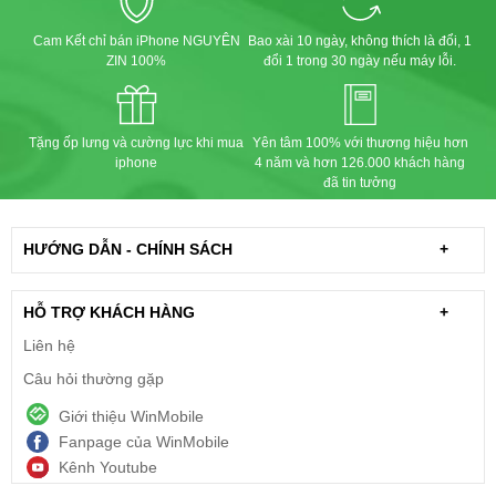
Cam Kết chỉ bán iPhone NGUYÊN
Bao xài 10 ngày, không thích là đổi, 1
ZIN 100%
đổi 1 trong 30 ngày nếu máy lỗi.
Tặng ốp lưng và cường lực khi mua
Yên tâm 100% với thương hiệu hơn
iphone
4 năm và hơn 126.000 khách hàng
đã tin tưởng
HƯỚNG DẪN - CHÍNH SÁCH
+
HỖ TRỢ KHÁCH HÀNG
+
Liên hệ
Câu hỏi thường gặp
Giới thiệu WinMobile
Fanpage của WinMobile
Kênh Youtube