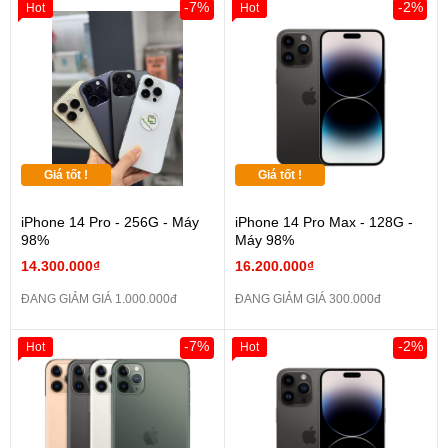
-7%
-2%
Hot
Hot
Giá tốt !
Giá tốt !
iPhone 14 Pro - 256G - Máy
iPhone 14 Pro Max - 128G -
98%
Máy 98%
14.300.000₫
16.200.000₫
ĐANG GIẢM GIÁ 1.000.000đ
ĐANG GIẢM GIÁ 300.000đ
-7%
-2%
Hot
Hot