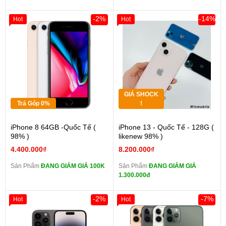
-2%
-14%
Hot
Hot
GIÁ SHOCK
Trả Góp 0%
!
iPhone 8 64GB -Quốc Tế (
iPhone 13 - Quốc Tế - 128G (
98% )
likenew 98% )
4.400.000₫
8.200.000₫
Sản Phẩm
ĐANG GIẢM GIÁ 100K
Sản Phẩm
ĐANG GIẢM GIÁ
1.300.000đ
-2%
-7%
Hot
Hot