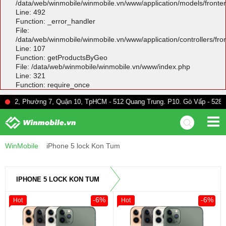
/data/web/winmobile/winmobile.vn/www/application/models/front
Line: 492
Function: _error_handler
File:
/data/web/winmobile/winmobile.vn/www/application/controllers/fr
Line: 107
Function: getProductsByGeo
File: /data/web/winmobile/winmobile.vn/www/index.php
Line: 321
Function: require_once
ường 7, Quận 10, TpHCM - 512 Quang Trung. P10. Gò Vấp - 528A Trường Ch
WinMobile
iPhone 5 lock Kon Tum
IPHONE 5 LOCK KON TUM
-6%
-6%
Hot
Hot