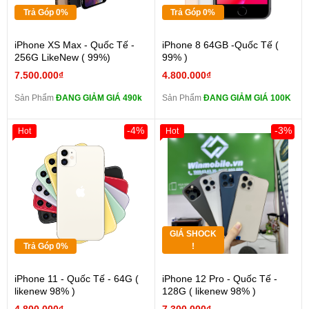
Trả Góp 0%
Trả Góp 0%
iPhone XS Max - Quốc Tế -
iPhone 8 64GB -Quốc Tế (
256G LikeNew ( 99%)
99% )
7.500.000₫
4.800.000₫
Sản Phẩm
ĐANG GIẢM GIÁ 490k
Sản Phẩm
ĐANG GIẢM GIÁ 100K
-4%
-3%
Hot
Hot
GIÁ SHOCK
Trả Góp 0%
!
iPhone 11 - Quốc Tế - 64G (
iPhone 12 Pro - Quốc Tế -
likenew 98% )
128G ( likenew 98% )