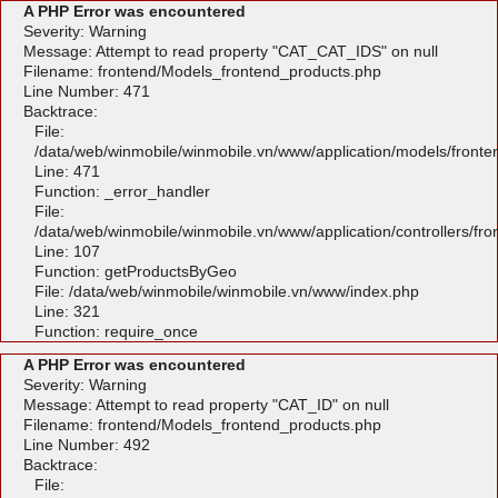
A PHP Error was encountered
Severity: Warning
Message: Attempt to read property "CAT_CAT_IDS" on null
Filename: frontend/Models_frontend_products.php
Line Number: 471
Backtrace:
File:
/data/web/winmobile/winmobile.vn/www/application/models/front
Line: 471
Function: _error_handler
File:
/data/web/winmobile/winmobile.vn/www/application/controllers/fr
Line: 107
Function: getProductsByGeo
File: /data/web/winmobile/winmobile.vn/www/index.php
Line: 321
Function: require_once
A PHP Error was encountered
Severity: Warning
Message: Attempt to read property "CAT_ID" on null
Filename: frontend/Models_frontend_products.php
Line Number: 492
Backtrace:
File: