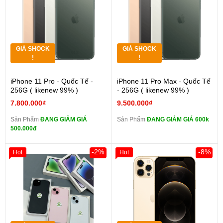
GIÁ SHOCK
GIÁ SHOCK
!
!
iPhone 11 Pro - Quốc Tế -
iPhone 11 Pro Max - Quốc Tế
256G ( likenew 99% )
- 256G ( likenew 99% )
7.800.000₫
9.500.000₫
Sản Phẩm
ĐANG GIẢM GIÁ
Sản Phẩm
ĐANG GIẢM GIÁ 600k
500.000đ
-2%
-8%
Hot
Hot