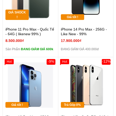
GIÁ SHOCK
!
Giá tốt !
iPhone 11 Pro Max - Quốc Tế
iPhone 14 Pro Max - 256G -
- 64G ( likenew 99% )
Like New - 99%
8.500.000₫
17.900.000₫
Sản Phẩm
ĐANG GIẢM GIÁ 600k
ĐANG GIẢM GIÁ 400.000đ
-9%
-12%
Hot
Hot
Giá tốt !
Trả Góp 0%