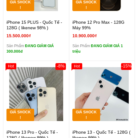
GIÁ SHOCK
GIÁ SHOCK
!
!
iPhone 15 PLUS - Quốc Tế -
iPhone 12 Pro Max - 128G
128G ( likenew 98% )
Máy 99%
15.500.000₫
10.900.000₫
Sản Phẩm
ĐANG GIẢM GIÁ
Sản Phẩm
ĐANG GIẢM GIÁ 1
300.000đ
triệu
-8%
-15%
Hot
Hot
GIÁ SHOCK
GIÁ SHOCK
!
!
iPhone 13 Pro - Quốc Tế -
iPhone 13 - Quốc Tế - 128G (
128G ( likenew 99% )
likenew 99% )