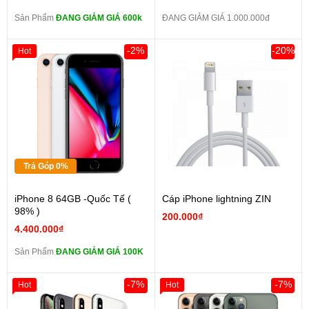
Sản Phẩm
ĐANG GIẢM GIÁ 600k
ĐANG GIẢM GIÁ 1.000.000đ
-2%
-20%
Hot
Trả Góp 0%
iPhone 8 64GB -Quốc Tế (
Cáp iPhone lightning ZIN
98% )
200.000₫
4.400.000₫
Sản Phẩm
ĐANG GIẢM GIÁ 100K
-7%
-7%
Hot
Hot