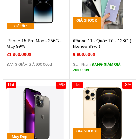
GIÁ SHOCK
Giá tốt !
!
iPhone 15 Pro Max - 256G -
iPhone 11 - Quốc Tế - 128G (
Máy 99%
likenew 99% )
21.900.000₫
6.600.000₫
ĐANG GIẢM GIÁ 900.000đ
Sản Phẩm
ĐANG GIẢM GIÁ
200.000đ
-5%
-8%
Hot
Hot
GIÁ SHOCK
Máy Đẹp !
!