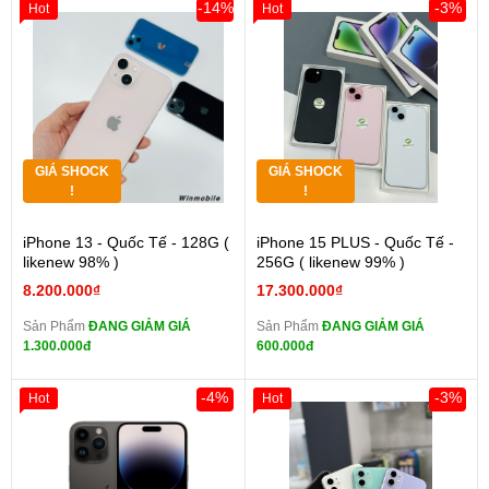
-14%
-3%
Hot
Hot
GIÁ SHOCK
GIÁ SHOCK
!
!
iPhone 13 - Quốc Tế - 128G (
iPhone 15 PLUS - Quốc Tế -
likenew 98% )
256G ( likenew 99% )
8.200.000₫
17.300.000₫
Sản Phẩm
ĐANG GIẢM GIÁ
Sản Phẩm
ĐANG GIẢM GIÁ
1.300.000đ
600.000đ
-4%
-3%
Hot
Hot