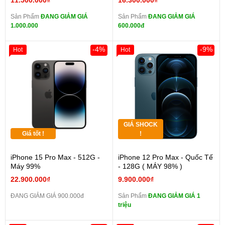
11.500.000₫
16.300.000₫
Sản Phẩm
ĐANG GIẢM GIÁ
Sản Phẩm
ĐANG GIẢM GIÁ
1.000.000
600.000đ
-4%
-9%
Hot
Hot
GIÁ SHOCK
Giá tốt !
!
iPhone 15 Pro Max - 512G -
iPhone 12 Pro Max - Quốc Tế
Máy 99%
- 128G ( MÁY 98% )
22.900.000₫
9.900.000₫
ĐANG GIẢM GIÁ 900.000đ
Sản Phẩm
ĐANG GIẢM GIÁ 1
triệu