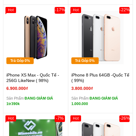
-17%
-22%
Hot
Hot
Trả Góp 0%
Trả Góp 0%
iPhone XS Max - Quốc Tế -
iPhone 8 Plus 64GB -Quốc Tế
256G LikeNew ( 98%)
( 99%)
6.900.000₫
3.800.000₫
Sản Phẩm
ĐANG GIẢM GIÁ
Sản Phẩm
ĐANG GIẢM GIÁ
1tr390k
1.000.000
-7%
-26%
Hot
Hot