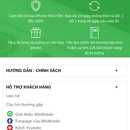
Cam Kết chỉ bán iPhone NGUYÊN
Bao xài 10 ngày, không thích là đổi, 1
ZIN 100%
đổi 1 trong 30 ngày nếu máy lỗi.
Tặng ốp lưng và cường lực khi mua
Yên tâm 100% với thương hiệu hơn
iphone
4 năm và hơn 126.000 khách hàng
đã tin tưởng
HƯỚNG DẪN - CHÍNH SÁCH
+
HỖ TRỢ KHÁCH HÀNG
+
Liên hệ
Câu hỏi thường gặp
Giới thiệu WinMobile
Fanpage của WinMobile
Kênh Youtube