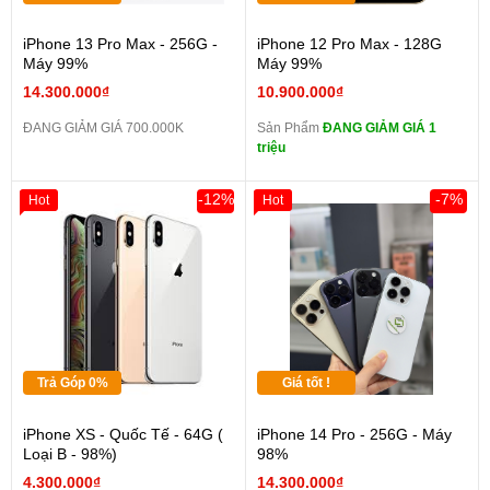
iPhone 13 Pro Max - 256G -
iPhone 12 Pro Max - 128G
Máy 99%
Máy 99%
14.300.000₫
10.900.000₫
ĐANG GIẢM GIÁ 700.000K
Sản Phẩm
ĐANG GIẢM GIÁ 1
triệu
-12%
-7%
Hot
Hot
Trả Góp 0%
Giá tốt !
iPhone XS - Quốc Tế - 64G (
iPhone 14 Pro - 256G - Máy
Loại B - 98%)
98%
4.300.000₫
14.300.000₫