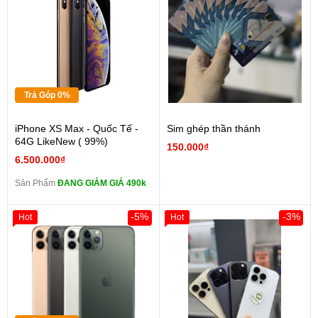
Trả Góp 0%
iPhone XS Max - Quốc Tế -
Sim ghép thần thánh
64G LikeNew ( 99%)
150.000₫
6.500.000₫
Sản Phẩm
ĐANG GIẢM GIÁ 490k
-5%
-3%
Hot
Hot