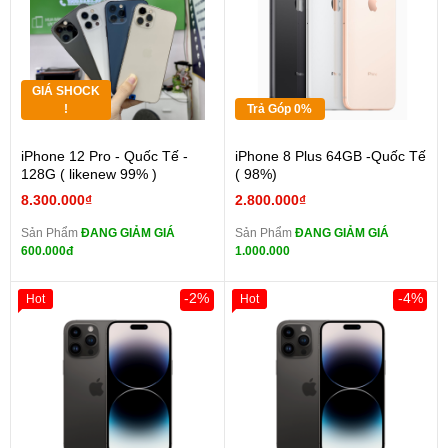
GIÁ SHOCK
!
Trả Góp 0%
iPhone 12 Pro - Quốc Tế -
iPhone 8 Plus 64GB -Quốc Tế
128G ( likenew 99% )
( 98%)
8.300.000₫
2.800.000₫
Sản Phẩm
ĐANG GIẢM GIÁ
Sản Phẩm
ĐANG GIẢM GIÁ
600.000đ
1.000.000
-2%
-4%
Hot
Hot