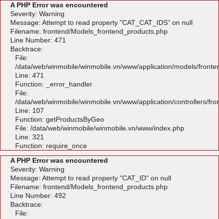
A PHP Error was encountered
Severity: Warning
Message: Attempt to read property "CAT_CAT_IDS" on null
Filename: frontend/Models_frontend_products.php
Line Number: 471
Backtrace:
File:
/data/web/winmobile/winmobile.vn/www/application/models/front
Line: 471
Function: _error_handler
File:
/data/web/winmobile/winmobile.vn/www/application/controllers/fr
Line: 107
Function: getProductsByGeo
File: /data/web/winmobile/winmobile.vn/www/index.php
Line: 321
Function: require_once
A PHP Error was encountered
Severity: Warning
Message: Attempt to read property "CAT_ID" on null
Filename: frontend/Models_frontend_products.php
Line Number: 492
Backtrace:
File: