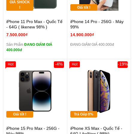
GIÁ SHOCK
!
Giá tốt !
iPhone 11 Pro Max - Quốc Tế
iPhone 14 Pro - 256G - Máy
- 64G ( likenew 98% )
99%
7.500.000₫
14.900.000₫
Sản Phẩm
ĐANG GIẢM GIÁ
ĐANG GIẢM GIÁ 400.000đ
400.000đ
-4%
-19%
Hot
Hot
Giá tốt !
Trả Góp 0%
iPhone 15 Pro Max - 256G -
iPhone XS Max - Quốc Tế -
Máy 98%
64G LikeNew ( 98%)