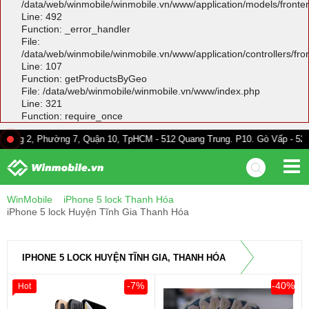
/data/web/winmobile/winmobile.vn/www/application/models/front
Line: 492
Function: _error_handler
File:
/data/web/winmobile/winmobile.vn/www/application/controllers/fr
Line: 107
Function: getProductsByGeo
File: /data/web/winmobile/winmobile.vn/www/index.php
Line: 321
Function: require_once
hường 7, Quận 10, TpHCM - 512 Quang Trung. P10. Gò Vấp - 528A Trường C
WinMobile
iPhone 5 lock Thanh Hóa
iPhone 5 lock Huyện Tĩnh Gia Thanh Hóa
IPHONE 5 LOCK HUYỆN TĨNH GIA, THANH HÓA
-7%
-40%
Hot