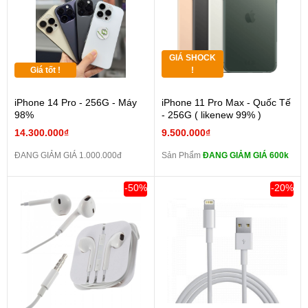
GIÁ SHOCK
Giá tốt !
!
iPhone 14 Pro - 256G - Máy
iPhone 11 Pro Max - Quốc Tế
98%
- 256G ( likenew 99% )
14.300.000₫
9.500.000₫
ĐANG GIẢM GIÁ 1.000.000đ
Sản Phẩm
ĐANG GIẢM GIÁ 600k
-50%
-20%