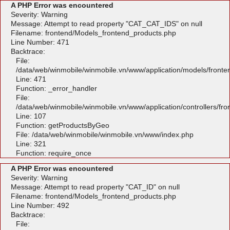
A PHP Error was encountered
Severity: Warning
Message: Attempt to read property "CAT_CAT_IDS" on null
Filename: frontend/Models_frontend_products.php
Line Number: 471
Backtrace:
File:
/data/web/winmobile/winmobile.vn/www/application/models/front
Line: 471
Function: _error_handler
File:
/data/web/winmobile/winmobile.vn/www/application/controllers/fr
Line: 107
Function: getProductsByGeo
File: /data/web/winmobile/winmobile.vn/www/index.php
Line: 321
Function: require_once
A PHP Error was encountered
Severity: Warning
Message: Attempt to read property "CAT_ID" on null
Filename: frontend/Models_frontend_products.php
Line Number: 492
Backtrace:
File: