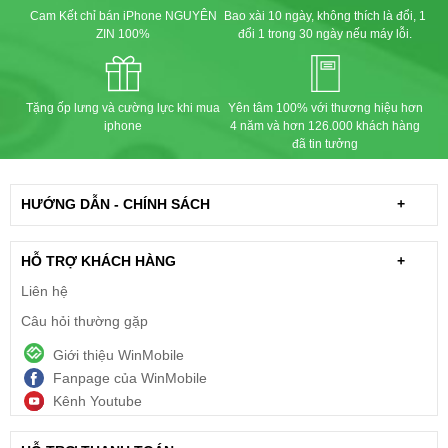
Cam Kết chỉ bán iPhone NGUYÊN
Bao xài 10 ngày, không thích là đổi, 1
ZIN 100%
đổi 1 trong 30 ngày nếu máy lỗi.
Tặng ốp lưng và cường lực khi mua
Yên tâm 100% với thương hiệu hơn
iphone
4 năm và hơn 126.000 khách hàng
đã tin tưởng
HƯỚNG DẪN - CHÍNH SÁCH
+
HỖ TRỢ KHÁCH HÀNG
+
Liên hệ
Câu hỏi thường gặp
Giới thiệu WinMobile
Fanpage của WinMobile
Kênh Youtube