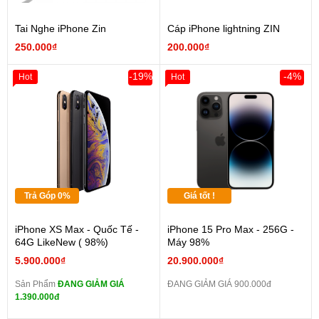
Tai Nghe iPhone Zin
Cáp iPhone lightning ZIN
250.000₫
200.000₫
-19%
-4%
Hot
Hot
Trả Góp 0%
Giá tốt !
iPhone XS Max - Quốc Tế -
iPhone 15 Pro Max - 256G -
64G LikeNew ( 98%)
Máy 98%
5.900.000₫
20.900.000₫
Sản Phẩm
ĐANG GIẢM GIÁ
ĐANG GIẢM GIÁ 900.000đ
1.390.000đ