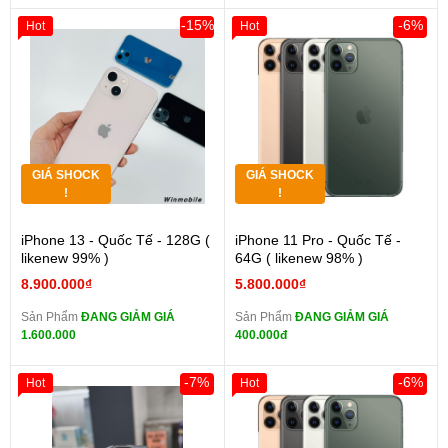
-15%
-6%
Hot
Hot
GIÁ SHOCK
GIÁ SHOCK
!
!
iPhone 13 - Quốc Tế - 128G (
iPhone 11 Pro - Quốc Tế -
likenew 99% )
64G ( likenew 98% )
8.900.000₫
5.800.000₫
Sản Phẩm
ĐANG GIẢM GIÁ
Sản Phẩm
ĐANG GIẢM GIÁ
1.600.000
400.000đ
-7%
-6%
Hot
Hot