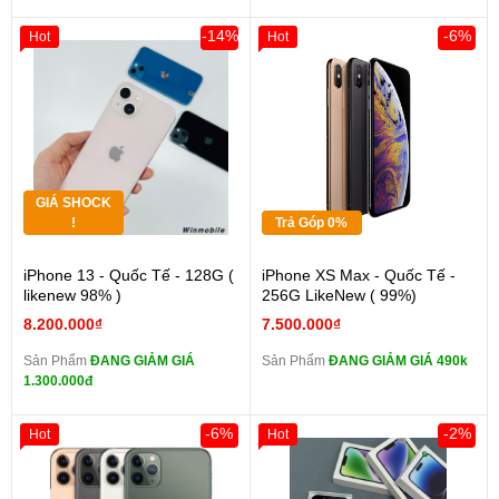
-14%
-6%
Hot
Hot
GIÁ SHOCK
!
Trả Góp 0%
iPhone 13 - Quốc Tế - 128G (
iPhone XS Max - Quốc Tế -
likenew 98% )
256G LikeNew ( 99%)
8.200.000₫
7.500.000₫
Sản Phẩm
ĐANG GIẢM GIÁ
Sản Phẩm
ĐANG GIẢM GIÁ 490k
1.300.000đ
-6%
-2%
Hot
Hot