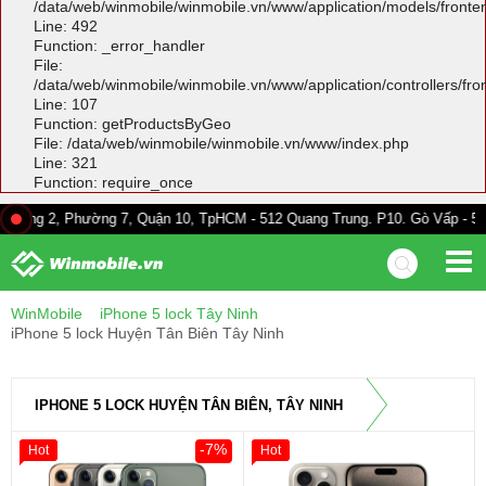
/data/web/winmobile/winmobile.vn/www/application/models/front
Line: 492
Function: _error_handler
File:
/data/web/winmobile/winmobile.vn/www/application/controllers/fr
Line: 107
Function: getProductsByGeo
File: /data/web/winmobile/winmobile.vn/www/index.php
Line: 321
Function: require_once
Phường 7, Quận 10, TpHCM - 512 Quang Trung. P10. Gò Vấp - 528A Trường 
WinMobile
iPhone 5 lock Tây Ninh
iPhone 5 lock Huyện Tân Biên Tây Ninh
IPHONE 5 LOCK HUYỆN TÂN BIÊN, TÂY NINH
-7%
Hot
Hot