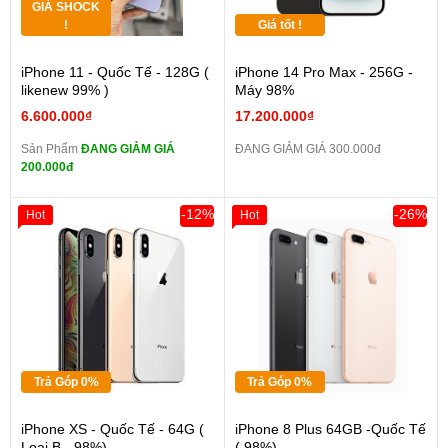
GIÁ SHOCK
!
Giá tốt !
iPhone 11 - Quốc Tế - 128G (
iPhone 14 Pro Max - 256G -
likenew 99% )
Máy 98%
6.600.000₫
17.200.000₫
Sản Phẩm
ĐANG GIẢM GIÁ
ĐANG GIẢM GIÁ 300.000đ
200.000đ
-12%
-26%
Hot
Hot
Trả Góp 0%
Trả Góp 0%
iPhone XS - Quốc Tế - 64G (
iPhone 8 Plus 64GB -Quốc Tế
Loại B - 98%)
( 98%)