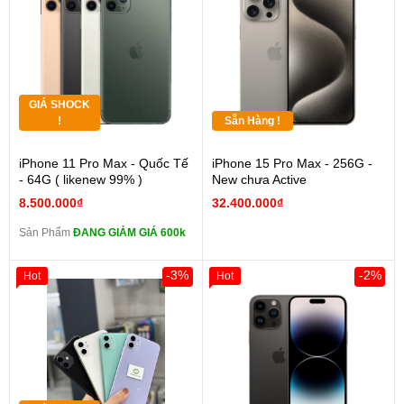
GIÁ SHOCK
!
Sẵn Hàng !
iPhone 11 Pro Max - Quốc Tế
iPhone 15 Pro Max - 256G -
- 64G ( likenew 99% )
New chưa Active
8.500.000₫
32.400.000₫
Sản Phẩm
ĐANG GIẢM GIÁ 600k
-3%
-2%
Hot
Hot