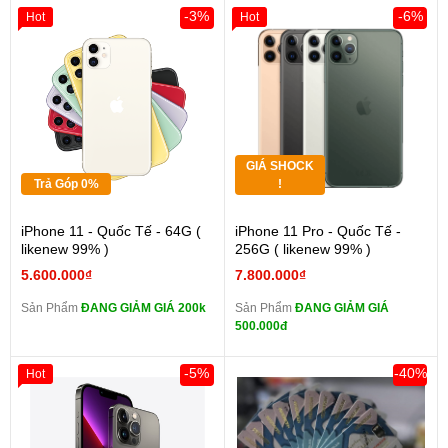
-3%
-6%
Hot
Hot
GIÁ SHOCK
Trả Góp 0%
!
iPhone 11 - Quốc Tế - 64G (
iPhone 11 Pro - Quốc Tế -
likenew 99% )
256G ( likenew 99% )
5.600.000₫
7.800.000₫
Sản Phẩm
ĐANG GIẢM GIÁ 200k
Sản Phẩm
ĐANG GIẢM GIÁ
500.000đ
-5%
-40%
Hot