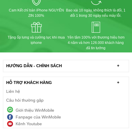
Cam Kết chỉ bán iPhone NGUYÊN
Bao xài 10 ngày, không thích là đổi, 1
ZIN 100%
đổi 1 trong 30 ngày nếu máy lỗi.
Tặng ốp lưng và cường lực khi mua
Yên tâm 100% với thương hiệu hơn
iphone
4 năm và hơn 126.000 khách hàng
đã tin tưởng
HƯỚNG DẪN - CHÍNH SÁCH
+
HỖ TRỢ KHÁCH HÀNG
+
Liên hệ
Câu hỏi thường gặp
Giới thiệu WinMobile
Fanpage của WinMobile
Kênh Youtube