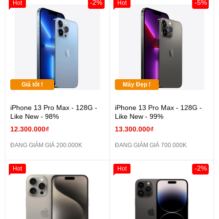
-2%
-5%
Hot
Hot
Giá tốt !
Máy Đẹp !
iPhone 13 Pro Max - 128G -
iPhone 13 Pro Max - 128G -
Like New - 98%
Like New - 99%
12.300.000₫
13.300.000₫
ĐANG GIẢM GIÁ 200.000K
ĐANG GIẢM GIÁ 700.000K
-2%
Hot
Hot