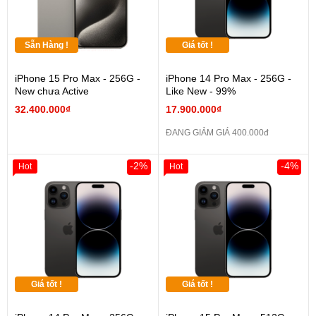
Sẵn Hàng !
Giá tốt !
iPhone 15 Pro Max - 256G -
iPhone 14 Pro Max - 256G -
New chưa Active
Like New - 99%
32.400.000₫
17.900.000₫
ĐANG GIẢM GIÁ 400.000đ
-2%
-4%
Hot
Hot
Giá tốt !
Giá tốt !