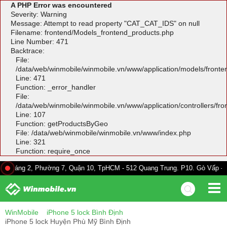
A PHP Error was encountered
Severity: Warning
Message: Attempt to read property "CAT_CAT_IDS" on null
Filename: frontend/Models_frontend_products.php
Line Number: 471
Backtrace:
File:
/data/web/winmobile/winmobile.vn/www/application/models/front
Line: 471
Function: _error_handler
File:
/data/web/winmobile/winmobile.vn/www/application/controllers/fr
Line: 107
Function: getProductsByGeo
File: /data/web/winmobile/winmobile.vn/www/index.php
Line: 321
Function: require_once
 2, Phường 7, Quận 10, TpHCM - 512 Quang Trung. P10. Gò Vấp - 528A Trư
WinMobile
iPhone 5 lock Bình Định
iPhone 5 lock Huyện Phù Mỹ Bình Định