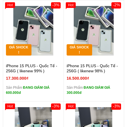
-3%
-2%
Hot
Hot
GIÁ SHOCK
GIÁ SHOCK
!
!
iPhone 15 PLUS - Quốc Tế -
iPhone 15 PLUS - Quốc Tế -
256G ( likenew 99% )
256G ( likenew 98% )
17.300.000₫
16.500.000₫
Sản Phẩm
ĐANG GIẢM GIÁ
Sản Phẩm
ĐANG GIẢM GIÁ
600.000đ
300.000đ
-3%
-3%
Hot
Hot