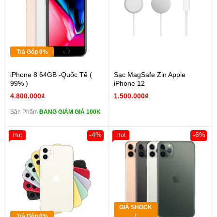
Trả Góp 0%
iPhone 8 64GB -Quốc Tế (
Sạc MagSafe Zin Apple
99% )
iPhone 12
4.800.000₫
1.500.000₫
Sản Phẩm
ĐANG GIẢM GIÁ 100K
-4%
-6%
Hot
Hot
GIÁ SHOCK
Trả Góp 0%
!