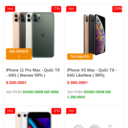
-7%
-19%
Hot
Hot
GIÁ SHOCK
!
Trả Góp 0%
iPhone 11 Pro Max - Quốc Tế
iPhone XS Max - Quốc Tế -
- 64G ( likenew 99% )
64G LikeNew ( 98%)
8.500.000₫
5.900.000₫
Sản Phẩm
ĐANG GIẢM GIÁ 600k
Sản Phẩm
ĐANG GIẢM GIÁ
1.390.000đ
-2%
Hot
Hot