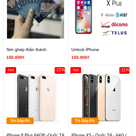
Sim ghép thần thánh
Unlock iPhone
150.000₫
150.000₫
-22%
-11%
Hot
Hot
Trả Góp 0%
Trả Góp 0%
iPhone 8 Plus 64GB -Quốc Tế
iPhone XS - Quốc Tế - 64G (