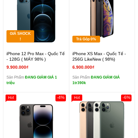
GIÁ SHOCK
!
Trả Góp 0%
iPhone 12 Pro Max - Quốc Tế
iPhone XS Max - Quốc Tế -
- 128G ( MÁY 98% )
256G LikeNew ( 98%)
9.900.000₫
6.900.000₫
Sản Phẩm
ĐANG GIẢM GIÁ 1
Sản Phẩm
ĐANG GIẢM GIÁ
triệu
1tr390k
-4%
-6%
Hot
Hot