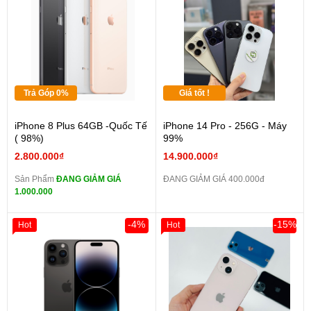
Trả Góp 0%
Giá tốt !
iPhone 8 Plus 64GB -Quốc Tế
iPhone 14 Pro - 256G - Máy
( 98%)
99%
2.800.000₫
14.900.000₫
Sản Phẩm
ĐANG GIẢM GIÁ
ĐANG GIẢM GIÁ 400.000đ
1.000.000
-4%
-15%
Hot
Hot