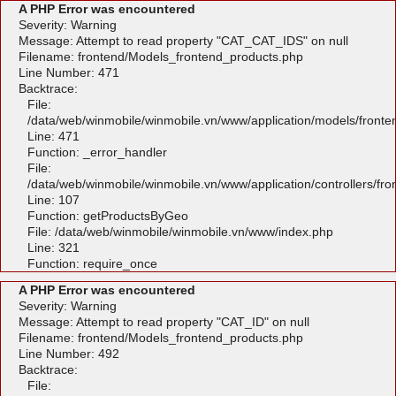
A PHP Error was encountered
Severity: Warning
Message: Attempt to read property "CAT_CAT_IDS" on null
Filename: frontend/Models_frontend_products.php
Line Number: 471
Backtrace:
File:
/data/web/winmobile/winmobile.vn/www/application/models/front
Line: 471
Function: _error_handler
File:
/data/web/winmobile/winmobile.vn/www/application/controllers/fr
Line: 107
Function: getProductsByGeo
File: /data/web/winmobile/winmobile.vn/www/index.php
Line: 321
Function: require_once
A PHP Error was encountered
Severity: Warning
Message: Attempt to read property "CAT_ID" on null
Filename: frontend/Models_frontend_products.php
Line Number: 492
Backtrace:
File: