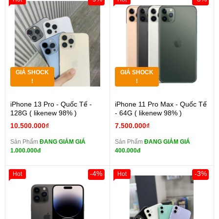
GIÁ SHOCK
GIÁ SHOCK
!
!
iPhone 13 Pro - Quốc Tế -
iPhone 11 Pro Max - Quốc Tế
128G ( likenew 98% )
- 64G ( likenew 98% )
10.500.000₫
7.500.000₫
Sản Phẩm
ĐANG GIẢM GIÁ
Sản Phẩm
ĐANG GIẢM GIÁ
1.000.000đ
400.000đ
-4%
-3%
Hot
Hot