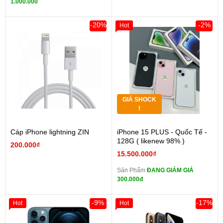
1.000.000
-20%
-2%
Hot
GIÁ SHOCK
!
Cáp iPhone lightning ZIN
iPhone 15 PLUS - Quốc Tế -
128G ( likenew 98% )
200.000₫
15.500.000₫
Sản Phẩm
ĐANG GIẢM GIÁ
300.000đ
-9%
-17%
Hot
Hot