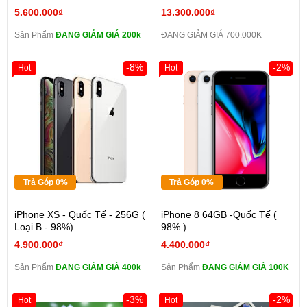
5.600.000₫
13.300.000₫
Sản Phẩm
ĐANG GIẢM GIÁ 200k
ĐANG GIẢM GIÁ 700.000K
-8%
-2%
Hot
Hot
Trả Góp 0%
Trả Góp 0%
iPhone XS - Quốc Tế - 256G (
iPhone 8 64GB -Quốc Tế (
Loại B - 98%)
98% )
4.900.000₫
4.400.000₫
Sản Phẩm
ĐANG GIẢM GIÁ 400k
Sản Phẩm
ĐANG GIẢM GIÁ 100K
-3%
-2%
Hot
Hot