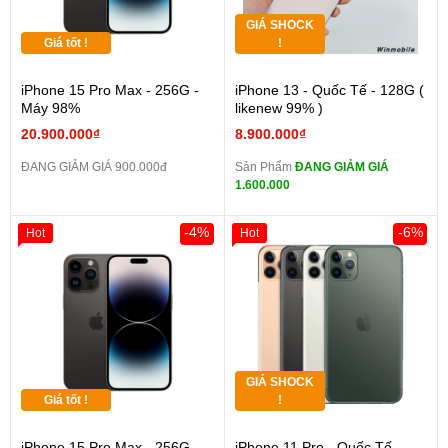
GIÁ SHOCK
Giá tốt !
!
iPhone 15 Pro Max - 256G -
iPhone 13 - Quốc Tế - 128G (
Máy 98%
likenew 99% )
20.900.000₫
8.900.000₫
ĐANG GIẢM GIÁ 900.000đ
Sản Phẩm
ĐANG GIẢM GIÁ
1.600.000
-4%
-6%
Hot
Hot
GIÁ SHOCK
Giá tốt !
!
iPhone 15 Pro Max - 256G -
iPhone 11 Pro - Quốc Tế -