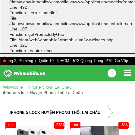
/data/web/winmobile/winmobile.vn/www/application/models/front
Line: 492
Function: _error_handler
File:
/data/web/winmobile/winmobile.vn/www/application/controllers/fr
Line: 107
Function: getProductsByGeo
File: /data/web/winmobile/winmobile.vn/www/index.php
Line: 321
Function: require_once
Phường 7, Quận 10, TpHCM - 512 Quang Trung. P10. Gò Vấp - 528A Trường
WinMobile
iPhone 5 lock Lai Châu
iPhone 5 lock Huyện Phong Thổ Lai Châu
IPHONE 5 LOCK HUYỆN PHONG THỔ, LAI CHÂU
-26%
-3%
Hot
Hot