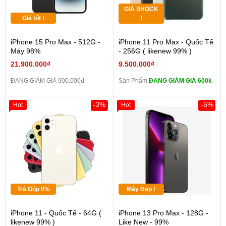
GIÁ SHOCK
Giá tốt !
!
iPhone 15 Pro Max - 512G -
iPhone 11 Pro Max - Quốc Tế
Máy 98%
- 256G ( likenew 99% )
21.900.000₫
9.500.000₫
ĐANG GIẢM GIÁ 900.000đ
Sản Phẩm
ĐANG GIẢM GIÁ 600k
-3%
-5%
Hot
Hot
Trả Góp 0%
Máy Đẹp !
iPhone 11 - Quốc Tế - 64G (
iPhone 13 Pro Max - 128G -
likenew 99% )
Like New - 99%