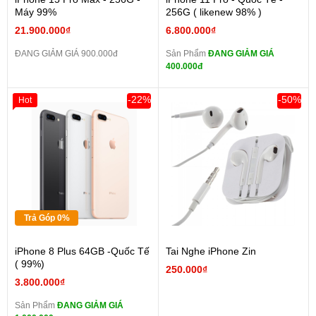
Máy 99%
256G ( likenew 98% )
21.900.000₫
6.800.000₫
ĐANG GIẢM GIÁ 900.000đ
Sản Phẩm
ĐANG GIẢM GIÁ
400.000đ
-22%
-50%
Hot
Trả Góp 0%
iPhone 8 Plus 64GB -Quốc Tế
Tai Nghe iPhone Zin
( 99%)
250.000₫
3.800.000₫
Sản Phẩm
ĐANG GIẢM GIÁ