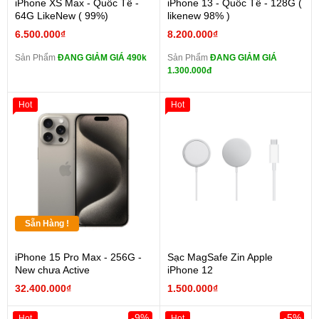
iPhone XS Max - Quốc Tế -
iPhone 13 - Quốc Tế - 128G (
64G LikeNew ( 99%)
likenew 98% )
6.500.000₫
8.200.000₫
Sản Phẩm
ĐANG GIẢM GIÁ 490k
Sản Phẩm
ĐANG GIẢM GIÁ
1.300.000đ
Hot
Hot
Sẵn Hàng !
iPhone 15 Pro Max - 256G -
Sạc MagSafe Zin Apple
New chưa Active
iPhone 12
32.400.000₫
1.500.000₫
-9%
-5%
Hot
Hot