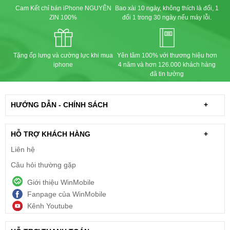
Cam Kết chỉ bán iPhone NGUYÊN
Bao xài 10 ngày, không thích là đổi, 1
ZIN 100%
đổi 1 trong 30 ngày nếu máy lỗi.
Tặng ốp lưng và cường lực khi mua
Yên tâm 100% với thương hiệu hơn
iphone
4 năm và hơn 126.000 khách hàng
đã tin tưởng
HƯỚNG DẪN - CHÍNH SÁCH
+
HỖ TRỢ KHÁCH HÀNG
+
Liên hệ
Câu hỏi thường gặp
Giới thiệu WinMobile
Fanpage của WinMobile
Kênh Youtube