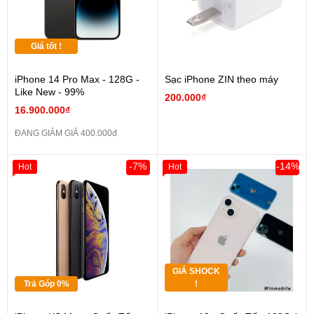
Giá tốt !
iPhone 14 Pro Max - 128G -
Sạc iPhone ZIN theo máy
Like New - 99%
200.000₫
16.900.000₫
ĐANG GIẢM GIÁ 400.000đ
-7%
-14%
Hot
Hot
GIÁ SHOCK
Trả Góp 0%
!