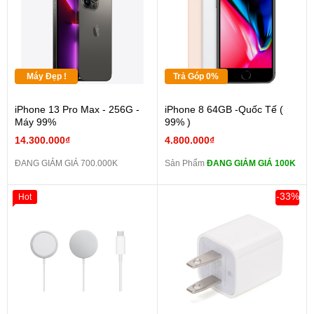
Máy Đẹp !
Trả Góp 0%
iPhone 13 Pro Max - 256G -
iPhone 8 64GB -Quốc Tế (
Máy 99%
99% )
14.300.000₫
4.800.000₫
ĐANG GIẢM GIÁ 700.000K
Sản Phẩm
ĐANG GIẢM GIÁ 100K
-33%
Hot