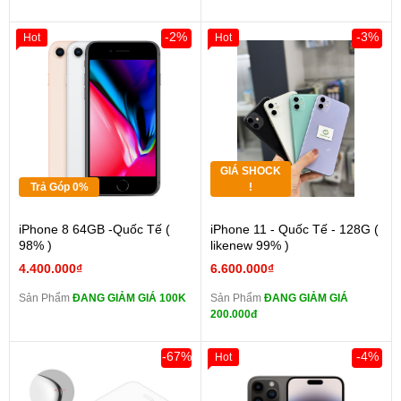
-2%
-3%
Hot
Hot
GIÁ SHOCK
Trả Góp 0%
!
iPhone 8 64GB -Quốc Tế (
iPhone 11 - Quốc Tế - 128G (
98% )
likenew 99% )
4.400.000₫
6.600.000₫
Sản Phẩm
ĐANG GIẢM GIÁ 100K
Sản Phẩm
ĐANG GIẢM GIÁ
200.000đ
-67%
-4%
Hot