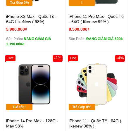
Trả Góp 0%
!
iPhone XS Max - Quốc Tế -
iPhone 11 Pro Max - Quốc Tế
64G LikeNew ( 98%)
- 64G ( likenew 99% )
5.900.000₫
8.500.000₫
Sản Phẩm
ĐANG GIẢM GIÁ
Sản Phẩm
ĐANG GIẢM GIÁ 600k
1.390.000đ
-2%
-4%
Hot
Hot
Giá tốt !
Trả Góp 0%
iPhone 14 Pro Max - 128G -
iPhone 11 - Quốc Tế - 64G (
Máy 98%
likenew 98% )