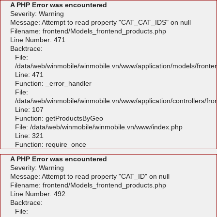
A PHP Error was encountered
Severity: Warning
Message: Attempt to read property "CAT_CAT_IDS" on null
Filename: frontend/Models_frontend_products.php
Line Number: 471
Backtrace:
File:
/data/web/winmobile/winmobile.vn/www/application/models/front
Line: 471
Function: _error_handler
File:
/data/web/winmobile/winmobile.vn/www/application/controllers/fr
Line: 107
Function: getProductsByGeo
File: /data/web/winmobile/winmobile.vn/www/index.php
Line: 321
Function: require_once
A PHP Error was encountered
Severity: Warning
Message: Attempt to read property "CAT_ID" on null
Filename: frontend/Models_frontend_products.php
Line Number: 492
Backtrace:
File: