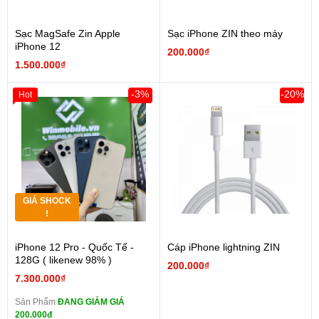
Sạc MagSafe Zin Apple
Sạc iPhone ZIN theo máy
iPhone 12
200.000₫
1.500.000₫
-3%
-20%
Hot
GIÁ SHOCK
!
iPhone 12 Pro - Quốc Tế -
Cáp iPhone lightning ZIN
128G ( likenew 98% )
200.000₫
7.300.000₫
Sản Phẩm
ĐANG GIẢM GIÁ
200.000đ