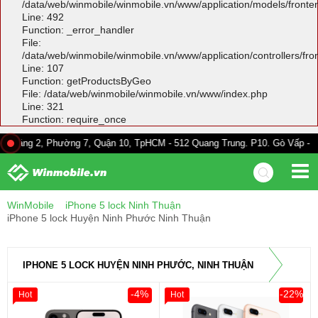
/data/web/winmobile/winmobile.vn/www/application/models/front
Line: 492
Function: _error_handler
File:
/data/web/winmobile/winmobile.vn/www/application/controllers/fr
Line: 107
Function: getProductsByGeo
File: /data/web/winmobile/winmobile.vn/www/index.php
Line: 321
Function: require_once
 Phường 7, Quận 10, TpHCM - 512 Quang Trung. P10. Gò Vấp - 528A Trườn
WinMobile
iPhone 5 lock Ninh Thuận
iPhone 5 lock Huyện Ninh Phước Ninh Thuận
IPHONE 5 LOCK HUYỆN NINH PHƯỚC, NINH THUẬN
-4%
-22%
Hot
Hot