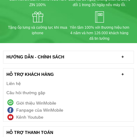
ZIN 100%
đổi 1 trong 30 ngày nếu máy lỗi.
Tặng ốp lưng và cường lực khi mua
Yên tâm 100% với thương hiệu hơn
iphone
4 năm và hơn 126.000 khách hàng
đã tin tưởng
HƯỚNG DẪN - CHÍNH SÁCH
+
HỖ TRỢ KHÁCH HÀNG
+
Liên hệ
Câu hỏi thường gặp
Giới thiệu WinMobile
Fanpage của WinMobile
Kênh Youtube
HỖ TRỢ THANH TOÁN