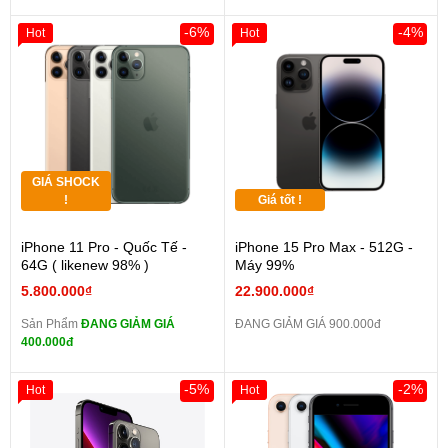
-6%
-4%
Hot
Hot
GIÁ SHOCK
!
Giá tốt !
iPhone 11 Pro - Quốc Tế -
iPhone 15 Pro Max - 512G -
64G ( likenew 98% )
Máy 99%
5.800.000₫
22.900.000₫
Sản Phẩm
ĐANG GIẢM GIÁ
ĐANG GIẢM GIÁ 900.000đ
400.000đ
-5%
-2%
Hot
Hot