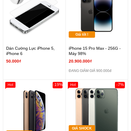
Giá tốt !
Dán Cường Lực iPhone 5,
iPhone 15 Pro Max - 256G -
iPhone 6
Máy 98%
50.000₫
20.900.000₫
ĐANG GIẢM GIÁ 900.000đ
-19%
-7%
Hot
Hot
GIÁ SHOCK