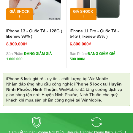
GIÁ SHOCK
GIÁ SHOCK
!
!
iPhone 13 - Quốc Tế - 128G (
iPhone 11 Pro - Quốc Tế -
likenew 99% )
64G ( likenew 99% )
8.900.000₫
6.800.000₫
Sản Phẩm
ĐANG GIẢM GIÁ
Sản Phẩm
ĐANG GIẢM GIÁ
1.600.000
500.000đ
iPhone 5 lock giá rẻ - uy tín - chất lượng tại WinMobile.
Nhằm đáp ứng nhu cầu công nghệ:
iPhone 5 lock
tại
Huyện
Ninh Phước, Ninh Thuận
. WinMobile đã tăng cường dịch vụ
giao hàng tận nơi: Huyện Ninh Phước, Ninh Thuận cho quý
khách khi mua sản phẩm công nghệ tại WinMobile.
Cam Kết chỉ bán iPhone NGUYÊN
Bao xài 10 ngày, không thích là đổi, 1