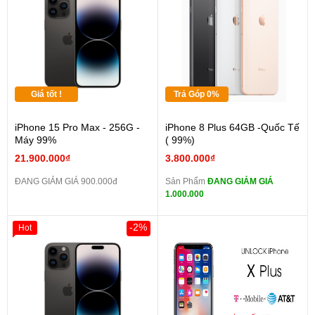
Giá tốt !
Trả Góp 0%
iPhone 15 Pro Max - 256G -
iPhone 8 Plus 64GB -Quốc Tế
Máy 99%
( 99%)
21.900.000₫
3.800.000₫
ĐANG GIẢM GIÁ 900.000đ
Sản Phẩm
ĐANG GIẢM GIÁ
1.000.000
-2%
Hot