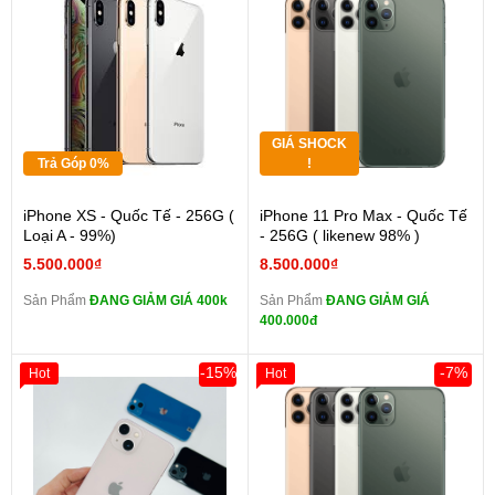
GIÁ SHOCK
Trả Góp 0%
!
iPhone XS - Quốc Tế - 256G (
iPhone 11 Pro Max - Quốc Tế
Loại A - 99%)
- 256G ( likenew 98% )
5.500.000₫
8.500.000₫
Sản Phẩm
ĐANG GIẢM GIÁ 400k
Sản Phẩm
ĐANG GIẢM GIÁ
400.000đ
-15%
-7%
Hot
Hot