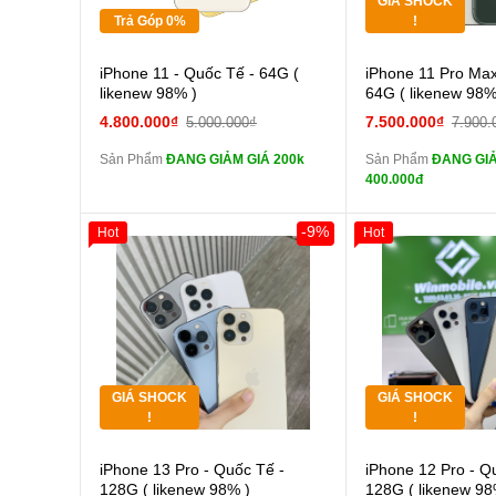
GIÁ SHOCK
Tặng
Tặng
Trả Góp 0%
!
Cường lực 10D full
Cường
iPhone 11 - Quốc Tế - 64G (
iPhone 11 Pro Max
màn
màn
likenew 98% )
64G ( likenew 98%
tai nghe iPhone 6S
tai n
4.800.000₫
7.500.000₫
5.000.000₫
7.900.
zin
zin
Sản Phẩm
ĐANG GIẢM GIÁ 200k
Sản Phẩm
ĐANG GIẢ
tai nghe iPhone X
tai n
400.000đ
zin
zin
Đổi Sạc Cáp ZIN
Đổi Sạc C
-9%
Hot
Hot
Giảm 100.000đ
Khách Hàng
Giảm 100.000đ
Thân Thiết
Thân Thiết
Pin dự phòng và
Pin
Tặng
Tặng
các Phụ Kiện Khác
các Phụ Kiện Khác
Tặng
Tặng
GIÁ SHOCK
GIÁ SHOCK
Tặng
Tặng
!
!
Cường lực 10D full
Cường
iPhone 13 Pro - Quốc Tế -
iPhone 12 Pro - Q
màn
màn
128G ( likenew 98% )
128G ( likenew 98