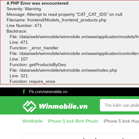
A PHP Error was encountered
Severity: Warning
Message: Attempt to read property "CAT_CAT_IDS" on null
Filename: frontend/Models_frontend_products.php
Line Number: 471
Backtrace:
File: /data/web/winmobile/winmobile.vn/www/application/models/
Line: 471
Function: _error_handler
File: /data/web/winmobile/winmobile.vn/www/application/controlle
Line: 107
Function: getProductsByGeo
File: /data/web/winmobile/winmobile.vn/www/index.php
Line: 321
Function: require_once
Fb.com/winmobile.vn
WinMobile
iPhone 5 lock Bình Phước
iPhone 5 lock Hu