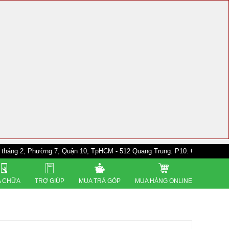
Phường 7, Quận 10, TpHCM - 512 Quang Trung. P10. Gò Vấp - 528A Trường 
 CHỮA
TRỢ GIÚP
MUA TRẢ GÓP
MUA HÀNG ONLINE