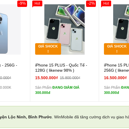
-9%
-2%
Hot
Hot
Giảm 100.000đ
Khách Hàng
Giảm 100.00
Thân Thiết
Thân Thiết
Tặng
Tặng
Tặng
Tặng
GIÁ SHOCK
GIÁ SHOCK
Tặng
Tặng
!
!
Cường lực 10D full
 - 256G -
iPhone 15 PLUS - Quốc Tế -
iPhone 15 PL
màn
màn
128G ( likenew 98% )
256G ( liken
tai nghe iPhone 6S
15.500.000₫
16.500.000₫
00.000₫
15.800.000₫
zin
zin
0.000K
Sản Phẩm
ĐANG GIẢM GIÁ
Sản Phẩm
ĐAN
tai nghe iPhone X
300.000đ
300.000đ
zin
zin
Đổi Sạc Cáp ZIN
Đổi 
yện Lộc Ninh, Bình Phước
. WinMobile đã tăng cường dịch vụ giao h
Pin dự phòng và
các Phụ Kiện Khác
các Phụ Kiện