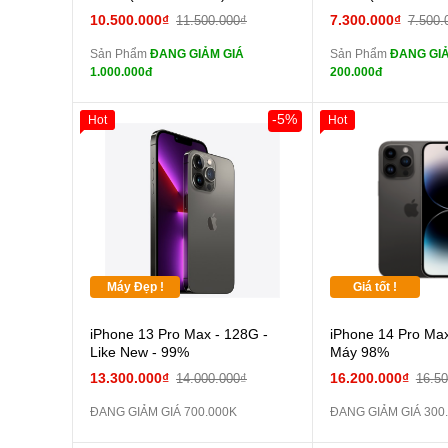
tai nghe iPhone 6S
tai n
10.500.000₫
7.300.000₫
11.500.000₫
7.500.
zin
zin
Sản Phẩm
ĐANG GIẢM GIÁ
Sản Phẩm
ĐANG GIẢ
tai nghe iPhone X
tai n
1.000.000đ
200.000đ
zin
zin
Đổi Sạc Cáp ZIN
Đổi Sạc C
-5%
Hot
Hot
Pin dự phòng và
Pin
các Phụ Kiện Khác
các Phụ Kiện Khác
Máy Đẹp !
Giá tốt !
iPhone 13 Pro Max - 128G -
iPhone 14 Pro Max
Like New - 99%
Máy 98%
13.300.000₫
16.200.000₫
14.000.000₫
16.5
ĐANG GIẢM GIÁ 700.000K
ĐANG GIẢM GIÁ 300