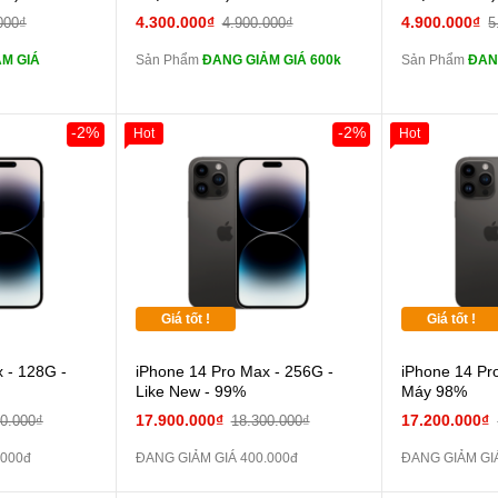
ghe iPhone 6S
tai nghe iPhone 6S
4.300.000₫
4.900.000₫
000₫
4.900.000₫
5
zin
zin
M GIÁ
Sản Phẩm
ĐANG GIẢM GIÁ 600k
Sản Phẩm
ĐAN
ghe iPhone X
tai nghe iPhone X
zin
zin
áp ZIN
Đổi Sạc Cáp ZIN
Đổi 
-2%
-2%
Hot
Hot
 dự phòng và
Pin dự phòng và
các Phụ Kiện Khác
các Phụ Kiện
Giá tốt !
Giá tốt !
 - 128G -
iPhone 14 Pro Max - 256G -
iPhone 14 Pr
Like New - 99%
Máy 98%
17.900.000₫
17.200.000₫
00.000₫
18.300.000₫
.000đ
ĐANG GIẢM GIÁ 400.000đ
ĐANG GIẢM GIÁ