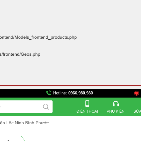
frontend/Models_frontend_products.php
rs/frontend/Geos.php
Hotline:
0966.980.980
821 Đường 3 tháng 2, 
ĐIỆN THOẠI
PHỤ KIỆN
SỬA
yện Lộc Ninh Bình Phước