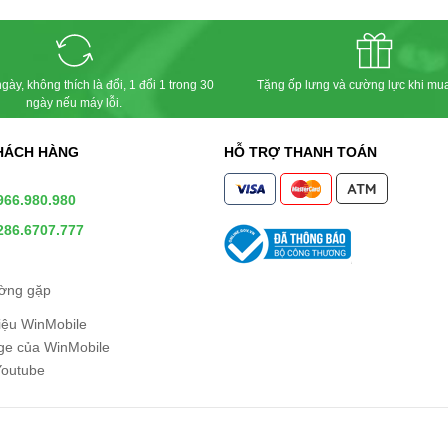
gày, không thích là đổi, 1 đổi 1 trong 30
Tặng ốp lưng và cường lực khi mu
ngày nếu máy lỗi.
HÁCH HÀNG
HỖ TRỢ THANH TOÁN
966.980.980
286.6707.777
ường gặp
hiệu WinMobile
e của WinMobile
Youtube