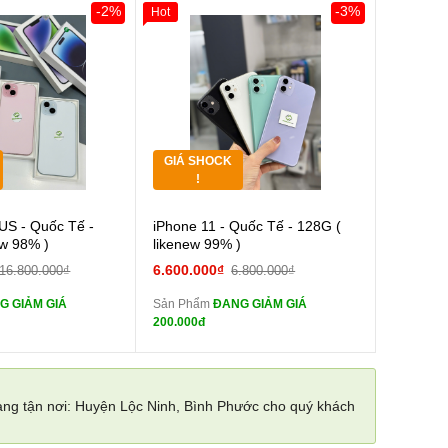
-2%
-3%
Hot
0đ
Khách Hàng
Giảm 100.000đ
Khách Hàng
Thân Thiết
Tặng
Tặng
GIÁ SHOCK
Tặng
!
Cường lực 10D full
Cường lực 10D full
US - Quốc Tế -
iPhone 11 - Quốc Tế - 128G (
màn
ew 98% )
likenew 99% )
tai nghe iPhone 6S
tai nghe iPhone 6S
6.600.000₫
16.800.000₫
6.800.000₫
zin
G GIẢM GIÁ
Sản Phẩm
ĐANG GIẢM GIÁ
tai nghe iPhone X
tai nghe iPhone X
200.000đ
zin
Sạc Cáp ZIN
Đổi Sạc Cáp ZIN
àng tận nơi: Huyện Lộc Ninh, Bình Phước cho quý khách
Pin dự phòng và
Pin dự phòng và
 Khác
các Phụ Kiện Khác