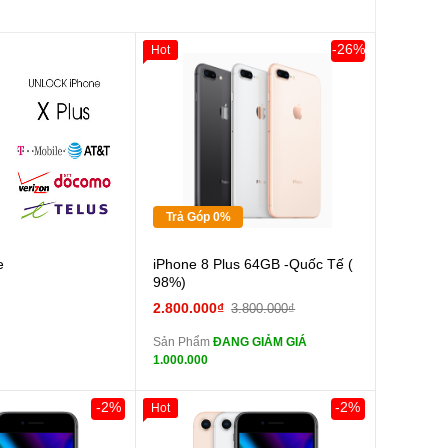
-26%
Hot
Giảm 100.000đ
Khách Hàng
Thân Thiết
Tặng
Tặng
Tặng
Trả Góp 0%
Cường lực 10D full
e
iPhone 8 Plus 64GB -Quốc Tế (
màn
98%)
tai nghe iPhone 6S
2.800.000₫
3.800.000₫
zin
Sản Phẩm
ĐANG GIẢM GIÁ
tai nghe iPhone X
1.000.000
zin
Đổi Sạc Cáp ZIN
-2%
-2%
Hot
0đ
Khách Hàng
Giảm 100.000đ
Khách Hàng
Thân Thiết