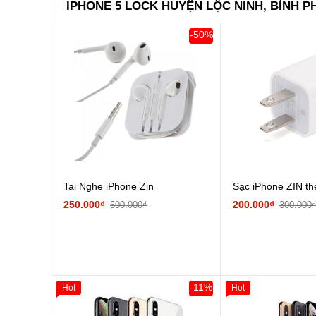
IPHONE 5 LOCK HUYỆN LỘC NINH, BÌNH 
-50%
Tai Nghe iPhone Zin
Sạc iPhone ZIN t
250.000₫
200.000₫
500.000₫
300.000
-11%
Hot
Hot
Giảm 100.000đ
Khách Hàng
Giảm 100.000đ
Thân Thiết
Thân Thiết