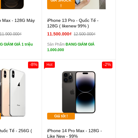
GIÁ SHOCK
Tặng
!
Cường lực 10D full
Cường lực 10D full
o Max - 128G Máy
iPhone 13 Pro - Quốc Tế -
màn
128G ( likenew 99% )
tai nghe iPhone 6S
tai nghe iPhone 6S
11.500.000₫
11.900.000₫
12.500.000₫
zin
 GIẢM GIÁ 1 triệu
Sản Phẩm
ĐANG GIẢM GIÁ
tai nghe iPhone X
tai nghe iPhone X
1.000.000
zin
Sạc Cáp ZIN
Đổi Sạc Cáp ZIN
-8%
-2%
Hot
0đ
Khách Hàng
Pin dự phòng và
Pin dự phòng và
 Khác
các Phụ Kiện Khác
Giá tốt !
Cường lực 10D full
Quốc Tế - 256G (
iPhone 14 Pro Max - 128G -
Like New - 99%