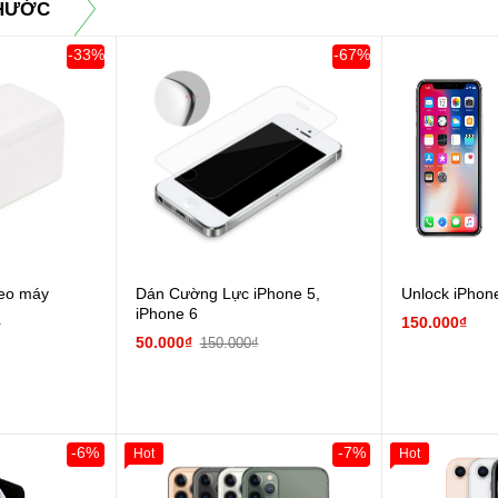
PHƯỚC
-33%
-67%
heo máy
Dán Cường Lực iPhone 5,
Unlock iPhon
iPhone 6
150.000₫
₫
50.000₫
150.000₫
-6%
-7%
Hot
Hot
Khách Hàng
Giảm 100.000đ
Khách Hàng
Giảm 100.00
Thân Thiết
Thân Thiết