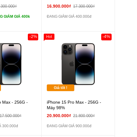
tai nghe iPhone 6S
16.900.000₫
.300.000₫
17.300.000₫
G GIẢM GIÁ 400k
ĐANG GIẢM GIÁ 400.000đ
tai nghe iPhone X
Sạc Cáp ZIN
-2%
-4%
Hot
Pin dự phòng và
 Khác
Giá tốt !
o Max - 256G -
iPhone 15 Pro Max - 256G -
Máy 98%
20.900.000₫
17.500.000₫
21.800.000₫
 300.000đ
ĐANG GIẢM GIÁ 900.000đ