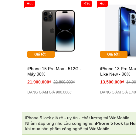
-4%
Hot
Hot
Giá tốt !
Giá tốt !
iPhone 15 Pro Max - 512G -
iPhone 13 Pro Max
Máy 98%
Like New - 98%
21.900.000₫
13.500.000₫
22.800.000₫
14.9
ĐANG GIẢM GIÁ 900.000đ
ĐANG GIẢM GIÁ 1.40
iPhone 5 lock giá rẻ - uy tín - chất lượng tại WinMobile.
Nhằm đáp ứng nhu cầu công nghệ:
iPhone 5 lock
tại
Hu
khi mua sản phẩm công nghệ tại WinMobile.