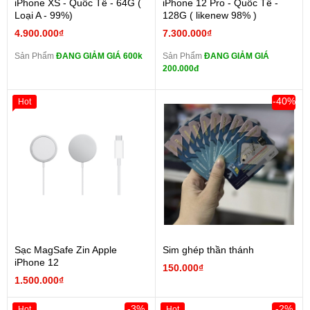
iPhone XS - Quốc Tế - 64G (
iPhone 12 Pro - Quốc Tế -
Loại A - 99%)
128G ( likenew 98% )
4.900.000₫
7.300.000₫
Sản Phẩm
ĐANG GIẢM GIÁ 600k
Sản Phẩm
ĐANG GIẢM GIÁ
200.000đ
-40%
Hot
Sạc MagSafe Zin Apple
Sim ghép thần thánh
iPhone 12
150.000₫
1.500.000₫
-3%
-2%
Hot
Hot