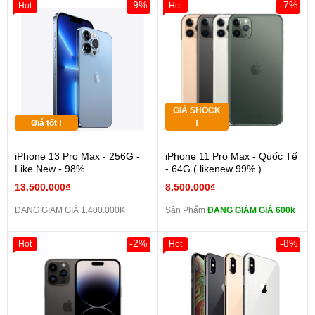
-9%
-7%
Hot
Hot
GIÁ SHOCK
Giá tốt !
!
iPhone 13 Pro Max - 256G -
iPhone 11 Pro Max - Quốc Tế
Like New - 98%
- 64G ( likenew 99% )
13.500.000₫
8.500.000₫
ĐANG GIẢM GIÁ 1.400.000K
Sản Phẩm
ĐANG GIẢM GIÁ 600k
-2%
-8%
Hot
Hot