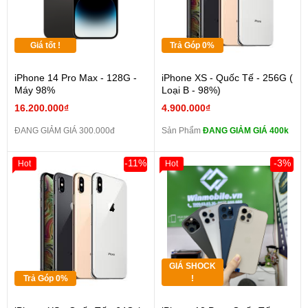
Giá tốt !
Trả Góp 0%
iPhone 14 Pro Max - 128G -
iPhone XS - Quốc Tế - 256G (
Máy 98%
Loại B - 98%)
16.200.000₫
4.900.000₫
ĐANG GIẢM GIÁ 300.000đ
Sản Phẩm
ĐANG GIẢM GIÁ 400k
-11%
-3%
Hot
Hot
GIÁ SHOCK
Trả Góp 0%
!