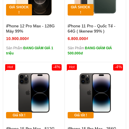
GIÁ SHOCK
GIÁ SHOCK
!
!
iPhone 12 Pro Max - 128G
iPhone 11 Pro - Quốc Tế -
Máy 99%
64G ( likenew 99% )
10.900.000₫
6.800.000₫
Sản Phẩm
ĐANG GIẢM GIÁ 1
Sản Phẩm
ĐANG GIẢM GIÁ
triệu
500.000đ
-4%
-4%
Hot
Hot
Giá tốt !
Giá tốt !
iPhone 15 Pro Max - 512G -
iPhone 15 Pro Max - 256G -