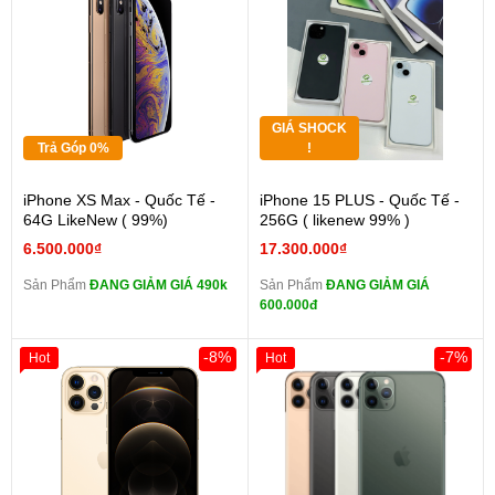
GIÁ SHOCK
Trả Góp 0%
!
iPhone XS Max - Quốc Tế -
iPhone 15 PLUS - Quốc Tế -
64G LikeNew ( 99%)
256G ( likenew 99% )
6.500.000₫
17.300.000₫
Sản Phẩm
ĐANG GIẢM GIÁ 490k
Sản Phẩm
ĐANG GIẢM GIÁ
600.000đ
-8%
-7%
Hot
Hot