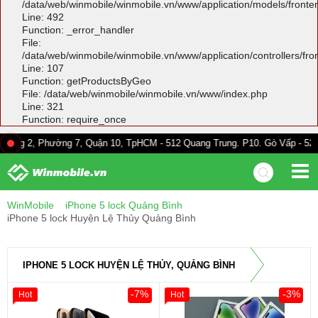
/data/web/winmobile/winmobile.vn/www/application/models/front
Line: 492
Function: _error_handler
File:
/data/web/winmobile/winmobile.vn/www/application/controllers/fr
Line: 107
Function: getProductsByGeo
File: /data/web/winmobile/winmobile.vn/www/index.php
Line: 321
Function: require_once
hường 7, Quận 10, TpHCM - 512 Quang Trung. P10. Gò Vấp - 528A Trường C
WinMobile
iPhone 5 lock Quảng Bình
iPhone 5 lock Huyện Lệ Thủy Quảng Bình
IPHONE 5 LOCK HUYỆN LỆ THỦY, QUẢNG BÌNH
-7%
-3%
Hot
Hot