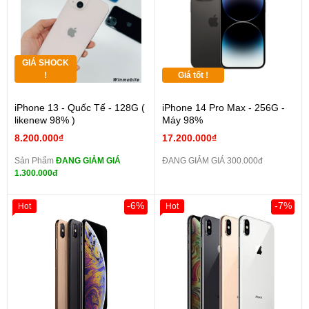
GIÁ SHOCK
!
Giá tốt !
iPhone 13 - Quốc Tế - 128G (
iPhone 14 Pro Max - 256G -
likenew 98% )
Máy 98%
8.200.000₫
17.200.000₫
Sản Phẩm
ĐANG GIẢM GIÁ
ĐANG GIẢM GIÁ 300.000đ
1.300.000đ
-6%
-7%
Hot
Hot