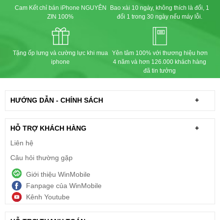
Cam Kết chỉ bán iPhone NGUYÊN
Bao xài 10 ngày, không thích là đổi, 1
ZIN 100%
đổi 1 trong 30 ngày nếu máy lỗi.
Tặng ốp lưng và cường lực khi mua
Yên tâm 100% với thương hiệu hơn
iphone
4 năm và hơn 126.000 khách hàng
đã tin tưởng
HƯỚNG DẪN - CHÍNH SÁCH
+
HỖ TRỢ KHÁCH HÀNG
+
Liên hệ
Câu hỏi thường gặp
Giới thiệu WinMobile
Fanpage của WinMobile
Kênh Youtube