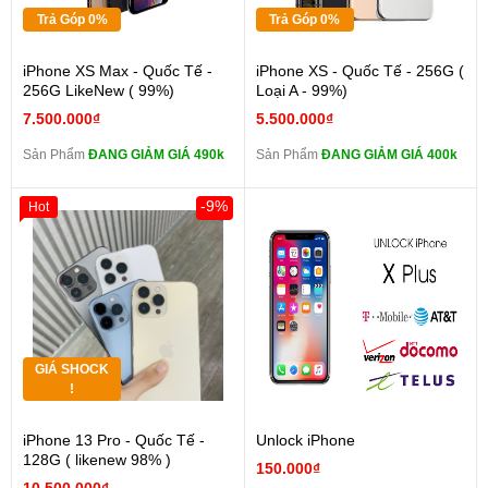
Trả Góp 0%
Trả Góp 0%
iPhone XS Max - Quốc Tế -
iPhone XS - Quốc Tế - 256G (
256G LikeNew ( 99%)
Loại A - 99%)
7.500.000₫
5.500.000₫
Sản Phẩm
ĐANG GIẢM GIÁ 490k
Sản Phẩm
ĐANG GIẢM GIÁ 400k
-9%
Hot
GIÁ SHOCK
!
iPhone 13 Pro - Quốc Tế -
Unlock iPhone
128G ( likenew 98% )
150.000₫