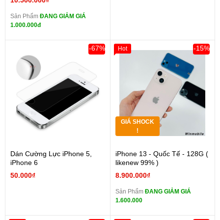
10.500.000₫
Sản Phẩm
ĐANG GIẢM GIÁ
1.000.000đ
-67%
-15%
Hot
GIÁ SHOCK
!
Dán Cường Lực iPhone 5,
iPhone 13 - Quốc Tế - 128G (
iPhone 6
likenew 99% )
50.000₫
8.900.000₫
Sản Phẩm
ĐANG GIẢM GIÁ
1.600.000