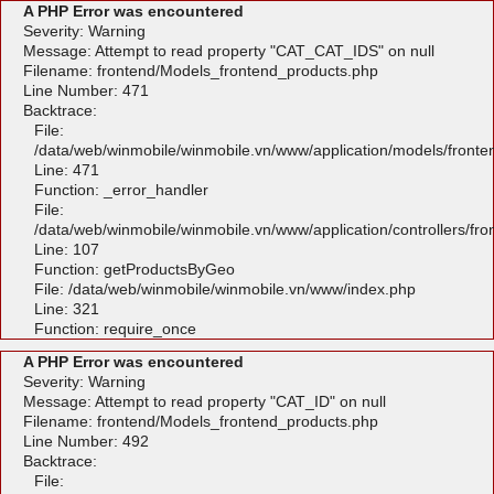
A PHP Error was encountered
Severity: Warning
Message: Attempt to read property "CAT_CAT_IDS" on null
Filename: frontend/Models_frontend_products.php
Line Number: 471
Backtrace:
File:
/data/web/winmobile/winmobile.vn/www/application/models/front
Line: 471
Function: _error_handler
File:
/data/web/winmobile/winmobile.vn/www/application/controllers/fr
Line: 107
Function: getProductsByGeo
File: /data/web/winmobile/winmobile.vn/www/index.php
Line: 321
Function: require_once
A PHP Error was encountered
Severity: Warning
Message: Attempt to read property "CAT_ID" on null
Filename: frontend/Models_frontend_products.php
Line Number: 492
Backtrace:
File: