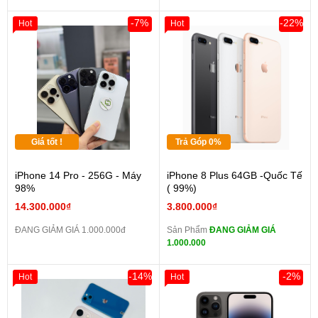
-7%
-22%
Hot
Hot
Giá tốt !
Trả Góp 0%
iPhone 14 Pro - 256G - Máy
iPhone 8 Plus 64GB -Quốc Tế
98%
( 99%)
14.300.000₫
3.800.000₫
ĐANG GIẢM GIÁ 1.000.000đ
Sản Phẩm
ĐANG GIẢM GIÁ
1.000.000
-14%
-2%
Hot
Hot