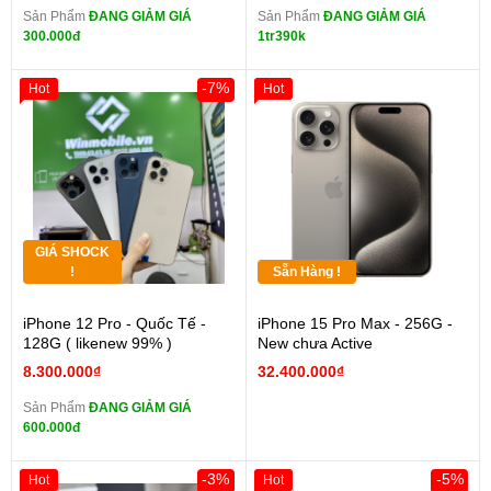
Sản Phẩm
ĐANG GIẢM GIÁ
Sản Phẩm
ĐANG GIẢM GIÁ
300.000đ
1tr390k
-7%
Hot
Hot
GIÁ SHOCK
!
Sẵn Hàng !
iPhone 12 Pro - Quốc Tế -
iPhone 15 Pro Max - 256G -
128G ( likenew 99% )
New chưa Active
8.300.000₫
32.400.000₫
Sản Phẩm
ĐANG GIẢM GIÁ
600.000đ
-3%
-5%
Hot
Hot