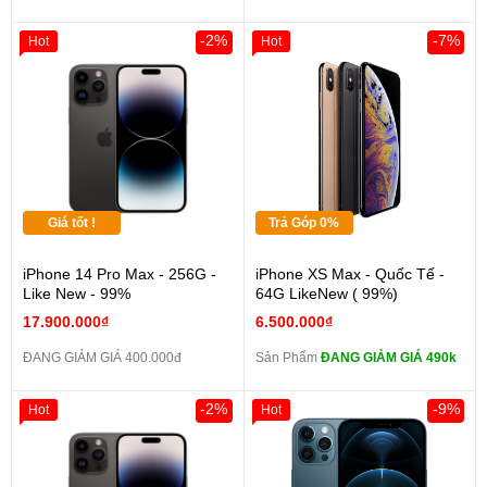
-2%
-7%
Hot
Hot
Giá tốt !
Trả Góp 0%
iPhone 14 Pro Max - 256G -
iPhone XS Max - Quốc Tế -
Like New - 99%
64G LikeNew ( 99%)
17.900.000₫
6.500.000₫
ĐANG GIẢM GIÁ 400.000đ
Sản Phẩm
ĐANG GIẢM GIÁ 490k
-2%
-9%
Hot
Hot