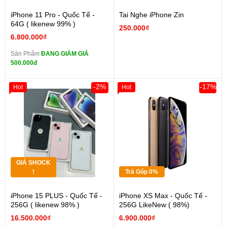
iPhone 11 Pro - Quốc Tế -
Tai Nghe iPhone Zin
64G ( likenew 99% )
250.000₫
6.800.000₫
Sản Phẩm
ĐANG GIẢM GIÁ
500.000đ
-2%
-17%
Hot
Hot
GIÁ SHOCK
!
Trả Góp 0%
iPhone 15 PLUS - Quốc Tế -
iPhone XS Max - Quốc Tế -
256G ( likenew 98% )
256G LikeNew ( 98%)
16.500.000₫
6.900.000₫