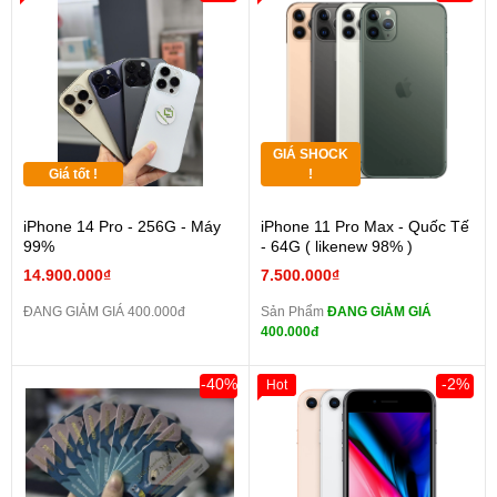
GIÁ SHOCK
Giá tốt !
!
iPhone 14 Pro - 256G - Máy
iPhone 11 Pro Max - Quốc Tế
99%
- 64G ( likenew 98% )
14.900.000₫
7.500.000₫
ĐANG GIẢM GIÁ 400.000đ
Sản Phẩm
ĐANG GIẢM GIÁ
400.000đ
-40%
-2%
Hot