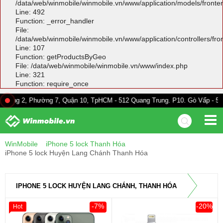
/data/web/winmobile/winmobile.vn/www/application/models/front
Line: 492
Function: _error_handler
File:
/data/web/winmobile/winmobile.vn/www/application/controllers/fr
Line: 107
Function: getProductsByGeo
File: /data/web/winmobile/winmobile.vn/www/index.php
Line: 321
Function: require_once
Phường 7, Quận 10, TpHCM - 512 Quang Trung. P10. Gò Vấp - 528A Trường 
WinMobile
iPhone 5 lock Thanh Hóa
iPhone 5 lock Huyện Lang Chánh Thanh Hóa
IPHONE 5 LOCK HUYỆN LANG CHÁNH, THANH HÓA
-7%
-20%
Hot