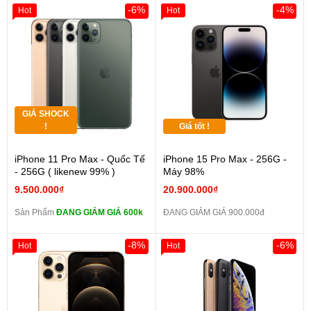
-6%
-4%
Hot
Hot
GIÁ SHOCK
!
Giá tốt !
iPhone 11 Pro Max - Quốc Tế
iPhone 15 Pro Max - 256G -
- 256G ( likenew 99% )
Máy 98%
9.500.000₫
20.900.000₫
Sản Phẩm
ĐANG GIẢM GIÁ 600k
ĐANG GIẢM GIÁ 900.000đ
-8%
-6%
Hot
Hot