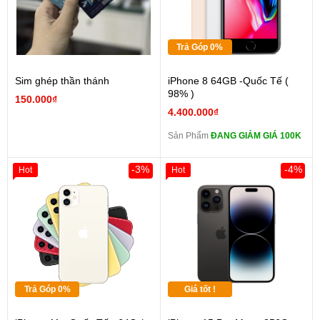
Trả Góp 0%
Sim ghép thần thánh
iPhone 8 64GB -Quốc Tế (
98% )
150.000₫
4.400.000₫
Sản Phẩm
ĐANG GIẢM GIÁ 100K
-3%
-4%
Hot
Hot
Trả Góp 0%
Giá tốt !