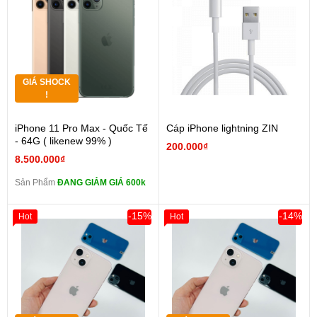
GIÁ SHOCK
!
iPhone 11 Pro Max - Quốc Tế
Cáp iPhone lightning ZIN
- 64G ( likenew 99% )
200.000₫
8.500.000₫
Sản Phẩm
ĐANG GIẢM GIÁ 600k
-15%
-14%
Hot
Hot