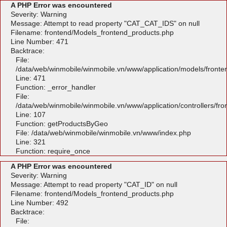
A PHP Error was encountered
Severity: Warning
Message: Attempt to read property "CAT_CAT_IDS" on null
Filename: frontend/Models_frontend_products.php
Line Number: 471
Backtrace:
File:
/data/web/winmobile/winmobile.vn/www/application/models/front
Line: 471
Function: _error_handler
File:
/data/web/winmobile/winmobile.vn/www/application/controllers/fr
Line: 107
Function: getProductsByGeo
File: /data/web/winmobile/winmobile.vn/www/index.php
Line: 321
Function: require_once
A PHP Error was encountered
Severity: Warning
Message: Attempt to read property "CAT_ID" on null
Filename: frontend/Models_frontend_products.php
Line Number: 492
Backtrace:
File: