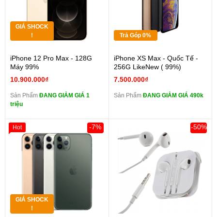
GIÁ SHOCK
!
Trả Góp 0%
iPhone 12 Pro Max - 128G
iPhone XS Max - Quốc Tế -
Máy 99%
256G LikeNew ( 99%)
10.900.000₫
7.500.000₫
Sản Phẩm
ĐANG GIẢM GIÁ 1
Sản Phẩm
ĐANG GIẢM GIÁ 490k
triệu
-7%
-50%
Hot
GIÁ SHOCK
!