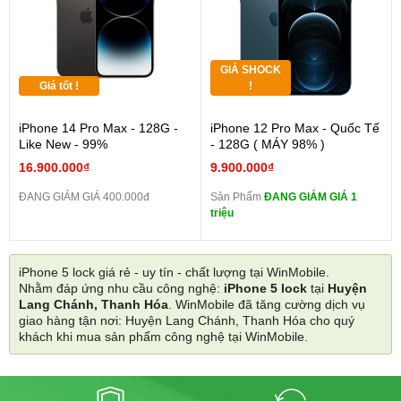
GIÁ SHOCK
Giá tốt !
!
iPhone 14 Pro Max - 128G -
iPhone 12 Pro Max - Quốc Tế
Like New - 99%
- 128G ( MÁY 98% )
16.900.000₫
9.900.000₫
ĐANG GIẢM GIÁ 400.000đ
Sản Phẩm
ĐANG GIẢM GIÁ 1
triệu
iPhone 5 lock giá rẻ - uy tín - chất lượng tại WinMobile.
Nhằm đáp ứng nhu cầu công nghệ:
iPhone 5 lock
tại
Huyện
Lang Chánh, Thanh Hóa
. WinMobile đã tăng cường dịch vụ
giao hàng tận nơi: Huyện Lang Chánh, Thanh Hóa cho quý
khách khi mua sản phẩm công nghệ tại WinMobile.