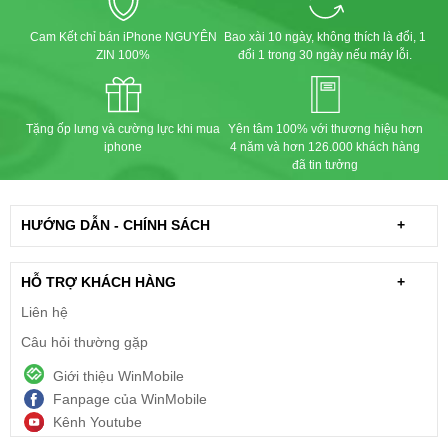
Cam Kết chỉ bán iPhone NGUYÊN
Bao xài 10 ngày, không thích là đổi, 1
ZIN 100%
đổi 1 trong 30 ngày nếu máy lỗi.
Tặng ốp lưng và cường lực khi mua
Yên tâm 100% với thương hiệu hơn
iphone
4 năm và hơn 126.000 khách hàng
đã tin tưởng
HƯỚNG DẪN - CHÍNH SÁCH
+
HỖ TRỢ KHÁCH HÀNG
+
Liên hệ
Câu hỏi thường gặp
Giới thiệu WinMobile
Fanpage của WinMobile
Kênh Youtube