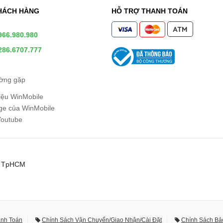
HÁCH HÀNG
HỖ TRỢ THANH TOÁN
966.980.980
286.6707.777
ường gặp
hiệu WinMobile
e của WinMobile
Youtube
0, TpHCM
anh Toán
Chính Sách Vận Chuyển/Giao Nhận/Cài Đặt
Chính Sách Bả