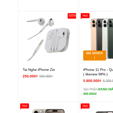
tai nghe iPhone X
zin
Đổi Sạc Cáp ZIN
-50%
Hot
Giảm 100.000đ
Thân Thiết
Pin dự phòng và
Tặng
các Phụ Kiện Khác
Tặng
GIÁ SHOCK
Tặng
!
Cường
Tai Nghe iPhone Zin
iPhone 11 Pro - Q
màn
( likenew 98% )
250.000₫
500.000₫
tai n
5.800.000₫
6.200.
zin
Sản Phẩm
ĐANG GIẢ
tai n
400.000đ
zin
Đổi Sạc C
Hot
Hot