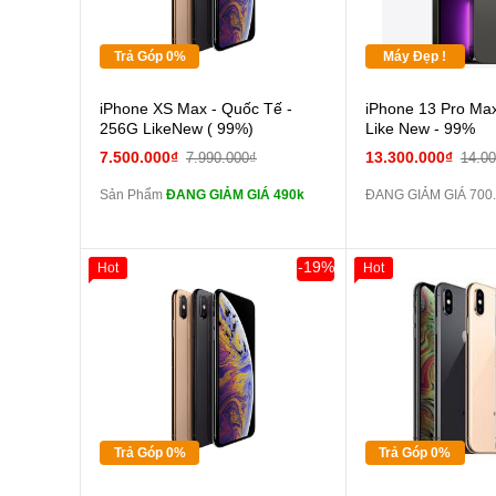
Tặng
Trả Góp 0%
Máy Đẹp !
Cường lực 10D full
iPhone XS Max - Quốc Tế -
iPhone 13 Pro Max
màn
256G LikeNew ( 99%)
Like New - 99%
tai nghe iPhone 6S
7.500.000₫
13.300.000₫
7.990.000₫
14.0
zin
Sản Phẩm
ĐANG GIẢM GIÁ 490k
ĐANG GIẢM GIÁ 700
tai nghe iPhone X
zin
Đổi Sạc Cáp ZIN
-19%
Hot
Hot
Giảm 100.000đ
Khách Hàng
Giảm 100.000đ
Thân Thiết
Thân Thiết
Pin dự phòng và
Tặng
Tặng
các Phụ Kiện Khác
Tặng
Tặng
Tặng
Tặng
Trả Góp 0%
Trả Góp 0%