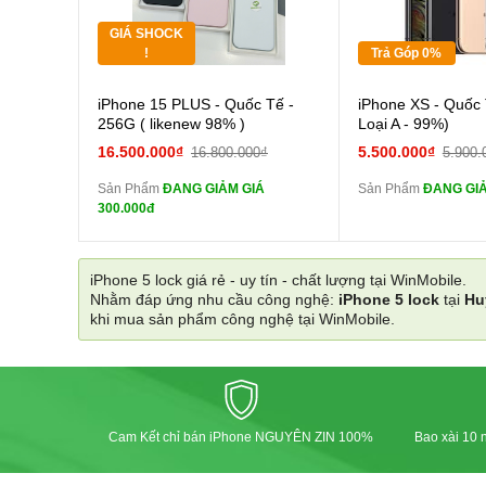
GIÁ SHOCK
Tặng
Tặng
!
Trả Góp 0%
Cường lực 10D full
Cường
iPhone 15 PLUS - Quốc Tế -
iPhone XS - Quốc 
màn
màn
256G ( likenew 98% )
Loại A - 99%)
tai nghe iPhone 6S
tai n
16.500.000₫
5.500.000₫
16.800.000₫
5.900.
zin
zin
Sản Phẩm
ĐANG GIẢM GIÁ
Sản Phẩm
ĐANG GIẢ
tai nghe iPhone X
tai n
300.000đ
zin
zin
Đổi Sạc Cáp ZIN
Đổi Sạc C
iPhone 5 lock giá rẻ - uy tín - chất lượng tại WinMobile.
Nhằm đáp ứng nhu cầu công nghệ:
iPhone 5 lock
tại
Hu
Pin dự phòng và
Pin
khi mua sản phẩm công nghệ tại WinMobile.
các Phụ Kiện Khác
các Phụ Kiện Khác
Cam Kết chỉ bán iPhone NGUYÊN ZIN 100%
Bao xài 10 n