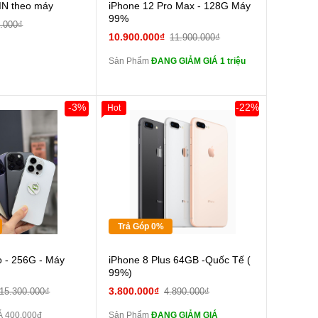
Cường lực 10D full
IN theo máy
iPhone 12 Pro Max - 128G Máy
màn
99%
.000₫
tai nghe iPhone 6S
10.900.000₫
11.900.000₫
zin
Sản Phẩm
ĐANG GIẢM GIÁ 1 triệu
tai nghe iPhone X
zin
Đổi Sạc Cáp ZIN
-3%
-22%
Hot
Giảm 100.000đ
Khách Hàng
Thân Thiết
Pin dự phòng và
Tặng
các Phụ Kiện Khác
Tặng
Tặng
Trả Góp 0%
Cường lực 10D full
o - 256G - Máy
iPhone 8 Plus 64GB -Quốc Tế (
màn
99%)
tai nghe iPhone 6S
3.800.000₫
15.300.000₫
4.890.000₫
zin
 400.000đ
Sản Phẩm
ĐANG GIẢM GIÁ