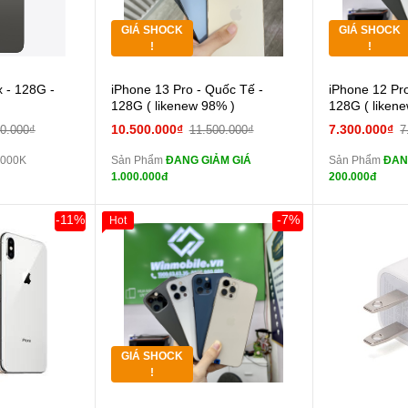
GIÁ SHOCK
GIÁ SHOCK
Tặng
Tặng
!
!
Cường lực 10D full
 - 128G -
iPhone 13 Pro - Quốc Tế -
iPhone 12 Pr
màn
màn
128G ( likenew 98% )
128G ( liken
tai nghe iPhone 6S
10.500.000₫
7.300.000₫
00.000₫
11.500.000₫
7
zin
zin
.000K
Sản Phẩm
ĐANG GIẢM GIÁ
Sản Phẩm
ĐAN
tai nghe iPhone X
1.000.000đ
200.000đ
zin
zin
Đổi Sạc Cáp ZIN
Đổi 
-11%
-7%
Hot
Khách Hàng
Giảm 100.000đ
Khách Hàng
Thân Thiết
Pin dự phòng và
Tặng
các Phụ Kiện Khác
các Phụ Kiện
Tặng
GIÁ SHOCK
Tặng
!