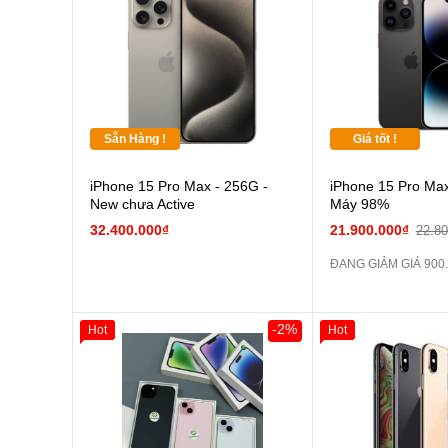
Pin
các Phụ Kiện Khác
Sẵn Hàng !
Giá tốt !
iPhone 15 Pro Max - 256G -
iPhone 15 Pro Max
New chưa Active
Máy 98%
32.400.000₫
21.900.000₫
22.8
ĐANG GIẢM GIÁ 900
-2%
Hot
Hot
Giảm 100.000đ
Khách Hàng
Giảm 100.000đ
Thân Thiết
Thân Thiết
Tặng
Tặng
Tặng
Tặng