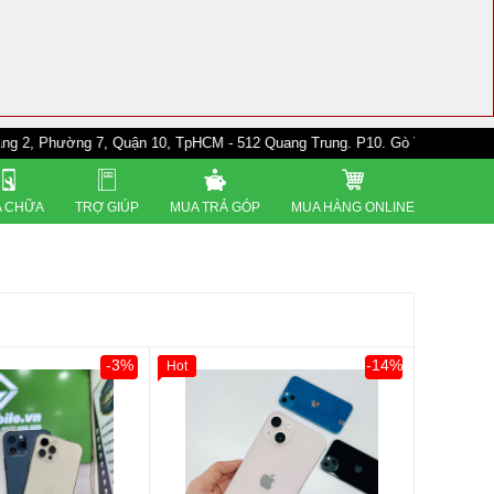
ng 7, Quận 10, TpHCM - 512 Quang Trung. P10. Gò Vấp - 528A Trường Chin
 CHỮA
TRỢ GIÚP
MUA TRẢ GÓP
MUA HÀNG ONLINE
-3%
-14%
Hot
0đ
Khách Hàng
Giảm 100.000đ
Khách Hàng
Thân Thiết
Tặng
Tặng