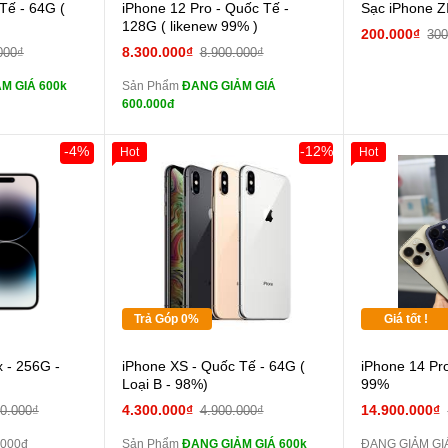
 lực 10D full
Cường lực 10D full
Tế - 64G (
iPhone 12 Pro - Quốc Tế -
Sạc iPhone Z
màn
128G ( likenew 99% )
200.000₫
300
ghe iPhone 6S
tai nghe iPhone 6S
8.300.000₫
000₫
8.900.000₫
zin
M GIÁ 600k
Sản Phẩm
ĐANG GIẢM GIÁ
ghe iPhone X
tai nghe iPhone X
600.000đ
zin
áp ZIN
Đổi Sạc Cáp ZIN
-4%
-12%
Hot
Hot
Giảm 100.000đ
Khách Hàng
Thân Thiết
 dự phòng và
Pin dự phòng và
Tặng
các Phụ Kiện Khác
Tặng
Tặng
Trả Góp 0%
Giá tốt !
Cường lực 10D full
 - 256G -
iPhone XS - Quốc Tế - 64G (
iPhone 14 Pr
màn
Loại B - 98%)
99%
tai nghe iPhone 6S
4.300.000₫
14.900.000₫
00.000₫
4.900.000₫
zin
.000đ
Sản Phẩm
ĐANG GIẢM GIÁ 600k
ĐANG GIẢM GIÁ