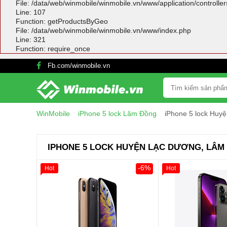
File: /data/web/winmobile/winmobile.vn/www/application/controlle
Line: 107
Function: getProductsByGeo
File: /data/web/winmobile/winmobile.vn/www/index.php
Line: 321
Function: require_once
Fb.com/winmobile.vn
WinMobile
iPhone 5 lock Lâm Đồng
iPhone 5 lock Hu
IPHONE 5 LOCK HUYỆN LẠC DƯƠNG, LÂM
-6%
Hot
Hot
Giảm 100.000đ
Khách Hàng
Thân Thiết
Tặng
Tặng