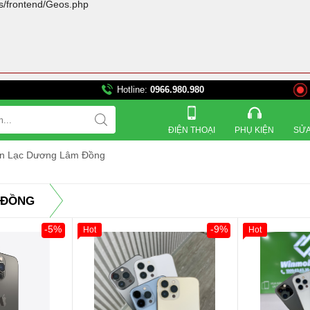
rs/frontend/Geos.php
Hotline:
0966.980.980
821 Đường 3 tháng 2, Phườ
ĐIỆN THOẠI
PHỤ KIỆN
SỬA
yện Lạc Dương Lâm Đồng
 ĐỒNG
-5%
-9%
Hot
Hot
Giảm 100.000đ
Khách Hàng
Giảm 100.00
Thân Thiết
Thân Thiết
Tặng
Tặng
Tặng
Tặng