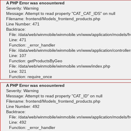
A PHP Error was encountered
Severity: Warning
Message: Attempt to read property "CAT_CAT_IDS" on null
Filename: frontend/Models_frontend_products.php
Line Number: 471
Backtrace:
File: /data/web/winmobile/winmobile.vn/www/application/models/
Line: 471
Function: _error_handler
File: /data/web/winmobile/winmobile.vn/www/application/controlle
Line: 107
Function: getProductsByGeo
File: /data/web/winmobile/winmobile.vn/www/index.php
Line: 321
Function: require_once
A PHP Error was encountered
Severity: Warning
Message: Attempt to read property "CAT_ID" on null
Filename: frontend/Models_frontend_products.php
Line Number: 492
Backtrace:
File: /data/web/winmobile/winmobile.vn/www/application/models/
Line: 492
Function: _error_handler