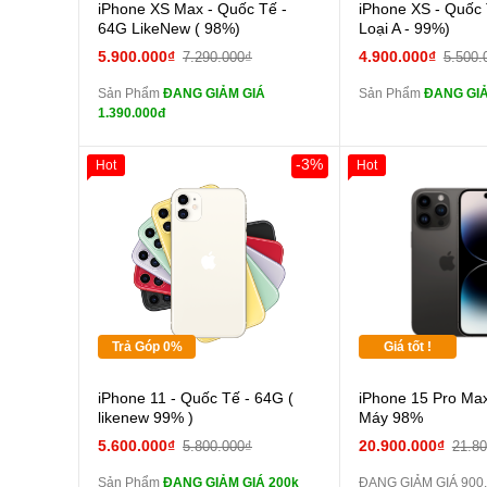
Cường lực 10D full
Cường
iPhone XS Max - Quốc Tế -
iPhone XS - Quốc 
màn
màn
64G LikeNew ( 98%)
Loại A - 99%)
tai nghe iPhone 6S
tai n
5.900.000₫
4.900.000₫
7.290.000₫
5.500.
zin
zin
Sản Phẩm
ĐANG GIẢM GIÁ
Sản Phẩm
ĐANG GIẢ
tai nghe iPhone X
tai n
1.390.000đ
zin
zin
Đổi Sạc Cáp ZIN
Đổi Sạc C
-3%
Hot
Hot
Giảm 100.000đ
Khách Hàng
Thân Thiết
Pin dự phòng và
Pin
Tặng
các Phụ Kiện Khác
các Phụ Kiện Khác
Tặng
Tặng
Trả Góp 0%
Giá tốt !
Cường lực 10D full
iPhone 11 - Quốc Tế - 64G (
iPhone 15 Pro Max
màn
likenew 99% )
Máy 98%
tai nghe iPhone 6S
5.600.000₫
20.900.000₫
5.800.000₫
21.8
zin
Sản Phẩm
ĐANG GIẢM GIÁ 200k
ĐANG GIẢM GIÁ 900