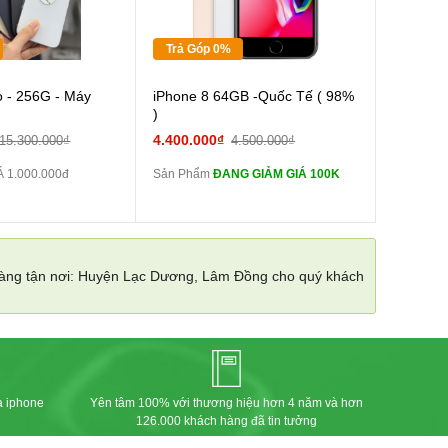
Tặng
Trả Góp 0%
Cường lực 10D full
o - 256G - Máy
iPhone 8 64GB -Quốc Tế ( 98%
màn
)
tai nghe iPhone 6S
4.400.000₫
15.300.000₫
4.500.000₫
zin
 1.000.000đ
Sản Phẩm
ĐANG GIẢM GIÁ 100K
tai nghe iPhone X
zin
Đổi Sạc Cáp ZIN
 hàng tận nơi: Huyện Lạc Dương, Lâm Đồng cho quý khách
Pin dự phòng và
các Phụ Kiện Khác
a iphone
Yên tâm 100% với thương hiệu hơn 4 năm và hơn
126.000 khách hàng đã tin tưởng